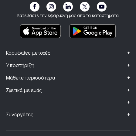
Γνωστοποίηση κινδύνων
eToro Club
Αποτύπωμα
Όροι και Προϋποθέσεις
Ασφάλιση επένδυσης
Κατεβάστε την εφαρμογή μας από τα καταστήματα
Βασικά Έγγραφα Πληροφόρησης
Smart Portfolios
Δεδομένα Παραπόνων (Πελάτες FCA)
+
Κορυφαίες μετοχές
+
Υποστήριξη
+
Μάθετε περισσότερα
+
Σχετικά με εμάς
+
+
Συνεργάτες