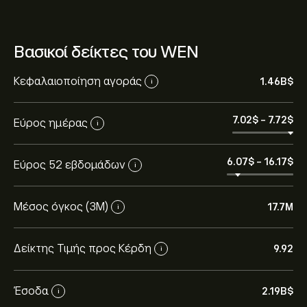
Βασικοί δείκτες του WEN
Κεφαλαιοποίηση αγοράς
1.46B‎$‎
i
7.02‎$‎
-
7.72‎$‎
Εύρος ημέρας
i
6.07‎$‎
-
16.17‎$‎
Εύρος 52 εβδομάδων
i
Μέσος όγκος (3Μ)
17.7M
i
Δείκτης Τιμής προς Κέρδη
9.92
i
Έσοδα
2.19B‎$‎
i