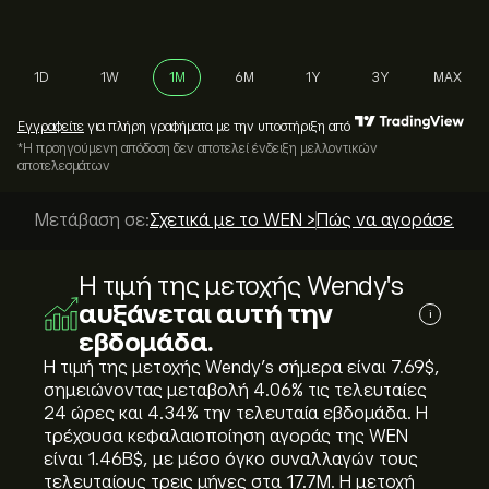
1D
1W
1M
6M
1Y
3Y
MAX
Εγγραφείτε
για πλήρη γραφήματα με την υποστήριξη από
*Η προηγούμενη απόδοση δεν αποτελεί ένδειξη μελλοντικών
αποτελεσμάτων
Μετάβαση σε:
Σχετικά με το WEN >
Πώς να αγοράσετε; 
Η τιμή της μετοχής Wendy's
αυξάνεται αυτή την
i
εβδομάδα.
Η τιμή της μετοχής Wendy's σήμερα είναι 7.69‎$‎,
σημειώνοντας μεταβολή ‎4.06‎% τις τελευταίες
24 ώρες και ‎4.34‎% την τελευταία εβδομάδα. Η
τρέχουσα κεφαλαιοποίηση αγοράς της WEN
είναι 1.46B‎$‎, με μέσο όγκο συναλλαγών τους
τελευταίους τρεις μήνες στα 17.7M. Η μετοχή