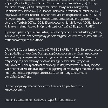
Κύριος (Matched), (β) Διευθέτηση Συμφωνιών σε Επενδύσεις, (γ) Παροχή
Θεματοφυλακής, (δ) Διευθέτηση Θεματοφυλακής και (ε) Διαχείριση
Περιουσιακών Στοιχείων (με Financial Services Permission Number 220073)
σύμφωνα με τους Financial Services and Market Regulations 2015 (“FSMR”).
Η εγγεγραμμένη έδρα και ο κύριος τόπος επιχειρηματικής δραστηριότητας
είναι στα Γραφεία 207 και 208, 15ος όροφος, Al Sarab Tower, ADGM Square,
Al Maryah Island, Άμπου Ντάμπι, Ηνωμένα Αραβικά Εμιράτα (“UAE”).
Εγγεγραμμένη έδρα: eToro Suites, S45 2ος όροφος, Espace Building, Victoria,
Σεϋχέλλες, είναι αδειοδοτημένη για διαπραγμάτευση κινητών αξιών είτε ως
αντιπρόσωπος είτε ως κύριος.
eToro AUS Capital Limited ACN 612 791 803 AFSL 491139. Τα crypto assets
δεν ρυθμίζονται και είναι ιδιαίτερα κερδοσκοπικά. Δεν υπάρχει προστασία
καταναλωτή. Υπάρχει κίνδυνος να χάσετε όλο το κεφάλαιό σας. Αυτές οι
πληροφορίες είναι γενικής φύσεως και έχουν ετοιμαστεί χωρίς να
λαμβάνονται υπόψη οι στόχοι, η οικονομική σας κατάσταση ή οι ανάγκες σας.
Θα πρέπει να λάβετε ανεξάρτητη συμβουλή και να ανατρέξετε στους Όρους
και Προϋποθέσεις μας πριν αποφασίσετε αν θα πραγματοποιήσετε
συναλλαγές μαζί μας.
Η προηγούμενη απόδοση δεν αποτελεί ένδειξη μελλοντικών
αποτελεσμάτων.
Γενική Γνωστοποίηση Κινδύνου
|
Όροι & Προϋποθέσεις