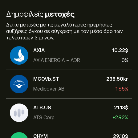
Δημοφιλείς
μετοχές
Δείτε μετοχές με τις μεγαλύτερες ημερήσιες
αυξήσεις όγκου σε σύγκριση με τον μέσο όρο των
τελευταίων 3 μηνών.
AXIA
10.22‎$‎
AXIA ENERGIA - ADR
0%
MCOVb.ST
238.50‎kr‎
Medicover AB
-1.65%
ATS.US
21.13‎$‎
ATS Corp
+2.92%
CHYM
29.10‎$‎