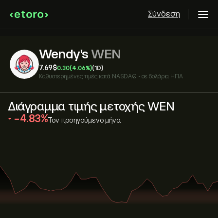
Σύνδεση
Wendy's
WEN
7.69‎$‎
0.30
(4.06%)
(1D)
Καθυστερημένες τιμές κατά
NASDAQ
•
σε δολάρια ΗΠΑ
Διάγραμμα τιμής μετοχής WEN
‎-4.83‎
Τον προηγούμενο μήνα