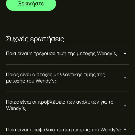
Η κεφαλαιοποίηση αγοράς του Wendy's είναι 1.46B‎$‎
Ξεκινήστε
διακυμάνσεις της τιμής.
Βάσει των συστάσεων από 6 αναλυτές για το WEN
τους τελευταίους 3 μήνες, η συνολική εκτίμηση είναι
Συχνές ερωτήσεις
Διακράτηση.
+
Ποια είναι η τρέχουσα τιμή της μετοχής Wendy's;
Ποιος είναι ο στόχος μελλοντικής τιμής της
+
μετοχής του Wendy's;
Ποιες είναι οι προβλέψεις των αναλυτών για το
+
Wendy's;
+
Ποια είναι η κεφαλαιοποίηση αγοράς του Wendy's;