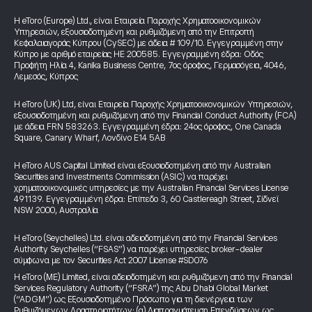
Η eToro (Europe) Ltd., είναι Εταιρεία Παροχής Χρηματοοικονομικών
Υπηρεσιών, εξουσιοδοτημένη και ρυθμιζόμενη από την Επιτροπή
Κεφαλαιαγοράς Κύπρου (CySEC) με άδεια # 109/10. Εγγεγραμμένη στην
Κύπρο με αριθμό εταιρείας HE 200585. Εγγεγραμμένη έδρα: Οδός
Προφήτη Ηλία 4, Kanika Business Centre, 7ος όροφος, Γερμασόγεια, 4046,
Λεμεσός, Κύπρος
Η eToro (UK) Ltd, είναι Εταιρεία Παροχής Χρηματοοικονομικών Υπηρεσιών,
εξουσιοδοτημένη και ρυθμιζόμενη από την Financial Conduct Authority (FCA)
με άδεια FRN 583263. Εγγεγραμμένη έδρα: 24ος όροφος, One Canada
Square, Canary Wharf, Λονδίνο E14 5AB
Η eToro AUS Capital Limited είναι εξουσιοδοτημένη από την Australian
Securities and Investments Commission (ASIC) να παρέχει
χρηματοοικονομικές υπηρεσίες με την Australian Financial Services License
491139. Εγγεγραμμένη έδρα: Επίπεδο 3, 60 Castlereagh Street, Σίδνεϊ
NSW 2000, Αυστραλία
Η eToro (Seychelles) Ltd. είναι αδειοδοτημένη από την Financial Services
Authority Seychelles (“FSAS”) να παρέχει υπηρεσίες broker-dealer
σύμφωνα με τον Securities Act 2007 License #SD076
Η eToro (ME) Limited, είναι αδειοδοτημένη και ρυθμιζόμενη από την Financial
Services Regulatory Authority (“FSRA”) της Abu Dhabi Global Market
(“ADGM”) ως Εξουσιοδοτημένο Πρόσωπο για τη διενέργεια των
Ρυθμιζόμενων Δραστηριοτήτων: (α) Διαπραγμάτευση Επενδύσεων ως