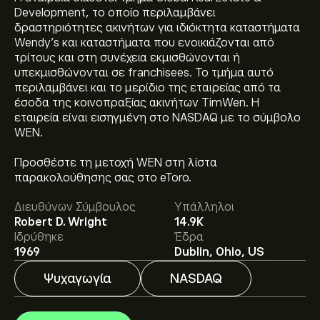
Development, το οποίο περιλαμβάνει
δραστηριότητες ακινήτων για ιδιόκτητα καταστήματα
Wendy’s και καταστήματα που ενοικιάζονται από
τρίτους και στη συνέχεια εκμισθώνονται ή
υπεκμισθώνονται σε franchisees. Το τμήμα αυτό
περιλαμβάνει και το μερίδιο της εταιρείας από τα
έσοδα της κοινοπραξίας ακινήτων TimWen. Η
εταιρεία είναι εισηγμένη στο NASDAQ με το σύμβολο
WEN.
Η τρέχουσα τιμή του WEN είναι 7.69‎$‎.
Προσθέστε τη μετοχή WEN στη λίστα
παρακολούθησης σας στο eToro.
Η μέση τιμή-στόχος για το Wendy's είναι 7.31‎$‎.
Διευθύνων Σύμβουλος
Υπάλληλοι
Εγγραφείτε
στο eToro για αναλυτικές προβλέψεις και
Robert D. Wright
14.9K
τιμές-στόχους από αναλυτές.
Ιδρύθηκε
Έδρα
1969
Dublin, Ohio, US
Οι αναλυτές προσφέρουν προβλέψεις για το Wendy's
Ψυχαγωγία
NASDAQ
με βάση τις τάσεις της αγοράς, τις οικονομικές
αναφορές και την αναμενόμενη ανάπτυξη. Δείτε την
πιο πρόσφατη πρόβλεψη για τις μελλοντικές