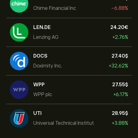
Chime Financial Inc
-6.88%
LEN.DE
24.20‎€‎
Lenzing AG
+2.76%
DOCS
27.40‎$‎
Doximity Inc.
+32.62%
WPP
27.55‎$‎
WPP plc
+6.17%
UTI
28.95‎$‎
Universal Technical Institut
+3.88%