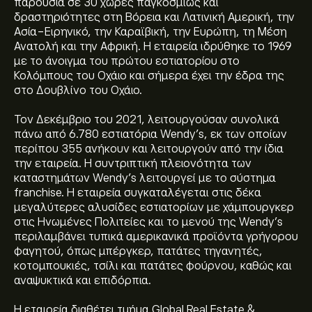
παρουσία σε 30 χώρες παγκοσμίως και
δραστηριότητες στη Βόρεια και Λατινική Αμερική, την
Ασία-Ειρηνικό, την Καραϊβική, την Ευρώπη, τη Μέση
Ανατολή και την Αφρική. Η εταιρεία ιδρύθηκε το 1969
με το άνοιγμα του πρώτου εστιατορίου στο
Κολόμπους του Οχάιο και σήμερα έχει την έδρα της
στο Δουβλίνο του Οχάιο.
Τον Δεκέμβριο του 2021, λειτουργούσαν συνολικά
πάνω από 6.780 εστιατόρια Wendy’s, εκ των οποίων
περίπου 355 ανήκουν και λειτουργούν από την ίδια
την εταιρεία. Η συντριπτική πλειονότητα των
καταστημάτων Wendy’s λειτουργεί με το σύστημα
franchise. Η εταιρεία συγκαταλέγεται στις δέκα
μεγαλύτερες αλυσίδες εστιατορίων με χάμπουργκερ
στις Ηνωμένες Πολιτείες και το μενού της Wendy’s
περιλαμβάνει τυπικά αμερικανικά προϊόντα γρήγορου
φαγητού, όπως μπέργκερ, πατάτες τηγανητές,
κοτομπουκιές, τσίλι και πατάτες φούρνου, καθώς και
αναψυκτικά και επιδόρπια.
Η εταιρεία διαθέτει τμήμα Global Real Estate &