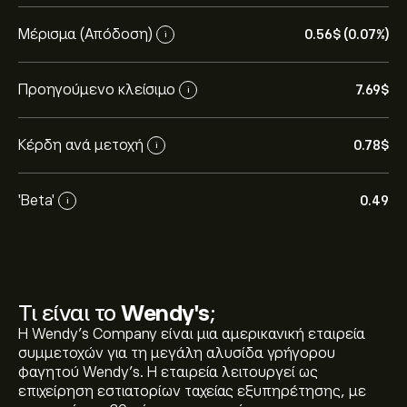
Μέρισμα (Απόδοση)
0.56‎$‎ (0.07%)
i
Προηγούμενο κλείσιμο
7.69‎$‎
i
Κέρδη ανά μετοχή
0.78‎$‎
i
'Beta'
0.49
i
Τι είναι το
Wendy's
;
Η Wendy's Company είναι μια αμερικανική εταιρεία
συμμετοχών για τη μεγάλη αλυσίδα γρήγορου
φαγητού Wendy's. Η εταιρεία λειτουργεί ως
επιχείρηση εστιατορίων ταχείας εξυπηρέτησης, με