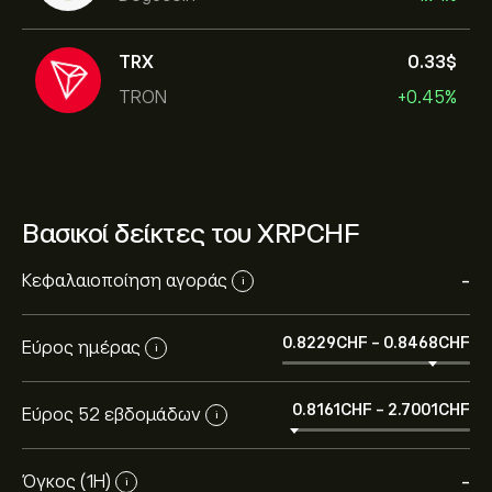
TRX
0.33‎$‎
TRON
+0.45%
Βασικοί δείκτες του XRPCHF
Κεφαλαιοποίηση αγοράς
-
i
0.8229‎CHF‎
-
0.8468‎CHF‎
Εύρος ημέρας
i
0.8161‎CHF‎
-
2.7001‎CHF‎
Εύρος 52 εβδομάδων
i
Όγκος (1Η)
-
i