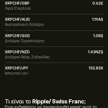
XRPCHF/GBP
0.62‎£‎
Λίρα Στερλίνα
XRPCHF/AUD
1.19‎A$‎
Αυστραλιανό δολάριο
XRPCHF/SGD
1.08‎$‎
Δολάριο Σιγκαπούρης
XRPCHF/NZD
1.43‎NZ$‎
Δολάριο Νέας Ζηλανδίας
XRPCHF/JPY
132.83‎¥‎
Ιαπωνικό γεν
Τι είναι το
Ripple/ Swiss Franc
;
Είναι ενδιαφέρον να παρακολουθεί κανείς αυτό το