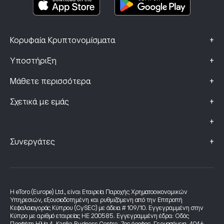
+
Κορυφαία Κρυπτονομίσματα
+
Υποστήριξη
+
Μάθετε περισσότερα
+
Σχετικά με εμάς
+
+
Συνεργάτες
Η eToro (Europe) Ltd., είναι Εταιρεία Παροχής Χρηματοοικονομικών
Υπηρεσιών, εξουσιοδοτημένη και ρυθμιζόμενη από την Επιτροπή
Κεφαλαιαγοράς Κύπρου (CySEC) με άδεια # 109/10. Εγγεγραμμένη στην
Κύπρο με αριθμό εταιρείας HE 200585. Εγγεγραμμένη έδρα: Οδός