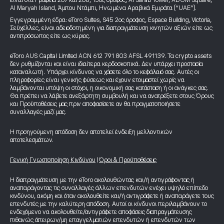
είναι στα Γραφεία 207 και 208, 15ος όροφος, Al Sarab Tower, ADGM Square,
Al Maryah Island, Άμπου Ντάμπι, Ηνωμένα Αραβικά Εμιράτα (“UAE”).
Εγγεγραμμένη έδρα: eToro Suites, S45 2ος όροφος, Espace Building, Victoria,
Σεϋχέλλες, είναι αδειοδοτημένη για διαπραγμάτευση κινητών αξιών είτε ως
αντιπρόσωπος είτε ως κύριος.
eToro AUS Capital Limited ACN 612 791 803 AFSL 491139. Τα crypto assets
δεν ρυθμίζονται και είναι ιδιαίτερα κερδοσκοπικά. Δεν υπάρχει προστασία
καταναλωτή. Υπάρχει κίνδυνος να χάσετε όλο το κεφάλαιό σας. Αυτές οι
πληροφορίες είναι γενικής φύσεως και έχουν ετοιμαστεί χωρίς να
λαμβάνονται υπόψη οι στόχοι, η οικονομική σας κατάσταση ή οι ανάγκες σας.
Θα πρέπει να λάβετε ανεξάρτητη συμβουλή και να ανατρέξετε στους Όρους
και Προϋποθέσεις μας πριν αποφασίσετε αν θα πραγματοποιήσετε
συναλλαγές μαζί μας.
Η προηγούμενη απόδοση δεν αποτελεί ένδειξη μελλοντικών
αποτελεσμάτων.
Γενική Γνωστοποίηση Κινδύνου
|
Όροι & Προϋποθέσεις
Η διαπραγμάτευση με την eToro ακολουθώντας και/ή αντιγράφοντας ή
αναπαράγοντας τις συναλλαγές άλλων επενδυτών ενέχει υψηλό επίπεδο
κινδύνου, ακόμη και όταν ακολουθείτε και/ή αντιγράφετε ή αναπαράγετε τους
επενδυτές με την καλύτερη απόδοση. Αυτοί οι κίνδυνοι περιλαμβάνουν το
ενδεχόμενο να ακολουθείτε/αντιγράφετε αποφάσεις διαπραγμάτευσης
πιθανώς άπειρων/μη επαγγελματιών επενδυτών ή επενδυτών των