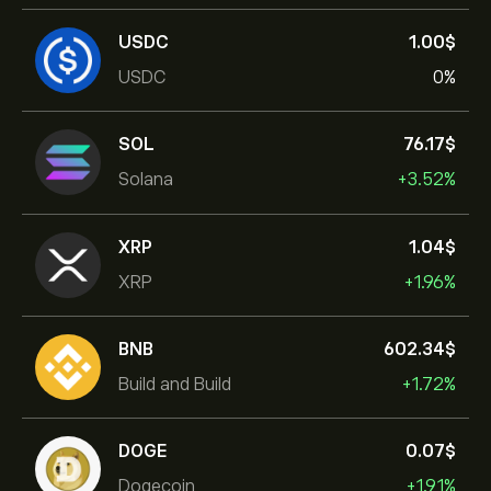
USDC
1.00‎$‎
USDC
0%
SOL
76.17‎$‎
Solana
+3.52%
XRP
1.04‎$‎
XRP
+1.96%
BNB
602.34‎$‎
Build and Build
+1.72%
DOGE
0.07‎$‎
Dogecoin
+1.91%