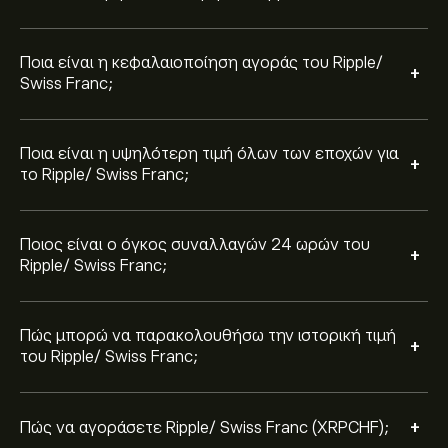
Για να αγοράσετε Ripple/ Swiss Franc, επισκεφθείτε
0.8161‎CHF‎ και 2.7001‎CHF‎ τον τελευταίο χρόνο.
τη σελίδα "Ripple/ Swiss Franc (XRPCHF)". Αφού
δημιουργήσετε λογαριασμό και καταθέσετε
Ποια είναι η κεφαλαιοποίηση αγοράς του Ripple/
κεφάλαια, κάντε κλικ στο κουμπί "Trade" και επιλέξτε
+
Swiss Franc;
πόσα Ripple/ Swiss Franc θέλετε να αγοράσετε.
Μπορείτε επίσης να καταχωρίσετε εντολή για να
αγοράσετε Ripple/ Swiss Franc (XRPCHF) σε
συγκεκριμένη τιμή στο μέλλον.
Ποια είναι η υψηλότερη τιμή όλων των εποχών για
+
το Ripple/ Swiss Franc;
Ποιος είναι ο όγκος συναλλαγών 24 ωρών του
+
Ripple/ Swiss Franc;
Πώς μπορώ να παρακολουθήσω την ιστορική τιμή
+
του Ripple/ Swiss Franc;
+
Πώς να αγοράσετε Ripple/ Swiss Franc (XRPCHF);