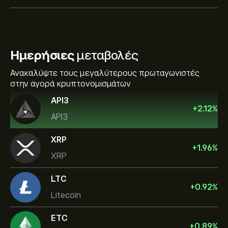
Ημερήσιες
μεταβολές
Ανακαλύψτε τους μεγαλύτερους πρωταγωνιστές
στην αγορά κρυπτονομισμάτων
API3
+
2.12
%
API3
XRP
+
1.96
%
XRP
LTC
+
0.92
%
Litecoin
ETC
+
0.89
%