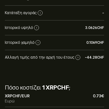
Κατάταξη αγοράς
-
i
Ιστορικό υψηλό
3.0626‎CHF‎
i
Ιστορικό χαμηλό
0.1069‎CHF‎
i
Αλλαγή τιμής από την αρχή του έτους
-44.28‎CHF‎
i
Πόσο κοστίζει
1 XRPCHF
;
XRPCHF/EUR
0.73‎€‎
Ευρώ