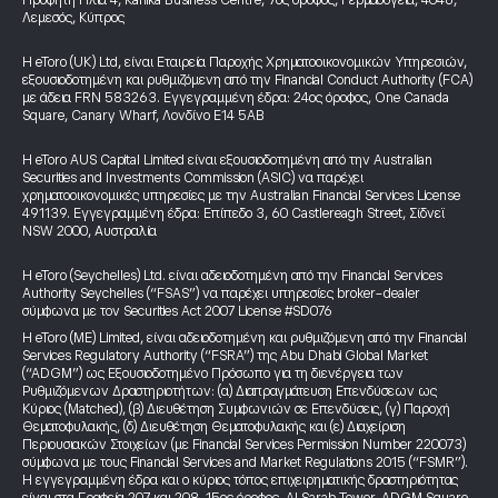
Προφήτη Ηλία 4, Kanika Business Centre, 7ος όροφος, Γερμασόγεια, 4046,
Λεμεσός, Κύπρος
Η eToro (UK) Ltd, είναι Εταιρεία Παροχής Χρηματοοικονομικών Υπηρεσιών,
εξουσιοδοτημένη και ρυθμιζόμενη από την Financial Conduct Authority (FCA)
με άδεια FRN 583263. Εγγεγραμμένη έδρα: 24ος όροφος, One Canada
Square, Canary Wharf, Λονδίνο E14 5AB
Η eToro AUS Capital Limited είναι εξουσιοδοτημένη από την Australian
Securities and Investments Commission (ASIC) να παρέχει
χρηματοοικονομικές υπηρεσίες με την Australian Financial Services License
491139. Εγγεγραμμένη έδρα: Επίπεδο 3, 60 Castlereagh Street, Σίδνεϊ
NSW 2000, Αυστραλία
Η eToro (Seychelles) Ltd. είναι αδειοδοτημένη από την Financial Services
Authority Seychelles (“FSAS”) να παρέχει υπηρεσίες broker-dealer
σύμφωνα με τον Securities Act 2007 License #SD076
Η eToro (ME) Limited, είναι αδειοδοτημένη και ρυθμιζόμενη από την Financial
Services Regulatory Authority (“FSRA”) της Abu Dhabi Global Market
(“ADGM”) ως Εξουσιοδοτημένο Πρόσωπο για τη διενέργεια των
Ρυθμιζόμενων Δραστηριοτήτων: (α) Διαπραγμάτευση Επενδύσεων ως
Κύριος (Matched), (β) Διευθέτηση Συμφωνιών σε Επενδύσεις, (γ) Παροχή
Θεματοφυλακής, (δ) Διευθέτηση Θεματοφυλακής και (ε) Διαχείριση
Περιουσιακών Στοιχείων (με Financial Services Permission Number 220073)
σύμφωνα με τους Financial Services and Market Regulations 2015 (“FSMR”).
Η εγγεγραμμένη έδρα και ο κύριος τόπος επιχειρηματικής δραστηριότητας