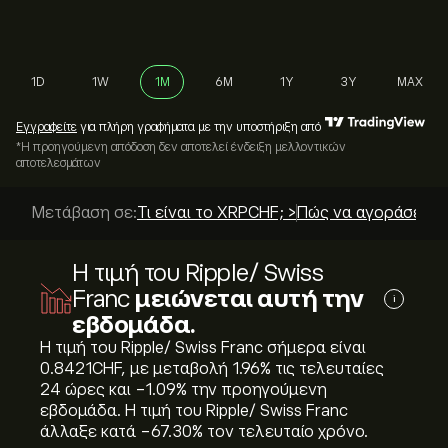
1D
1W
1M
6M
1Y
3Y
MAX
Εγγραφείτε
για πλήρη γραφήματα με την υποστήριξη από
*Η προηγούμενη απόδοση δεν αποτελεί ένδειξη μελλοντικών
αποτελεσμάτων
Μετάβαση σε:
Τι είναι το XRPCHF; >
Πώς να αγοράσετε; 
Η τιμή του Ripple/ Swiss
Franc
μειώνεται αυτή την
i
εβδομάδα.
Η τιμή του Ripple/ Swiss Franc σήμερα είναι
0.8421‎CHF‎, με μεταβολή ‎1.96‎% τις τελευταίες
24 ώρες και ‎-1.09‎% την προηγούμενη
εβδομάδα. Η τιμή του Ripple/ Swiss Franc
άλλαξε κατά ‎-67.30‎% τον τελευταίο χρόνο.