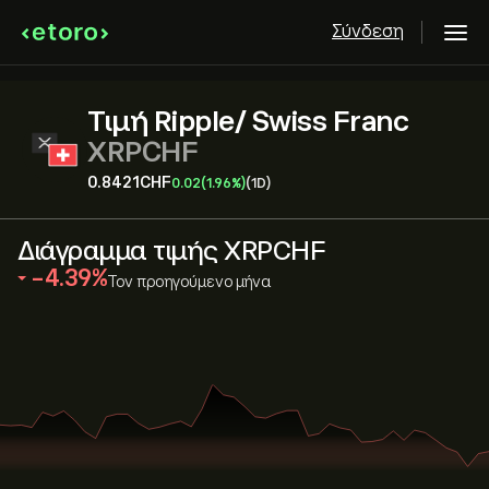
Σύνδεση
Τιμή Ripple/ Swiss Franc
XRPCHF
0.8421‎CHF‎
0.02
(1.96%)
(1D)
Διάγραμμα τιμής XRPCHF
‎-4.39‎
Τον προηγούμενο μήνα