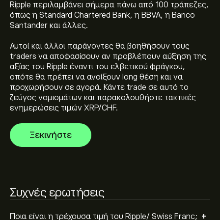
Ripple περιλαμβάνει σήμερα πάνω από 100 τράπεζες,
Η τρέχουσα τιμή του Ripple/ Swiss Franc (XRPCHF)
όπως η Standard Chartered Bank, η BBVA, η Banco
είναι 0.8421‎CHF‎
Santander και άλλες.
Αυτοί και άλλοι παράγοντες θα βοηθήσουν τους
Η κεφαλαιοποίηση αγοράς του Ripple/ Swiss Franc
traders να αποφασίσουν αν προβλέπουν αύξηση της
είναι (Τα δεδομένα δεν είναι διαθέσιμα αυτή τη
αξίας του Ripple έναντι του ελβετικού φράγκου,
στιγμή)
οπότε θα πρέπει να ανοίξουν long θέση και να
προχωρήσουν σε αγορά. Κάντε trade σε αυτό το
Το ιστορικό υψηλό του Ripple/ Swiss Franc είναι
ζεύγος νομισμάτων και παρακολουθήστε τακτικές
3.0626‎CHF‎
ενημερώσεις τιμών XRP/CHF.
Ξεκινήστε
Το Ripple/ Swiss Franc έχει όγκο συναλλαγών 24
ωρών (Τα δεδομένα δεν είναι διαθέσιμα αυτή τη
στιγμή)
Επιλέξτε το χρονικό διάστημα "1D" ή "1W" στο
Συχνές ερωτήσεις
γράφημα της eToro και κάντε σμίκρυνση για να δείτε
τις ιστορικές κινήσεις τιμής του Ripple/ Swiss Franc. Η
+
τιμή του Ripple/ Swiss Franc κυμάνθηκε μεταξύ
Ποια είναι η τρέχουσα τιμή του Ripple/ Swiss Franc;