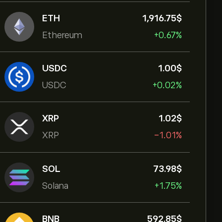
ETH
1,916.75‎$‎
Ethereum
+0.67%
USDC
1.00‎$‎
USDC
+0.02%
XRP
1.02‎$‎
XRP
-1.01%
SOL
73.98‎$‎
Solana
+1.75%
BNB
592.85‎$‎