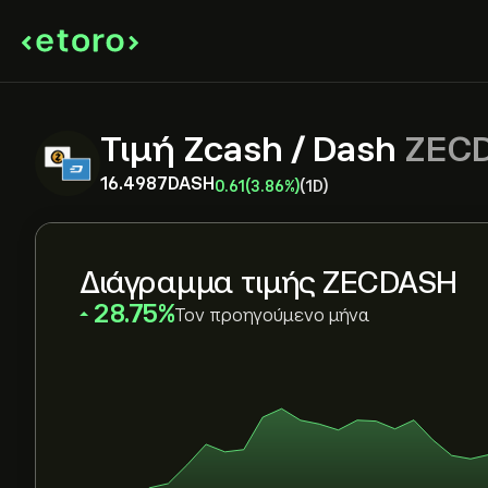
Τιμή Zcash / Dash
ZEC
16.4987‎DASH‎
0.61
(3.86%)
(1D)
Διάγραμμα τιμής ZECDASH
‎28.75‎
Τον προηγούμενο μήνα