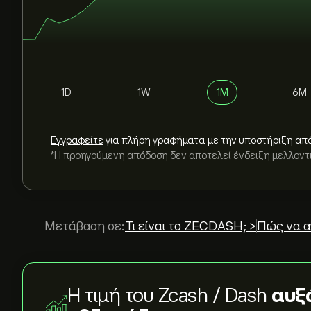
1D
1W
1M
6M
Εγγραφείτε
για πλήρη γραφήματα με την υποστήριξη απ
*Η προηγούμενη απόδοση δεν αποτελεί ένδειξη μελλον
Μετάβαση σε:
Τι είναι το ZECDASH; >
Πώς να α
Η τιμή του Zcash / Dash
αυξ