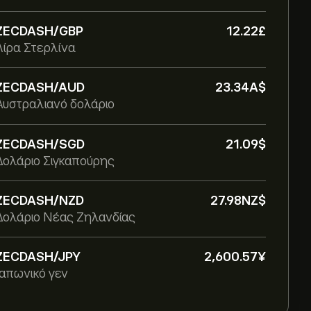
ZECDASH/GBP
12.22‎£‎
Λίρα Στερλίνα
ZECDASH/AUD
23.34‎A$‎
Αυστραλιανό δολάριο
ZECDASH/SGD
21.09‎$‎
Δολάριο Σιγκαπούρης
ZECDASH/NZD
27.98‎NZ$‎
Δολάριο Νέας Ζηλανδίας
ZECDASH/JPY
2,600.57‎¥‎
Ιαπωνικό γεν