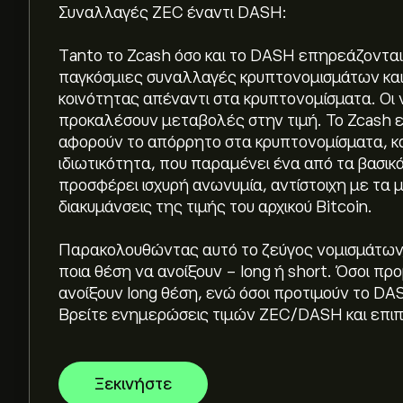
Συναλλαγές ZEC έναντι DASH:
Τanto το Zcash όσο και το DASH επηρεάζονται
παγκόσμιες συναλλαγές κρυπτονομισμάτων και 
κοινότητας απέναντι στα κρυπτονομίσματα. Οι 
προκαλέσουν μεταβολές στην τιμή. Το Zcash εί
αφορούν το απόρρητο στα κρυπτονομίσματα, κα
ιδιωτικότητα, που παραμένει ένα από τα βασικά
Η τρέχουσα τιμή του Zcash / Dash (ZECDASH) ε
προσφέρει ισχυρή ανωνυμία, αντίστοιχη με τα 
διακυμάνσεις της τιμής του αρχικού Bitcoin.
Η κεφαλαιοποίηση αγοράς του Zcash / Dash είν
Παρακολουθώντας αυτό το ζεύγος νομισμάτων,
τη στιγμή)
ποια θέση να ανοίξουν - long ή short. Όσοι π
ανοίξουν long θέση, ενώ όσοι προτιμούν το DA
Το ιστορικό υψηλό του Zcash / Dash είναι 17.00
Βρείτε ενημερώσεις τιμών ZEC/DASH και επιπ
Το Zcash / Dash έχει όγκο συναλλαγών 24 ωρών
Ξεκινήστε
τη στιγμή)