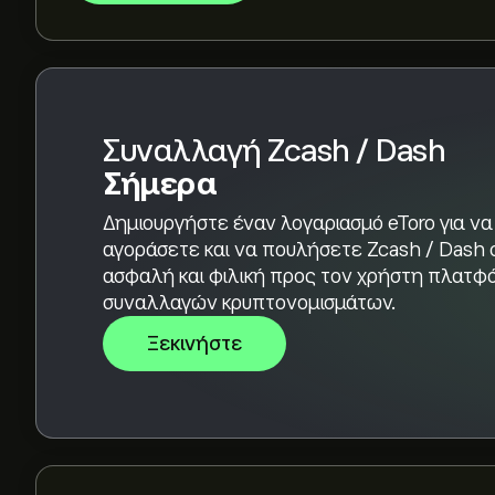
Επιλέξτε το χρονικό διάστημα "1D" ή "1W" στο 
να δείτε τις ιστορικές κινήσεις τιμής του Zcas
μεταξύ 1.5550‎DASH‎ και 17.0051‎DASH‎ τον τελ
Για να αγοράσετε Zcash / Dash, επισκεφθείτε 
δημιουργήσετε λογαριασμό και καταθέσετε κεφάλ
Συναλλαγή Zcash / Dash
επιλέξτε πόσα Zcash / Dash θέλετε να αγορά
Σήμερα
εντολή για να αγοράσετε Zcash / Dash (ZECDA
Δημιουργήστε έναν λογαριασμό eToro για να
αγοράσετε και να πουλήσετε Zcash / Dash 
ασφαλή και φιλική προς τον χρήστη πλατφ
συναλλαγών κρυπτονομισμάτων.
Ξεκινήστε