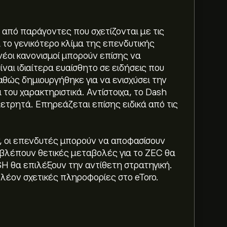
 από παράγοντες που σχετίζονται με τις
το γενικότερο κλίμα της επενδυτικής
νέοι κανονισμοί μπορούν επίσης να
ναι ιδιαίτερα ευαίσθητο σε ειδήσεις που
θώς δημιουργήθηκε για να ενισχύσει την
 του χαρακτηριστικά. Αντίστοιχα, το Dash
ίναι 16.4987‎DASH‎
μετρητά. Επηρεάζεται επίσης ειδικά από τις
αι (Τα δεδομένα δεν είναι διαθέσιμα αυτή
 οι επενδυτές μπορούν να αποφασίσουν
ροβλέπουν θετικές μεταβολές για το ZEC θα
SH θα επιλέξουν την αντίθετη στρατηγική.
51‎DASH‎
λέον σχετικές πληροφορίες στο eToro.
 (Τα δεδομένα δεν είναι διαθέσιμα αυτή