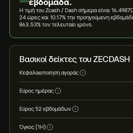
εβδομάδα.
Η τιμή του Zcash / Dash σήμερα είναι 16.4987‎D
24 ώρες και ‎10.17‎% την προηγούμενη εβδομάδ
‎863.53‎% τον τελευταίο χρόνο.
Βασικοί δείκτες του ZECDASH
Κεφαλαιοποίηση αγοράς
i
Εύρος ημέρας
i
Εύρος 52 εβδομάδων
i
Όγκος (1Η)
i