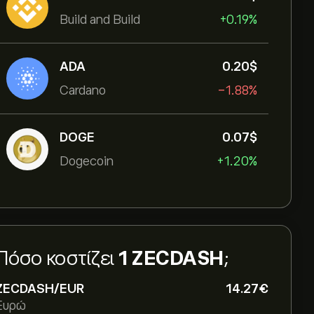
Build and Build
+0.19%
ADA
0.20‎$‎
Cardano
-1.88%
DOGE
0.07‎$‎
Dogecoin
+1.20%
Πόσο κοστίζει
1 ZECDASH
;
ZECDASH/EUR
14.27‎€‎
Ευρώ