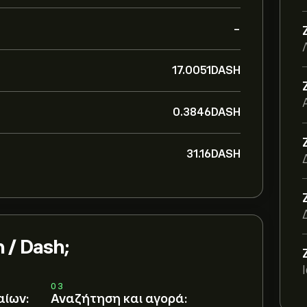
-
17.0051‎DASH‎
0.3846‎DASH‎
31.16‎DASH‎
 / Dash;
03
αίων:
Αναζήτηση και αγορά: