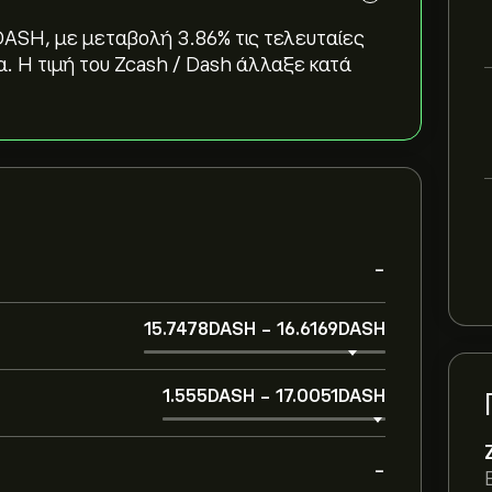
ASH‎, με μεταβολή ‎3.86‎% τις τελευταίες
α. Η τιμή του Zcash / Dash άλλαξε κατά
-
15.7478‎DASH‎
-
16.6169‎DASH‎
1.555‎DASH‎
-
17.0051‎DASH‎
-