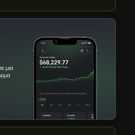
γράφημα της eToro και κάντε σμίκρυνση για
h / Dash. Η τιμή του Zcash / Dash κυμάνθηκε
ευταίο χρόνο.
τη σελίδα "Zcash / Dash (ZECDASH)". Αφού
αια, κάντε κλικ στο κουμπί "Trade" και
σετε. Μπορείτε επίσης να καταχωρίσετε
SH) σε συγκεκριμένη τιμή στο μέλλον.
σε μια
όρμα