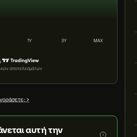
1Y
3Y
MAX
ό
τικών αποτελεσμάτων
γοράσετε; >
άνεται αυτή την
i