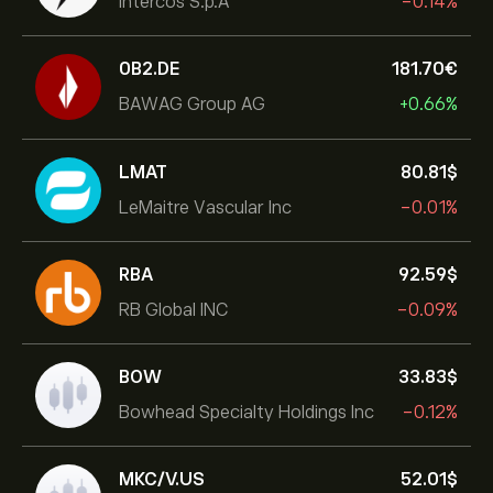
Intercos S.p.A
-0.14%
0B2.DE
181.70‎€‎
BAWAG Group AG
+0.66%
LMAT
80.81‎$‎
LeMaitre Vascular Inc
-0.01%
RBA
92.59‎$‎
RB Global INC
-0.09%
BOW
33.83‎$‎
Bowhead Specialty Holdings Inc
-0.12%
MKC/V.US
52.01‎$‎