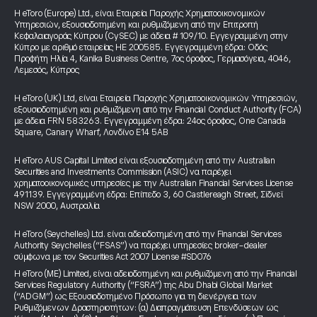
Η eToro (Europe) Ltd., είναι Εταιρεία Παροχής Χρηματοοικονομικών
Υπηρεσιών, εξουσιοδοτημένη και ρυθμιζόμενη από την Επιτροπή
Κεφαλαιαγοράς Κύπρου (CySEC) με άδεια # 109/10. Εγγεγραμμένη στην
Κύπρο με αριθμό εταιρείας HE 200585. Εγγεγραμμένη έδρα: Οδός
Προφήτη Ηλία 4, Kanika Business Centre, 7ος όροφος, Γερμασόγεια, 4046,
Λεμεσός, Κύπρος
Η eToro (UK) Ltd, είναι Εταιρεία Παροχής Χρηματοοικονομικών Υπηρεσιών,
εξουσιοδοτημένη και ρυθμιζόμενη από την Financial Conduct Authority (FCA)
με άδεια FRN 583263. Εγγεγραμμένη έδρα: 24ος όροφος, One Canada
Square, Canary Wharf, Λονδίνο E14 5AB
Η eToro AUS Capital Limited είναι εξουσιοδοτημένη από την Australian
Securities and Investments Commission (ASIC) να παρέχει
χρηματοοικονομικές υπηρεσίες με την Australian Financial Services License
491139. Εγγεγραμμένη έδρα: Επίπεδο 3, 60 Castlereagh Street, Σίδνεϊ
NSW 2000, Αυστραλία
Η eToro (Seychelles) Ltd. είναι αδειοδοτημένη από την Financial Services
Authority Seychelles (“FSAS”) να παρέχει υπηρεσίες broker-dealer
σύμφωνα με τον Securities Act 2007 License #SD076
Η eToro (ME) Limited, είναι αδειοδοτημένη και ρυθμιζόμενη από την Financial
Services Regulatory Authority (“FSRA”) της Abu Dhabi Global Market
(“ADGM”) ως Εξουσιοδοτημένο Πρόσωπο για τη διενέργεια των
Ρυθμιζόμενων Δραστηριοτήτων: (α) Διαπραγμάτευση Επενδύσεων ως