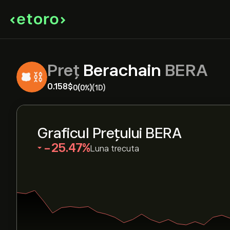
Preț
Berachain
BERA
0.158‎$‎
0
(0%)
(1D)
Graficul Prețului BERA
‎-25.47‎
Luna trecuta