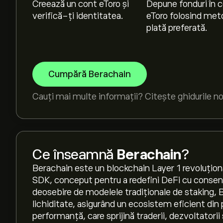
Creează un cont eToro și
Depune fonduri în c
verifică-ți identitatea.
eToro folosind met
plată preferată.
Cumpără Berachain
Cauți mai multe informații? Citește ghidurile n
Ce înseamnă
Berachain
?
Berachain este un blockchain Layer 1 revoluțio
SDK, conceput pentru a redefini DeFi cu consens
deosebire de modelele tradiționale de staking, 
lichiditate, asigurând un ecosistem eficient din p
performanță, care sprijină traderii, dezvoltatorii ș