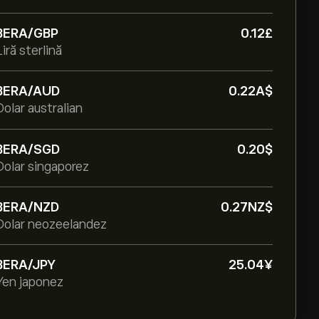
BERA/GBP
0.12‎£‎
Liră sterlină
BERA/AUD
0.22‎A$‎
Dolar australian
BERA/SGD
0.20‎$‎
Dolar singaporez
BERA/NZD
0.27‎NZ$‎
Dolar neozeelandez
BERA/JPY
25.04‎¥‎
Yen japonez