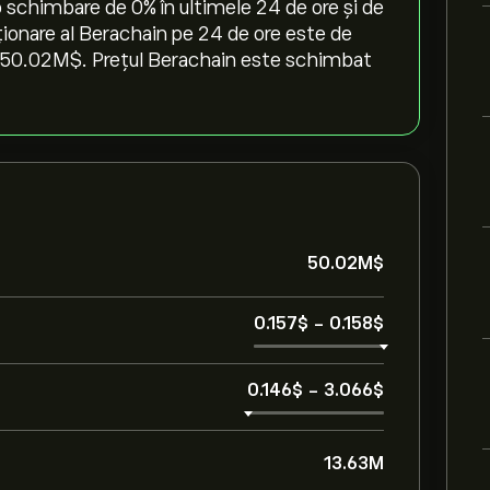
 schimbare de ‎0‎% în ultimele 24 de ore și de
ționare al Berachain pe 24 de ore este de
e 50.02M‎$‎. Prețul Berachain este schimbat
50.02M‎$‎
0.157‎$‎
-
0.158‎$‎
0.146‎$‎
-
3.066‎$‎
13.63M