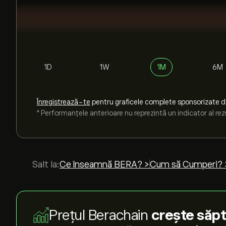
1D
1W
1M
6M
Înregistrează-te
pentru graficele complete sponsorizate 
* Performanțele anterioare nu reprezintă un indicator al rezu
Salt la:
Ce înseamnă BERA? >
Cum să Cumperi? 
Prețul Berachain
crește săp