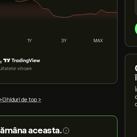
1Y
3Y
MAX
de
ltatelor viitoare
>
Ghiduri de top >
tămâna aceasta.
i