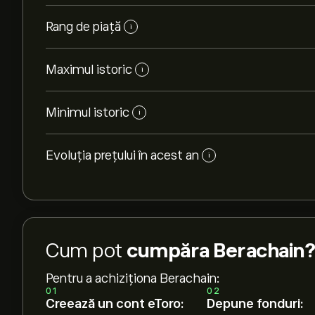
Rang de piață
i
Maximul istoric
i
Minimul istoric
i
Evoluția prețului în acest an
i
Cum pot
cumpăra Berachain?
Pentru a achiziționa Berachain:
01
02
Creează un cont eToro:
Depune fonduri: