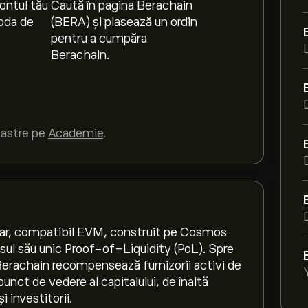
ontul tău
Caută în pagina Berachain
oda de
(BERA) și plasează un ordin
pentru a cumpăra
Berachain.
oastre pe
Academie
.
nar, compatibil EVM, construit pe Cosmos
ul său unic Proof-of-Liquidity (PoL). Spre
Berachain recompensează furnizorii activi de
unct de vedere al capitalului, de înaltă
i investitorii.