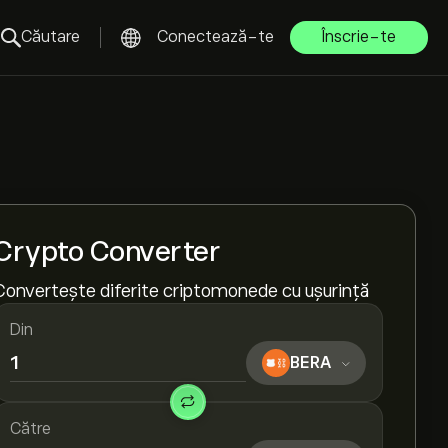
Căutare
Conectează-te
Înscrie-te
Crypto Converter
Convertește diferite criptomonede cu ușurință
Din
BERA
Către