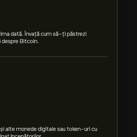
rima dată. Învață cum să-ți păstrezi
i despre Bitcoin.
M‎$‎
 și alte monede digitale sau token-uri cu
inat începătorilor.