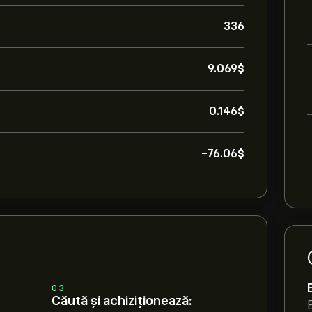
336
9.069‎$‎
0.146‎$‎
-76.06‎$‎
03
Căută și achiziționează: