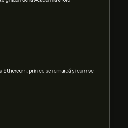
te ghiduri de la Academia eToro
a Ethereum, prin ce se remarcă și cum se
diferențiază de Bitcoin și de alte criptomonede.