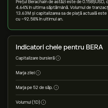
Prețul Berachain de astăzi este de 0.158‎$‎USD, o
‎4.64‎% în ultima săptămână. Volumul de tranzac
13.63M și capitalizarea sa de piață actuală est
cu ‎-92.58‎% în ultimul an.
Indicatori cheie pentru BERA
Capitalizare bursieră
i
Marja zilei
i
Marja pe 52 de săp.
i
Volumul (1D)
i