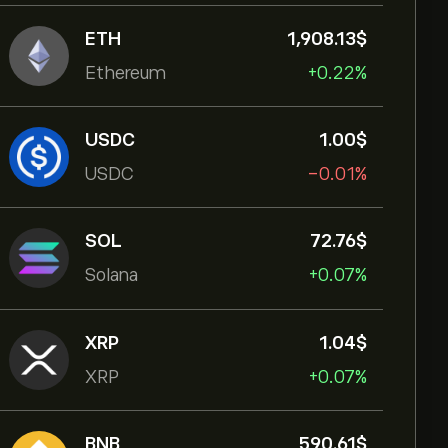
ETH
1,908.13‎$‎
Ethereum
+0.22%
USDC
1.00‎$‎
USDC
-0.01%
SOL
72.76‎$‎
Solana
+0.07%
XRP
1.04‎$‎
XRP
+0.07%
BNB
590.61‎$‎