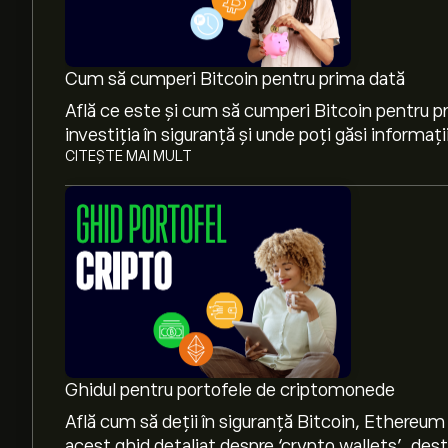
Cum să cumperi Bitcoin pentru prima dată
Află ce este și cum să cumperi Bitcoin pentru p
investiția în siguranță și unde poți găsi informați
CITEȘTE MAI MULT
Prețul actual pentru BERA este de 0.158‎$‎
Capitalizarea de piață a Berachain este de 50.02
Ghidul pentru portofele de criptomonede
Maximul istoric al Berachain este 9.069‎$‎
Află cum să deții în siguranță Bitcoin, Ethereum
acest ghid detaliat despre ‘crypto wallets’, dest