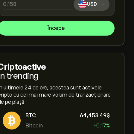
USD
Începe
Criptoactive
în trending
În ultimele 24 de ore, acestea sunt activele
cripto cu cel mai mare volum de tranzacționare
de pe piață
BTC
64,453.49‎$‎
Bitcoin
+0.17%