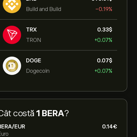
Build and Build
-0.19%
TRX
0.33‎$‎
TRON
+0.07%
DOGE
0.07‎$‎
Dogecoin
+0.07%
Cât costă
1 BERA
?
BERA/EUR
0.14‎€‎
Euro