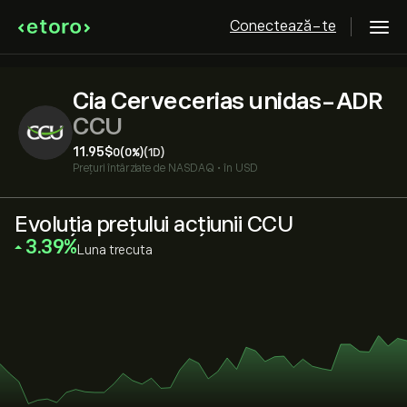
Conectează-te
Cia Cervecerias unidas-ADR
CCU
11.95‎$‎
0
(0%)
(1D)
Prețuri întârziate de
NASDAQ
•
în USD
Evoluția prețului acțiunii CCU
‎3.39‎
Luna trecuta