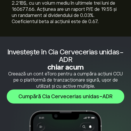
2.21B‎$‎, cu un volum mediu în ultimele trei luni de
160677.66. Acțiunea are un raport P/E de 19.55 și
un randament al dividendului de 0.03%.
Coeficientul beta al acțiunii este de 0.67.
Investește în Cia Cervecerias unidas-
ADR
chiar acum
Creează un cont eToro pentru a cumpăra acțiuni CCU
pe o platformă de tranzacționare sigură, ușor de
utilizat și cu active multiple.
Cumpără Cia Cervecerias unidas-ADR