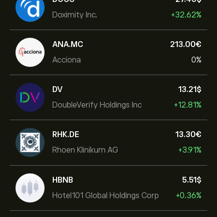
Doximity Inc.
+32.62%
ANA.MC
213.00‎€‎
Acciona
0%
DV
13.21‎$‎
DoubleVerify Holdings Inc
+12.81%
RHK.DE
13.30‎€‎
Rhoen Klinikum AG
+3.91%
HBNB
5.51‎$‎
Hotel101 Global Holdings Corp
+0.36%