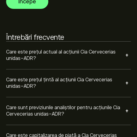
Începe
recente previziuni pentru mișcările viitoare de preț.
Capitalizarea de piață a Cia Cervecerias unidas-ADR
este de 2.21B‎$‎
Întrebări frecvente
Care este prețul actual al acțiunii Cia Cervecerias
+
unidas-ADR?
Care este prețul țintă al acțiunii Cia Cervecerias
+
unidas-ADR?
Care sunt previziunile analiștilor pentru acțiunile Cia
+
Cervecerias unidas-ADR?
Care este capitalizarea de piață a Cia Cervecerias