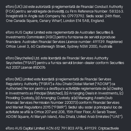
eToro (UK) Ltd este autorizată și reglementată de Financial Conduct Authority
(FCA) pentru servicii legate de investiții, cu Firm Reference Number: 583263.
Înregistrată în Anglia sub Company No. 07973792. Sediu social: 24th floor,
One Canada Square, Canary Wharf, London E14 5AB, England.
eToro AUS Capital Limited este reglementată de Australian Securities &
Investments Commission (ASIC) pentru furnizarea de servicii și produse
financiare. Australian Financial Services Licence number: 491139. Registered
Office: Level 3, 60 Castlereagh Street, Sydney NSW 2000, Australia
eToro (Seychelles) Ltd. este licențiată de Financial Services Authority
Seychelles ("FSAS") pentru a furniza servicii broker-dealer conform Securities
Act 2007 License #SD076
eToro (ME) Limited este licențiată și reglementată de Financial Services
Regulatory Authority ("FSRA") a Abu Dhabi Global Market (“ADGM”) ca
Authorised Person pentru a desfășura activitățile reglementate de (a) Dealing
in Investments as Principal (Matched), (b) Arranging Deals in Investments, (c)
Providing Custody, (d) Arranging Custody și (e) Managing Assets (sub
Financial Services Permission Number 220073) conform Financial Services
and Market Regulations 2015 (“FSMR”). Sediul său social și principalul loc de
activitate se află la Office 207 and 208, 15th Floor Floor, Al Sarab Tower,
ADGM Square, Al Maryah Island, Abu Dhabi, United Arab Emirates (“UAE”).
eToro AUS Capital Limited ACN 612 791 803 AFSL 491139. Criptoactivele