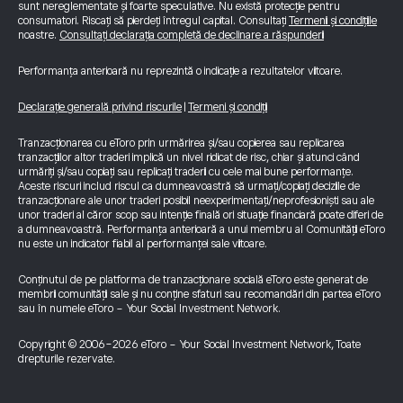
sunt nereglementate și foarte speculative. Nu există protecție pentru
consumatori. Riscați să pierdeți întregul capital. Consultați
Termenii și condițiile
noastre.
Consultați declarația completă de declinare a răspunderii
Performanța anterioară nu reprezintă o indicație a rezultatelor viitoare.
Declarație generală privind riscurile
|
Termeni și condiții
Tranzacționarea cu eToro prin urmărirea și/sau copierea sau replicarea
tranzacțiilor altor traderi implică un nivel ridicat de risc, chiar și atunci când
urmăriți și/sau copiați sau replicați traderii cu cele mai bune performanțe.
Aceste riscuri includ riscul ca dumneavoastră să urmați/copiați deciziile de
tranzacționare ale unor traderi posibil neexperimentați/neprofesioniști sau ale
unor traderi al căror scop sau intenție finală ori situație financiară poate diferi de
a dumneavoastră. Performanța anterioară a unui membru al Comunității eToro
nu este un indicator fiabil al performanței sale viitoare.
Conținutul de pe platforma de tranzacționare socială eToro este generat de
membrii comunității sale și nu conține sfaturi sau recomandări din partea eToro
sau în numele eToro - Your Social Investment Network.
Copyright © 2006-2026 eToro - Your Social Investment Network, Toate
drepturile rezervate.