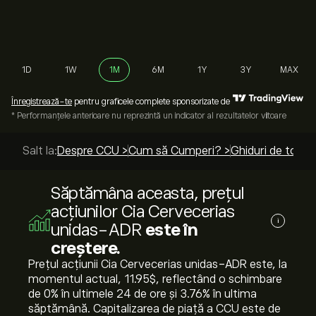
1D
1W
1M
6M
1Y
3Y
MAX
Înregistrează-te
pentru graficele complete sponsorizate de
* Performanțele anterioare nu reprezintă un indicator al rezultatelor viitoare
Salt la:
Despre CCU >
Cum să Cumperi? >
Ghiduri de top >
Săptămâna aceasta, prețul
acțiunilor Cia Cervecerias
i
unidas-ADR
este în
creștere.
Prețul acțiunii Cia Cervecerias unidas-ADR este, la
momentul actual, 11.95‎$‎, reflectând o schimbare
de ‎0‎% în ultimele 24 de ore și ‎3.76‎% în ultima
săptămână. Capitalizarea de piață a CCU este de