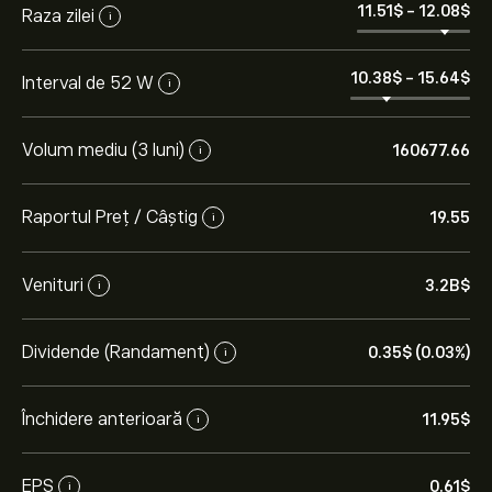
11.51‎$‎
-
12.08‎$‎
Raza zilei
i
10.38‎$‎
-
15.64‎$‎
Interval de 52 W
i
Volum mediu (3 luni)
160677.66
i
Raportul Preț / Câștig
19.55
i
Venituri
3.2B‎$‎
i
Dividende (Randament)
0.35‎$‎ (0.03%)
i
Închidere anterioară
11.95‎$‎
i
EPS
0.61‎$‎
i