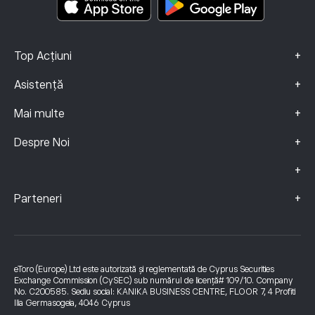
+
Top Acțiuni
+
Asistență
+
Mai multe
+
Despre Noi
+
+
Parteneri
eToro (Europe) Ltd este autorizată și reglementată de Cyprus Securities
Exchange Commission (CySEC) sub numărul de licență# 109/10. Company
No. C200585. Sediu social: KANIKA BUSINESS CENTRE, FLOOR 7, 4 Profiti
Ilia Germasogeia, 4046 Cyprus