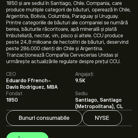
1850 și are sediul în Santiago, Chile. Compania, care
produce multiple categorii de băuturi, operează în Chile,
Argentina, Bolivia, Columbia, Paraguay și Uruguay.
Printre categoriile de băuturi ale companiei se numără
berea, băuturile răcoritoare, apă minerală și plată
îmbuteliată, nectar, vin, pisco și altele. CCU produce
peste 24,8 milioane de hectolitri de băuturi, deservind
peste 286.000 clienți din Chile și Argentina.
Tranzacționează Compañía Cervecerías Unidas și
urmărește actualizările regulate despre prețul CCU.
Prețul actual al acțiunilor CCU este 11.95‎$‎.
CEO
Angajați
Eduardo Ffrench-
9.5K
Davis Rodriguez, MBA
Prețul țintă mediu pentru acțiunile Cia Cervecerias
Fondat
Sediu
unidas-ADR este 11.95‎$‎.
Creează-ți un cont
pe eToro
1850
Santiago, Santiago
pentru previziunile analiștilor și ținte de preț.
(Metropolitana), CL
Bunuri consumabile
NYSE
Analiștii oferă previziuni pentru acțiunile Cia Cervecerias
unidas-ADR bazate pe tendințele pieței, rapoarte
financiare și creșterea estimată. Verifică cele mai