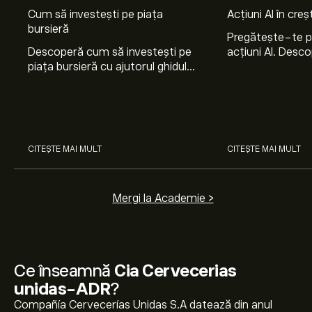
Cum să investești pe piața
Acțiuni AI în cre
bursieră
Pregătește-te 
Descoperă cum să investești pe
acțiuni AI. Desco
piața bursieră cu ajutorul ghidului
Nvidia, Broadco
nostru pentru începători. Înțelege
Arista Networks
cum funcționează piețele și
prin analiza exper
învață cum să faci prima
investiție.
CITEȘTE MAI MULT
CITEȘTE MAI MULT
Mergi la Academie >
Ce înseamnă
Cia Cervecerias
unidas-ADR
?
Compañía Cervecerías Unidas S.A datează din anul