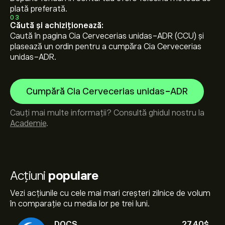
plată preferată.
03
Căută și achiziționează:
Caută în pagina Cia Cervecerias unidas-ADR (CCU) și
plasează un ordin pentru a cumpăra Cia Cervecerias
unidas-ADR.
Cumpără Cia Cervecerias unidas-ADR
Cauți mai multe informații? Consultă ghidul nostru la
Academie
.
Acțiuni
populare
Vezi acțiunile cu cele mai mari creșteri zilnice de volum
în comparație cu media lor pe trei luni.
DOCS
27.40‎$‎