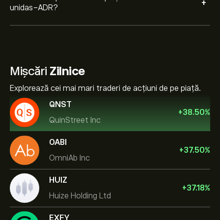
+
unidas-ADR?
Mișcări
Zilnice
Explorează cei mai mari traderi de acțiuni de pe piață.
QNST
+
38.50
%
QuinStreet Inc
OABI
+
37.50
%
OmniAb Inc
HUIZ
+
37.18
%
Huize Holding Ltd
EXFY