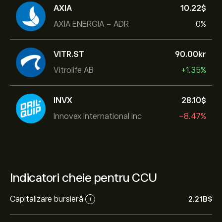
AXIA
10.22‎$‎
AXIA ENERGIA - ADR
0%
VITR.ST
90.00‎kr‎
Vitrolife AB
+1.35%
INVX
28.10‎$‎
Innovex International Inc
-8.47%
Indicatori cheie pentru CCU
Capitalizare bursieră
2.21B‎$‎
i