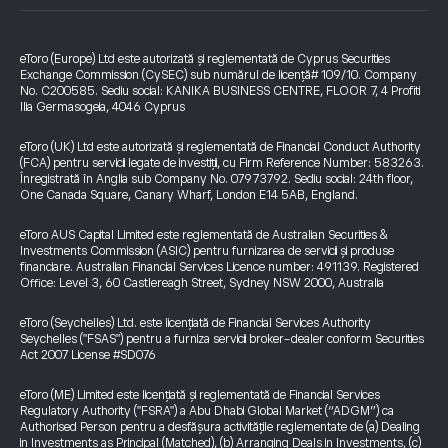
eToro (Europe) Ltd este autorizată și reglementată de Cyprus Securities
Exchange Commission (CySEC) sub numărul de licență# 109/10. Company
No. C200585. Sediu social: KANIKA BUSINESS CENTRE, FLOOR 7, 4 Profiti
Ilia Germasogeia, 4046 Cyprus
eToro (UK) Ltd este autorizată și reglementată de Financial Conduct Authority
(FCA) pentru servicii legate de investiții, cu Firm Reference Number: 583263.
Înregistrată în Anglia sub Company No. 07973792. Sediu social: 24th floor,
One Canada Square, Canary Wharf, London E14 5AB, England.
eToro AUS Capital Limited este reglementată de Australian Securities &
Investments Commission (ASIC) pentru furnizarea de servicii și produse
financiare. Australian Financial Services Licence number: 491139. Registered
Office: Level 3, 60 Castlereagh Street, Sydney NSW 2000, Australia
eToro (Seychelles) Ltd. este licențiată de Financial Services Authority
Seychelles ("FSAS") pentru a furniza servicii broker-dealer conform Securities
Act 2007 License #SD076
eToro (ME) Limited este licențiată și reglementată de Financial Services
Regulatory Authority ("FSRA") a Abu Dhabi Global Market (“ADGM”) ca
Authorised Person pentru a desfășura activitățile reglementate de (a) Dealing
in Investments as Principal (Matched), (b) Arranging Deals in Investments, (c)