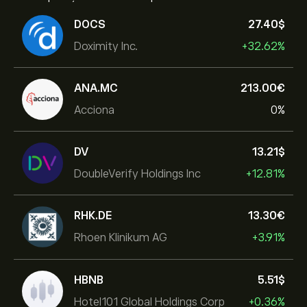
DOCS
27.40‎$‎
Doximity Inc.
+32.62%
ANA.MC
213.00‎€‎
Acciona
0%
DV
13.21‎$‎
DoubleVerify Holdings Inc
+12.81%
RHK.DE
13.30‎€‎
Rhoen Klinikum AG
+3.91%
HBNB
5.51‎$‎
Hotel101 Global Holdings Corp
+0.36%