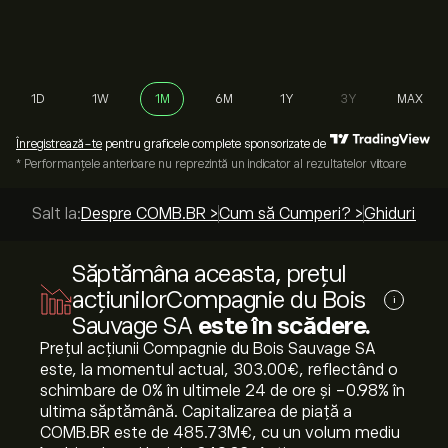
1D
1W
1M
6M
1Y
3Y
MAX
Înregistrează-te
pentru graficele complete sponsorizate de
* Performanțele anterioare nu reprezintă un indicator al rezultatelor viitoare
Salt la:
Despre COMB.BR >
Cum să Cumperi? >
Ghiduri de 
Săptămâna aceasta, prețul
acțiunilorCompagnie du Bois
i
Sauvage SA
este în scădere.
Prețul acțiunii Compagnie du Bois Sauvage SA
este, la momentul actual, 303.00‎€‎, reflectând o
schimbare de ‎0‎% în ultimele 24 de ore și ‎-0.98‎% în
ultima săptămână. Capitalizarea de piață a
COMB.BR este de 485.73M‎€‎, cu un volum mediu