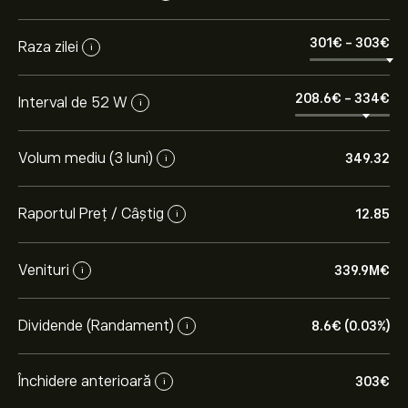
301‎€‎
-
303‎€‎
Raza zilei
i
208.6‎€‎
-
334‎€‎
Interval de 52 W
i
Volum mediu (3 luni)
349.32
i
Raportul Preț / Câștig
12.85
i
Venituri
339.9M‎€‎
i
Dividende (Randament)
8.6‎€‎ (0.03%)
i
Închidere anterioară
303‎€‎
i