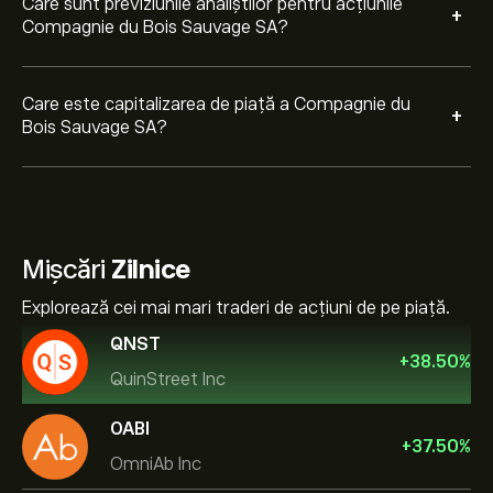
Care sunt previziunile analiștilor pentru acțiunile
+
Compagnie du Bois Sauvage SA?
Care este capitalizarea de piață a Compagnie du
+
Bois Sauvage SA?
Mișcări
Zilnice
Explorează cei mai mari traderi de acțiuni de pe piață.
QNST
+
38.50
%
QuinStreet Inc
OABI
+
37.50
%
OmniAb Inc