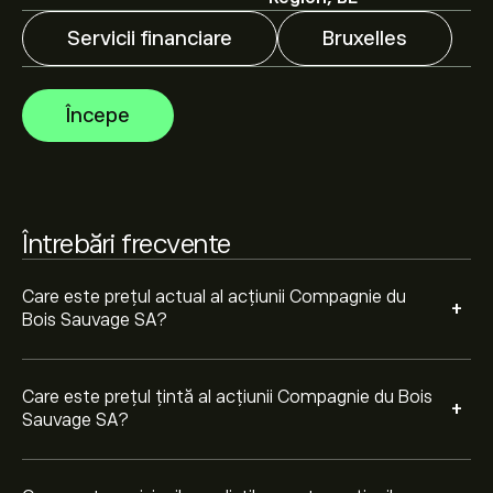
Servicii financiare
Bruxelles
Analiștii oferă previziuni pentru acțiunile Compagnie du
Bois Sauvage SA bazate pe tendințele pieței, rapoarte
financiare și creșterea estimată. Verifică cele mai
Începe
recente previziuni pentru mișcările viitoare de preț.
Capitalizarea de piață a Compagnie du Bois Sauvage SA
este de 485.73M‎€‎
Întrebări frecvente
Care este prețul actual al acțiunii Compagnie du
+
Bois Sauvage SA?
Care este prețul țintă al acțiunii Compagnie du Bois
+
Sauvage SA?