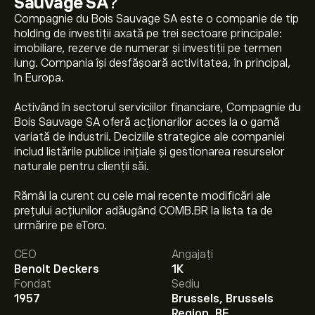
Sauvage SA
?
Compagnie du Bois Sauvage SA este o companie de tip
holding de investiții axată pe trei sectoare principale:
imobiliare, rezerve de numerar și investiții pe termen
lung. Compania își desfășoară activitatea, în principal,
în Europa.
Activând în sectorul serviciilor financiare, Compagnie du
Bois Sauvage SA oferă acționarilor acces la o gamă
variată de industrii. Deciziile strategice ale companiei
includ listările publice inițiale și gestionarea resurselor
naturale pentru clienții săi.
Rămâi la curent cu cele mai recente modificări ale
prețului acțiunilor adăugând COMB.BR la lista ta de
Prețul actual al acțiunilor COMB.BR este 303.00‎€‎.
urmărire pe eToro.
CEO
Angajați
Benoit Deckers
1K
Prețul țintă mediu pentru acțiunile Compagnie du Bois
Fondat
Sediu
Sauvage SA este 303.00‎€‎.
Creează-ți un cont
pe
1957
Brussels, Brussels
eToro pentru previziunile analiștilor și ținte de preț.
Region, BE