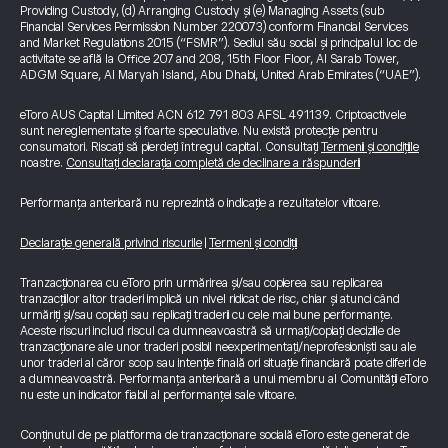
Providing Custody, (d) Arranging Custody și (e) Managing Assets (sub
Financial Services Permission Number 220073) conform Financial Services
and Market Regulations 2015 (“FSMR”). Sediul său social și principalul loc de
activitate se află la Office 207 and 208, 15th Floor Floor, Al Sarab Tower,
ADGM Square, Al Maryah Island, Abu Dhabi, United Arab Emirates (“UAE”).
eToro AUS Capital Limited ACN 612 791 803 AFSL 491139. Criptoactivele
sunt nereglementate și foarte speculative. Nu există protecție pentru
consumatori. Riscați să pierdeți întregul capital. Consultați
Termenii și condițiile
noastre.
Consultați declarația completă de declinare a răspunderii
Performanța anterioară nu reprezintă o indicație a rezultatelor viitoare.
Declarație generală privind riscurile
|
Termeni și condiții
Tranzacționarea cu eToro prin urmărirea și/sau copierea sau replicarea
tranzacțiilor altor traderi implică un nivel ridicat de risc, chiar și atunci când
urmăriți și/sau copiați sau replicați traderii cu cele mai bune performanțe.
Aceste riscuri includ riscul ca dumneavoastră să urmați/copiați deciziile de
tranzacționare ale unor traderi posibil neexperimentați/neprofesioniști sau ale
unor traderi al căror scop sau intenție finală ori situație financiară poate diferi de
a dumneavoastră. Performanța anterioară a unui membru al Comunității eToro
nu este un indicator fiabil al performanței sale viitoare.
Conținutul de pe platforma de tranzacționare socială eToro este generat de