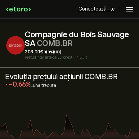
Conectează-te
Compagnie du Bois Sauvage
SA
COMB.BR
303.00‎€‎
0
(0%)
(1D)
Prețuri întârziate de
Euronext
•
în EUR
Evoluția prețului acțiunii COMB.BR
‎-0.66‎
Luna trecuta