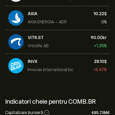
AXIA
10.22‎$‎
AXIA ENERGIA - ADR
0%
VITR.ST
90.00‎kr‎
Vitrolife AB
+1.35%
INVX
28.10‎$‎
Innovex International Inc
-8.47%
Indicatori cheie pentru COMB.BR
Capitalizare bursieră
485.73M‎€‎
i