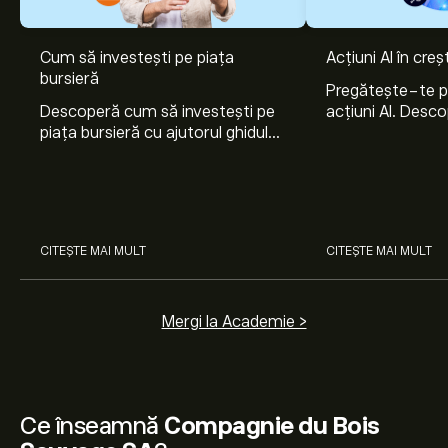
Cum să investești pe piața
Acțiuni AI în cre
bursieră
Pregătește-te 
Descoperă cum să investești pe
acțiuni AI. Desco
piața bursieră cu ajutorul ghidului
Nvidia, Broadco
nostru pentru începători. Înțelege
Arista Networks
cum funcționează piețele și
prin analiza exper
învață cum să faci prima
investiție.
CITEȘTE MAI MULT
CITEȘTE MAI MULT
Mergi la Academie >
Ce înseamnă
Compagnie du Bois