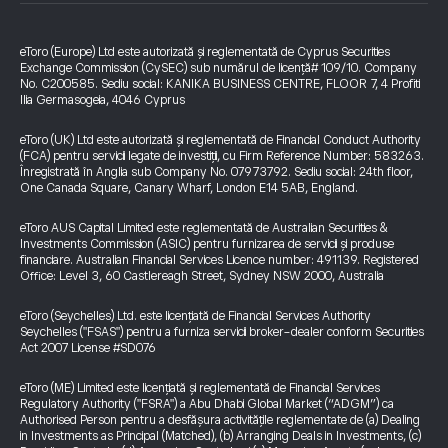
eToro (Europe) Ltd este autorizată și reglementată de Cyprus Securities
Exchange Commission (CySEC) sub numărul de licență# 109/10. Company
No. C200585. Sediu social: KANIKA BUSINESS CENTRE, FLOOR 7, 4 Profiti
Ilia Germasogeia, 4046 Cyprus
eToro (UK) Ltd este autorizată și reglementată de Financial Conduct Authority
(FCA) pentru servicii legate de investiții, cu Firm Reference Number: 583263.
Înregistrată în Anglia sub Company No. 07973792. Sediu social: 24th floor,
One Canada Square, Canary Wharf, London E14 5AB, England.
eToro AUS Capital Limited este reglementată de Australian Securities &
Investments Commission (ASIC) pentru furnizarea de servicii și produse
financiare. Australian Financial Services Licence number: 491139. Registered
Office: Level 3, 60 Castlereagh Street, Sydney NSW 2000, Australia
eToro (Seychelles) Ltd. este licențiată de Financial Services Authority
Seychelles ("FSAS") pentru a furniza servicii broker-dealer conform Securities
Act 2007 License #SD076
eToro (ME) Limited este licențiată și reglementată de Financial Services
Regulatory Authority ("FSRA") a Abu Dhabi Global Market (“ADGM”) ca
Authorised Person pentru a desfășura activitățile reglementate de (a) Dealing
in Investments as Principal (Matched), (b) Arranging Deals in Investments, (c)