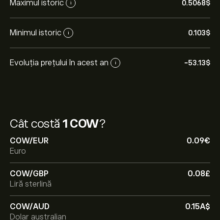
Maximul istoric
0.5068‎$‎
i
Minimul istoric
0.103‎$‎
i
Evoluția prețului în acest an
-53.13‎$‎
i
Cât costă
1 COW
?
COW/EUR
0.09‎€‎
Euro
COW/GBP
0.08‎£‎
Liră sterlină
COW/AUD
0.15‎A$‎
Dolar australian