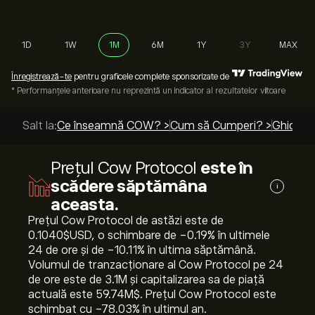
1D
1W
1M
6M
1Y
3Y
MAX
Înregistrează-te
pentru graficele complete sponsorizate de
* Performanțele anterioare nu reprezintă un indicator al rezultatelor viitoare
Salt la:
Ce înseamnă COW? >
Cum să Cumperi? >
Ghiduri 
Prețul Cow Protocol
este în
scădere săptămâna
i
aceasta.
Prețul Cow Protocol de astăzi este de
0.1040‎$‎USD, o schimbare de ‎-0.19‎% în ultimele
24 de ore și de ‎-10.11‎% în ultima săptămână.
Volumul de tranzacționare al Cow Protocol pe 24
de ore este de 3.1M și capitalizarea sa de piață
actuală este 59.74M‎$‎. Prețul Cow Protocol este
schimbat cu ‎-78.03‎% în ultimul an.