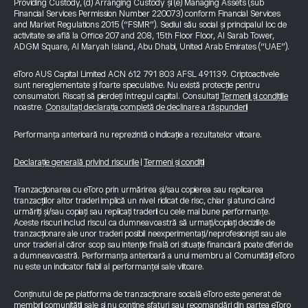
Providing Custody, (d) Arranging Custody și (e) Managing Assets (sub
Financial Services Permission Number 220073) conform Financial Services
and Market Regulations 2015 (“FSMR”). Sediul său social și principalul loc de
activitate se află la Office 207 and 208, 15th Floor Floor, Al Sarab Tower,
ADGM Square, Al Maryah Island, Abu Dhabi, United Arab Emirates (“UAE”).
eToro AUS Capital Limited ACN 612 791 803 AFSL 491139. Criptoactivele
sunt nereglementate și foarte speculative. Nu există protecție pentru
consumatori. Riscați să pierdeți întregul capital. Consultați
Termenii și condițiile
noastre.
Consultați declarația completă de declinare a răspunderii
Performanța anterioară nu reprezintă o indicație a rezultatelor viitoare.
Declarație generală privind riscurile
|
Termeni și condiții
Tranzacționarea cu eToro prin urmărirea și/sau copierea sau replicarea
tranzacțiilor altor traderi implică un nivel ridicat de risc, chiar și atunci când
urmăriți și/sau copiați sau replicați traderii cu cele mai bune performanțe.
Aceste riscuri includ riscul ca dumneavoastră să urmați/copiați deciziile de
tranzacționare ale unor traderi posibil neexperimentați/neprofesioniști sau ale
unor traderi al căror scop sau intenție finală ori situație financiară poate diferi de
a dumneavoastră. Performanța anterioară a unui membru al Comunității eToro
nu este un indicator fiabil al performanței sale viitoare.
Conținutul de pe platforma de tranzacționare socială eToro este generat de
membrii comunității sale și nu conține sfaturi sau recomandări din partea eToro