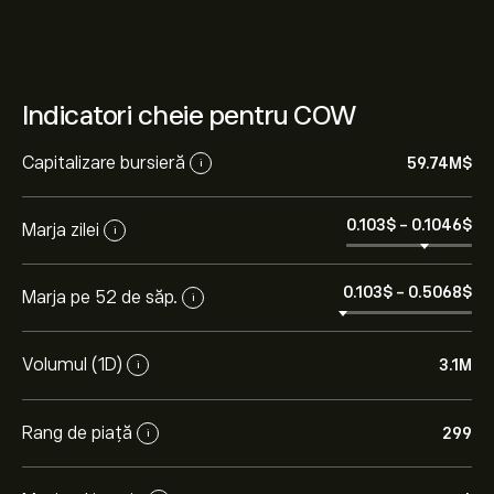
Indicatori cheie pentru COW
Capitalizare bursieră
59.74M‎$‎
i
0.103‎$‎
-
0.1046‎$‎
Marja zilei
i
0.103‎$‎
-
0.5068‎$‎
Marja pe 52 de săp.
i
Volumul (1D)
3.1M
i
Rang de piață
299
i