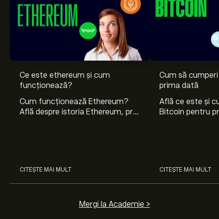
Ce este ethereum și cum
Cum să cumperi 
funcționează?
prima dată
Cum funcționează Ethereum?
Află ce este și 
Află despre istoria Ethereum, prin
Bitcoin pentru p
ce se remarcă și cum se
cum să-ți păstrez
diferențiază de Bitcoin și de alte
siguranță și unde
criptomonede.
informații despre
CITEȘTE MAI MULT
CITEȘTE MAI MULT
Mergi la Academie >