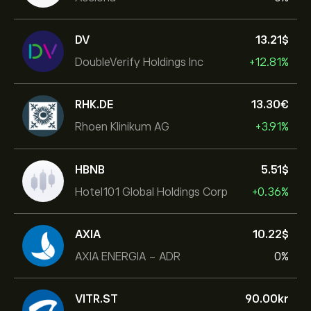
DV
13.21‎$‎
DoubleVerify Holdings Inc
+12.81%
RHK.DE
13.30‎€‎
Rhoen Klinikum AG
+3.91%
HBNB
5.51‎$‎
Hotel101 Global Holdings Corp
+0.36%
AXIA
10.22‎$‎
AXIA ENERGIA - ADR
0%
VITR.ST
90.00‎kr‎