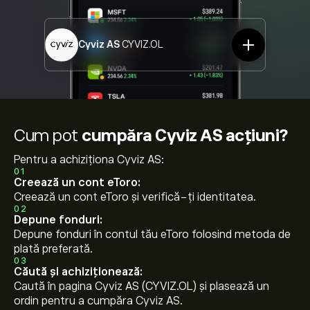
Cyviz AS
CYVIZ.OL
Cum pot
cumpăra Cyviz AS acțiuni?
Pentru a achiziționa Cyviz AS:
01
Creează un cont eToro:
Creează un cont eToro și verifică-ți identitatea.
02
Depune fonduri:
Depune fonduri în contul tău eToro folosind metoda de
plată preferată.
03
Căută și achiziționează:
Caută în pagina Cyviz AS (CYVIZ.OL) și plasează un
ordin pentru a cumpăra Cyviz AS.