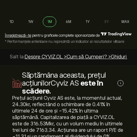
1D
1W
1M
6M
1Y
3Y
MAX
Înregistrează-te
pentru graficele complete sponsorizate de
* Performanțele anterioare nu reprezintă un indicator al rezultatelor viitoare
Salt la:
Despre CYVIZ.OL >
Cum să Cumperi? >
Ghiduri de 
Săptămâna aceasta, prețul
acțiunilorCyviz AS
este în
i
scădere.
Prețul acțiunii Cyviz AS este, la momentul actual,
24.30‎kr‎, reflectând o schimbare de ‎0.41‎% în
ultimele 24 de ore și ‎-15.42‎% în ultima
săptămână. Capitalizarea de piață a CYVIZ.OL
este de 316.53M‎kr‎, cu un volum mediu în ultimele
trei luni de 7163.34. Acțiunea are un raport P/E de
-11.31 și un randament al dividendului de 0%.