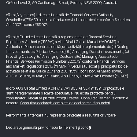
Office: Level 3, 60 Castlereagh Street, Sydney NSW 2000, Australia
eToro (Seychelles) Ltd. este licențiată de Financial Services Authority
Seychelles ("FSAS") pentru a furniza servicii broker-dealer conform Securities
Act 2007 License #SD076
eToro (ME) Limited este licențiată și reglementată de Financial Services
Regulatory Authority ("FSRA") a Abu Dhabi Global Market (“ADGM”) ca
Authorised Person pentru a desfășura activitățile reglementate de (a) Dealing
in Investments as Principal (Matched), (b) Arranging Deals in Investments, (c)
Providing Custody, (d) Arranging Custody și (e) Managing Assets (sub
Financial Services Permission Number 220073) conform Financial Services
and Market Regulations 2015 (“FSMR”). Sediul său social și principalul loc de
activitate se află la Office 207 and 208, 15th Floor Floor, Al Sarab Tower,
ADGM Square, Al Maryah Island, Abu Dhabi, United Arab Emirates (“UAE”).
eToro AUS Capital Limited ACN 612 791 803 AFSL 491139. Criptoactivele
sunt nereglementate și foarte speculative. Nu există protecție pentru
consumatori. Riscați să pierdeți întregul capital. Consultați
Termenii și condițiile
noastre.
Consultați declarația completă de declinare a răspunderii
Performanța anterioară nu reprezintă o indicație a rezultatelor viitoare.
Declarație generală privind riscurile
|
Termeni și condiții