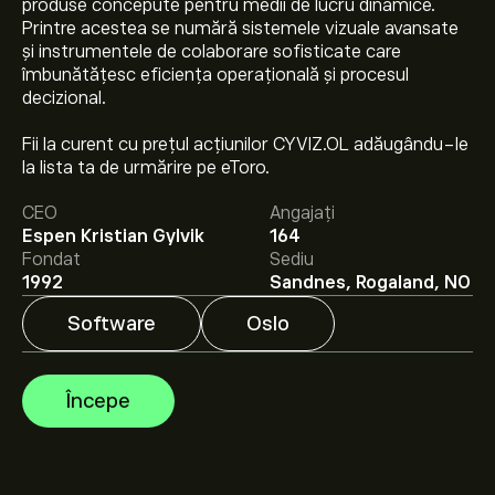
produse concepute pentru medii de lucru dinamice.
Printre acestea se numără sistemele vizuale avansate
și instrumentele de colaborare sofisticate care
îmbunătățesc eficiența operațională și procesul
decizional.
Prețul actual al acțiunilor CYVIZ.OL este 24.30‎kr‎.
Fii la curent cu prețul acțiunilor CYVIZ.OL adăugându-le
la lista ta de urmărire pe eToro.
Prețul țintă mediu pentru acțiunile Cyviz AS este
CEO
Angajați
24.30‎kr‎.
Creează-ți un cont
pe eToro pentru
Espen Kristian Gylvik
164
previziunile analiștilor și ținte de preț.
Fondat
Sediu
1992
Sandnes, Rogaland, NO
Analiștii oferă previziuni pentru acțiunile Cyviz AS
bazate pe tendințele pieței, rapoarte financiare și
Software
Oslo
creșterea estimată. Verifică cele mai recente previziuni
pentru mișcările viitoare de preț.
Capitalizarea de piață a Cyviz AS este de 316.53M‎kr‎
Începe