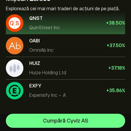
Explorează cei mai mari traderi de acțiuni de pe piață.
QNST
+
38.50
%
QuinStreet Inc
OABI
+
37.50
%
OmniAb Inc
HUIZ
+
37.18
%
Huize Holding Ltd
EXFY
+
35.86
%
Expensify Inc - A
NVIDIA Corporation
Cumpără Cyviz AS
Amazon.com Inc
Centrul de asistență