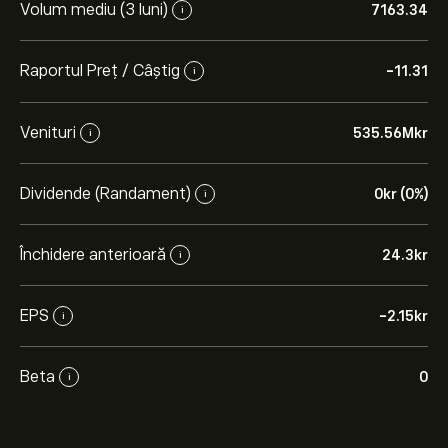
Volum mediu (3 luni)
7163.34
i
Raportul Preț / Câștig
-11.31
i
Venituri
535.56M‎kr‎
i
Dividende (Randament)
0‎kr‎ (0%)
i
Închidere anterioară
24.3‎kr‎
i
EPS
-2.15‎kr‎
i
Beta
0
i