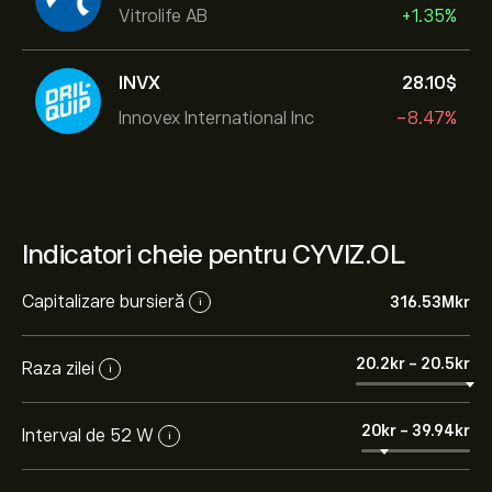
Vitrolife AB
+1.35%
INVX
28.10‎$‎
Innovex International Inc
-8.47%
Indicatori cheie pentru CYVIZ.OL
Capitalizare bursieră
316.53M‎kr‎
i
20.2‎kr‎
-
20.5‎kr‎
Raza zilei
i
20‎kr‎
-
39.94‎kr‎
Interval de 52 W
i