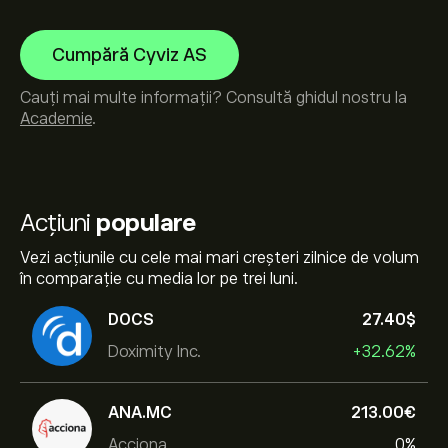
Cumpără Cyviz AS
Cauți mai multe informații? Consultă ghidul nostru la
Academie
.
Acțiuni
populare
Vezi acțiunile cu cele mai mari creșteri zilnice de volum
în comparație cu media lor pe trei luni.
DOCS
27.40‎$‎
Doximity Inc.
+32.62%
ANA.MC
213.00‎€‎
Acciona
0%