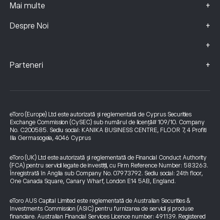
+
Mai multe
+
Despre Noi
+
+
Parteneri
eToro (Europe) Ltd este autorizată și reglementată de Cyprus Securities
Exchange Commission (CySEC) sub numărul de licență# 109/10. Company
No. C200585. Sediu social: KANIKA BUSINESS CENTRE, FLOOR 7, 4 Profiti
Ilia Germasogeia, 4046 Cyprus
eToro (UK) Ltd este autorizată și reglementată de Financial Conduct Authority
(FCA) pentru servicii legate de investiții, cu Firm Reference Number: 583263.
Înregistrată în Anglia sub Company No. 07973792. Sediu social: 24th floor,
One Canada Square, Canary Wharf, London E14 5AB, England.
eToro AUS Capital Limited este reglementată de Australian Securities &
Investments Commission (ASIC) pentru furnizarea de servicii și produse
financiare. Australian Financial Services Licence number: 491139. Registered