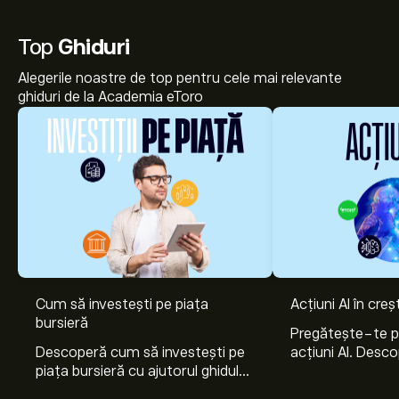
Top
Ghiduri
Alegerile noastre de top pentru cele mai relevante
ghiduri de la Academia eToro
Cum să investești pe piața
Acțiuni AI în cre
bursieră
Pregătește-te 
Descoperă cum să investești pe
acțiuni AI. Desco
piața bursieră cu ajutorul ghidului
Nvidia, Broadco
nostru pentru începători. Înțelege
Arista Networks