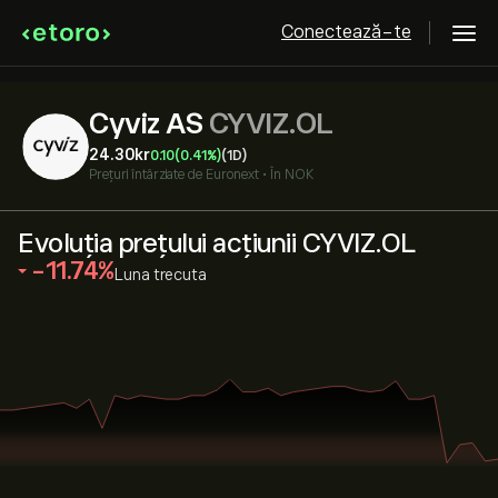
Conectează-te
Cyviz AS
CYVIZ.OL
24.30‎kr‎
0.10
(0.41%)
(1D)
Prețuri întârziate de
Euronext
•
În NOK
Evoluția prețului acțiunii CYVIZ.OL
‎-11.74‎
Luna trecuta