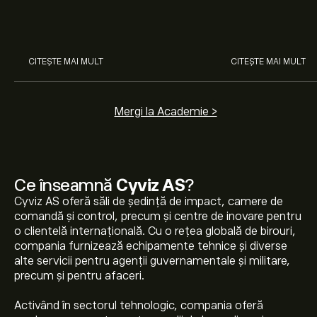
cum funcționează piețele și
prin analiza exper
învață cum să faci prima
investiție.
CITEȘTE MAI MULT
CITEȘTE MAI MULT
Mergi la Academie >
Ce înseamnă
Cyviz AS
?
Cyviz AS oferă săli de ședință de impact, camere de
comandă și control, precum și centre de inovare pentru
o clientelă internațională. Cu o rețea globală de birouri,
compania furnizează echipamente tehnice și diverse
alte servicii pentru agenții guvernamentale și militare,
precum și pentru afaceri.
Activând în sectorul tehnologic, compania oferă