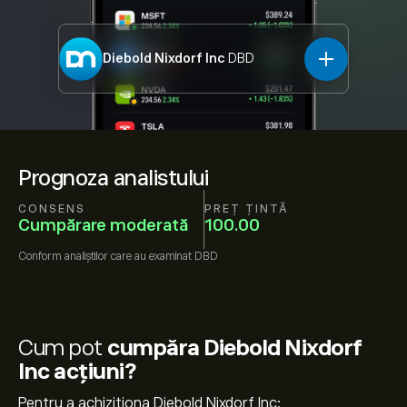
Diebold Nixdorf Inc
DBD
Prognoza analistului
CONSENS
PREȚ ȚINTĂ
Cumpărare moderată
100.00
Conform
analiștilor care au examinat
DBD
Cum pot
cumpăra Diebold Nixdorf
Inc acțiuni?
Pentru a achiziționa Diebold Nixdorf Inc: