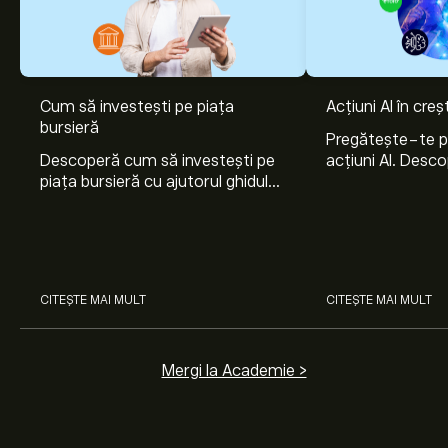
Cum să investești pe piața
Acțiuni AI în cre
bursieră
Pregătește-te 
Descoperă cum să investești pe
acțiuni AI. Desco
piața bursieră cu ajutorul ghidului
Nvidia, Broadco
nostru pentru începători. Înțelege
Arista Networks
cum funcționează piețele și
prin analiza exper
învață cum să faci prima
investiție.
CITEȘTE MAI MULT
CITEȘTE MAI MULT
Mergi la Academie >