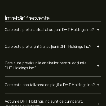
Pe baza recomandărilor a 2 analiști pentru DHT în
ultimele 3 luni, consensul general este Cumpărare
moderată.
Întrebări frecvente
+
Care este prețul actual al acțiunii DHT Holdings Inc?
+
Care este prețul țintă al acțiunii DHT Holdings Inc?
Care sunt previziunile analiștilor pentru acțiunile
+
DHT Holdings Inc?
+
Care este capitalizarea de piață a DHT Holdings Inc?
Acțiunile DHT Holdings Inc sunt de cumpărat,
+