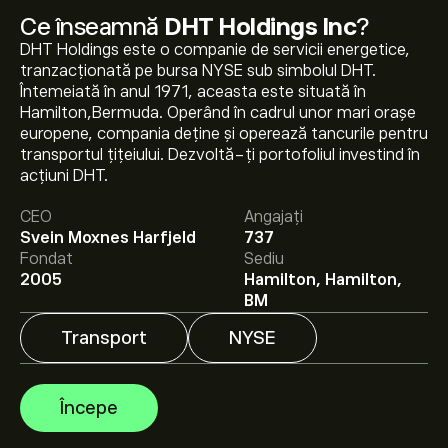
Ce înseamnă
DHT Holdings Inc
?
DHT Holdings este o companie de servicii energetice,
tranzacționată pe bursa NYSE sub simbolul DHT.
Întemeiată în anul 1971, aceasta este situată în
Hamilton,Bermuda. Operând în cadrul unor mari orașe
europene, compania deține și operează tancurile pentru
Prețul actual al acțiunilor DHT este 17.88‎$‎.
transportul țițeiului. Dezvoltă-ți portofoliul investind în
acțiuni DHT.
CEO
Angajați
Prețul țintă mediu pentru acțiunile DHT Holdings Inc
Svein Moxnes Harfjeld
737
este 17.88‎$‎.
Creează-ți un cont
pe eToro pentru
Fondat
Sediu
previziunile analiștilor și ținte de preț.
2005
Hamilton, Hamilton,
BM
Analiștii oferă previziuni pentru acțiunile DHT Holdings
Inc bazate pe tendințele pieței, rapoarte financiare și
Transport
NYSE
creșterea estimată. Verifică cele mai recente previziuni
pentru mișcările viitoare de preț.
Capitalizarea de piață a DHT Holdings Inc este de
2.88B‎$‎
Începe