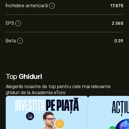
Închidere anterioară
17.87‎$‎
i
EPS
2.06‎$‎
i
Beta
0.39
i
Top
Ghiduri
Alegerile noastre de top pentru cele mai relevante
ghiduri de la Academia eToro