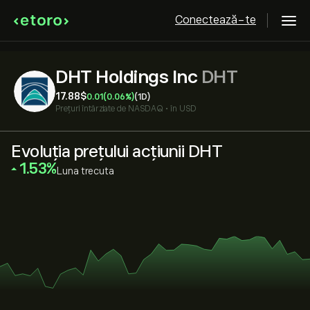
Conectează-te
DHT Holdings Inc
DHT
17.88‎$‎
0.01
(0.06%)
(1D)
Prețuri întârziate de
NASDAQ
•
în USD
Evoluția prețului acțiunii DHT
‎1.53‎
Luna trecuta