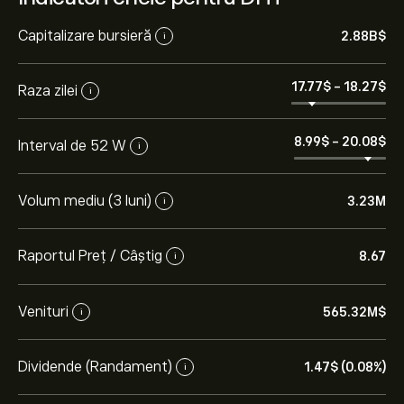
Capitalizare bursieră
2.88B‎$‎
i
17.77‎$‎
-
18.27‎$‎
Raza zilei
i
8.99‎$‎
-
20.08‎$‎
Interval de 52 W
i
Volum mediu (3 luni)
3.23M
i
Raportul Preț / Câștig
8.67
i
Venituri
565.32M‎$‎
i
Dividende (Randament)
1.47‎$‎ (0.08%)
i