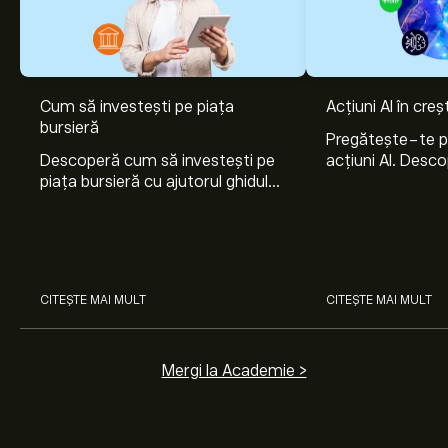
Cum să investești pe piața
Acțiuni AI în cre
bursieră
Pregătește-te 
Descoperă cum să investești pe
acțiuni AI. Desco
piața bursieră cu ajutorul ghidului
Nvidia, Broadco
nostru pentru începători. Înțelege
Arista Networks
cum funcționează piețele și
prin analiza exper
învață cum să faci prima
investiție.
CITEȘTE MAI MULT
CITEȘTE MAI MULT
Mergi la Academie >