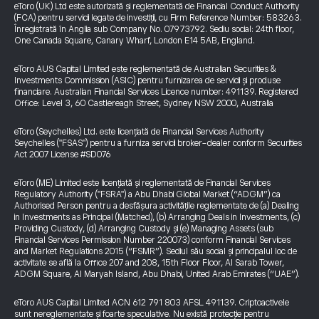
eToro (UK) Ltd este autorizată și reglementată de Financial Conduct Authority
(FCA) pentru servicii legate de investiții, cu Firm Reference Number: 583263.
Înregistrată în Anglia sub Company No. 07973792. Sediu social: 24th floor,
One Canada Square, Canary Wharf, London E14 5AB, England.
eToro AUS Capital Limited este reglementată de Australian Securities &
Investments Commission (ASIC) pentru furnizarea de servicii și produse
financiare. Australian Financial Services Licence number: 491139. Registered
Office: Level 3, 60 Castlereagh Street, Sydney NSW 2000, Australia
eToro (Seychelles) Ltd. este licențiată de Financial Services Authority
Seychelles ("FSAS") pentru a furniza servicii broker-dealer conform Securities
Act 2007 License #SD076
eToro (ME) Limited este licențiată și reglementată de Financial Services
Regulatory Authority ("FSRA") a Abu Dhabi Global Market (“ADGM”) ca
Authorised Person pentru a desfășura activitățile reglementate de (a) Dealing
in Investments as Principal (Matched), (b) Arranging Deals in Investments, (c)
Providing Custody, (d) Arranging Custody și (e) Managing Assets (sub
Financial Services Permission Number 220073) conform Financial Services
and Market Regulations 2015 (“FSMR”). Sediul său social și principalul loc de
activitate se află la Office 207 and 208, 15th Floor Floor, Al Sarab Tower,
ADGM Square, Al Maryah Island, Abu Dhabi, United Arab Emirates (“UAE”).
eToro AUS Capital Limited ACN 612 791 803 AFSL 491139. Criptoactivele
sunt nereglementate și foarte speculative. Nu există protecție pentru