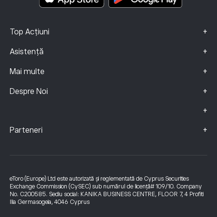
+
Top Acțiuni
+
Asistență
+
Mai multe
+
Despre Noi
+
+
Parteneri
eToro (Europe) Ltd este autorizată și reglementată de Cyprus Securities
Exchange Commission (CySEC) sub numărul de licență# 109/10. Company
No. C200585. Sediu social: KANIKA BUSINESS CENTRE, FLOOR 7, 4 Profiti
Ilia Germasogeia, 4046 Cyprus