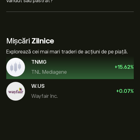
vândut sau păstrat?
Mișcări
Zilnice
Explorează cei mai mari traderi de acțiuni de pe piață.
TNMG
+
15.62
%
TNL Mediagene
W.US
+
0.07
%
Wayfair Inc.