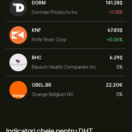
DORM
141.28‎$‎
Dorman Products Inc
-0.18%
KNF
67.83‎$‎
Knife River Corp
+0.06%
BHC
6.29‎$‎
Bausch Health Companies Inc
0%
OBEL.BR
22.20‎€‎
Orange Belgium NV
0%
Indicatori cheie pentru DHT