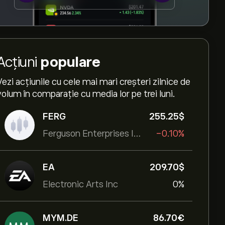
Acțiuni
populare
Vezi acțiunile cu cele mai mari creșteri zilnice de
volum în comparație cu media lor pe trei luni.
FERG
255.25‎$‎
Ferguson Enterprises Inc
-0.10%
EA
209.70‎$‎
Electronic Arts Inc
0%
MYM.DE
86.70‎€‎