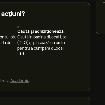
acțiuni?
03
Căută și achiziționează:
ontul tău
Caută în pagina dLocal Ltd.
oda de
(DLO) și plasează un ordin
pentru a cumpăra dLocal
Ltd..
tru la
Academie
.