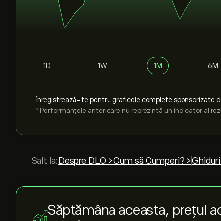
1D
1W
1M
6M
Înregistrează-te
pentru graficele complete sponsorizate 
* Performanțele anterioare nu reprezintă un indicator al rezu
Salt la:
Despre DLO >
Cum să Cumperi? >
Ghiduri
Săptămâna aceasta, prețul ac