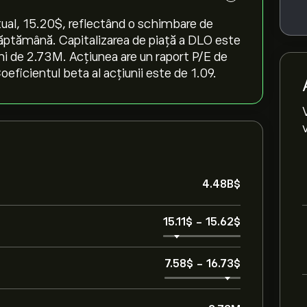
ual, 15.20‎$‎, reflectând o schimbare de
a săptămână. Capitalizarea de piață a DLO este
uni de 2.73M. Acțiunea are un raport P/E de
eficientul beta al acțiunii este de 1.09.
4.48B‎$‎
15.11‎$‎
-
15.62‎$‎
7.58‎$‎
-
16.73‎$‎