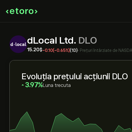
dLocal Ltd.
DLO
15.20‎$‎
-0.10
(-0.65%)
(1D)
•
Prețuri întârziate de
NASD
Evoluția prețului acțiunii DLO
‎3.97‎
Luna trecuta