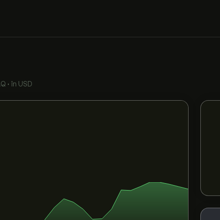
AQ
•
în USD