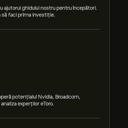
 ajutorul ghidului nostru pentru începători.
să faci prima investiție.
peră potențialul Nvidia, Broadcom,
naliza experților eToro.