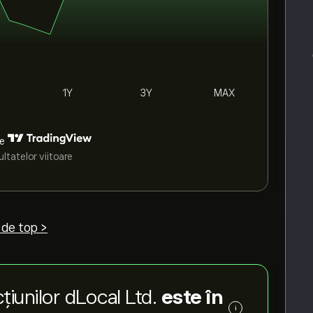
1Y
3Y
MAX
de
ltatelor viitoare
 de top >
țiunilor dLocal Ltd.
este în
i