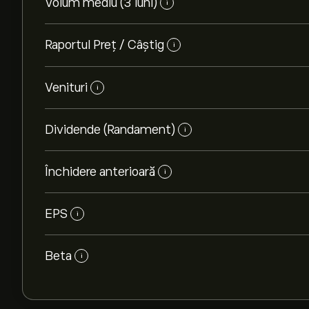
Volum mediu (3 luni)
i
Raportul Preț / Câștig
i
Venituri
i
Dividende (Randament)
i
Închidere anterioară
i
EPS
i
Beta
i