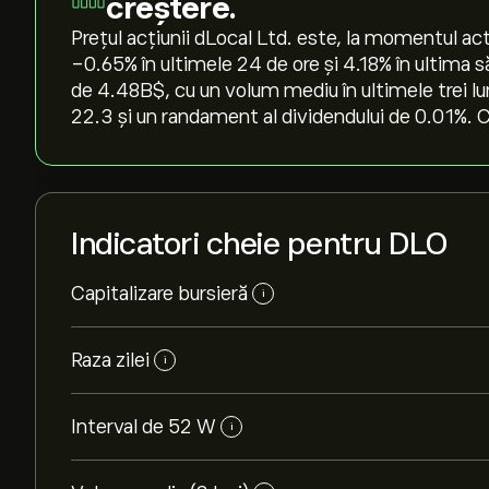
creștere.
Prețul acțiunii dLocal Ltd. este, la momentul act
‎-0.65‎% în ultimele 24 de ore și ‎4.18‎% în ultim
de 4.48B‎$‎, cu un volum mediu în ultimele trei l
22.3 și un randament al dividendului de 0.01%. Co
Indicatori cheie pentru DLO
Capitalizare bursieră
i
Raza zilei
i
Interval de 52 W
i