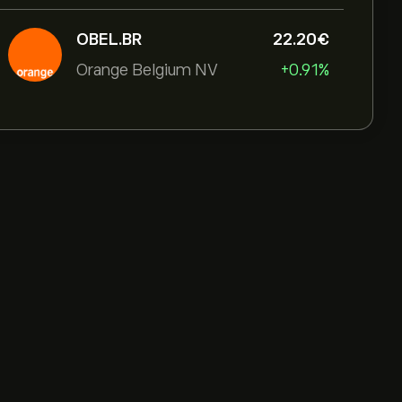
OBEL.BR
22.20‎€‎
Orange Belgium NV
+0.91%