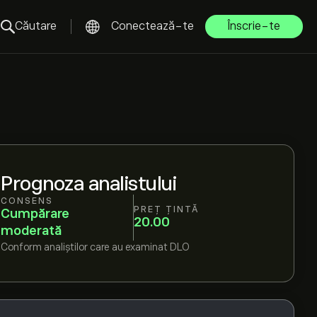
Căutare
Conectează-te
Înscrie-te
Prognoza analistului
CONSENS
PREȚ ȚINTĂ
Cumpărare
20.00
moderată
Conform
analiștilor care au examinat
DLO