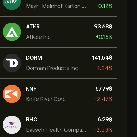
Mayr-Melnhof Karton AG
+0.12%
ATKR
93.68‎$‎
Atkore Inc.
+0.16%
DORM
141.54‎$‎
Dorman Products Inc
-4.24%
KNF
67.79‎$‎
Knife River Corp
-2.47%
BHC
6.29‎$‎
Bausch Health Companies Inc
-2.33%