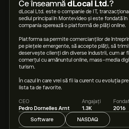
Ce înseamnă
dLocal Ltd.
?
dLocal Ltd. este o companie de IT, tranzacțio
sediul principal în Montevideo și este fondată în
compania operează o platformă de plăți online.
Platforma sa permite comercianților de întrepr
pe piețele emergente, să accepte plăți, să trimi
deservește clienți din diverse industrii, cum ar 
comerțul cu amănuntul online, mass-media digital
turism.
În cazul în care vrei să fii la curent cu evoluția 
lista ta de favorite.
CEO
Angajați
Fonda
Pedro Dornelles Arnt
1.3K
2016
Software
NASDAQ