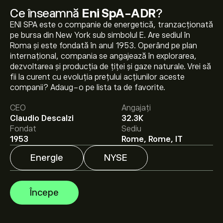
Ce înseamnă
Eni SpA-ADR
?
ENI SPA este o companie de energetică, tranzacționată
pe bursa din New York sub simbolul E. Are sediul în
Roma și este fondată în anul 1953. Operând pe plan
internațional, compania se angajează în explorarea,
Prețul actual al acțiunilor E este 53.61‎$‎.
dezvoltarea și producția de țiței și gaze naturale. Vrei să
fii la curent cu evoluția prețului acțiunilor aceste
companii? Adaug-o pe lista ta de favorite.
Prețul țintă mediu pentru acțiunile Eni SpA-ADR este
CEO
Angajați
53.61‎$‎.
Creează-ți un cont
pe eToro pentru previziunile
Claudio Descalzi
32.3K
analiștilor și ținte de preț.
Fondat
Sediu
1953
Rome, Rome, IT
Analiștii oferă previziuni pentru acțiunile Eni SpA-ADR
bazate pe tendințele pieței, rapoarte financiare și
Energie
NYSE
creșterea estimată. Verifică cele mai recente previziuni
pentru mișcările viitoare de preț.
Capitalizarea de piață a Eni SpA-ADR este de 78.12B‎$‎
Începe