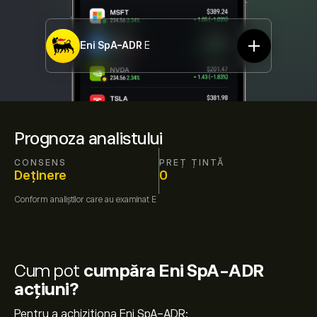
Eni SpA-ADR
E
Prognoza analistului
CONSENS
PREȚ ȚINTĂ
Deținere
0
Conform
analiștilor care au examinat
E
Cum pot
cumpăra Eni SpA-ADR
acțiuni?
Pentru a achiziționa Eni SpA-ADR: