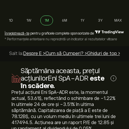
1D
1W
1M
6M
1Y
3Y
MAX
Înregistrează-te
pentru graficele complete sponsorizate de
* Performanțele anterioare nu reprezintă un indicator al rezultatelor viitoare
Salt la:
Despre E >
Cum să Cumperi? >
Ghiduri de top >
Săptămâna aceasta, prețul
acțiunilorEni SpA-ADR
este
i
în scădere.
Prețul acțiunii Eni SpA-ADR este, la momentul
actual, 53.61‎$‎, reflectând o schimbare de ‎-1.22‎%
în ultimele 24 de ore și ‎-3.51‎% în ultima
săptămână. Capitalizarea de piață a E este de
78.12B‎$‎, cu un volum mediu în ultimele trei luni de
417494.5. Acțiunea are un raport P/E de 12.85 și
un randament al dividendului de 0.05%.