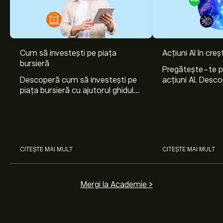
Cum să investești pe piața
Acțiuni AI în cre
bursieră
Pregătește-te 
Descoperă cum să investești pe
acțiuni AI. Desco
piața bursieră cu ajutorul ghidului
Nvidia, Broadco
nostru pentru începători. Înțelege
Arista Networks
cum funcționează piețele și
prin analiza exper
învață cum să faci prima
investiție.
CITEȘTE MAI MULT
CITEȘTE MAI MULT
Mergi la Academie >