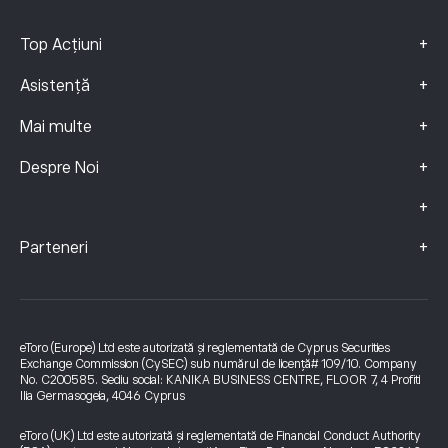
+
Top Acțiuni
+
Asistență
+
Mai multe
+
Despre Noi
+
+
Parteneri
eToro (Europe) Ltd este autorizată și reglementată de Cyprus Securities
Exchange Commission (CySEC) sub numărul de licență# 109/10. Company
No. C200585. Sediu social: KANIKA BUSINESS CENTRE, FLOOR 7, 4 Profiti
Ilia Germasogeia, 4046 Cyprus
eToro (UK) Ltd este autorizată și reglementată de Financial Conduct Authority