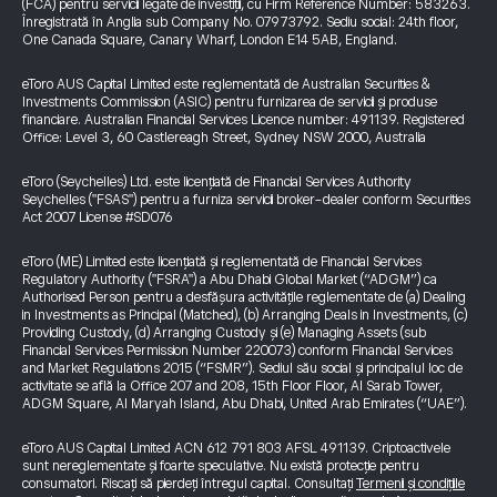
(FCA) pentru servicii legate de investiții, cu Firm Reference Number: 583263.
Înregistrată în Anglia sub Company No. 07973792. Sediu social: 24th floor,
One Canada Square, Canary Wharf, London E14 5AB, England.
eToro AUS Capital Limited este reglementată de Australian Securities &
Investments Commission (ASIC) pentru furnizarea de servicii și produse
financiare. Australian Financial Services Licence number: 491139. Registered
Office: Level 3, 60 Castlereagh Street, Sydney NSW 2000, Australia
eToro (Seychelles) Ltd. este licențiată de Financial Services Authority
Seychelles ("FSAS") pentru a furniza servicii broker-dealer conform Securities
Act 2007 License #SD076
eToro (ME) Limited este licențiată și reglementată de Financial Services
Regulatory Authority ("FSRA") a Abu Dhabi Global Market (“ADGM”) ca
Authorised Person pentru a desfășura activitățile reglementate de (a) Dealing
in Investments as Principal (Matched), (b) Arranging Deals in Investments, (c)
Providing Custody, (d) Arranging Custody și (e) Managing Assets (sub
Financial Services Permission Number 220073) conform Financial Services
and Market Regulations 2015 (“FSMR”). Sediul său social și principalul loc de
activitate se află la Office 207 and 208, 15th Floor Floor, Al Sarab Tower,
ADGM Square, Al Maryah Island, Abu Dhabi, United Arab Emirates (“UAE”).
eToro AUS Capital Limited ACN 612 791 803 AFSL 491139. Criptoactivele
sunt nereglementate și foarte speculative. Nu există protecție pentru
consumatori. Riscați să pierdeți întregul capital. Consultați
Termenii și condițiile