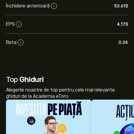
Închidere anterioară
53.61‎$‎
i
EPS
4.17‎$‎
i
Beta
0.34
i
Top
Ghiduri
Alegerile noastre de top pentru cele mai relevante
ghiduri de la Academia eToro