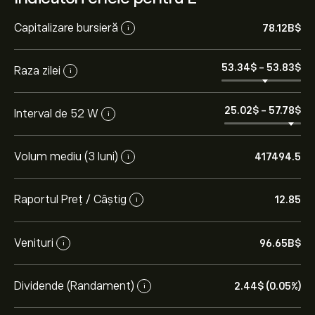
Capitalizare bursieră
78.12B‎$‎
i
53.34‎$‎
-
53.83‎$‎
Raza zilei
i
25.02‎$‎
-
57.78‎$‎
Interval de 52 W
i
Volum mediu (3 luni)
417494.5
i
Raportul Preț / Câștig
12.85
i
Venituri
96.65B‎$‎
i
Dividende (Randament)
2.44‎$‎ (0.05%)
i