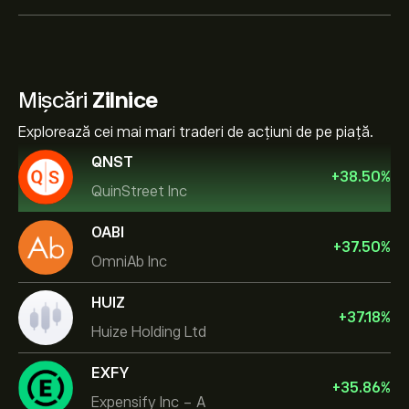
Mișcări
Zilnice
Explorează cei mai mari traderi de acțiuni de pe piață.
QNST
+
38.50
%
QuinStreet Inc
OABI
+
37.50
%
OmniAb Inc
HUIZ
+
37.18
%
Huize Holding Ltd
EXFY
+
35.86
%
Expensify Inc - A