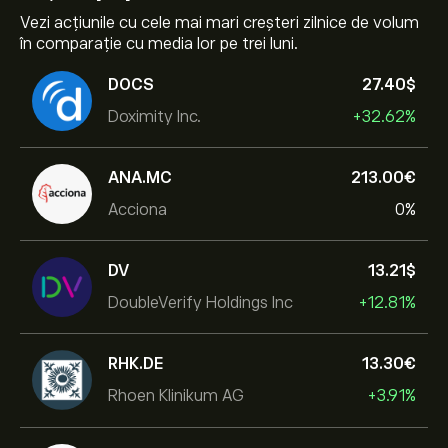
Vezi acțiunile cu cele mai mari creșteri zilnice de volum
în comparație cu media lor pe trei luni.
DOCS
27.40‎$‎
Doximity Inc.
+32.62%
ANA.MC
213.00‎€‎
Acciona
0%
DV
13.21‎$‎
DoubleVerify Holdings Inc
+12.81%
RHK.DE
13.30‎€‎
Rhoen Klinikum AG
+3.91%