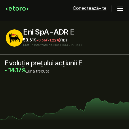
Conectează-te
Eni SpA-ADR
E
53.61‎$‎
-0.66
(-1.22%)
(1D)
Prețuri întârziate de
NASDAQ
•
în USD
Evoluția prețului acțiunii E
‎14.17‎
Luna trecuta