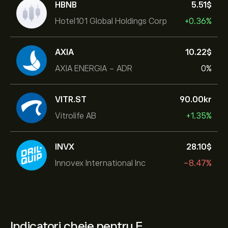
HBNB
5.51‎$‎
Hotel101 Global Holdings Corp
+0.36%
AXIA
10.22‎$‎
AXIA ENERGIA - ADR
0%
VITR.ST
90.00‎kr‎
Vitrolife AB
+1.35%
INVX
28.10‎$‎
Innovex International Inc
-8.47%
Indicatori cheie pentru E