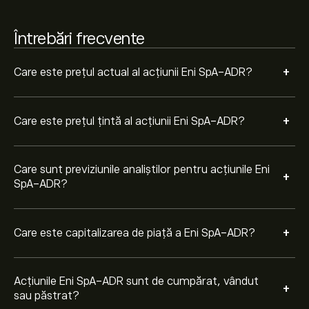
Pe baza recomandărilor a 1 analiști pentru E în ultimele
3 luni, consensul general este Deținere.
Întrebări frecvente
+
Care este prețul actual al acțiunii Eni SpA-ADR?
+
Care este prețul țintă al acțiunii Eni SpA-ADR?
Care sunt previziunile analiștilor pentru acțiunile Eni
+
SpA-ADR?
+
Care este capitalizarea de piață a Eni SpA-ADR?
Acțiunile Eni SpA-ADR sunt de cumpărat, vândut
+
sau păstrat?