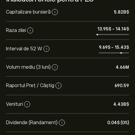
Capitalizare bursieră
5.82B‎$‎
i
13.95‎$‎
-
14.14‎$‎
Raza zilei
i
9.69‎$‎
-
15.43‎$‎
Interval de 52 W
i
Volum mediu (3 luni)
4.66M
i
Raportul Preț / Câștig
690.59
i
Venituri
4.43B‎$‎
i
Dividende (Randament)
0.04‎$‎ (0%)
i