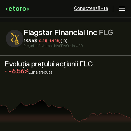
Conectează-te
Flagstar Financial Inc
FLG
13.95‎$‎
-0.21
(-1.48%)
(1D)
Prețuri întârziate de
NASDAQ
•
în USD
Evoluția prețului acțiunii FLG
‎-6.56‎
Luna trecuta