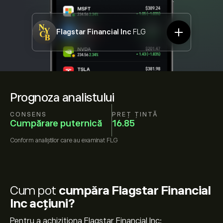
Flagstar Financial Inc
FLG
Prognoza analistului
CONSENS
PREȚ ȚINTĂ
Cumpărare puternică
16.85
Conform
analiștilor care au examinat
FLG
Cum pot
cumpăra Flagstar Financial
Inc acțiuni?
Pentru a achiziționa Flagstar Financial Inc: