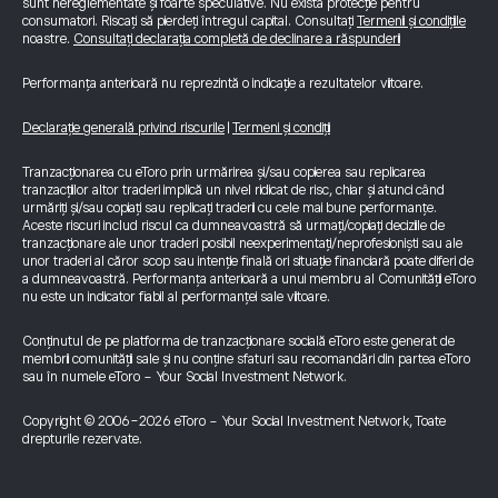
sunt nereglementate și foarte speculative. Nu există protecție pentru
consumatori. Riscați să pierdeți întregul capital. Consultați
Termenii și condițiile
noastre.
Consultați declarația completă de declinare a răspunderii
Performanța anterioară nu reprezintă o indicație a rezultatelor viitoare.
Declarație generală privind riscurile
|
Termeni și condiții
Tranzacționarea cu eToro prin urmărirea și/sau copierea sau replicarea
tranzacțiilor altor traderi implică un nivel ridicat de risc, chiar și atunci când
urmăriți și/sau copiați sau replicați traderii cu cele mai bune performanțe.
Aceste riscuri includ riscul ca dumneavoastră să urmați/copiați deciziile de
tranzacționare ale unor traderi posibil neexperimentați/neprofesioniști sau ale
unor traderi al căror scop sau intenție finală ori situație financiară poate diferi de
a dumneavoastră. Performanța anterioară a unui membru al Comunității eToro
nu este un indicator fiabil al performanței sale viitoare.
Conținutul de pe platforma de tranzacționare socială eToro este generat de
membrii comunității sale și nu conține sfaturi sau recomandări din partea eToro
sau în numele eToro - Your Social Investment Network.
Copyright © 2006-2026 eToro - Your Social Investment Network, Toate
drepturile rezervate.