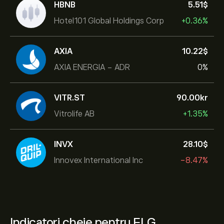
HBNB
5.51‎$‎
Hotel101 Global Holdings Corp
+0.36%
AXIA
10.22‎$‎
AXIA ENERGIA - ADR
0%
VITR.ST
90.00‎kr‎
Vitrolife AB
+1.35%
INVX
28.10‎$‎
Innovex International Inc
-8.47%
Indicatori cheie pentru FLG