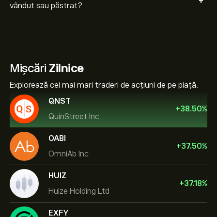
+
vândut sau păstrat?
Mișcări
Zilnice
Explorează cei mai mari traderi de acțiuni de pe piață.
QNST
+
38.50
%
QuinStreet Inc
OABI
+
37.50
%
OmniAb Inc
HUIZ
+
37.18
%
Huize Holding Ltd
EXFY