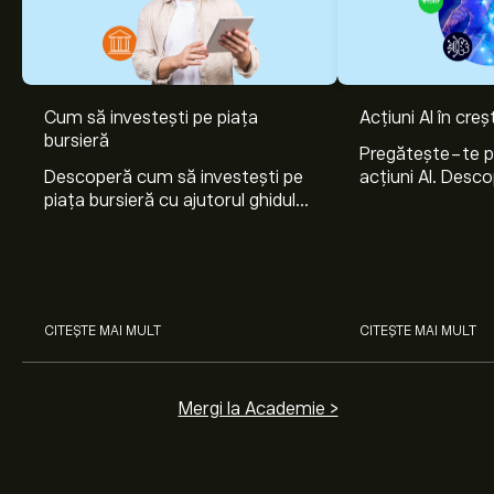
Cum să investești pe piața
Acțiuni AI în cre
Prețul actual al acțiunilor FLG este 13.95‎$‎.
bursieră
Pregătește-te 
Descoperă cum să investești pe
acțiuni AI. Desco
piața bursieră cu ajutorul ghidului
Nvidia, Broadco
nostru pentru începători. Înțelege
Arista Networks
Prețul țintă mediu pentru acțiunile Flagstar Financial Inc
cum funcționează piețele și
prin analiza exper
este 13.95‎$‎.
Creează-ți un cont
pe eToro pentru
învață cum să faci prima
previziunile analiștilor și ținte de preț.
investiție.
Analiștii oferă previziuni pentru acțiunile Flagstar
CITEȘTE MAI MULT
CITEȘTE MAI MULT
Financial Inc bazate pe tendințele pieței, rapoarte
financiare și creșterea estimată. Verifică cele mai
recente previziuni pentru mișcările viitoare de preț.
Mergi la Academie >
Capitalizarea de piață a Flagstar Financial Inc este de
5.82B‎$‎