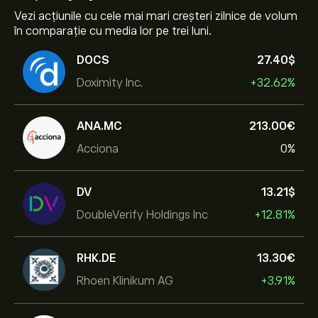
Vezi acțiunile cu cele mai mari creșteri zilnice de volum
în comparație cu media lor pe trei luni.
DOCS
27.40‎$‎
Doximity Inc.
+32.62%
ANA.MC
213.00‎€‎
Acciona
0%
DV
13.21‎$‎
DoubleVerify Holdings Inc
+12.81%
RHK.DE
13.30‎€‎
Rhoen Klinikum AG
+3.91%