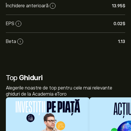
Închidere anterioară
13.95‎$‎
i
EPS
0.02‎$‎
i
Beta
1.13
i
Top
Ghiduri
Alegerile noastre de top pentru cele mai relevante
ghiduri de la Academia eToro