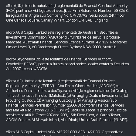
eToro (UK) Ltd este autorizată și reglementată de Financial Conduct Authority
(FCA) pentru servicii legate de investiții, cu Firm Reference Number: 583263.
Înregistrată în Anglia sub Company No. 07973792. Sediu social: 24th floor,
One Canada Square, Canary Wharf, London E14 5AB, England.
eToro AUS Capital Limited este reglementată de Australian Securities &
Investments Commission (ASIC) pentru furnizarea de servicii și produse
financiare. Australian Financial Services Licence number: 491139. Registered
Office: Level 3, 60 Castlereagh Street, Sydney NSW 2000, Australia
eToro (Seychelles) Ltd. este licențiată de Financial Services Authority
Seychelles ("FSAS") pentru a furniza servicii broker-dealer conform Securities
Act 2007 License #SD076
eToro (ME) Limited este licențiată și reglementată de Financial Services
Regulatory Authority ("FSRA") a Abu Dhabi Global Market (“ADGM”) ca
Authorised Person pentru a desfășura activitățile reglementate de (a) Dealing
in Investments as Principal (Matched), (b) Arranging Deals in Investments, (c)
Providing Custody, (d) Arranging Custody și (e) Managing Assets (sub
Financial Services Permission Number 220073) conform Financial Services
and Market Regulations 2015 (“FSMR”). Sediul său social și principalul loc de
activitate se află la Office 207 and 208, 15th Floor Floor, Al Sarab Tower,
ADGM Square, Al Maryah Island, Abu Dhabi, United Arab Emirates (“UAE”).
eToro AUS Capital Limited ACN 612 791 803 AFSL 491139. Criptoactivele