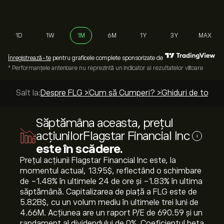
1D
1W
1M
6M
1Y
3Y
MAX
Înregistrează-te
pentru graficele complete sponsorizate de
* Performanțele anterioare nu reprezintă un indicator al rezultatelor viitoare
Salt la:
Despre FLG >
Cum să Cumperi? >
Ghiduri de top >
Săptămâna aceasta, prețul
acțiunilorFlagstar Financial Inc
i
este în scădere.
Prețul acțiunii Flagstar Financial Inc este, la
momentul actual, 13.95‎$‎, reflectând o schimbare
de ‎-1.48‎% în ultimele 24 de ore și ‎-1.83‎% în ultima
săptămână. Capitalizarea de piață a FLG este de
5.82B‎$‎, cu un volum mediu în ultimele trei luni de
4.66M. Acțiunea are un raport P/E de 690.59 și un
randament al dividendului de 0%. Coeficientul beta