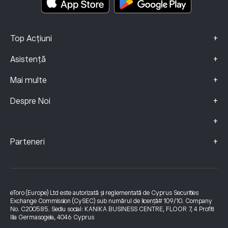
+
Top Acțiuni
+
Asistență
+
Mai multe
+
Despre Noi
+
+
Parteneri
eToro (Europe) Ltd este autorizată și reglementată de Cyprus Securities
Exchange Commission (CySEC) sub numărul de licență# 109/10. Company
No. C200585. Sediu social: KANIKA BUSINESS CENTRE, FLOOR 7, 4 Profiti
Ilia Germasogeia, 4046 Cyprus