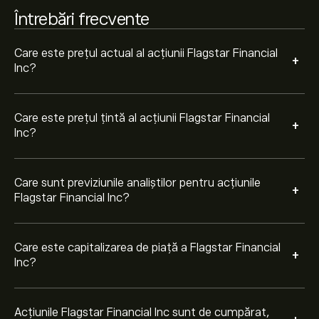
Întrebări frecvente
Pe baza recomandărilor a 12 analiști pentru FLG în
ultimele 3 luni, consensul general este Cumpărare
puternică.
Care este prețul actual al acțiunii Flagstar Financial
+
Inc?
Care este prețul țintă al acțiunii Flagstar Financial
+
Inc?
Care sunt previziunile analiștilor pentru acțiunile
+
Flagstar Financial Inc?
Care este capitalizarea de piață a Flagstar Financial
+
Inc?
Acțiunile Flagstar Financial Inc sunt de cumpărat,