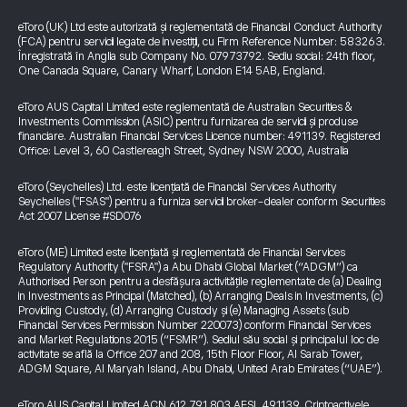
eToro (UK) Ltd este autorizată și reglementată de Financial Conduct Authority
(FCA) pentru servicii legate de investiții, cu Firm Reference Number: 583263.
Înregistrată în Anglia sub Company No. 07973792. Sediu social: 24th floor,
One Canada Square, Canary Wharf, London E14 5AB, England.
eToro AUS Capital Limited este reglementată de Australian Securities &
Investments Commission (ASIC) pentru furnizarea de servicii și produse
financiare. Australian Financial Services Licence number: 491139. Registered
Office: Level 3, 60 Castlereagh Street, Sydney NSW 2000, Australia
eToro (Seychelles) Ltd. este licențiată de Financial Services Authority
Seychelles ("FSAS") pentru a furniza servicii broker-dealer conform Securities
Act 2007 License #SD076
eToro (ME) Limited este licențiată și reglementată de Financial Services
Regulatory Authority ("FSRA") a Abu Dhabi Global Market (“ADGM”) ca
Authorised Person pentru a desfășura activitățile reglementate de (a) Dealing
in Investments as Principal (Matched), (b) Arranging Deals in Investments, (c)
Providing Custody, (d) Arranging Custody și (e) Managing Assets (sub
Financial Services Permission Number 220073) conform Financial Services
and Market Regulations 2015 (“FSMR”). Sediul său social și principalul loc de
activitate se află la Office 207 and 208, 15th Floor Floor, Al Sarab Tower,
ADGM Square, Al Maryah Island, Abu Dhabi, United Arab Emirates (“UAE”).
eToro AUS Capital Limited ACN 612 791 803 AFSL 491139. Criptoactivele