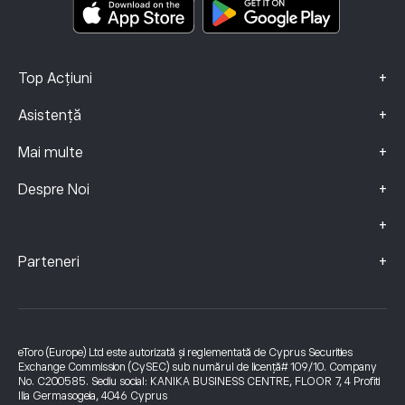
Date Despre Reclamații (clienți FCA)
+
Top Acțiuni
+
Asistență
+
Mai multe
+
Despre Noi
+
+
Parteneri
eToro (Europe) Ltd este autorizată și reglementată de Cyprus Securities
Exchange Commission (CySEC) sub numărul de licență# 109/10. Company
No. C200585. Sediu social: KANIKA BUSINESS CENTRE, FLOOR 7, 4 Profiti
Ilia Germasogeia, 4046 Cyprus