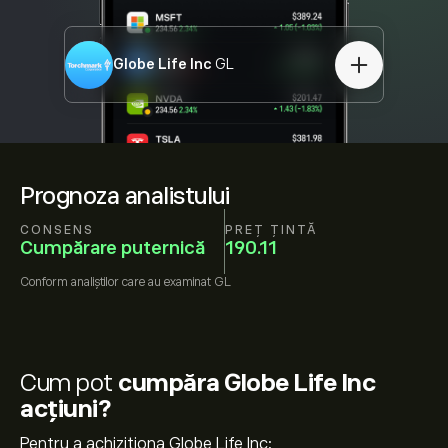
Globe Life Inc
GL
Prognoza analistului
CONSENS
PREȚ ȚINTĂ
Cumpărare puternică
190.11
Conform
analiștilor care au examinat
GL
Cum pot
cumpăra Globe Life Inc
acțiuni?
Pentru a achiziționa Globe Life Inc: