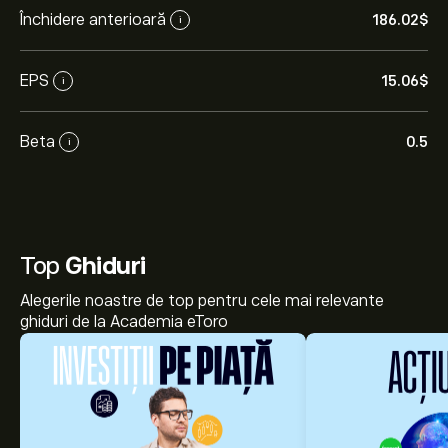
Închidere anterioară
186.02‎$‎
i
EPS
15.06‎$‎
i
Beta
0.5
i
Top
Ghiduri
Alegerile noastre de top pentru cele mai relevante
ghiduri de la Academia eToro