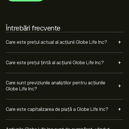
Pe baza recomandărilor a 9 analiști pentru GL în
ultimele 3 luni, consensul general este Cumpărare
puternică.
Întrebări frecvente
+
Care este prețul actual al acțiunii Globe Life Inc?
+
Care este prețul țintă al acțiunii Globe Life Inc?
Care sunt previziunile analiștilor pentru acțiunile
+
Globe Life Inc?
+
Care este capitalizarea de piață a Globe Life Inc?