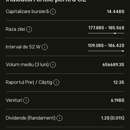
Capitalizare bursieră
14.44B‎$‎
i
177.88‎$‎
-
185.56‎$‎
Raza zilei
i
109.08‎$‎
-
186.42‎$‎
Interval de 52 W
i
Volum mediu (3 luni)
656689.35
i
Raportul Preț / Câștig
12.35
i
Venituri
6.19B‎$‎
i
Dividende (Randament)
1.2‎$‎ (0.01%)
i