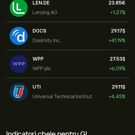
LEN.DE
23.85‎€‎
Lenzing AG
+1.27%
DOCS
29.17‎$‎
Doximity Inc.
+41.19%
WPP
27.53‎$‎
WPP plc
+6.09%
UTI
29.11‎$‎
Universal Technical Institut
+4.45%
Indicatori cheie pentru GL