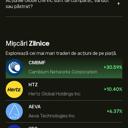
Acțiunile Globe Life Inc sunt de cumpărat, vândut
+
sau păstrat?
Mișcări
Zilnice
Explorează cei mai mari traderi de acțiuni de pe piață.
CMBMF
+
30.59
%
Cambium Networks Corporation
HTZ
+
10.40
%
Hertz Global Holdings Inc
AEVA
+
6.37
%
Aeva Technologies Inc