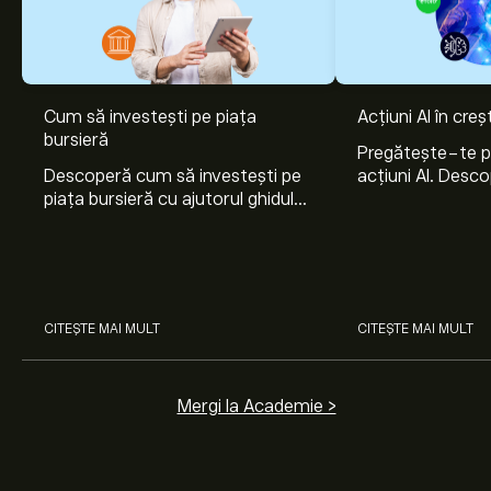
Cum să investești pe piața
Acțiuni AI în cre
bursieră
Pregătește-te 
Descoperă cum să investești pe
acțiuni AI. Desco
piața bursieră cu ajutorul ghidului
Nvidia, Broadco
nostru pentru începători. Înțelege
Arista Networks
cum funcționează piețele și
prin analiza exper
învață cum să faci prima
investiție.
CITEȘTE MAI MULT
CITEȘTE MAI MULT
Mergi la Academie >