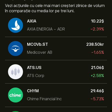
Vezi acțiunile cu cele mai mari creșteri zilnice de volum
în comparație cu media lor pe trei luni.
AXIA
10.22‎$‎
AXIA ENERGIA - ADR
-2.39%
MCOVb.ST
238.50‎kr‎
Medicover AB
-1.65%
ATS.US
21.06‎$‎
ATS Corp
+2.58%
CHYM
29.46‎$‎
Chime Financial Inc
-5.73%