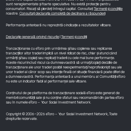
sunt nereglementate și foarte speculative. Nu există protecție pentru
consumatori. Riscați să pierdeți întregul capital. Consultați
Termenii și condițiile
noastre.
Consultați declarația completă de declinare a răspunderii
Performanța anterioară nu reprezintă o indicație a rezultatelor viitoare.
Declarație generală privind riscurile
|
Termeni și condiții
Tranzacționarea cu eToro prin urmărirea și/sau copierea sau replicarea
tranzacțiilor altor traderi implică un nivel ridicat de risc, chiar și atunci când
urmăriți și/sau copiați sau replicați traderii cu cele mai bune performanțe.
Aceste riscuri includ riscul ca dumneavoastră să urmați/copiați deciziile de
tranzacționare ale unor traderi posibil neexperimentați/neprofesioniști sau ale
unor traderi al căror scop sau intenție finală ori situație financiară poate diferi de
a dumneavoastră. Performanța anterioară a unui membru al Comunității eToro
nu este un indicator fiabil al performanței sale viitoare.
Conținutul de pe platforma de tranzacționare socială eToro este generat de
membrii comunității sale și nu conține sfaturi sau recomandări din partea eToro
sau în numele eToro - Your Social Investment Network.
Copyright © 2006-2026 eToro - Your Social Investment Network, Toate
drepturile rezervate.