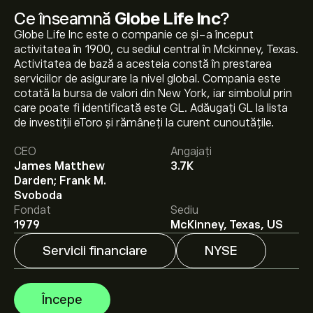
Ce înseamnă
Globe Life Inc
?
Globe Life Inc este o companie ce și-a început
activitatea în 1900, cu sediul central în Mckinney, Texas.
Activitatea de bază a acesteia constă în prestarea
serviciilor de asigurare la nivel global. Compania este
cotată la bursa de valori din New York, iar simbolul prin
care poate fi identificată este GL. Adăugați GL la lista
Prețul actual al acțiunilor GL este 183.58‎$‎.
de investiții eToro și rămâneți la curent cunoutățile.
CEO
Angajați
James Matthew
3.7K
Prețul țintă mediu pentru acțiunile Globe Life Inc este
Darden; Frank M.
183.58‎$‎.
Creează-ți un cont
pe eToro pentru
Svoboda
previziunile analiștilor și ținte de preț.
Fondat
Sediu
1979
McKinney, Texas, US
Analiștii oferă previziuni pentru acțiunile Globe Life Inc
bazate pe tendințele pieței, rapoarte financiare și
Servicii financiare
NYSE
creșterea estimată. Verifică cele mai recente previziuni
pentru mișcările viitoare de preț.
Capitalizarea de piață a Globe Life Inc este de 14.44B‎$‎
Începe