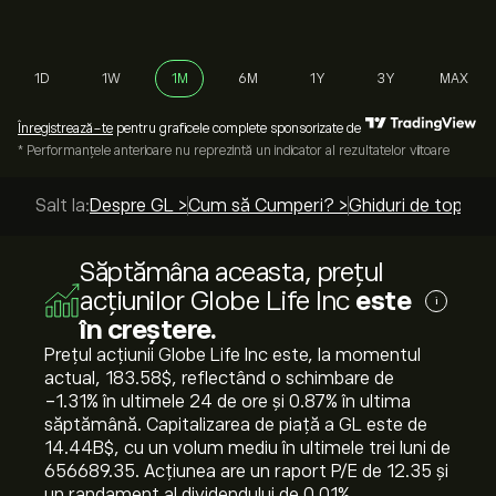
1D
1W
1M
6M
1Y
3Y
MAX
Înregistrează-te
pentru graficele complete sponsorizate de
* Performanțele anterioare nu reprezintă un indicator al rezultatelor viitoare
Salt la:
Despre GL >
Cum să Cumperi? >
Ghiduri de top >
Săptămâna aceasta, prețul
acțiunilor Globe Life Inc
este
i
în creștere.
Prețul acțiunii Globe Life Inc este, la momentul
actual, 183.58‎$‎, reflectând o schimbare de
‎-1.31‎% în ultimele 24 de ore și ‎0.87‎% în ultima
săptămână. Capitalizarea de piață a GL este de
14.44B‎$‎, cu un volum mediu în ultimele trei luni de
656689.35. Acțiunea are un raport P/E de 12.35 și
un randament al dividendului de 0.01%.