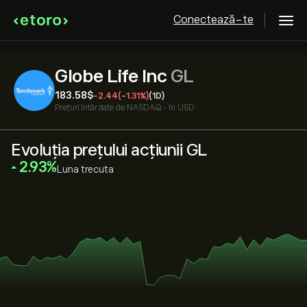
Conectează-te
Globe Life Inc
GL
183.58‎$‎
-2.44
(-1.31%)
(1D)
Prețuri întârziate de
NASDAQ
•
în USD
Evoluția prețului acțiunii GL
‎2.93‎
Luna trecuta