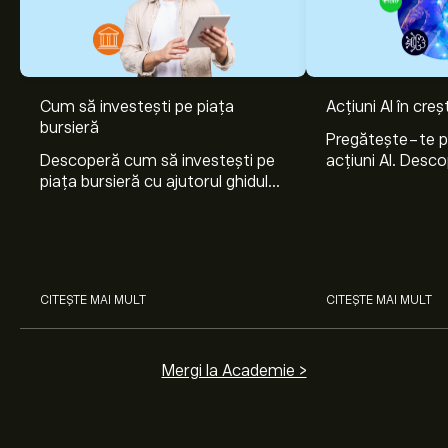
Cum să investești pe piața
Acțiuni AI în cre
bursieră
Pregătește-te 
Descoperă cum să investești pe
acțiuni AI. Desco
piața bursieră cu ajutorul ghidului
Nvidia, Broadco
nostru pentru începători. Înțelege
Arista Networks
cum funcționează piețele și
prin analiza exper
învață cum să faci prima
investiție.
CITEȘTE MAI MULT
CITEȘTE MAI MULT
Mergi la Academie >