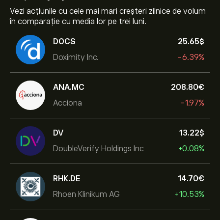
Vezi acțiunile cu cele mai mari creșteri zilnice de volum
în comparație cu media lor pe trei luni.
DOCS
25.65‎$‎
Doximity Inc.
-6.39%
ANA.MC
208.80‎€‎
Acciona
-1.97%
DV
13.22‎$‎
DoubleVerify Holdings Inc
+0.08%
RHK.DE
14.70‎€‎
Rhoen Klinikum AG
+10.53%