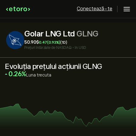
Conectează-te
Golar LNG Ltd
GLNG
50.90‎$‎
0.47
(0.93%)
(1D)
Prețuri întârziate de
NASDAQ
•
în USD
Evoluția prețului acțiunii GLNG
‎0.26‎
Luna trecuta