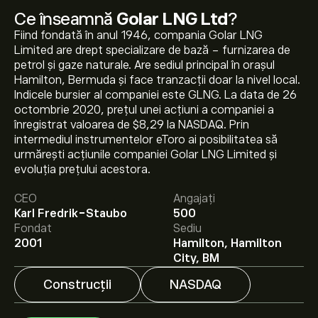
Ce înseamnă
Golar LNG Ltd
?
Fiind fondată în anul 1946, compania Golar LNG
Limited are drept specializare de bază - furnizarea de
petrol și gaze naturale. Are sediul principal în orașul
Hamilton, Bermuda și face tranzacții doar la nivel local.
Indicele bursier al companiei este GLNG. La data de 26
octombrie 2020, prețul unei acțiuni a companiei a
înregistrat valoarea de $8,29 la NASDAQ. Prin
intermediul instrumentelor eToro ai posibilitatea să
Prețul actual al acțiunilor GLNG este 50.90‎$‎.
urmărești acțiunile companiei Golar LNG Limited și
evoluția prețului acestora.
CEO
Angajați
Prețul țintă mediu pentru acțiunile Golar LNG Ltd este
Karl Fredrik-Staubo
500
50.90‎$‎.
Creează-ți un cont
pe eToro pentru previziunile
Fondat
Sediu
analiștilor și ținte de preț.
2001
Hamilton, Hamilton
City, BM
Analiștii oferă previziuni pentru acțiunile Golar LNG Ltd
bazate pe tendințele pieței, rapoarte financiare și
Construcții
NASDAQ
creșterea estimată. Verifică cele mai recente previziuni
pentru mișcările viitoare de preț.
Capitalizarea de piață a Golar LNG Ltd este de 5.12B‎$‎