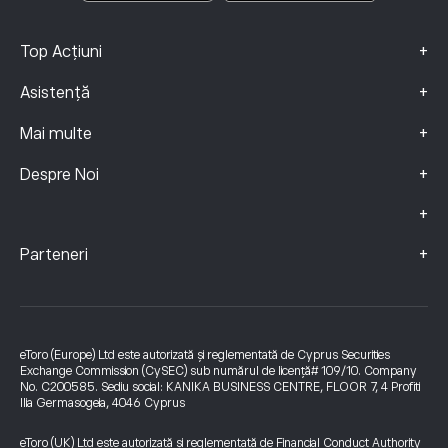
+
Top Acțiuni
+
Asistență
+
Mai multe
+
Despre Noi
+
+
Parteneri
eToro (Europe) Ltd este autorizată și reglementată de Cyprus Securities
Exchange Commission (CySEC) sub numărul de licență# 109/10. Company
No. C200585. Sediu social: KANIKA BUSINESS CENTRE, FLOOR 7, 4 Profiti
Ilia Germasogeia, 4046 Cyprus
eToro (UK) Ltd este autorizată și reglementată de Financial Conduct Authority