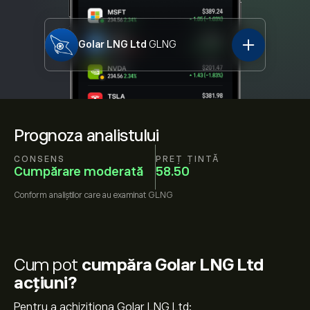
Golar LNG Ltd
GLNG
Prognoza analistului
CONSENS
PREȚ ȚINTĂ
Cumpărare moderată
58.50
Conform
analiștilor care au examinat
GLNG
Cum pot
cumpăra Golar LNG Ltd
acțiuni?
Pentru a achiziționa Golar LNG Ltd: