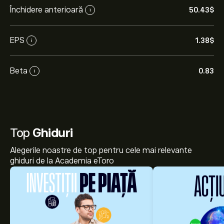
Închidere anterioară
50.43‎$‎
i
EPS
1.38‎$‎
i
Beta
0.83
i
Top
Ghiduri
Alegerile noastre de top pentru cele mai relevante
ghiduri de la Academia eToro