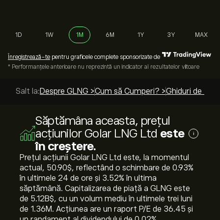
1D
1W
1M
6M
1Y
3Y
MAX
Înregistrează-te
pentru graficele complete sponsorizate de
* Performanțele anterioare nu reprezintă un indicator al rezultatelor viitoare
Salt la:
Despre GLNG >
Cum să Cumperi? >
Ghiduri de top 
Săptămâna aceasta, prețul
acțiunilor Golar LNG Ltd
este
i
în creștere.
Prețul acțiunii Golar LNG Ltd este, la momentul
actual, 50.90‎$‎, reflectând o schimbare de ‎0.93‎%
în ultimele 24 de ore și ‎3.52‎% în ultima
săptămână. Capitalizarea de piață a GLNG este
de 5.12B‎$‎, cu un volum mediu în ultimele trei luni
de 1.36M. Acțiunea are un raport P/E de 36.45 și
un randament al dividendului de 0.02%.