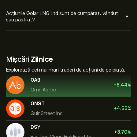
Acțiunile Golar LNG Ltd sunt de cumpărat, vândut
+
sau păstrat?
Mișcări
Zilnice
Explorează cei mai mari traderi de acțiuni de pe piață.
OABI
+
8.44
%
OmniAb Inc
QNST
+
4.55
%
QuinStreet Inc
DSY
+
3.70
%
Big Tree Cloud Holdings Ltd