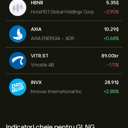
HBNB
5.35‎$‎
Hotel101 Global Holdings Corp
-2.90%
AXIA
10.29‎$‎
AXIA ENERGIA - ADR
+0.68%
VITR.ST
89.00‎kr‎
Vitrolife AB
-1.11%
INVX
28.91‎$‎
Innovex International Inc
+2.88%
Indicatori cheie pentru GLNG