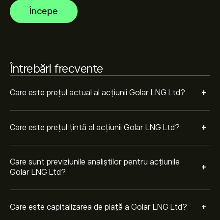
Începe
Pe baza recomandărilor a 3 analiști pentru GLNG în
ultimele 3 luni, consensul general este Cumpărare
moderată.
Întrebări frecvente
+
Care este prețul actual al acțiunii Golar LNG Ltd?
+
Care este prețul țintă al acțiunii Golar LNG Ltd?
Care sunt previziunile analiștilor pentru acțiunile
+
Golar LNG Ltd?
+
Care este capitalizarea de piață a Golar LNG Ltd?