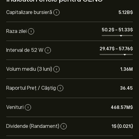
Capitalizare bursieră
5.12B‎$‎
i
50.2‎$‎
-
51.33‎$‎
Raza zilei
i
29.47‎$‎
-
57.76‎$‎
Interval de 52 W
i
Volum mediu (3 luni)
1.36M
i
Raportul Preț / Câștig
36.45
i
Venituri
468.57M‎$‎
i
Dividende (Randament)
1‎$‎ (0.02%)
i