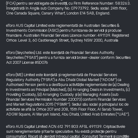
(FCA) pentru servicii legate de investiții, cu Firm Reference Number: 583263.
Înregistrată în Anglia sub Company No. 07973792. Sediu social: 24th floor,
One Canada Square, Canary Wharf, London E14 5AB, England.
eToro AUS Capital Limited este reglementată de Australian Securities &
Investments Commission (ASIC) pentru furnizarea de servicii și produse
financiare. Australian Financial Services Licence number: 491139. Registered
Office: Level 3, 60 Castlereagh Street, Sydney NSW 2000, Australia
eToro (Seychelles) Ltd. este licențiată de Financial Services Authority
Seychelles ("FSAS") pentru a furniza servicii broker-dealer conform Securities
Act 2007 License #SD076
eToro (ME) Limited este licențiată și reglementată de Financial Services
Regulatory Authority ("FSRA") a Abu Dhabi Global Market (“ADGM”) ca
Authorised Person pentru a desfășura activitățile reglementate de (a) Dealing
in Investments as Principal (Matched), (b) Arranging Deals in Investments, (c)
Providing Custody, (d) Arranging Custody și (e) Managing Assets (sub
Financial Services Permission Number 220073) conform Financial Services
and Market Regulations 2015 (“FSMR”). Sediul său social și principalul loc de
activitate se află la Office 207 and 208, 15th Floor Floor, Al Sarab Tower,
ADGM Square, Al Maryah Island, Abu Dhabi, United Arab Emirates (“UAE”).
eToro AUS Capital Limited ACN 612 791 803 AFSL 491139. Criptoactivele
sunt nereglementate și foarte speculative. Nu există protecție pentru
consumatori. Riscați să pierdeți întregul capital. Consultați
Termenii și condițiile