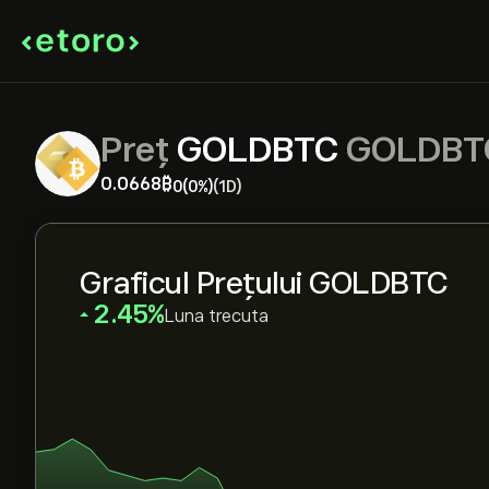
Preț
GOLDBTC
GOLDBT
0.0668‎₿‎
0
(0%)
(1D)
Graficul Prețului GOLDBTC
‎2.45‎
Luna trecuta