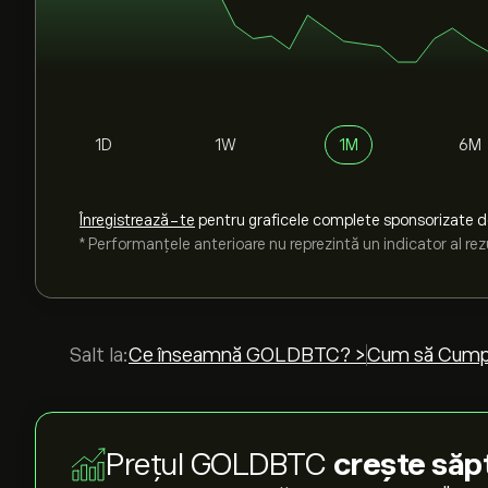
1D
1W
1M
6M
Înregistrează-te
pentru graficele complete sponsorizate 
* Performanțele anterioare nu reprezintă un indicator al rezu
Salt la:
Ce înseamnă GOLDBTC? >
Cum să Cump
Prețul GOLDBTC
crește săp