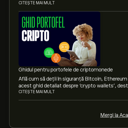
CITEȘTE MAI MULT
Prețul actual pentru GOLDBTC este de 0.0668‎₿
Capitalizarea de piață a GOLDBTC este de (Date
Ghidul pentru portofele de criptomonede
Maximul istoric al GOLDBTC este 0.3571‎₿‎
Află cum să deții în siguranță Bitcoin, Ethereum
acest ghid detaliat despre ‘crypto wallets’, dest
CITEȘTE MAI MULT
GOLDBTC are un volum de tranzacționare 24 de 
Mergi la Ac
Selectează intervalul de timp „1D” sau „1W” pe 
mișcările de preț istorice pentru GOLDBTC. Preț