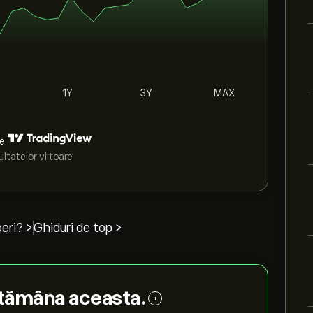
1Y
3Y
MAX
de
ltatelor viitoare
eri? >
Ghiduri de top >
tămâna aceasta.
i