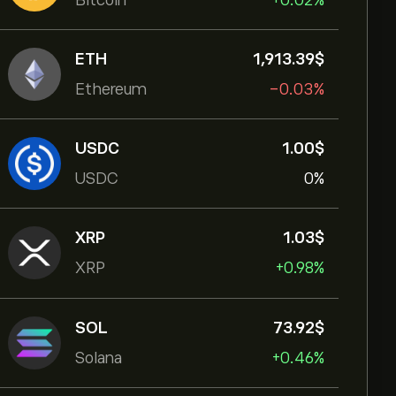
Bitcoin
+0.02%
ETH
1,913.39‎$‎
Ethereum
-0.03%
USDC
1.00‎$‎
USDC
0%
XRP
1.03‎$‎
XRP
+0.98%
SOL
73.92‎$‎
Solana
+0.46%