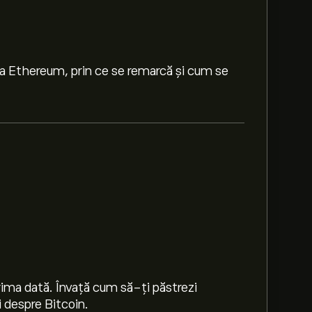
a Ethereum, prin ce se remarcă și cum se
diferențiază de Bitcoin și de alte criptomonede.
rima dată. Învață cum să-ți păstrezi
i despre Bitcoin.