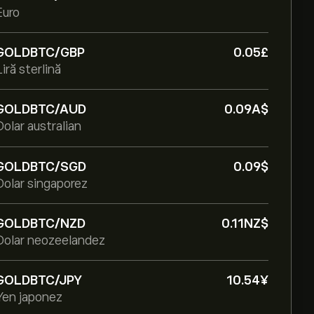
Euro
GOLDBTC/GBP
0.05‎£‎
Liră sterlină
GOLDBTC/AUD
0.09‎A$‎
Dolar australian
GOLDBTC/SGD
0.09‎$‎
Dolar singaporez
GOLDBTC/NZD
0.11‎NZ$‎
Dolar neozeelandez
GOLDBTC/JPY
10.54‎¥‎
Yen japonez