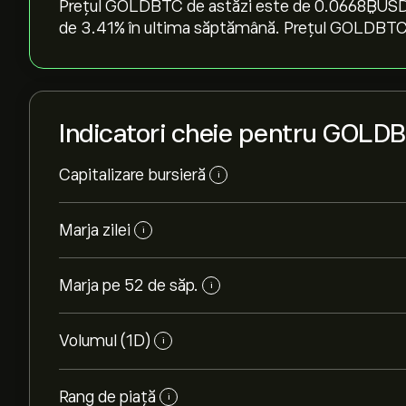
Prețul GOLDBTC de astăzi este de 0.0668‎₿‎USD, 
de ‎3.41‎% în ultima săptămână. Prețul GOLDBTC 
Indicatori cheie pentru GOLD
Capitalizare bursieră
i
Marja zilei
i
Marja pe 52 de săp.
i
Volumul (1D)
i
Rang de piață
i