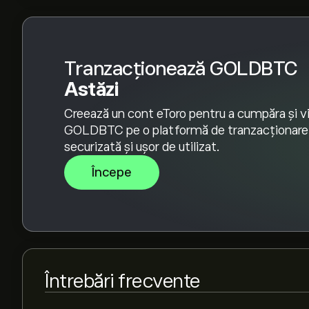
ultimul an.
Pentru a cumpăra GOLDBTC, accesează pagin
web eToro. După ce ți-ai creat un cont și ai dep
„Tranzacționează” și decide cât GOLDBTC vrei 
Tranzacționează GOLDBTC
ordin care va cumpăra GOLDBTC la un anumit preț
Astăzi
Creează un cont eToro pentru a cumpăra și v
GOLDBTC pe o platformă de tranzacționare
securizată și ușor de utilizat.
Începe
Întrebări frecvente