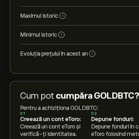
Maximul istoric
i
Minimul istoric
i
Evoluția prețului în acest an
i
Cum pot
cumpăra GOLDBTC?
Pentru a achiziționa GOLDBTC:
01
02
Creează un cont eToro:
Depune fonduri:
Creează un cont eToro și
Depune fonduri în c
verifică-ți identitatea.
eToro folosind met