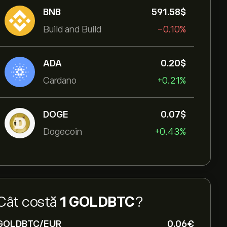
BNB
591.58‎$‎
Build and Build
-0.10%
ADA
0.20‎$‎
Cardano
+0.21%
DOGE
0.07‎$‎
Dogecoin
+0.43%
Cât costă
1 GOLDBTC
?
GOLDBTC/EUR
0.06‎€‎