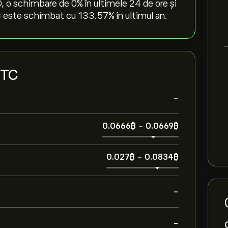
o schimbare de ‎0‎% în ultimele 24 de ore și
este schimbat cu ‎133.57‎% în ultimul an.
BTC
-
0.0666‎₿‎
-
0.0669‎₿‎
0.027‎₿‎
-
0.0834‎₿‎
-
-