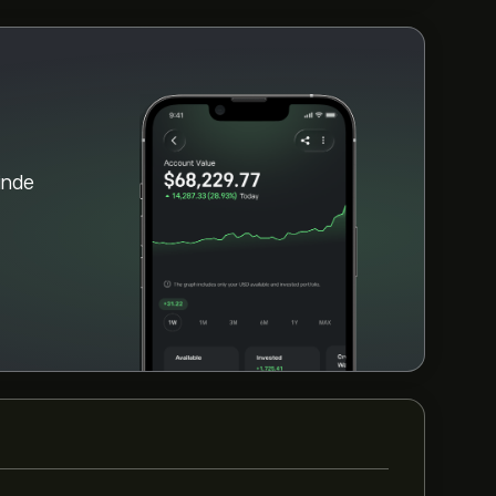
a „GOLDBTC (GOLDBTC)” pe pe site-ul
us fondurile, apasă pe butonul
să cumperi. De asemenea, poți plasa un
 în viitor.
inde