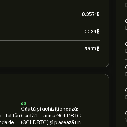
0.3571‎₿‎
0.024‎₿‎
35.77‎₿‎
03
Căută și achiziționează:
ontul tău
Caută în pagina GOLDBTC
oda de
(GOLDBTC) și plasează un