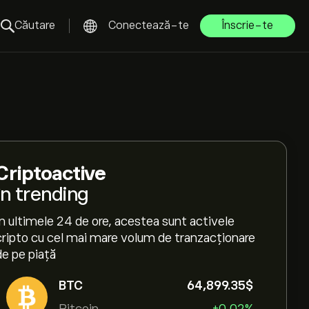
Căutare
Conectează-te
Înscrie-te
Criptoactive
în trending
În ultimele 24 de ore, acestea sunt activele
cripto cu cel mai mare volum de tranzacționare
de pe piață
BTC
64,899.35‎$‎