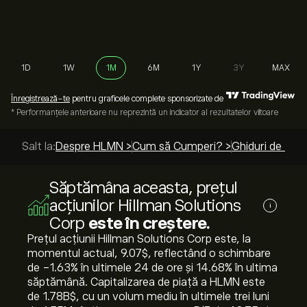
1D
1W
1M
6M
1Y
3Y
MAX
Înregistrează-te
pentru graficele complete sponsorizate de
* Performanțele anterioare nu reprezintă un indicator al rezultatelor viitoare
Salt la:
Despre HLMN >
Cum să Cumperi? >
Ghiduri de top 
Săptămâna aceasta, prețul
acțiunilor Hillman Solutions
i
Corp
este în creștere.
Prețul acțiunii Hillman Solutions Corp este, la
momentul actual, 9.07‎$‎, reflectând o schimbare
de ‎-1.63‎% în ultimele 24 de ore și ‎14.68‎% în ultima
săptămână. Capitalizarea de piață a HLMN este
de 1.78B‎$‎, cu un volum mediu în ultimele trei luni