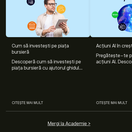
Cum să investești pe piața
Acțiuni AI în cre
bursieră
Pregătește-te 
Descoperă cum să investești pe
acțiuni AI. Desco
piața bursieră cu ajutorul ghidului
Nvidia, Broadco
nostru pentru începători. Înțelege
Arista Networks
cum funcționează piețele și
prin analiza exper
învață cum să faci prima
investiție.
CITEȘTE MAI MULT
CITEȘTE MAI MULT
Mergi la Academie >