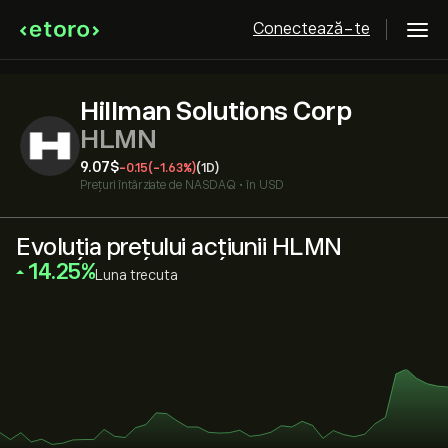
Conectează-te
Hillman Solutions Corp
HLMN
9.07‎$‎
-0.15
(-1.63%)
(1D)
Prețuri întârziate de
NASDAQ
•
în USD
Evoluția prețului acțiunii HLMN
‎14.25‎
Luna trecuta