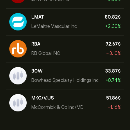
LMAT
80.82‎$‎
LeMaitre Vascular Inc
+2.30%
RBA
92.67‎$‎
RB Global INC
-3.10%
BOW
33.87‎$‎
Bowhead Specialty Holdings Inc
+0.74%
MKC/V.US
51.86‎$‎
McCormick & Co Inc/MD
-1.16%