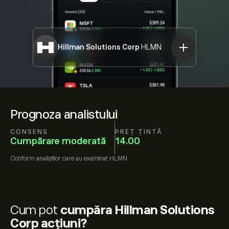
Hillman Solutions Corp
HLMN
Prognoza analistului
CONSENS
PREȚ ȚINTĂ
Cumpărare moderată
14.00
Conform
analiștilor care au examinat
HLMN
Cum pot
cumpăra Hillman Solutions
Corp acțiuni?