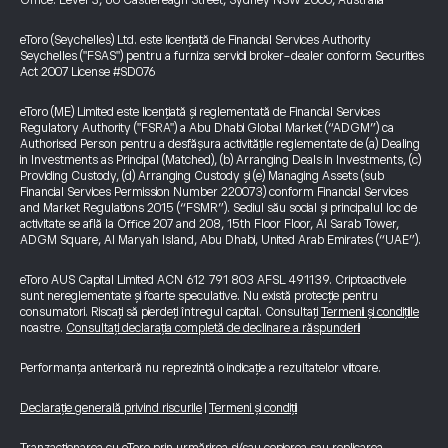
Office: Level 3, 60 Castlereagh Street, Sydney NSW 2000, Australia
eToro (Seychelles) Ltd. este licențiată de Financial Services Authority
Seychelles ("FSAS") pentru a furniza servicii broker-dealer conform Securities
Act 2007 License #SD076
eToro (ME) Limited este licențiată și reglementată de Financial Services
Regulatory Authority ("FSRA") a Abu Dhabi Global Market (“ADGM”) ca
Authorised Person pentru a desfășura activitățile reglementate de (a) Dealing
in Investments as Principal (Matched), (b) Arranging Deals in Investments, (c)
Providing Custody, (d) Arranging Custody și (e) Managing Assets (sub
Financial Services Permission Number 220073) conform Financial Services
and Market Regulations 2015 (“FSMR”). Sediul său social și principalul loc de
activitate se află la Office 207 and 208, 15th Floor Floor, Al Sarab Tower,
ADGM Square, Al Maryah Island, Abu Dhabi, United Arab Emirates (“UAE”).
eToro AUS Capital Limited ACN 612 791 803 AFSL 491139. Criptoactivele
sunt nereglementate și foarte speculative. Nu există protecție pentru
consumatori. Riscați să pierdeți întregul capital. Consultați
Termenii și condițiile
noastre.
Consultați declarația completă de declinare a răspunderii
Performanța anterioară nu reprezintă o indicație a rezultatelor viitoare.
Declarație generală privind riscurile
|
Termeni și condiții