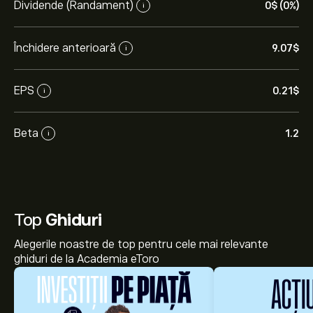
Dividende (Randament)
0‎$‎ (0%)
i
Închidere anterioară
9.07‎$‎
i
EPS
0.21‎$‎
i
Beta
1.2
i
Top
Ghiduri
Alegerile noastre de top pentru cele mai relevante
ghiduri de la Academia eToro