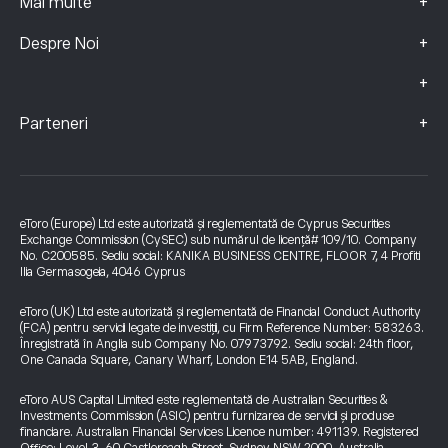
+
Mai multe
+
Despre Noi
+
+
Parteneri
eToro (Europe) Ltd este autorizată și reglementată de Cyprus Securities
Exchange Commission (CySEC) sub numărul de licență# 109/10. Company
No. C200585. Sediu social: KANIKA BUSINESS CENTRE, FLOOR 7, 4 Profiti
Ilia Germasogeia, 4046 Cyprus
eToro (UK) Ltd este autorizată și reglementată de Financial Conduct Authority
(FCA) pentru servicii legate de investiții, cu Firm Reference Number: 583263.
Înregistrată în Anglia sub Company No. 07973792. Sediu social: 24th floor,
One Canada Square, Canary Wharf, London E14 5AB, England.
eToro AUS Capital Limited este reglementată de Australian Securities &
Investments Commission (ASIC) pentru furnizarea de servicii și produse
financiare. Australian Financial Services Licence number: 491139. Registered