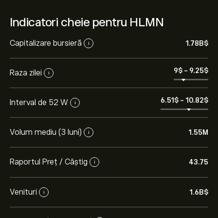
Indicatori cheie pentru HLMN
Capitalizare bursieră
1.78B‎$‎
i
9‎$‎
-
9.25‎$‎
Raza zilei
i
6.51‎$‎
-
10.82‎$‎
Interval de 52 W
i
Volum mediu (3 luni)
1.55M
i
Raportul Preț / Câștig
43.75
i
Venituri
1.6B‎$‎
i