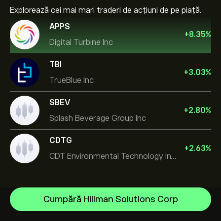
Explorează cei mai mari traderi de acțiuni de pe piață.
APPS
+
8.35
%
Digital Turbine Inc
TBI
+
3.03
%
TrueBlue Inc
SBEV
+
2.80
%
Splash Beverage Group Inc
CDTG
+
2.63
%
CDT Environmental Technology Investment Holdings L
Micron Technology, Inc.
Cumpără Hillman Solutions Corp
Space Exploration Technologies Corp
Centrul de asistență