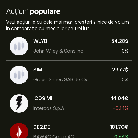
Acțiuni
populare
Vezi acțiunile cu cele mai mari creșteri zilnice de volum
în comparație cu media lor pe trei luni.
WLYB
54.28‎$‎
John Wiley & Sons Inc
0%
SIM
29.77‎$‎
Grupo Simec SAB de CV
0%
ICOS.MI
14.04‎€‎
Intercos S.p.A
-0.14%
0B2.DE
181.70‎€‎
BAWAG Group AG
+0.66%