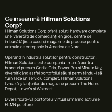
Ce înseamnă
Hillman Solutions
Corp
?
Hillman Solutions Corp oferă soluții hardware complete
unei varietăți de comercianți en gros, centre de
îmbunătățire a casei și magazine de produse pentru
animale de companie în America de Nord.
Operând în industria soluțiilor pentru constructori,
Hillman Solutions este compania-mamă pentru
branduri precum Gorilla Grip, Power Pro și Minute Key,
diversificând astfel portofoliul său și permițându-i să
furnizeze un serviciu complet. Hillman Solutions
livrează și lanțurilor de magazine precum The Home
Depot, Lowe's și Walmart.
Diversificați-vă portofoliul virtual urmărind acțiunile
Prețul actual al acțiunilor HLMN este 9.07‎$‎.
HLMN pe eToro.