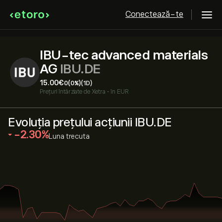
Conectează-te
IBU-tec advanced materials
AG
IBU.DE
15.00‎€‎
0
(0%)
(1D)
Prețuri întârziate de
Xetra
•
în EUR
Evoluția prețului acțiunii IBU.DE
‎-2.30‎
Luna trecuta