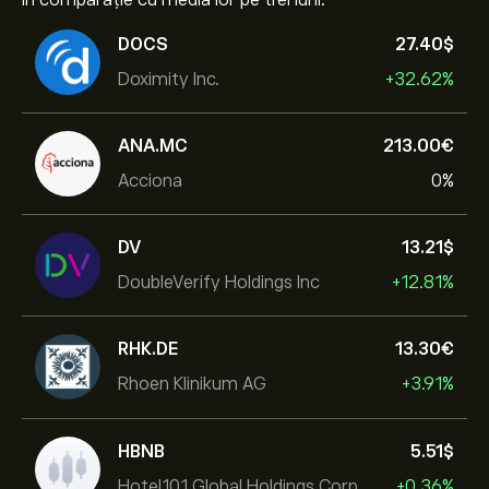
în comparație cu media lor pe trei luni.
DOCS
27.40‎$‎
Doximity Inc.
+32.62%
ANA.MC
213.00‎€‎
Acciona
0%
DV
13.21‎$‎
DoubleVerify Holdings Inc
+12.81%
RHK.DE
13.30‎€‎
Rhoen Klinikum AG
+3.91%
HBNB
5.51‎$‎
Hotel101 Global Holdings Corp
+0.36%