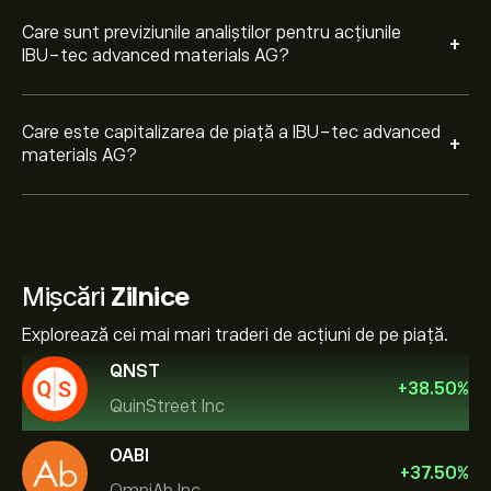
Care sunt previziunile analiștilor pentru acțiunile
+
IBU-tec advanced materials AG?
Care este capitalizarea de piață a IBU-tec advanced
+
materials AG?
Mișcări
Zilnice
Explorează cei mai mari traderi de acțiuni de pe piață.
QNST
+
38.50
%
QuinStreet Inc
OABI
+
37.50
%
OmniAb Inc