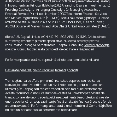
Authorised Person pentru a desfășura activitățile reglementate de (a) Dealing
in Investments as Principal (Matched), (b) Arranging Deals in Investments, (c)
Providing Custody, (d) Arranging Custody și (e) Managing Assets (sub
Financial Services Permission Number 220073) conform Financial Services
and Market Regulations 2015 (“FSMR”). Sediul său social și principalul loc de
activitate se află la Office 207 and 208, 15th Floor Floor, Al Sarab Tower,
ADGM Square, Al Maryah Island, Abu Dhabi, United Arab Emirates (“UAE”).
eToro AUS Capital Limited ACN 612 791 803 AFSL 491139. Criptoactivele
sunt nereglementate și foarte speculative. Nu există protecție pentru
consumatori. Riscați să pierdeți întregul capital. Consultați
Termenii și condițiile
noastre.
Consultați declarația completă de declinare a răspunderii
Performanța anterioară nu reprezintă o indicație a rezultatelor viitoare.
Declarație generală privind riscurile
|
Termeni și condiții
Tranzacționarea cu eToro prin urmărirea și/sau copierea sau replicarea
tranzacțiilor altor traderi implică un nivel ridicat de risc, chiar și atunci când
urmăriți și/sau copiați sau replicați traderii cu cele mai bune performanțe.
Aceste riscuri includ riscul ca dumneavoastră să urmați/copiați deciziile de
tranzacționare ale unor traderi posibil neexperimentați/neprofesioniști sau ale
unor traderi al căror scop sau intenție finală ori situație financiară poate diferi de
a dumneavoastră. Performanța anterioară a unui membru al Comunității eToro
nu este un indicator fiabil al performanței sale viitoare.