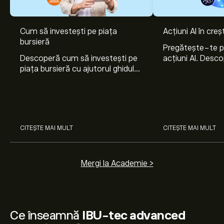
Cum să investești pe piața
Acțiuni AI în cre
bursieră
Pregătește-te 
Descoperă cum să investești pe
acțiuni AI. Desco
piața bursieră cu ajutorul ghidului
Nvidia, Broadco
nostru pentru începători. Înțelege
Arista Networks
cum funcționează piețele și
prin analiza exper
învață cum să faci prima
investiție.
CITEȘTE MAI MULT
CITEȘTE MAI MULT
Mergi la Academie >
Ce înseamnă
IBU-tec advanced