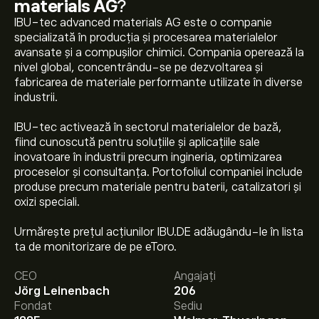
materials AG
?
IBU-tec advanced materials AG este o companie
specializată în producția și procesarea materialelor
avansate și a compușilor chimici. Compania operează la
nivel global, concentrându-se pe dezvoltarea și
fabricarea de materiale performante utilizate în diverse
industrii.
IBU-tec activează în sectorul materialelor de bază,
fiind cunoscută pentru soluțiile și aplicațiile sale
inovatoare în industrii precum ingineria, optimizarea
proceselor și consultanța. Portofoliul companiei include
produse precum materiale pentru baterii, catalizatori și
oxizi speciali.
Urmărește prețul acțiunilor IBU.DE adăugându-le în lista
Prețul actual al acțiunilor IBU.DE este 15.00‎€‎.
ta de monitorizare de pe eToro.
CEO
Angajați
Jörg Leinenbach
206
Prețul țintă mediu pentru acțiunile IBU-tec advanced
Fondat
Sediu