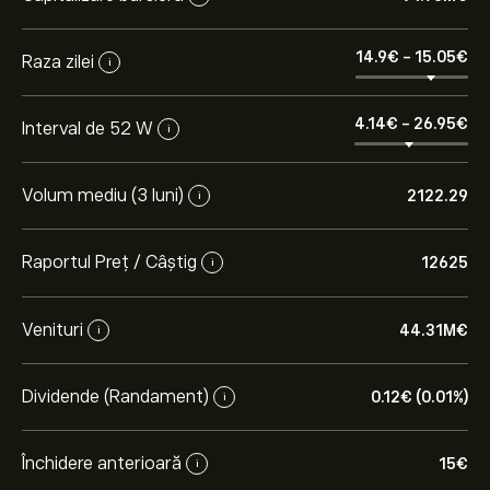
14.9‎€‎
-
15.05‎€‎
Raza zilei
i
4.14‎€‎
-
26.95‎€‎
Interval de 52 W
i
Volum mediu (3 luni)
2122.29
i
Raportul Preț / Câștig
12625
i
Venituri
44.31M‎€‎
i
Dividende (Randament)
0.12‎€‎ (0.01%)
i
Închidere anterioară
15‎€‎
i