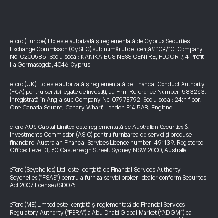
eToro (Europe) Ltd este autorizată și reglementată de Cyprus Securities
Exchange Commission (CySEC) sub numărul de licență# 109/10. Company
No. C200585. Sediu social: KANIKA BUSINESS CENTRE, FLOOR 7, 4 Profiti
Ilia Germasogeia, 4046 Cyprus
eToro (UK) Ltd este autorizată și reglementată de Financial Conduct Authority
(FCA) pentru servicii legate de investiții, cu Firm Reference Number: 583263.
Înregistrată în Anglia sub Company No. 07973792. Sediu social: 24th floor,
One Canada Square, Canary Wharf, London E14 5AB, England.
eToro AUS Capital Limited este reglementată de Australian Securities &
Investments Commission (ASIC) pentru furnizarea de servicii și produse
financiare. Australian Financial Services Licence number: 491139. Registered
Office: Level 3, 60 Castlereagh Street, Sydney NSW 2000, Australia
eToro (Seychelles) Ltd. este licențiată de Financial Services Authority
Seychelles ("FSAS") pentru a furniza servicii broker-dealer conform Securities
Act 2007 License #SD076
eToro (ME) Limited este licențiată și reglementată de Financial Services
Regulatory Authority ("FSRA") a Abu Dhabi Global Market (“ADGM”) ca