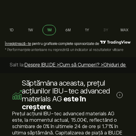
1D
1W
1M
6M
1Y
3Y
MAX
Înregistrează-te
pentru graficele complete sponsorizate de
* Performanțele anterioare nu reprezintă un indicator al rezultatelor viitoare
Salt la:
Despre IBU.DE >
Cum să Cumperi? >
Ghiduri de top
Săptămâna aceasta, prețul
acțiunilor IBU-tec advanced
i
materials AG
este în
creștere.
Prețul acțiunii IBU-tec advanced materials AG
este, la momentul actual, 15.00‎€‎, reflectând o
schimbare de ‎0‎% în ultimele 24 de ore și ‎1.71‎% în
ultima săptămână. Capitalizarea de piață a IBU.DE