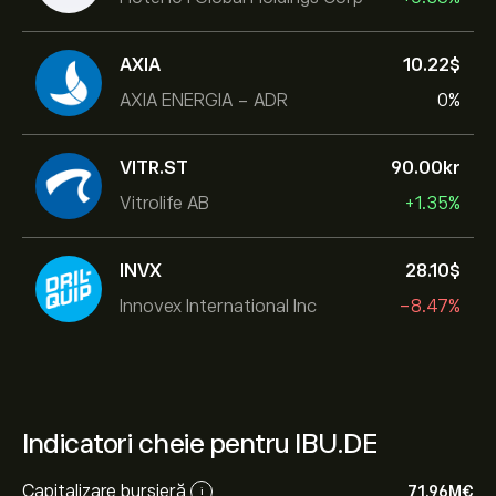
AXIA
10.22‎$‎
AXIA ENERGIA - ADR
0%
VITR.ST
90.00‎kr‎
Vitrolife AB
+1.35%
INVX
28.10‎$‎
Innovex International Inc
-8.47%
Indicatori cheie pentru IBU.DE
Capitalizare bursieră
71.96M‎€‎
i