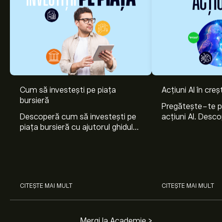
Cum să investești pe piața
Acțiuni AI în cre
bursieră
Pregătește-te 
Descoperă cum să investești pe
acțiuni AI. Desco
piața bursieră cu ajutorul ghidului
Nvidia, Broadco
nostru pentru începători. Înțelege
Arista Networks
cum funcționează piețele și
prin analiza exper
învață cum să faci prima
investiție.
CITEȘTE MAI MULT
CITEȘTE MAI MULT
Mergi la Academie >