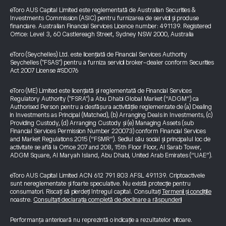
eToro AUS Capital Limited este reglementată de Australian Securities &
Investments Commission (ASIC) pentru furnizarea de servicii și produse
financiare. Australian Financial Services Licence number: 491139. Registered
Office: Level 3, 60 Castlereagh Street, Sydney NSW 2000, Australia
eToro (Seychelles) Ltd. este licențiată de Financial Services Authority
Seychelles ("FSAS") pentru a furniza servicii broker-dealer conform Securities
Act 2007 License #SD076
eToro (ME) Limited este licențiată și reglementată de Financial Services
Regulatory Authority ("FSRA") a Abu Dhabi Global Market (“ADGM”) ca
Authorised Person pentru a desfășura activitățile reglementate de (a) Dealing
in Investments as Principal (Matched), (b) Arranging Deals in Investments, (c)
Providing Custody, (d) Arranging Custody și (e) Managing Assets (sub
Financial Services Permission Number 220073) conform Financial Services
and Market Regulations 2015 (“FSMR”). Sediul său social și principalul loc de
activitate se află la Office 207 and 208, 15th Floor Floor, Al Sarab Tower,
ADGM Square, Al Maryah Island, Abu Dhabi, United Arab Emirates (“UAE”).
eToro AUS Capital Limited ACN 612 791 803 AFSL 491139. Criptoactivele
sunt nereglementate și foarte speculative. Nu există protecție pentru
consumatori. Riscați să pierdeți întregul capital. Consultați
Termenii și condițiile
noastre.
Consultați declarația completă de declinare a răspunderii
Performanța anterioară nu reprezintă o indicație a rezultatelor viitoare.