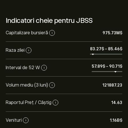
Indicatori cheie pentru JBSS
Capitalizare bursieră
975.73M‎$‎
i
83.27‎$‎
-
85.46‎$‎
Raza zilei
i
57.89‎$‎
-
90.71‎$‎
Interval de 52 W
i
Volum mediu (3 luni)
121887.23
i
Raportul Preț / Câștig
14.63
i
Venituri
1.16B‎$‎
i