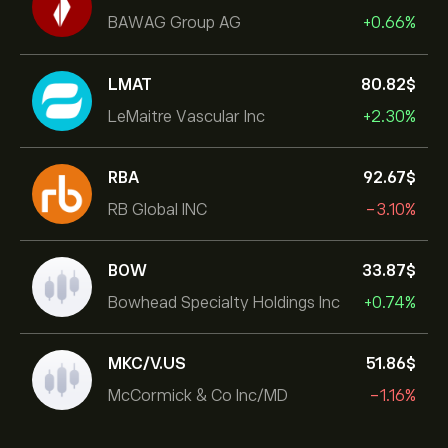
BAWAG Group AG
+0.66%
LMAT
80.82‎$‎
LeMaitre Vascular Inc
+2.30%
RBA
92.67‎$‎
RB Global INC
-3.10%
BOW
33.87‎$‎
Bowhead Specialty Holdings Inc
+0.74%
MKC/V.US
51.86‎$‎
McCormick & Co Inc/MD
-1.16%