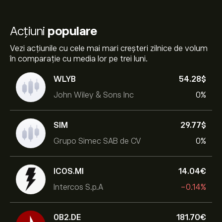
Acțiuni
populare
Vezi acțiunile cu cele mai mari creșteri zilnice de volum
în comparație cu media lor pe trei luni.
WLYB
54.28‎$‎
John Wiley & Sons Inc
0%
SIM
29.77‎$‎
Grupo Simec SAB de CV
0%
ICOS.MI
14.04‎€‎
Intercos S.p.A
-0.14%
0B2.DE
181.70‎€‎