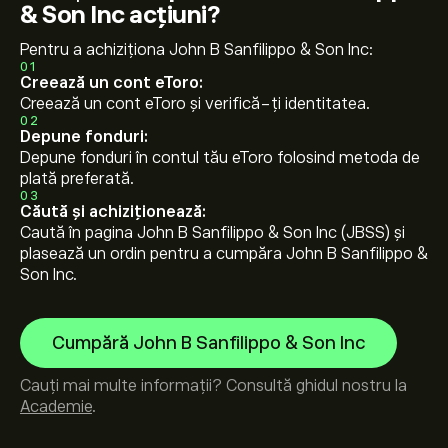
& Son Inc acțiuni?
Pentru a achiziționa John B Sanfilippo & Son Inc:
01
Creează un cont eToro:
Creează un cont eToro și verifică-ți identitatea.
02
Depune fonduri:
Depune fonduri în contul tău eToro folosind metoda de
plată preferată.
03
Căută și achiziționează:
Caută în pagina John B Sanfilippo & Son Inc (JBSS) și
plasează un ordin pentru a cumpăra John B Sanfilippo &
Son Inc.
Cumpără John B Sanfilippo & Son Inc
Cauți mai multe informații? Consultă ghidul nostru la
Academie
.