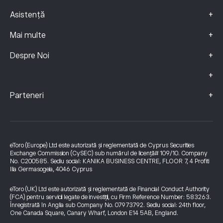
+
Asistență
+
Mai multe
+
Despre Noi
+
+
Parteneri
eToro (Europe) Ltd este autorizată și reglementată de Cyprus Securities
Exchange Commission (CySEC) sub numărul de licență# 109/10. Company
No. C200585. Sediu social: KANIKA BUSINESS CENTRE, FLOOR 7, 4 Profiti
Ilia Germasogeia, 4046 Cyprus
eToro (UK) Ltd este autorizată și reglementată de Financial Conduct Authority
(FCA) pentru servicii legate de investiții, cu Firm Reference Number: 583263.
Înregistrată în Anglia sub Company No. 07973792. Sediu social: 24th floor,
One Canada Square, Canary Wharf, London E14 5AB, England.