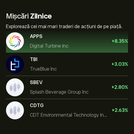
Mișcări
Zilnice
Explorează cei mai mari traderi de acțiuni de pe piață.
APPS
+
8.35
%
Digital Turbine Inc
TBI
+
3.03
%
TrueBlue Inc
SBEV
+
2.80
%
Splash Beverage Group Inc
CDTG
+
2.63
%
CDT Environmental Technology Investment Holdings L