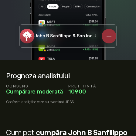
John B Sanfilippo & Son Inc
JBSS
Prognoza analistului
CONSENS
PREȚ ȚINTĂ
Cumpărare moderată
109.00
Conform
analiștilor care au examinat
JBSS
Cum pot
cumpăra John B Sanfilippo