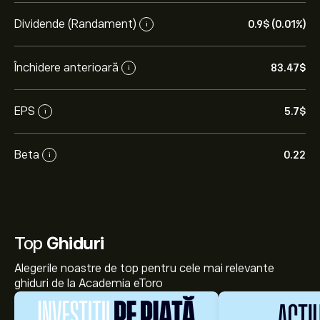
Dividende (Randament)
0.9‎$‎ (0.01%)
i
Închidere anterioară
83.47‎$‎
i
EPS
5.7‎$‎
i
Beta
0.22
i
Top
Ghiduri
Alegerile noastre de top pentru cele mai relevante
ghiduri de la Academia eToro