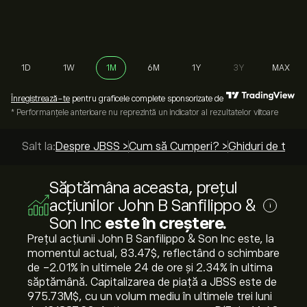
1D
1W
1M
6M
1Y
3Y
MAX
Înregistrează-te
pentru graficele complete sponsorizate de
* Performanțele anterioare nu reprezintă un indicator al rezultatelor viitoare
Salt la:
Despre JBSS >
Cum să Cumperi? >
Ghiduri de top >
Săptămâna aceasta, prețul
acțiunilor John B Sanfilippo &
i
Son Inc
este în creștere.
Prețul acțiunii John B Sanfilippo & Son Inc este, la
momentul actual, 83.47‎$‎, reflectând o schimbare
de ‎-2.01‎% în ultimele 24 de ore și ‎2.34‎% în ultima
săptămână. Capitalizarea de piață a JBSS este de
975.73M‎$‎, cu un volum mediu în ultimele trei luni