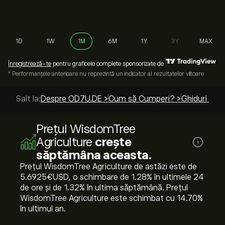
1D
1W
1M
6M
1Y
3Y
MAX
Înregistrează-te
pentru graficele complete sponsorizate de
* Performanțele anterioare nu reprezintă un indicator al rezultatelor viitoare
Salt la:
Despre OD7U.DE >
Cum să Cumperi? >
Ghiduri de t
Prețul WisdomTree
Agriculture
crește
i
săptămâna aceasta.
Prețul WisdomTree Agriculture de astăzi este de
5.6925‎€‎USD, o schimbare de ‎1.28‎% în ultimele 24
de ore și de ‎1.32‎% în ultima săptămână. Prețul
WisdomTree Agriculture este schimbat cu ‎14.70‎%
în ultimul an.