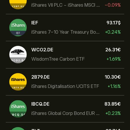
iShares VII PLC - iShares MSCI EMU USD Hedged UCITS ETF
-0.09%
IEF
93.17‎$‎
iShares 7-10 Year Treasury Bond ETF
+0.24%
WCO2.DE
26.31‎€‎
WisdomTree Carbon ETF
+1.69%
2B79.DE
10.30‎€‎
iShares Digitalisation UCITS ETF
+1.16%
IBCQ.DE
83.85‎€‎
iShares Global Corp Bond EUR Hedged UCITS ETF Dist
+0.23%