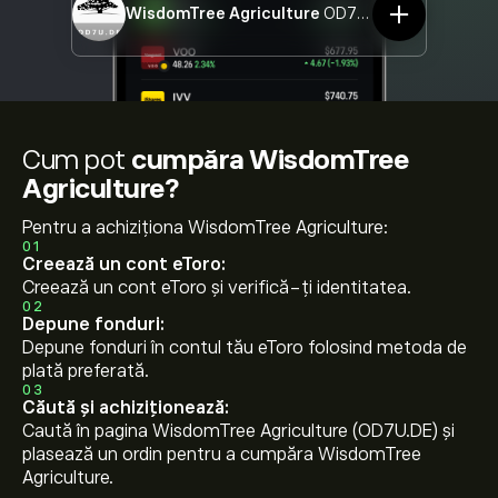
WisdomTree Agriculture
OD7U.DE
Cum pot
cumpăra WisdomTree
Agriculture?
Pentru a achiziționa WisdomTree Agriculture:
01
Creează un cont eToro:
Creează un cont eToro și verifică-ți identitatea.
02
Depune fonduri:
Depune fonduri în contul tău eToro folosind metoda de
plată preferată.
03
Căută și achiziționează:
Caută în pagina WisdomTree Agriculture (OD7U.DE) și
plasează un ordin pentru a cumpăra WisdomTree
Agriculture.