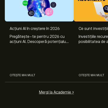
Acțiuni AI în creștere în 2026
Ce sunt investiți
Pregătește-te pentru 2026 cu
Investițiile recur
acțiuni AI. Descoperă potențialul
posibilitatea de a
Nvidia, Broadcom, CrowdStrike,
lunar, într-unul 
Arista Networks și Amphenol,
active. Află cum 
prin analiza experților eToro.
planurile de invest
CITEȘTE MAI MULT
CITEȘTE MAI MULT
Mergi la Academie >