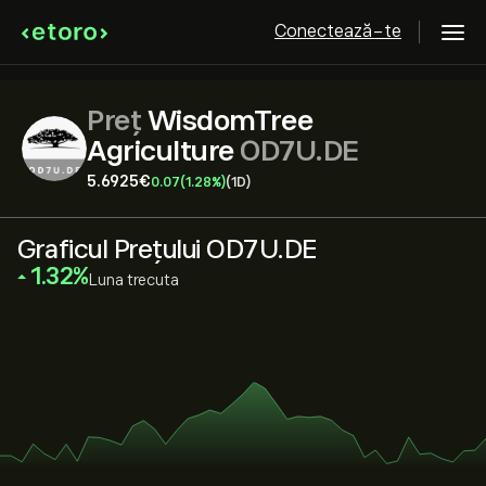
Conectează-te
Preț
WisdomTree
Agriculture
OD7U.DE
5.6925‎€‎
0.07
(1.28%)
(1D)
Graficul Prețului OD7U.DE
‎1.32‎
Luna trecuta