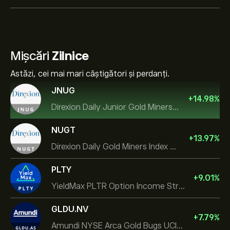
Mișcări
Zilnice
Astăzi, cei mai mari câștigători și perdanți.
JNUG
+
14.98
%
Direxion Daily Junior Gold Miners Index Bull 2X ETF
NUGT
+
13.97
%
Direxion Daily Gold Miners Index Bull 2X ETF
PLTY
+
9.01
%
YieldMax PLTR Option Income Strategy ETF
GLDU.NV
+
7.79
%
Amundi NYSE Arca Gold Bugs UCITS ETF Dist