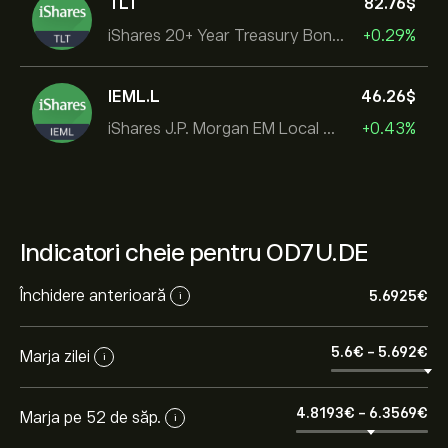
TLT
82.76‎$‎
iShares 20+ Year Treasury Bond ETF
+0.29%
IEML.L
46.26‎$‎
iShares J.P. Morgan EM Local Govt Bond UCITS ETF
+0.43%
Indicatori cheie pentru OD7U.DE
Închidere anterioară
5.6925‎€‎
i
5.6‎€‎
-
5.692‎€‎
Marja zilei
i
4.8193‎€‎
-
6.3569‎€‎
Marja pe 52 de săp.
i