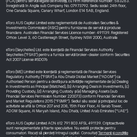
(FCA) pentru servicii legate de investiții, cu Firm Reference Number: 583263.
Înregistrată în Anglia sub Company No. 07973792. Sediu social: 24th floor,
One Canada Square, Canary Wharf, London E14 5AB, England.
eToro AUS Capital Limited este reglementată de Australian Securities &
Investments Commission (ASIC) pentru furnizarea de servicii și produse
financiare. Australian Financial Services Licence number: 491139. Registered
Office: Level 3, 60 Castlereagh Street, Sydney NSW 2000, Australia
eToro (Seychelles) Ltd. este licențiată de Financial Services Authority
Seychelles ("FSAS") pentru a furniza servicii broker-dealer conform Securities
Act 2007 License #SD076
eToro (ME) Limited este licențiată și reglementată de Financial Services
Regulatory Authority ("FSRA") a Abu Dhabi Global Market (“ADGM”) ca
Authorised Person pentru a desfășura activitățile reglementate de (a) Dealing
in Investments as Principal (Matched), (b) Arranging Deals in Investments, (c)
Providing Custody, (d) Arranging Custody și (e) Managing Assets (sub
Financial Services Permission Number 220073) conform Financial Services
and Market Regulations 2015 (“FSMR”). Sediul său social și principalul loc de
activitate se află la Office 207 and 208, 15th Floor Floor, Al Sarab Tower,
ADGM Square, Al Maryah Island, Abu Dhabi, United Arab Emirates (“UAE”).
eToro AUS Capital Limited ACN 612 791 803 AFSL 491139. Criptoactivele
sunt nereglementate și foarte speculative. Nu există protecție pentru
consumatori. Riscați să pierdeți întregul capital. Consultați
Termenii și condițiile