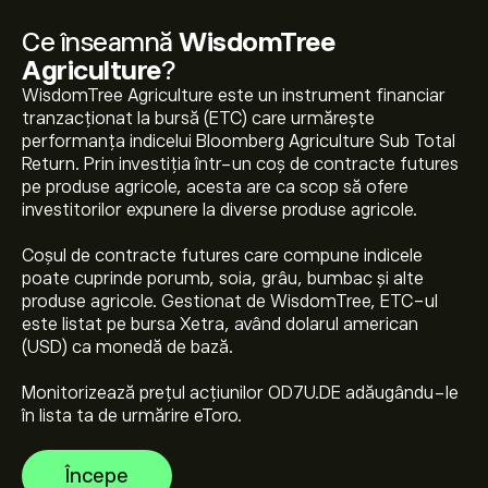
Ce înseamnă
WisdomTree
Agriculture
?
WisdomTree Agriculture este un instrument financiar
tranzacționat la bursă (ETC) care urmărește
performanța indicelui Bloomberg Agriculture Sub Total
Return. Prin investiția într-un coș de contracte futures
pe produse agricole, acesta are ca scop să ofere
investitorilor expunere la diverse produse agricole.
Prețul actual pentru OD7U.DE este de 5.6925‎€‎
Coșul de contracte futures care compune indicele
poate cuprinde porumb, soia, grâu, bumbac și alte
produse agricole. Gestionat de WisdomTree, ETC-ul
Maximul istoric al WisdomTree Agriculture este
este listat pe bursa Xetra, având dolarul american
6.3569‎€‎
(USD) ca monedă de bază.
Monitorizează prețul acțiunilor OD7U.DE adăugându-le
Selectează intervalul de timp „1D” sau „1W” pe graficul
în lista ta de urmărire eToro.
eToro și micșorează pentru a vedea mișcările de preț
istorice pentru WisdomTree Agriculture. Prețul pentru
Începe
WisdomTree Agriculture a variat între 0.73‎€‎ în ultimul