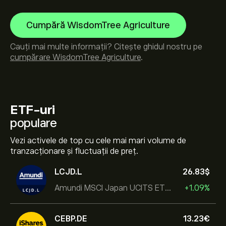
Cumpără WisdomTree Agriculture
Cauți mai multe informații? Citește ghidul nostru pe
cumpărare WisdomTree Agriculture
.
ETF-uri
populare
Vezi activele de top cu cele mai mari volume de
tranzacționare și fluctuații de preț.
LCJD.L
26.83‎$‎
Amundi MSCI Japan UCITS ETF Acc
+1.09%
CEBP.DE
13.23‎€‎