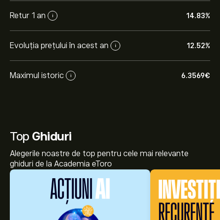
Retur 1 an
14.83%
i
Evoluția prețului în acest an
12.52%
i
Maximul istoric
6.3569‎€‎
i
Top
Ghiduri
Alegerile noastre de top pentru cele mai relevante
ghiduri de la Academia eToro