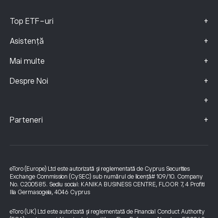
+
Top ETF-uri
+
Asistență
+
Mai multe
+
Despre Noi
+
+
Parteneri
eToro (Europe) Ltd este autorizată și reglementată de Cyprus Securities
Exchange Commission (CySEC) sub numărul de licență# 109/10. Company
No. C200585. Sediu social: KANIKA BUSINESS CENTRE, FLOOR 7, 4 Profiti
Ilia Germasogeia, 4046 Cyprus
eToro (UK) Ltd este autorizată și reglementată de Financial Conduct Authority