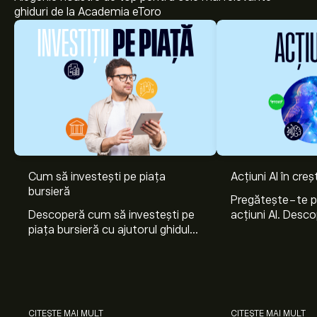
ghiduri de la Academia eToro
Cum să investești pe piața
Acțiuni AI în cre
bursieră
Pregătește-te 
Descoperă cum să investești pe
acțiuni AI. Desco
piața bursieră cu ajutorul ghidului
Nvidia, Broadco
nostru pentru începători. Înțelege
Arista Networks
cum funcționează piețele și
prin analiza exper
învață cum să faci prima
investiție.
CITEȘTE MAI MULT
CITEȘTE MAI MULT