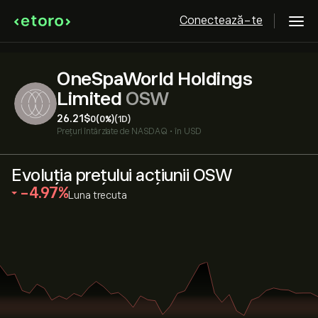
Conectează-te
OneSpaWorld Holdings
Limited
OSW
26.21‎$‎
0
(0%)
(1D)
Prețuri întârziate de
NASDAQ
•
în USD
Evoluția prețului acțiunii OSW
‎-4.97‎
Luna trecuta