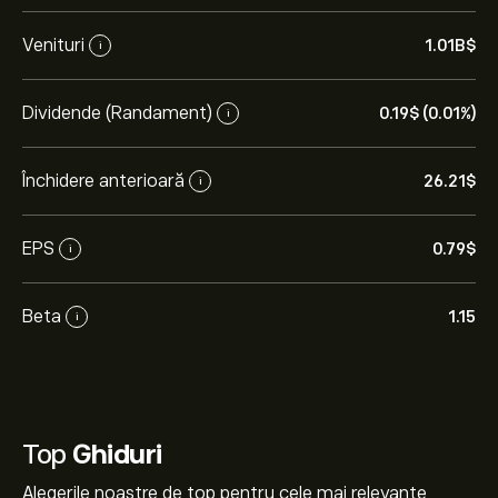
Venituri
1.01B‎$‎
i
Dividende (Randament)
0.19‎$‎ (0.01%)
i
Închidere anterioară
26.21‎$‎
i
EPS
0.79‎$‎
i
Beta
1.15
i
Top
Ghiduri
Alegerile noastre de top pentru cele mai relevante