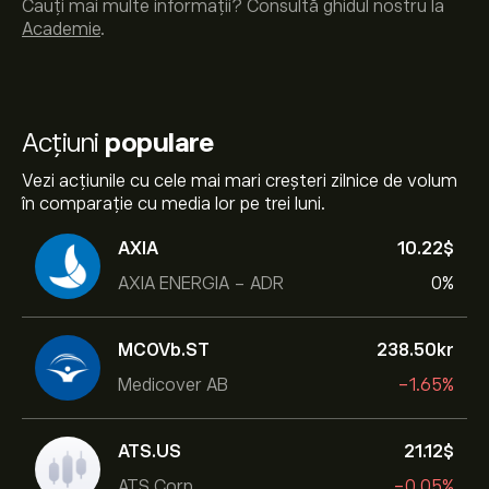
Cauți mai multe informații? Consultă ghidul nostru la
Academie
.
Acțiuni
populare
Vezi acțiunile cu cele mai mari creșteri zilnice de volum
în comparație cu media lor pe trei luni.
AXIA
10.22‎$‎
AXIA ENERGIA - ADR
0%
MCOVb.ST
238.50‎kr‎
Medicover AB
-1.65%
ATS.US
21.12‎$‎
ATS Corp
-0.05%