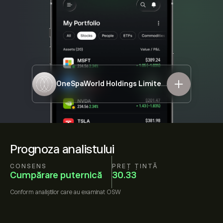
OneSpaWorld Holdings Limited
OSW
Prognoza analistului
CONSENS
PREȚ ȚINTĂ
Cumpărare puternică
30.33
Conform
analiștilor care au examinat
OSW