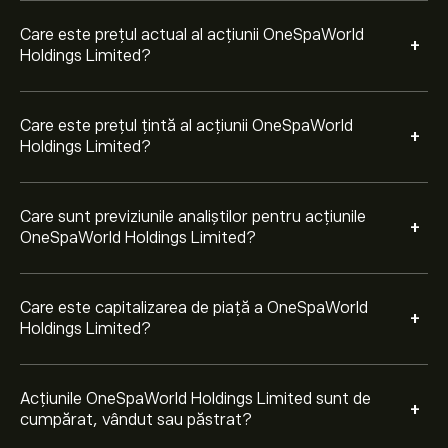
ultimele 3 luni, consensul general este Cumpărare
puternică.
Care este prețul actual al acțiunii OneSpaWorld
+
Holdings Limited?
Care este prețul țintă al acțiunii OneSpaWorld
+
Holdings Limited?
Care sunt previziunile analiștilor pentru acțiunile
+
OneSpaWorld Holdings Limited?
Care este capitalizarea de piață a OneSpaWorld
+
Holdings Limited?
Acțiunile OneSpaWorld Holdings Limited sunt de
+
cumpărat, vândut sau păstrat?