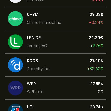
CHYM
29.03‎$‎
Chime Financial Inc
-0.24%
LEN.DE
24.20‎€‎
Lenzing AG
+2.76%
DOCS
27.40‎$‎
Doximity Inc.
+32.62%
WPP
27.55‎$‎
WPP plc
0%
UTI
28.74‎$‎