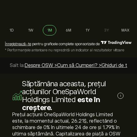
1D
1W
1M
6M
1Y
3Y
MAX
Înregistrează-te
pentru graficele complete sponsorizate de
* Performanțele anterioare nu reprezintă un indicator al rezultatelor viitoare
Salt la:
Despre OSW >
Cum să Cumperi? >
Ghiduri de top >
Săptămâna aceasta, prețul
acțiunilor OneSpaWorld
i
Holdings Limited
este în
creștere.
Prețul acțiunii OneSpaWorld Holdings Limited
este, la momentul actual, 26.21‎$‎, reflectând o
schimbare de ‎0‎% în ultimele 24 de ore și ‎1.79‎% în
ultima săptămână. Capitalizarea de piață a OSW