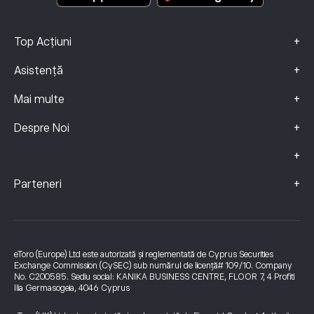
+
Top Acțiuni
+
Asistență
+
Mai multe
+
Despre Noi
+
+
Parteneri
eToro (Europe) Ltd este autorizată și reglementată de Cyprus Securities
Exchange Commission (CySEC) sub numărul de licență# 109/10. Company
No. C200585. Sediu social: KANIKA BUSINESS CENTRE, FLOOR 7, 4 Profiti
Ilia Germasogeia, 4046 Cyprus