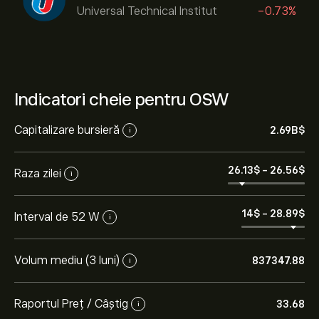
Universal Technical Institut
-0.73%
Indicatori cheie pentru OSW
Capitalizare bursieră
2.69B‎$‎
i
26.13‎$‎
-
26.56‎$‎
Raza zilei
i
14‎$‎
-
28.89‎$‎
Interval de 52 W
i
Volum mediu (3 luni)
837347.88
i
Raportul Preț / Câștig
33.68
i