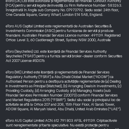
eToro (UK) Ltd este autorizată și reglementată de Financial Conduct Authority
(FCA) pentru servicii legate de investiții, cu Firm Reference Number: 583263.
Înregistrată în Anglia sub Company No. 07973792. Sediu social: 24th floor,
One Canada Square, Canary Wharf, London E14 5AB, England.
eToro AUS Capital Limited este reglementată de Australian Securities &
Investments Commission (ASIC) pentru furnizarea de servicii și produse
financiare. Australian Financial Services Licence number: 491139. Registered
Office: Level 3, 60 Castlereagh Street, Sydney NSW 2000, Australia
eToro (Seychelles) Ltd. este licențiată de Financial Services Authority
Seychelles ("FSAS") pentru a furniza servicii broker-dealer conform Securities
Act 2007 License #SD076
eToro (ME) Limited este licențiată și reglementată de Financial Services
Regulatory Authority ("FSRA") a Abu Dhabi Global Market (“ADGM”) ca
Authorised Person pentru a desfășura activitățile reglementate de (a) Dealing
in Investments as Principal (Matched), (b) Arranging Deals in Investments, (c)
Providing Custody, (d) Arranging Custody și (e) Managing Assets (sub
Financial Services Permission Number 220073) conform Financial Services
and Market Regulations 2015 (“FSMR”). Sediul său social și principalul loc de
activitate se află la Office 207 and 208, 15th Floor Floor, Al Sarab Tower,
ADGM Square, Al Maryah Island, Abu Dhabi, United Arab Emirates (“UAE”).
eToro AUS Capital Limited ACN 612 791 803 AFSL 491139. Criptoactivele
sunt nereglementate și foarte speculative. Nu există protecție pentru