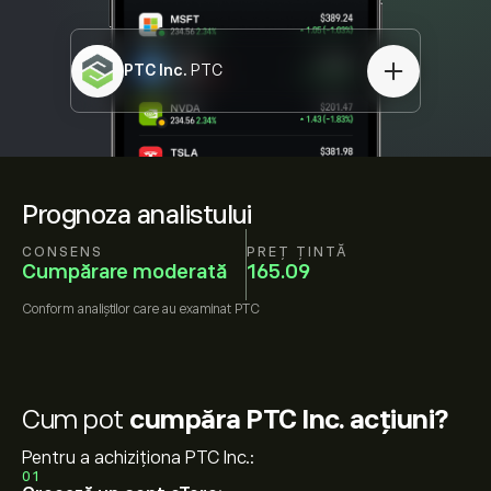
PTC Inc.
PTC
Prognoza analistului
CONSENS
PREȚ ȚINTĂ
Cumpărare moderată
165.09
Conform
analiștilor care au examinat
PTC
Cum pot
cumpăra PTC Inc. acțiuni?
Pentru a achiziționa PTC Inc.:
01