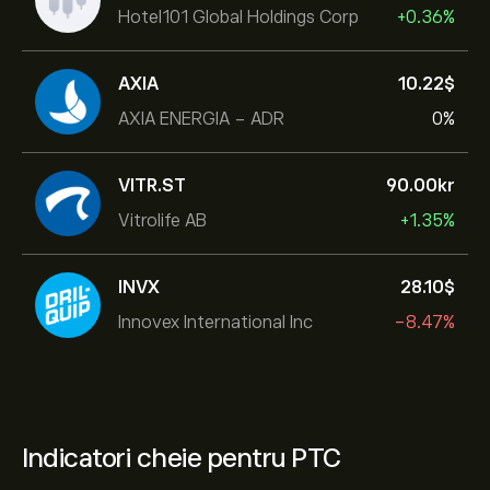
Hotel101 Global Holdings Corp
+0.36%
AXIA
10.22‎$‎
AXIA ENERGIA - ADR
0%
VITR.ST
90.00‎kr‎
Vitrolife AB
+1.35%
INVX
28.10‎$‎
Innovex International Inc
-8.47%
Indicatori cheie pentru PTC