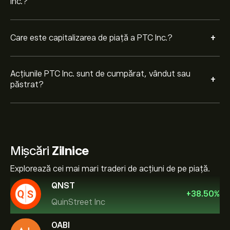
Inc.?
+
Care este capitalizarea de piață a PTC Inc.?
Acțiunile PTC Inc. sunt de cumpărat, vândut sau
+
păstrat?
Mișcări
Zilnice
Explorează cei mai mari traderi de acțiuni de pe piață.
QNST
+
38.50
%
QuinStreet Inc
OABI