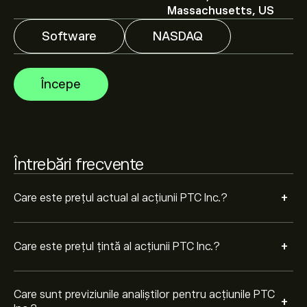
Massachusetts, US
Analiștii oferă previziuni pentru acțiunile PTC Inc. bazate
pe tendințele pieței, rapoarte financiare și creșterea
Software
NASDAQ
estimată. Verifică cele mai recente previziuni pentru
mișcările viitoare de preț.
Capitalizarea de piață a PTC Inc. este de 16.03B‎$‎
Începe
Pe baza recomandărilor a 12 analiști pentru PTC în
ultimele 3 luni, consensul general este Cumpărare
moderată.
Întrebări frecvente
+
Care este prețul actual al acțiunii PTC Inc.?
+
Care este prețul țintă al acțiunii PTC Inc.?
Care sunt previziunile analiștilor pentru acțiunile PTC
+