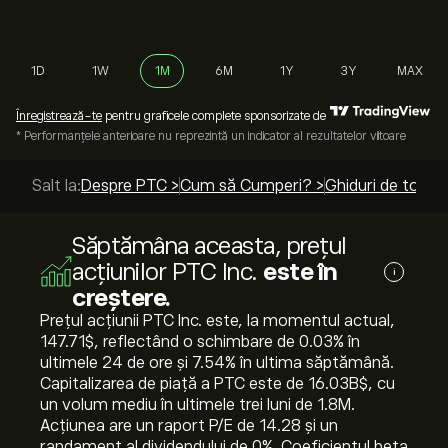
1D
1W
1M
6M
1Y
3Y
MAX
Înregistrează-te
pentru graficele complete sponsorizate de
* Performanțele anterioare nu reprezintă un indicator al rezultatelor viitoare
Salt la:
Despre PTC >
Cum să Cumperi? >
Ghiduri de top >
Săptămâna aceasta, prețul
acțiunilor PTC Inc.
este în
i
creștere.
Prețul acțiunii PTC Inc. este, la momentul actual,
147.71‎$‎, reflectând o schimbare de ‎0.03‎% în
ultimele 24 de ore și ‎7.54‎% în ultima săptămână.
Capitalizarea de piață a PTC este de 16.03B‎$‎, cu
un volum mediu în ultimele trei luni de 1.8M.
Acțiunea are un raport P/E de 14.28 și un
randament al dividendului de 0%. Coeficientul beta