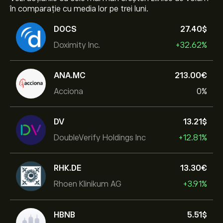
în comparație cu media lor pe trei luni.
DOCS
27.40‎$‎
Doximity Inc.
+32.62%
ANA.MC
213.00‎€‎
Acciona
0%
DV
13.21‎$‎
DoubleVerify Holdings Inc
+12.81%
RHK.DE
13.30‎€‎
Rhoen Klinikum AG
+3.91%
HBNB
5.51‎$‎