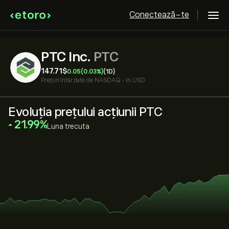
Conectează-te
PTC Inc.
PTC
147.71‎$‎
0.05
(0.03%)
(1D)
Prețuri întârziate de
NASDAQ
•
în USD
Evoluția prețului acțiunii PTC
‎21.99‎
Luna trecuta