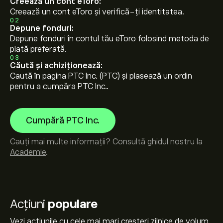
Creează un cont eToro:
Creează un cont eToro și verifică-ți identitatea.
02
Depune fonduri:
Depune fonduri în contul tău eToro folosind metoda de
plată preferată.
03
Căută și achiziționează:
Caută în pagina PTC Inc. (PTC) și plasează un ordin
pentru a cumpăra PTC Inc..
Cumpără PTC Inc.
Cauți mai multe informații? Consultă ghidul nostru la
Academie
.
Acțiuni
populare
Vezi acțiunile cu cele mai mari creșteri zilnice de volum