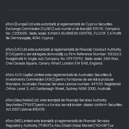
eToro (Europe) Ltd este autorizată și reglementată de Cyprus Securities
Exchange Commission (CySEC) sub numărul de licență# 109/10. Company
No. C200585. Sediu social: KANIKA BUSINESS CENTRE, FLOOR 7, 4 Profiti
Ilia Germasogeia, 4046 Cyprus
eToro (UK) Ltd este autorizată și reglementată de Financial Conduct Authority
(FCA) pentru servicii legate de investiții, cu Firm Reference Number: 583263.
Înregistrată în Anglia sub Company No. 07973792. Sediu social: 24th floor,
One Canada Square, Canary Wharf, London E14 5AB, England.
eToro AUS Capital Limited este reglementată de Australian Securities &
Investments Commission (ASIC) pentru furnizarea de servicii și produse
financiare. Australian Financial Services Licence number: 491139. Registered
Office: Level 3, 60 Castlereagh Street, Sydney NSW 2000, Australia
eToro (Seychelles) Ltd. este licențiată de Financial Services Authority
Seychelles ("FSAS") pentru a furniza servicii broker-dealer conform Securities
Act 2007 License #SD076
eToro (ME) Limited este licențiată și reglementată de Financial Services
Regulatory Authority ("FSRA") a Abu Dhabi Global Market (“ADGM”) ca