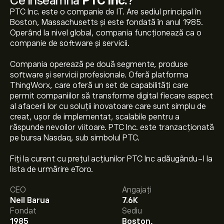
Ce înseamnă
PTC Inc.
?
PTC Inc. este o companie de IT. Are sediul principal în
Boston, Massachusetts și este fondată în anul 1985.
Operând la nivel global, compania funcționează ca o
companie de software și servicii.
Compania operează pe două segmente, produse
software și servicii profesionale. Oferă platforma
ThingWorx, care oferă un set de capabilități care
permit companiilor să transforme digital fiecare aspect
al afacerii lor cu soluții inovatoare care sunt simplu de
creat, ușor de implementat, scalabile pentru a
răspunde nevoilor viitoare. PTC Inc. este tranzacționată
pe bursa Nasdaq, sub simbolul PTC.
Prețul actual al acțiunilor PTC este 147.71‎$‎.
Fiți la curent cu prețul acțiunilor PTC Inc adăugându-l la
lista de urmărire eToro.
CEO
Angajați
Prețul țintă mediu pentru acțiunile PTC Inc. este
Neil Barua
7.6K
147.71‎$‎.
Creează-ți un cont
pe eToro pentru previziunile
Fondat
Sediu
analiștilor și ținte de preț.
1985
Boston,