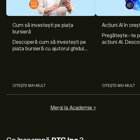
Cum să investești pe piața
Acțiuni AI în cre
bursieră
Pregătește-te 
Descoperă cum să investești pe
acțiuni AI. Desco
piața bursieră cu ajutorul ghidului
Nvidia, Broadco
nostru pentru începători. Înțelege
Arista Networks
cum funcționează piețele și
prin analiza exper
învață cum să faci prima
investiție.
CITEȘTE MAI MULT
CITEȘTE MAI MULT
Mergi la Academie >