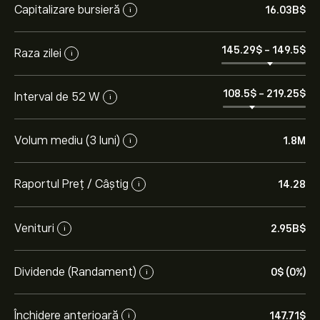
Capitalizare bursieră
16.03B‎$‎
i
145.29‎$‎
-
149.5‎$‎
Raza zilei
i
108.5‎$‎
-
219.25‎$‎
Interval de 52 W
i
Volum mediu (3 luni)
1.8M
i
Raportul Preț / Câștig
14.28
i
Venituri
2.95B‎$‎
i
Dividende (Randament)
0‎$‎ (0%)
i
Închidere anterioară
147.71‎$‎
i