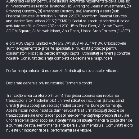
Authorised Person pentru a desfășura activitățile reglementate de (a) Dealing
in Investments as Principal (Matched), (b) Arranging Deals in Investments, (c)
Providing Custody, (d) Arranging Custody și (e) Managing Assets (sub
Financial Services Permission Number 220073) conform Financial Services
and Market Regulations 2015 (“FSMR”). Sediul său social și principalul loc de
activitate se află la Office 207 and 208, 15th Floor Floor, Al Sarab Tower,
ADGM Square, Al Maryah Island, Abu Dhabi, United Arab Emirates (“UAE”).
eToro AUS Capital Limited ACN 612 791 803 AFSL 491139. Criptoactivele
sunt nereglementate și foarte speculative. Nu există protecție pentru
consumatori. Riscați să pierdeți întregul capital. Consultați
Termenii și condițiile
noastre.
Consultați declarația completă de declinare a răspunderii
Performanța anterioară nu reprezintă o indicație a rezultatelor viitoare.
Declarație generală privind riscurile
|
Termeni și condiții
Tranzacționarea cu eToro prin urmărirea și/sau copierea sau replicarea
tranzacțiilor altor traderi implică un nivel ridicat de risc, chiar și atunci când
urmăriți și/sau copiați sau replicați traderii cu cele mai bune performanțe.
Aceste riscuri includ riscul ca dumneavoastră să urmați/copiați deciziile de
tranzacționare ale unor traderi posibil neexperimentați/neprofesioniști sau ale
unor traderi al căror scop sau intenție finală ori situație financiară poate diferi de
a dumneavoastră. Performanța anterioară a unui membru al Comunității eToro
nu este un indicator fiabil al performanței sale viitoare.