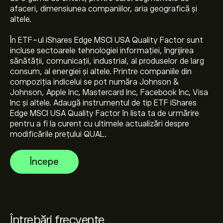
afaceri, dimensiunea companiilor, aria geografică și
altele.
În ETF-ul iShares Edge MSCI USA Quality Factor sunt
Prețul actual pentru QUAL este de 224.97‎$‎
incluse sectoarele tehnologiei informației, îngrijirea
sănătății, comunicații, industrial, al produselor de larg
consum, al energiei și altele. Printre companiile din
compoziția indicelui se pot număra Johnson &
Maximul istoric al iShares Edge MSCI USA Quality este
Johnson, Apple Inc, Mastercard Inc, Facebook Inc, Visa
227.16‎$‎
Inc și altele. Adaugă instrumentul de tip ETF iShares
Edge MSCI USA Quality Factor în lista ta de urmărire
pentru a fi la curent cu ultimele actualizări despre
Selectează intervalul de timp „1D” sau „1W” pe graficul
modificările prețului QUAL.
eToro și micșorează pentru a vedea mișcările de preț
istorice pentru iShares Edge MSCI USA Quality. Prețul
Începe
pentru iShares Edge MSCI USA Quality a variat între
Pentru a cumpăra QUAL, accesează pagina „iShares
39.62‎$‎ în ultimul an.
Edge MSCI USA Quality (QUAL)” pe pe site-ul web
eToro. După ce ți-ai creat un cont și ai depus fondurile,
apasă pe butonul „Tranzacționează” și decide cât
iShares Edge MSCI USA Quality vrei să cumperi. De
Întrebări frecvente
asemenea, poți plasa un ordin care va cumpăra QUAL la