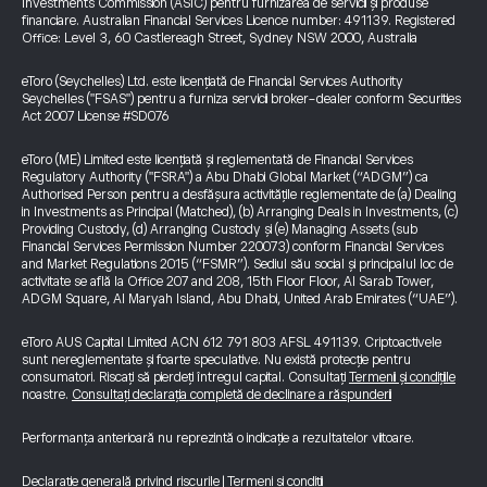
Investments Commission (ASIC) pentru furnizarea de servicii și produse
financiare. Australian Financial Services Licence number: 491139. Registered
Office: Level 3, 60 Castlereagh Street, Sydney NSW 2000, Australia
eToro (Seychelles) Ltd. este licențiată de Financial Services Authority
Seychelles ("FSAS") pentru a furniza servicii broker-dealer conform Securities
Act 2007 License #SD076
eToro (ME) Limited este licențiată și reglementată de Financial Services
Regulatory Authority ("FSRA") a Abu Dhabi Global Market (“ADGM”) ca
Authorised Person pentru a desfășura activitățile reglementate de (a) Dealing
in Investments as Principal (Matched), (b) Arranging Deals in Investments, (c)
Providing Custody, (d) Arranging Custody și (e) Managing Assets (sub
Financial Services Permission Number 220073) conform Financial Services
and Market Regulations 2015 (“FSMR”). Sediul său social și principalul loc de
activitate se află la Office 207 and 208, 15th Floor Floor, Al Sarab Tower,
ADGM Square, Al Maryah Island, Abu Dhabi, United Arab Emirates (“UAE”).
eToro AUS Capital Limited ACN 612 791 803 AFSL 491139. Criptoactivele
sunt nereglementate și foarte speculative. Nu există protecție pentru
consumatori. Riscați să pierdeți întregul capital. Consultați
Termenii și condițiile
noastre.
Consultați declarația completă de declinare a răspunderii
Performanța anterioară nu reprezintă o indicație a rezultatelor viitoare.
Declarație generală privind riscurile
|
Termeni și condiții