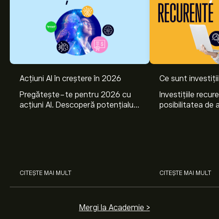
Acțiuni AI în creștere în 2026
Ce sunt investiți
Pregătește-te pentru 2026 cu
Investițiile recur
acțiuni AI. Descoperă potențialul
posibilitatea de a
Nvidia, Broadcom, CrowdStrike,
lunar, într-unul 
Arista Networks și Amphenol,
active. Află cum 
prin analiza experților eToro.
planurile de invest
CITEȘTE MAI MULT
CITEȘTE MAI MULT
Mergi la Academie >