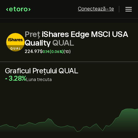
Conectează-te
Preț
iShares Edge MSCI USA
Quality
QUAL
224.97‎$‎
0.14
(0.06%)
(1D)
Graficul Prețului QUAL
‎3.28‎
Luna trecuta