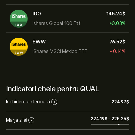
IOO
145.24‎$‎
Ishares Global 100 Etf
+0.03%
EWW
76.52‎$‎
iShares MSCI Mexico ETF
-0.14%
Indicatori cheie pentru QUAL
Închidere anterioară
224.97‎$‎
i
224.19‎$‎
-
225.25‎$‎
Marja zilei
i