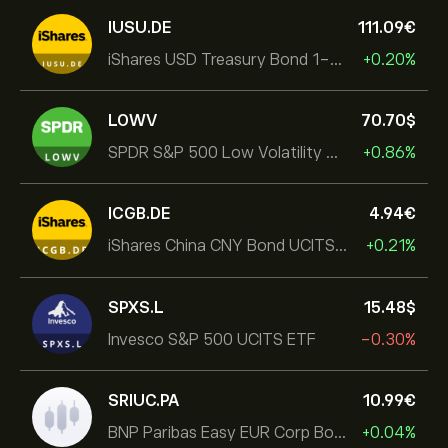
IUSU.DE
111.09‎€‎
iShares USD Treasury Bond 1-3yr UCITS ETF
+0.20%
LOWV
70.70‎$‎
SPDR S&P 500 Low Volatility UCITS ETF
+0.86%
ICGB.DE
4.94‎€‎
iShares China CNY Bond UCITS ETF
+0.21%
SPXS.L
15.48‎$‎
Invesco S&P 500 UCITS ETF
-0.30%
SRIUC.PA
10.99‎€‎
BNP Paribas Easy EUR Corp Bond SRI Fossil Free Ult
+0.04%