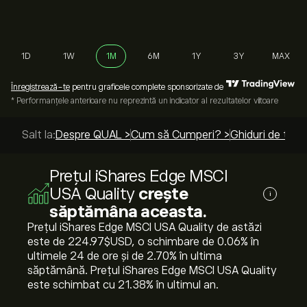
1D
1W
1M
6M
1Y
3Y
MAX
Înregistrează-te
pentru graficele complete sponsorizate de
* Performanțele anterioare nu reprezintă un indicator al rezultatelor viitoare
Salt la:
Despre QUAL >
Cum să Cumperi? >
Ghiduri de top 
Prețul iShares Edge MSCI
USA Quality
crește
i
săptămâna aceasta.
Prețul iShares Edge MSCI USA Quality de astăzi
este de 224.97‎$‎USD, o schimbare de ‎0.06‎% în
ultimele 24 de ore și de ‎2.70‎% în ultima
săptămână. Prețul iShares Edge MSCI USA Quality
este schimbat cu ‎21.38‎% în ultimul an.