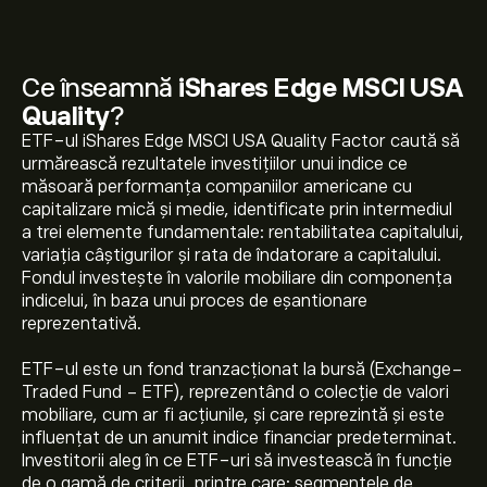
Ce înseamnă
iShares Edge MSCI USA
Quality
?
ETF-ul iShares Edge MSCI USA Quality Factor caută să
urmărească rezultatele investițiilor unui indice ce
măsoară performanța companiilor americane cu
capitalizare mică și medie, identificate prin intermediul
a trei elemente fundamentale: rentabilitatea capitalului,
variația câștigurilor și rata de îndatorare a capitalului.
Fondul investește în valorile mobiliare din componența
indicelui, în baza unui proces de eșantionare
reprezentativă.
ETF-ul este un fond tranzacționat la bursă (Exchange-
Traded Fund - ETF), reprezentând o colecție de valori
mobiliare, cum ar fi acțiunile, și care reprezintă și este
influențat de un anumit indice financiar predeterminat.
Investitorii aleg în ce ETF-uri să investească în funcție
de o gamă de criterii, printre care: segmentele de