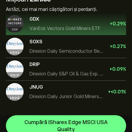
Astăzi, cei mai mari câștigători și perdanți.
GDX
+
0.29
%
VanEck Vectors Gold Miners ETF
SOXS
+
0.27
%
Direxion Daily Semiconductor Bear 3X ETF
DRIP
+
0.09
%
Direxion Daily S&P Oil & Gas Exp. & Prod. Bear 2X ETF
JNUG
+
‎<‎0.01
%
Direxion Daily Junior Gold Miners Index Bull 2X ETF
Cumpără iShares Edge MSCI USA
SPDR Gold
Quality