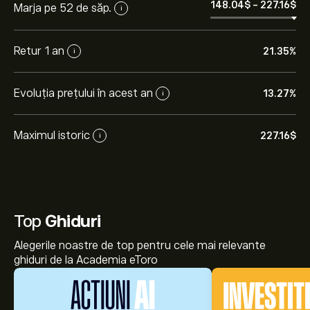
148.04‎$‎
-
227.16‎$‎
Marja pe 52 de săp.
i
Retur 1 an
21.35%
i
Evoluția prețului în acest an
13.27%
i
Maximul istoric
227.16‎$‎
i
Top
Ghiduri
Alegerile noastre de top pentru cele mai relevante
ghiduri de la Academia eToro