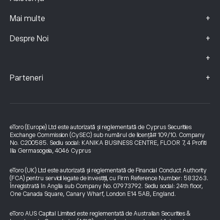
+
Mai multe
+
Despre Noi
+
+
Parteneri
eToro (Europe) Ltd este autorizată și reglementată de Cyprus Securities
Exchange Commission (CySEC) sub numărul de licență# 109/10. Company
No. C200585. Sediu social: KANIKA BUSINESS CENTRE, FLOOR 7, 4 Profiti
Ilia Germasogeia, 4046 Cyprus
eToro (UK) Ltd este autorizată și reglementată de Financial Conduct Authority
(FCA) pentru servicii legate de investiții, cu Firm Reference Number: 583263.
Înregistrată în Anglia sub Company No. 07973792. Sediu social: 24th floor,
One Canada Square, Canary Wharf, London E14 5AB, England.
eToro AUS Capital Limited este reglementată de Australian Securities &