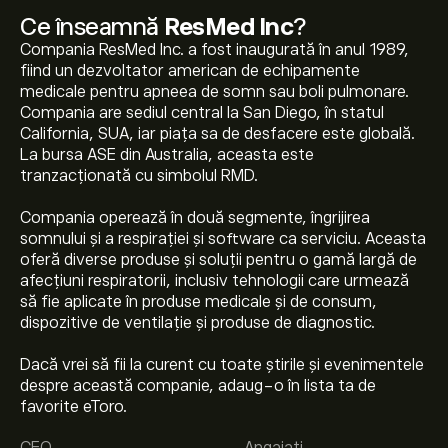
Ce înseamnă
ResMed Inc
?
Compania ResMed Inc. a fost inaugurată în anul 1989,
fiind un dezvoltator american de echipamente
medicale pentru apneea de somn sau boli pulmonare.
Compania are sediul central la San Diego, în statul
California, SUA, iar piaţa sa de desfacere este globală.
La bursa ASE din Australia, aceasta este
tranzacționată cu simbolul RMD.
Compania operează în două segmente, îngrijirea
somnului și a respirației și software ca serviciu. Aceasta
oferă diverse produse și soluții pentru o gamă largă de
afecțiuni respiratorii, inclusiv tehnologii care urmează
să fie aplicate în produse medicale și de consum,
dispozitive de ventilație şi produse de diagnostic.
Dacă vrei să fii la curent cu toate știrile și evenimentele
Prețul actual al acțiunilor RMD este 209.67‎$‎.
despre această companie, adaug-o în lista ta de
favorite eToro.