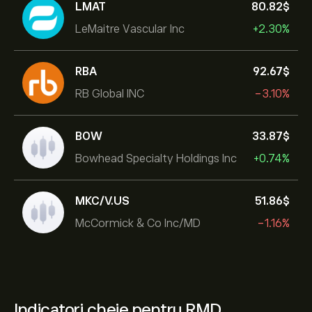
LMAT
80.82‎$‎
LeMaitre Vascular Inc
+2.30%
RBA
92.67‎$‎
RB Global INC
-3.10%
BOW
33.87‎$‎
Bowhead Specialty Holdings Inc
+0.74%
MKC/V.US
51.86‎$‎
McCormick & Co Inc/MD
-1.16%
Indicatori cheie pentru RMD