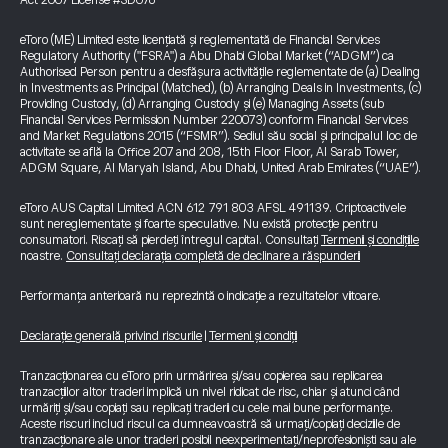
Act 2007 License #SD076
eToro (ME) Limited este licențiată și reglementată de Financial Services
Regulatory Authority ("FSRA") a Abu Dhabi Global Market (“ADGM”) ca
Authorised Person pentru a desfășura activitățile reglementate de (a) Dealing
in Investments as Principal (Matched), (b) Arranging Deals in Investments, (c)
Providing Custody, (d) Arranging Custody și (e) Managing Assets (sub
Financial Services Permission Number 220073) conform Financial Services
and Market Regulations 2015 (“FSMR”). Sediul său social și principalul loc de
activitate se află la Office 207 and 208, 15th Floor Floor, Al Sarab Tower,
ADGM Square, Al Maryah Island, Abu Dhabi, United Arab Emirates (“UAE”).
eToro AUS Capital Limited ACN 612 791 803 AFSL 491139. Criptoactivele
sunt nereglementate și foarte speculative. Nu există protecție pentru
consumatori. Riscați să pierdeți întregul capital. Consultați
Termenii și condițiile
noastre.
Consultați declarația completă de declinare a răspunderii
Performanța anterioară nu reprezintă o indicație a rezultatelor viitoare.
Declarație generală privind riscurile
|
Termeni și condiții
Tranzacționarea cu eToro prin urmărirea și/sau copierea sau replicarea
tranzacțiilor altor traderi implică un nivel ridicat de risc, chiar și atunci când
urmăriți și/sau copiați sau replicați traderii cu cele mai bune performanțe.
Aceste riscuri includ riscul ca dumneavoastră să urmați/copiați deciziile de
tranzacționare ale unor traderi posibil neexperimentați/neprofesioniști sau ale