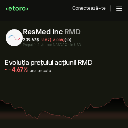
Conectează-te
ResMed Inc
RMD
209.67‎$‎
-13.57
(-6.08%)
(1D)
Prețuri întârziate de
NASDAQ
•
în USD
Evoluția prețului acțiunii RMD
‎-4.67‎
Luna trecuta