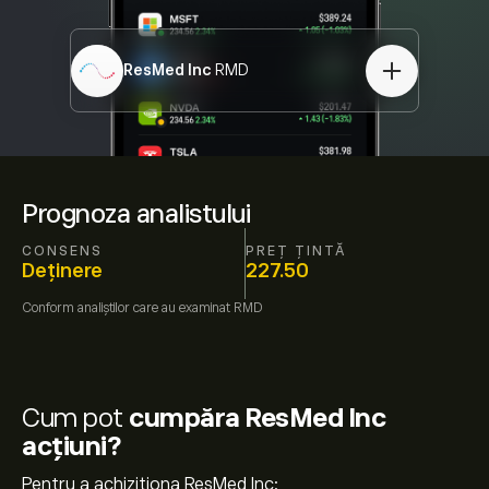
ResMed Inc
RMD
Prognoza analistului
CONSENS
PREȚ ȚINTĂ
Deținere
227.50
Conform
analiștilor care au examinat
RMD
Cum pot
cumpăra ResMed Inc
acțiuni?
Pentru a achiziționa ResMed Inc: