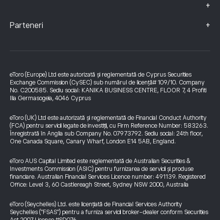
+
+
Parteneri
eToro (Europe) Ltd este autorizată și reglementată de Cyprus Securities
Exchange Commission (CySEC) sub numărul de licență# 109/10. Company
No. C200585. Sediu social: KANIKA BUSINESS CENTRE, FLOOR 7, 4 Profiti
Ilia Germasogeia, 4046 Cyprus
eToro (UK) Ltd este autorizată și reglementată de Financial Conduct Authority
(FCA) pentru servicii legate de investiții, cu Firm Reference Number: 583263.
Înregistrată în Anglia sub Company No. 07973792. Sediu social: 24th floor,
One Canada Square, Canary Wharf, London E14 5AB, England.
eToro AUS Capital Limited este reglementată de Australian Securities &
Investments Commission (ASIC) pentru furnizarea de servicii și produse
financiare. Australian Financial Services Licence number: 491139. Registered
Office: Level 3, 60 Castlereagh Street, Sydney NSW 2000, Australia
eToro (Seychelles) Ltd. este licențiată de Financial Services Authority
Seychelles ("FSAS") pentru a furniza servicii broker-dealer conform Securities