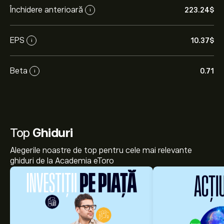
Închidere anterioară
223.24‎$‎
i
EPS
10.37‎$‎
i
Beta
0.71
i
Top
Ghiduri
Alegerile noastre de top pentru cele mai relevante
ghiduri de la Academia eToro