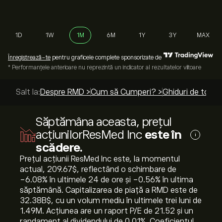
1D
1W
1M
6M
1Y
3Y
MAX
Înregistrează-te
pentru graficele complete sponsorizate de
* Performanțele anterioare nu reprezintă un indicator al rezultatelor viitoare
Salt la:
Despre RMD >
Cum să Cumperi? >
Ghiduri de top >
Săptămâna aceasta, prețul
acțiunilorResMed Inc
este în
i
scădere.
Prețul acțiunii ResMed Inc este, la momentul
actual, 209.67‎$‎, reflectând o schimbare de
‎-6.08‎% în ultimele 24 de ore și ‎-0.56‎% în ultima
săptămână. Capitalizarea de piață a RMD este de
32.38B‎$‎, cu un volum mediu în ultimele trei luni de
1.49M. Acțiunea are un raport P/E de 21.52 și un
randament al dividendului de 0.01%. Coeficientul