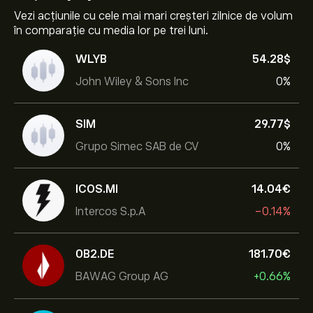
Vezi acțiunile cu cele mai mari creșteri zilnice de volum
în comparație cu media lor pe trei luni.
WLYB
54.28‎$‎
John Wiley & Sons Inc
0%
SIM
29.77‎$‎
Grupo Simec SAB de CV
0%
ICOS.MI
14.04‎€‎
Intercos S.p.A
-0.14%
0B2.DE
181.70‎€‎
BAWAG Group AG
+0.66%