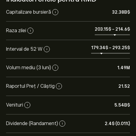
Capitalizare bursieră
32.38B‎$‎
i
203.15‎$‎
-
214.6‎$‎
Raza zilei
i
179.34‎$‎
-
293.25‎$‎
Interval de 52 W
i
Volum mediu (3 luni)
1.49M
i
Raportul Preț / Câștig
21.52
i
Venituri
5.54B‎$‎
i
Dividende (Randament)
2.4‎$‎ (0.01%)
i