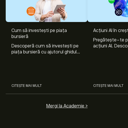
Cum să investești pe piața
Acțiuni AI în cre
bursieră
Pregătește-te 
Descoperă cum să investești pe
acțiuni AI. Desco
piața bursieră cu ajutorul ghidului
Nvidia, Broadco
nostru pentru începători. Înțelege
Arista Networks
cum funcționează piețele și
prin analiza exper
învață cum să faci prima
investiție.
CITEȘTE MAI MULT
CITEȘTE MAI MULT
Mergi la Academie >