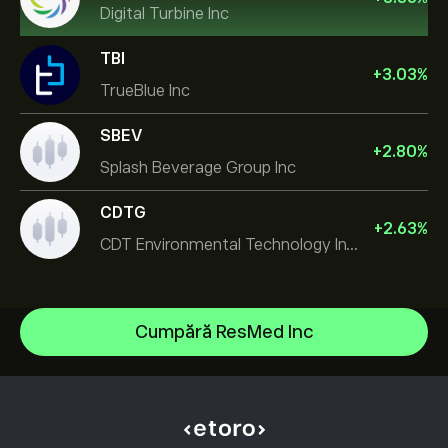
Digital Turbine Inc
TBI
+
3.03
%
TrueBlue Inc
SBEV
+
2.80
%
Splash Beverage Group Inc
CDTG
+
2.63
%
CDT Environmental Technology Investment Holdings L
Micron Technology, Inc.
Cumpără ResMed Inc
Space Exploration Technologies Corp
Centrul de asistență
Alphabet Inc Class A
Cum să Depui
Cum funcționează CopyTrading
JPMorgan Chase & Co
Cum să Retragi
Tranzacționare Responsabilă
Vistra Corp