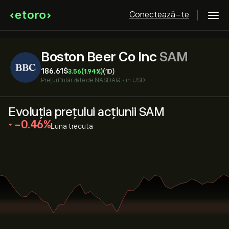
Conectează-te
Boston Beer Co Inc
SAM
186.61‎$‎
3.56
(1.94%)
(1D)
Prețuri întârziate de
NASDAQ
•
în USD
Evoluția prețului acțiunii SAM
‎-0.46‎
Luna trecuta