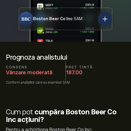
Boston Beer Co Inc
SAM
Prognoza analistului
CONSENS
PREȚ ȚINTĂ
Vânzare moderată
187.00
Conform
analiștilor care au examinat
SAM
Cum pot
cumpăra Boston Beer Co
Inc acțiuni?
Pentru a achiziționa Boston Beer Co Inc: