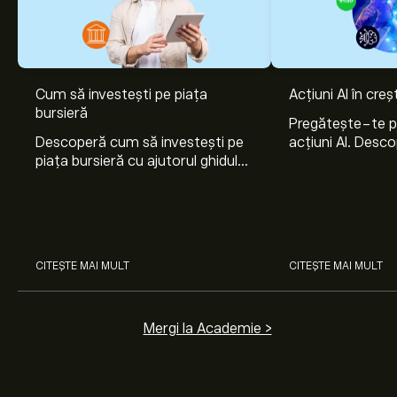
Cum să investești pe piața
Acțiuni AI în cre
bursieră
Pregătește-te 
Descoperă cum să investești pe
acțiuni AI. Desco
piața bursieră cu ajutorul ghidului
Nvidia, Broadco
nostru pentru începători. Înțelege
Arista Networks
cum funcționează piețele și
prin analiza exper
învață cum să faci prima
investiție.
CITEȘTE MAI MULT
CITEȘTE MAI MULT
Mergi la Academie >