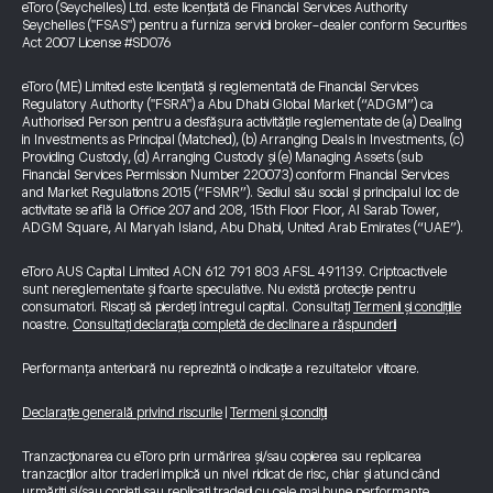
eToro (Seychelles) Ltd. este licențiată de Financial Services Authority
Seychelles ("FSAS") pentru a furniza servicii broker-dealer conform Securities
Act 2007 License #SD076
eToro (ME) Limited este licențiată și reglementată de Financial Services
Regulatory Authority ("FSRA") a Abu Dhabi Global Market (“ADGM”) ca
Authorised Person pentru a desfășura activitățile reglementate de (a) Dealing
in Investments as Principal (Matched), (b) Arranging Deals in Investments, (c)
Providing Custody, (d) Arranging Custody și (e) Managing Assets (sub
Financial Services Permission Number 220073) conform Financial Services
and Market Regulations 2015 (“FSMR”). Sediul său social și principalul loc de
activitate se află la Office 207 and 208, 15th Floor Floor, Al Sarab Tower,
ADGM Square, Al Maryah Island, Abu Dhabi, United Arab Emirates (“UAE”).
eToro AUS Capital Limited ACN 612 791 803 AFSL 491139. Criptoactivele
sunt nereglementate și foarte speculative. Nu există protecție pentru
consumatori. Riscați să pierdeți întregul capital. Consultați
Termenii și condițiile
noastre.
Consultați declarația completă de declinare a răspunderii
Performanța anterioară nu reprezintă o indicație a rezultatelor viitoare.
Declarație generală privind riscurile
|
Termeni și condiții
Tranzacționarea cu eToro prin urmărirea și/sau copierea sau replicarea
tranzacțiilor altor traderi implică un nivel ridicat de risc, chiar și atunci când
urmăriți și/sau copiați sau replicați traderii cu cele mai bune performanțe.