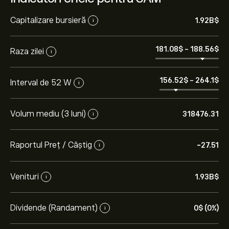
Capitalizare bursieră
1.92B‎$‎
i
181.08‎$‎
-
188.56‎$‎
Raza zilei
i
156.52‎$‎
-
264.1‎$‎
Interval de 52 W
i
Volum mediu (3 luni)
318476.31
i
Raportul Preț / Câștig
-27.51
i
Venituri
1.93B‎$‎
i
Dividende (Randament)
0‎$‎ (0%)
i