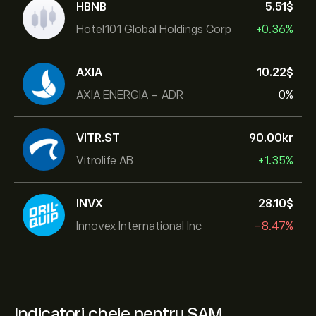
HBNB
5.51‎$‎
Hotel101 Global Holdings Corp
+0.36%
AXIA
10.22‎$‎
AXIA ENERGIA - ADR
0%
VITR.ST
90.00‎kr‎
Vitrolife AB
+1.35%
INVX
28.10‎$‎
Innovex International Inc
-8.47%
Indicatori cheie pentru SAM