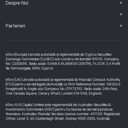
+
Despre Noi
+
+
Parteneri
eToro (Europe) Ltd este autorizată și reglementată de Cyprus Securities
Exchange Commission (CySEC) sub numărul de licență# 109/10. Company
No. C200585. Sediu social: KANIKA BUSINESS CENTRE, FLOOR 7, 4 Profiti
Ilia Germasogeia, 4046 Cyprus
eToro (UK) Ltd este autorizată și reglementată de Financial Conduct Authority
(FCA) pentru servicii legate de investiții, cu Firm Reference Number: 583263.
Înregistrată în Anglia sub Company No. 07973792. Sediu social: 24th floor,
One Canada Square, Canary Wharf, London E14 5AB, England.
eToro AUS Capital Limited este reglementată de Australian Securities &
Investments Commission (ASIC) pentru furnizarea de servicii și produse
financiare. Australian Financial Services Licence number: 491139. Registered
Office: Level 3, 60 Castlereagh Street, Sydney NSW 2000, Australia