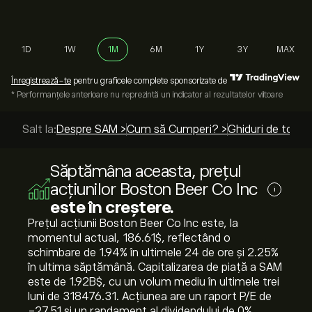
1D
1W
1M
6M
1Y
3Y
MAX
Înregistrează-te
pentru graficele complete sponsorizate de
* Performanțele anterioare nu reprezintă un indicator al rezultatelor viitoare
Salt la:
Despre SAM >
Cum să Cumperi? >
Ghiduri de top >
Săptămâna aceasta, prețul
acțiunilor Boston Beer Co Inc
i
este în creștere.
Prețul acțiunii Boston Beer Co Inc este, la
momentul actual, 186.61‎$‎, reflectând o
schimbare de ‎1.94‎% în ultimele 24 de ore și ‎2.25‎%
în ultima săptămână. Capitalizarea de piață a SAM
este de 1.92B‎$‎, cu un volum mediu în ultimele trei
luni de 318476.31. Acțiunea are un raport P/E de
-27.51 și un randament al dividendului de 0%.