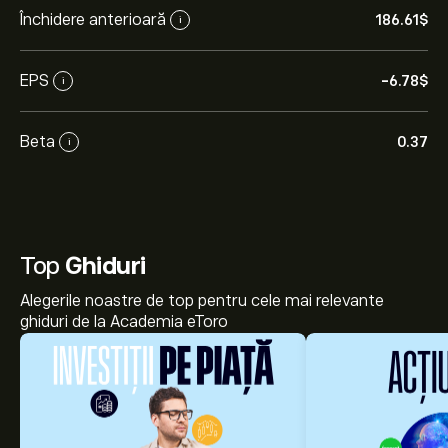
Închidere anterioară
186.61‎$‎
i
EPS
-6.78‎$‎
i
Beta
0.37
i
Top
Ghiduri
Alegerile noastre de top pentru cele mai relevante
ghiduri de la Academia eToro