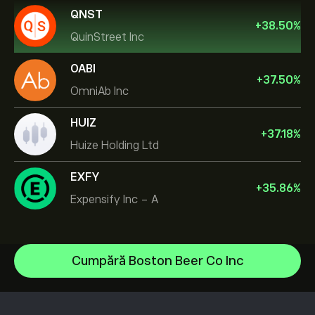
QNST
+
38.50
%
QuinStreet Inc
OABI
+
37.50
%
OmniAb Inc
HUIZ
+
37.18
%
Huize Holding Ltd
EXFY
+
35.86
%
Expensify Inc - A
NVIDIA Corporation
Cumpără Boston Beer Co Inc
Amazon.com Inc
Centrul de asistență
Microsoft
Cum să Depui
Cum funcționează CopyTrading