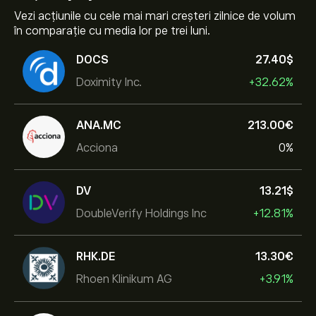
Vezi acțiunile cu cele mai mari creșteri zilnice de volum
în comparație cu media lor pe trei luni.
DOCS
27.40‎$‎
Doximity Inc.
+32.62%
ANA.MC
213.00‎€‎
Acciona
0%
DV
13.21‎$‎
DoubleVerify Holdings Inc
+12.81%
RHK.DE
13.30‎€‎
Rhoen Klinikum AG
+3.91%