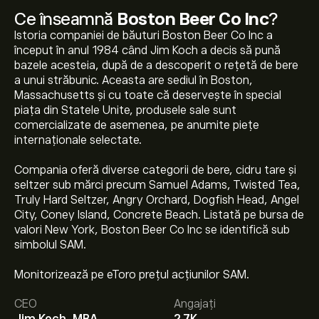
Ce înseamnă
Boston Beer Co Inc
?
Istoria companiei de băuturi Boston Beer Co Inc a
început în anul 1984 când Jim Koch a decis să pună
bazele acesteia, după de a descoperit o rețetă de bere
a unui străbunic. Aceasta are sediul în Boston,
Massachusetts și cu toate că deservește în special
piața din Statele Unite, produsele sale sunt
comercializate de asemenea, pe anumite piețe
internaționale selectate.
Compania oferă diverse categorii de bere, cidru tare și
seltzer sub mărci precum Samuel Adams, Twisted Tea,
Truly Hard Seltzer, Angry Orchard, Dogfish Head, Angel
City, Coney Island, Concrete Beach. Listată pe bursa de
valori New York, Boston Beer Co Inc se identifică sub
simbolul SAM.
Prețul actual al acțiunilor SAM este 186.61‎$‎.
Monitorizează pe eToro prețul acțiunilor SAM.
CEO
Angajați