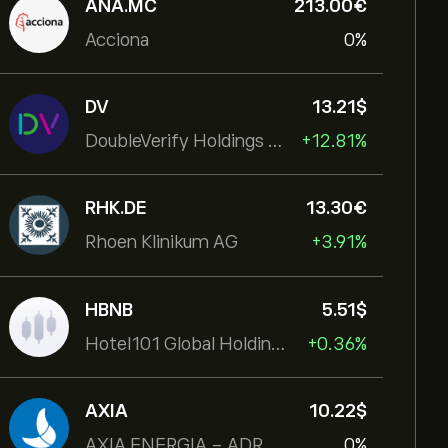
ANA.MC
213.00‎€‎
Acciona
0%
DV
13.21‎$‎
DoubleVerify Holdings Inc
+12.81%
RHK.DE
13.30‎€‎
Rhoen Klinikum AG
+3.91%
HBNB
5.51‎$‎
Hotel101 Global Holdings Corp
+0.36%
AXIA
10.22‎$‎
AXIA ENERGIA - ADR
0%