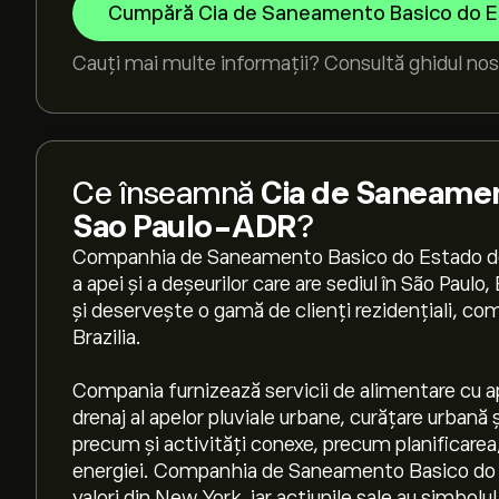
Cumpără Cia de Saneamento Basico do E
Cauți mai multe informații? Consultă ghidul nos
Ce înseamnă
Cia de Saneamen
Sao Paulo-ADR
?
Companhia de Saneamento Basico do Estado de
a apei și a deșeurilor care are sediul în São Paulo
și deservește o gamă de clienți rezidențiali, come
Brazilia.
Compania furnizează servicii de alimentare cu a
drenaj al apelor pluviale urbane, curățare urbană ș
precum și activități conexe, precum planificarea,
energiei. Companhia de Saneamento Basico do Es
valori din New York, iar acțiunile sale au simbolu