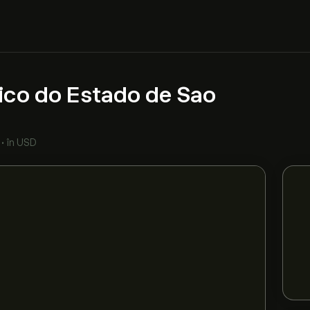
ico do Estado de Sao
•
în USD