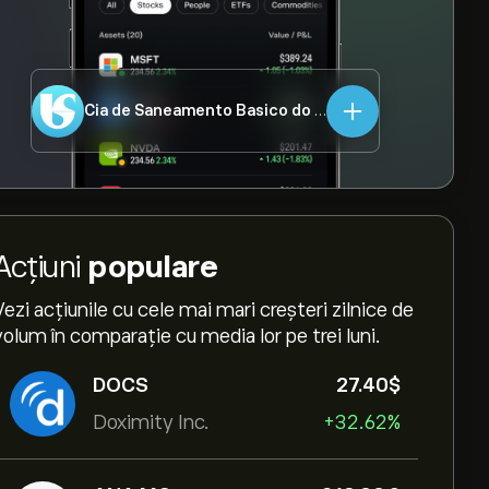
Cia de Saneamento Basico do Estado de Sao Paulo-ADR
Acțiuni
populare
Vezi acțiunile cu cele mai mari creșteri zilnice de
volum în comparație cu media lor pe trei luni.
DOCS
27.40‎$‎
Doximity Inc.
+32.62%