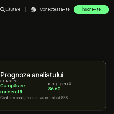
Căutare
Conectează-te
Înscrie-te
Prognoza analistului
CONSENS
PREȚ ȚINTĂ
Cumpărare
36.60
moderată
Conform
analiștilor care au examinat
SBS