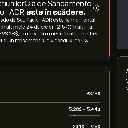
cțiunilorCia de Saneamento
i
ulo-ADR
este în scădere.
stado de Sao Paulo-ADR este, la momentul
 în ultimele 24 de ore și ‎-2.57‎% în ultima
93.1B‎$‎, cu un volum mediu în ultimele trei
74 și un randament al dividendului de 0%.
93.1B‎$‎
5.28‎$‎
-
5.44‎$‎
3.14‎$‎
-
7.15‎$‎