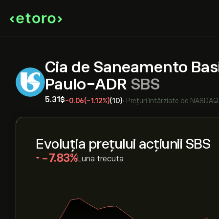
Cia de Saneamento Bas
Paulo-ADR
SBS
5.31‎$‎
-0.06
(-1.12%)
(1D)
•
Prețuri întârziate de
NASDAQ
Evoluția prețului acțiunii SBS
‎-7.83‎
Luna trecuta