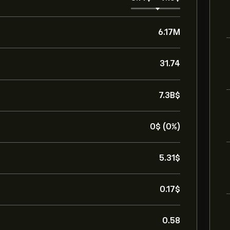
6.17M
31.74
7.3B‎$‎
0‎$‎ (0%)
5.31‎$‎
0.17‎$‎
0.58