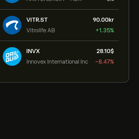
VITR.ST
90.00‎kr‎
Vitrolife AB
+1.35%
INVX
28.10‎$‎
Innovex International Inc
-8.47%