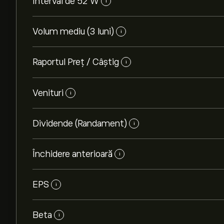
Interval de 52 W
i
Volum mediu (3 luni)
i
Raportul Preț / Câștig
i
Venituri
i
Dividende (Randament)
i
Închidere anterioară
i
EPS
i
Beta
i