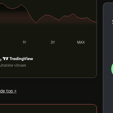
1Y
3Y
MAX
de
ltatelor viitoare
 de top >