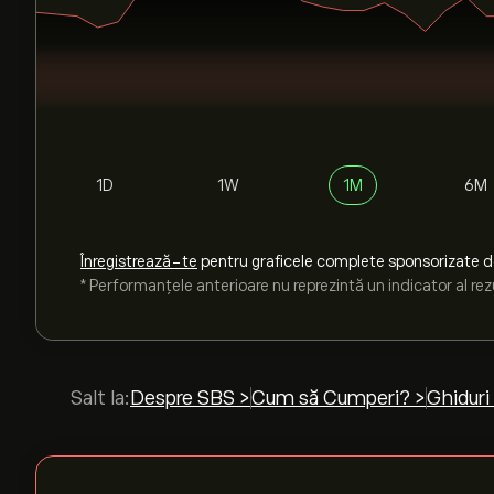
1D
1W
1M
6M
Înregistrează-te
pentru graficele complete sponsorizate 
* Performanțele anterioare nu reprezintă un indicator al rezu
Salt la:
Despre SBS >
Cum să Cumperi? >
Ghiduri