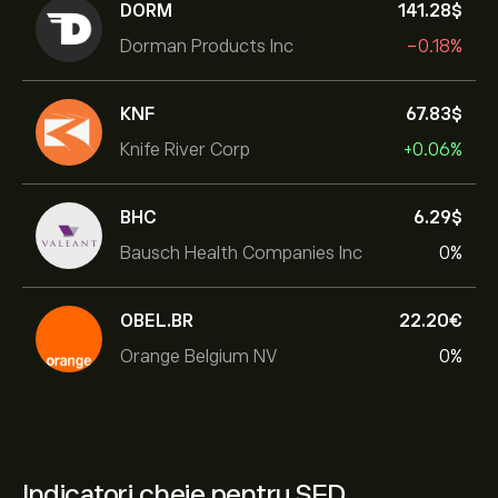
DORM
141.28‎$‎
Dorman Products Inc
-0.18%
KNF
67.83‎$‎
Knife River Corp
+0.06%
BHC
6.29‎$‎
Bausch Health Companies Inc
0%
OBEL.BR
22.20‎€‎
Orange Belgium NV
0%
Indicatori cheie pentru SFD