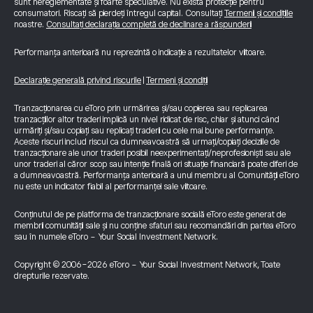
sunt nereglementate și foarte speculative. Nu există protecție pentru
consumatori. Riscați să pierdeți întregul capital. Consultați
Termenii și condițiile
noastre.
Consultați declarația completă de declinare a răspunderii
Performanța anterioară nu reprezintă o indicație a rezultatelor viitoare.
Declarație generală privind riscurile
|
Termeni și condiții
Tranzacționarea cu eToro prin urmărirea și/sau copierea sau replicarea
tranzacțiilor altor traderi implică un nivel ridicat de risc, chiar și atunci când
urmăriți și/sau copiați sau replicați traderii cu cele mai bune performanțe.
Aceste riscuri includ riscul ca dumneavoastră să urmați/copiați deciziile de
tranzacționare ale unor traderi posibil neexperimentați/neprofesioniști sau ale
unor traderi al căror scop sau intenție finală ori situație financiară poate diferi de
a dumneavoastră. Performanța anterioară a unui membru al Comunității eToro
nu este un indicator fiabil al performanței sale viitoare.
Conținutul de pe platforma de tranzacționare socială eToro este generat de
membrii comunității sale și nu conține sfaturi sau recomandări din partea eToro
sau în numele eToro - Your Social Investment Network.
Copyright © 2006-2026 eToro - Your Social Investment Network, Toate
drepturile rezervate.