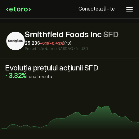
Conectează-te
Smithfield Foods Inc
SFD
25.23‎$‎
-0.11
(-0.43%)
(1D)
Prețuri întârziate de
NASDAQ
•
în USD
Evoluția prețului acțiunii SFD
‎3.32‎
Luna trecuta