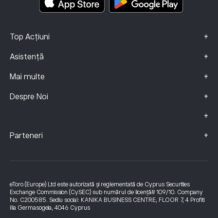
+
Top Acțiuni
+
Asistență
+
Mai multe
+
Despre Noi
+
+
Parteneri
eToro (Europe) Ltd este autorizată și reglementată de Cyprus Securities
Exchange Commission (CySEC) sub numărul de licență# 109/10. Company
No. C200585. Sediu social: KANIKA BUSINESS CENTRE, FLOOR 7, 4 Profiti
Ilia Germasogeia, 4046 Cyprus