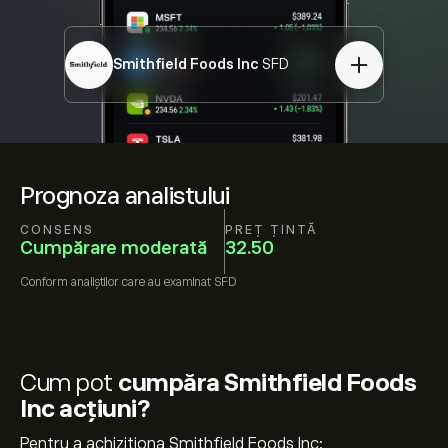
Smithfield Foods Inc
SFD
Prognoza analistului
CONSENS
PREȚ ȚINTĂ
Cumpărare moderată
32.50
Conform
analiștilor care au examinat
SFD
Cum pot
cumpăra Smithfield Foods
Inc acțiuni?
Pentru a achiziționa Smithfield Foods Inc: