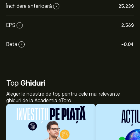
Închidere anterioară
25.23‎$‎
i
EPS
2.56‎$‎
i
Beta
-0.04
i
Top
Ghiduri
Alegerile noastre de top pentru cele mai relevante
ghiduri de la Academia eToro