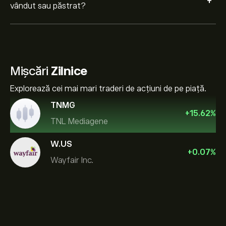
+
vândut sau păstrat?
Mișcări
Zilnice
Explorează cei mai mari traderi de acțiuni de pe piață.
TNMG
+
15.62
%
TNL Mediagene
W.US
+
0.07
%
Wayfair Inc.