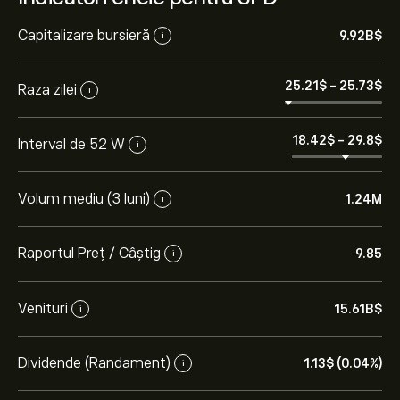
Capitalizare bursieră
9.92B‎$‎
i
25.21‎$‎
-
25.73‎$‎
Raza zilei
i
18.42‎$‎
-
29.8‎$‎
Interval de 52 W
i
Volum mediu (3 luni)
1.24M
i
Raportul Preț / Câștig
9.85
i
Venituri
15.61B‎$‎
i
Dividende (Randament)
1.13‎$‎ (0.04%)
i