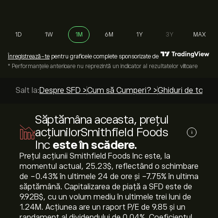
1D
1W
1M
6M
1Y
3Y
MAX
Înregistrează-te
pentru graficele complete sponsorizate de
* Performanțele anterioare nu reprezintă un indicator al rezultatelor viitoare
Salt la:
Despre SFD >
Cum să Cumperi? >
Ghiduri de top >
Săptămâna aceasta, prețul
acțiunilorSmithfield Foods
i
Inc
este în scădere.
Prețul acțiunii Smithfield Foods Inc este, la
momentul actual, 25.23‎$‎, reflectând o schimbare
de ‎-0.43‎% în ultimele 24 de ore și ‎-7.75‎% în ultima
săptămână. Capitalizarea de piață a SFD este de
9.92B‎$‎, cu un volum mediu în ultimele trei luni de
1.24M. Acțiunea are un raport P/E de 9.85 și un
randament al dividendului de 0.04%. Coeficientul