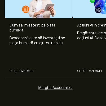
Cum să investești pe piața
Acțiuni AI în cre
Prețul actual al acțiunilor SFD este 25.23‎$‎.
bursieră
Pregătește-te 
Descoperă cum să investești pe
acțiuni AI. Desco
piața bursieră cu ajutorul ghidului
Nvidia, Broadco
nostru pentru începători. Înțelege
Arista Networks
Prețul țintă mediu pentru acțiunile Smithfield Foods Inc
cum funcționează piețele și
prin analiza exper
este 25.23‎$‎.
Creează-ți un cont
pe eToro pentru
învață cum să faci prima
previziunile analiștilor și ținte de preț.
investiție.
Analiștii oferă previziuni pentru acțiunile Smithfield
CITEȘTE MAI MULT
CITEȘTE MAI MULT
Foods Inc bazate pe tendințele pieței, rapoarte
financiare și creșterea estimată. Verifică cele mai
recente previziuni pentru mișcările viitoare de preț.
Mergi la Academie >
Capitalizarea de piață a Smithfield Foods Inc este de
9.92B‎$‎