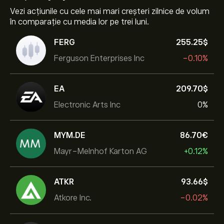
Vezi acțiunile cu cele mai mari creșteri zilnice de volum
în comparație cu media lor pe trei luni.
FERG
255.25‎$‎
Ferguson Enterprises Inc
-0.10%
EA
209.70‎$‎
Electronic Arts Inc
0%
MYM.DE
86.70‎€‎
Mayr-Melnhof Karton AG
+0.12%
ATKR
93.66‎$‎
Atkore Inc.
-0.02%