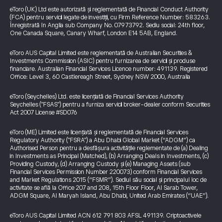
eToro (UK) Ltd este autorizată și reglementată de Financial Conduct Authority
(FCA) pentru servicii legate de investiții, cu Firm Reference Number: 583263.
Înregistrată în Anglia sub Company No. 07973792. Sediu social: 24th floor,
One Canada Square, Canary Wharf, London E14 5AB, England.
eToro AUS Capital Limited este reglementată de Australian Securities &
Investments Commission (ASIC) pentru furnizarea de servicii și produse
financiare. Australian Financial Services Licence number: 491139. Registered
Office: Level 3, 60 Castlereagh Street, Sydney NSW 2000, Australia
eToro (Seychelles) Ltd. este licențiată de Financial Services Authority
Seychelles ("FSAS") pentru a furniza servicii broker-dealer conform Securities
Act 2007 License #SD076
eToro (ME) Limited este licențiată și reglementată de Financial Services
Regulatory Authority ("FSRA") a Abu Dhabi Global Market (“ADGM”) ca
Authorised Person pentru a desfășura activitățile reglementate de (a) Dealing
in Investments as Principal (Matched), (b) Arranging Deals in Investments, (c)
Providing Custody, (d) Arranging Custody și (e) Managing Assets (sub
Financial Services Permission Number 220073) conform Financial Services
and Market Regulations 2015 (“FSMR”). Sediul său social și principalul loc de
activitate se află la Office 207 and 208, 15th Floor Floor, Al Sarab Tower,
ADGM Square, Al Maryah Island, Abu Dhabi, United Arab Emirates (“UAE”).
eToro AUS Capital Limited ACN 612 791 803 AFSL 491139. Criptoactivele