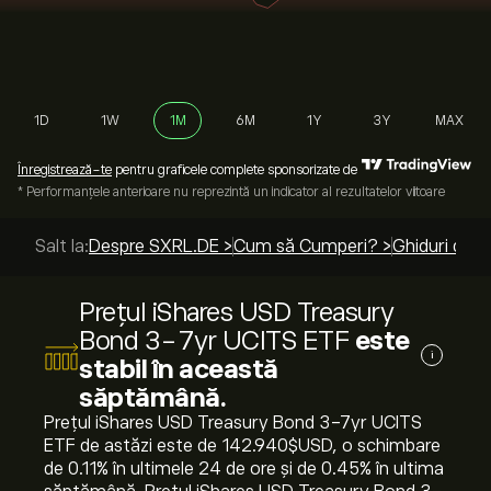
1D
1W
1M
6M
1Y
3Y
MAX
Înregistrează-te
pentru graficele complete sponsorizate de
* Performanțele anterioare nu reprezintă un indicator al rezultatelor viitoare
Salt la:
Despre SXRL.DE >
Cum să Cumperi? >
Ghiduri de t
Prețul iShares USD Treasury
Bond 3-7yr UCITS ETF
este
i
stabil în această
săptămână.
Prețul iShares USD Treasury Bond 3-7yr UCITS
ETF de astăzi este de 142.940‎$‎USD, o schimbare
de ‎0.11‎% în ultimele 24 de ore și de ‎0.45‎% în ultima