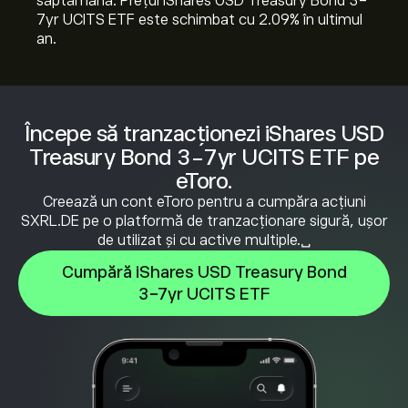
săptămână. Prețul iShares USD Treasury Bond 3-
7yr UCITS ETF este schimbat cu ‎2.09‎% în ultimul
an.
Începe să tranzacționezi iShares USD
Treasury Bond 3-7yr UCITS ETF pe
eToro.
Creează un cont eToro pentru a cumpăra acțiuni
SXRL.DE pe o platformă de tranzacționare sigură, ușor
de utilizat și cu active multiple.␣
Cumpără iShares USD Treasury Bond
3-7yr UCITS ETF