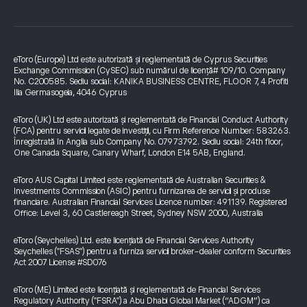
eToro (Europe) Ltd este autorizată și reglementată de Cyprus Securities
Exchange Commission (CySEC) sub numărul de licență# 109/10. Company
No. C200585. Sediu social: KANIKA BUSINESS CENTRE, FLOOR 7, 4 Profiti
Ilia Germasogeia, 4046 Cyprus
eToro (UK) Ltd este autorizată și reglementată de Financial Conduct Authority
(FCA) pentru servicii legate de investiții, cu Firm Reference Number: 583263.
Înregistrată în Anglia sub Company No. 07973792. Sediu social: 24th floor,
One Canada Square, Canary Wharf, London E14 5AB, England.
eToro AUS Capital Limited este reglementată de Australian Securities &
Investments Commission (ASIC) pentru furnizarea de servicii și produse
financiare. Australian Financial Services Licence number: 491139. Registered
Office: Level 3, 60 Castlereagh Street, Sydney NSW 2000, Australia
eToro (Seychelles) Ltd. este licențiată de Financial Services Authority
Seychelles ("FSAS") pentru a furniza servicii broker-dealer conform Securities
Act 2007 License #SD076
eToro (ME) Limited este licențiată și reglementată de Financial Services
Regulatory Authority ("FSRA") a Abu Dhabi Global Market (“ADGM”) ca