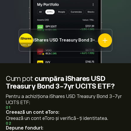
iShares USD Treasury Bond 3-7yr UCITS ETF
SX
Cum pot
cumpăra iShares USD
Treasury Bond 3-7yr UCITS ETF?
Pentru a achiziționa iShares USD Treasury Bond 3-7yr
UCITS ETF:
01
Creează un cont eToro:
Creează un cont eToro și verifică-ți identitatea.
02
Depune fonduri: