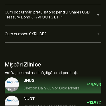
Cum pot urmări prețul istoric pentru iShares USD
+
Treasury Bond 3-7yr UCITS ETF?
+
Cum cumperi SXRL.DE?
Mișcări
Zilnice
Astăzi, cei mai mari câștigători și perdanți.
JNUG
+
14.98
%
Direxion Daily Junior Gold Miners Index Bull 2X ETF
NUGT
+
13.97
%