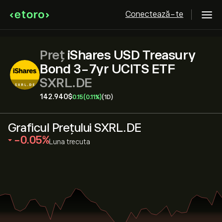
Conectează-te
Preț
iShares USD Treasury
Bond 3-7yr UCITS ETF
SXRL.DE
142.940‎$‎
0.15
(0.11%)
(1D)
Graficul Prețului SXRL.DE
‎-0.05‎
Luna trecuta