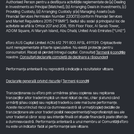
Authorised Person pentru a desfășura activitățile reglementate de (a) Dealing
in Investments as Principal (Matched), (b) Arranging Deals in Investments, (c)
Providing Custody, (d) Arranging Custody și (e) Managing Assets (sub
Financial Services Permission Number 220073) conform Financial Services
and Market Regulations 2015 (“FSMR”). Sediul său social și principalul loc de
activitate se află la Office 207 and 208, 15th Floor Floor, Al Sarab Tower,
ADGM Square, Al Maryah Island, Abu Dhabi, United Arab Emirates (“UAE”).
eToro AUS Capital Limited ACN 612 791 803 AFSL 491139. Criptoactivele
sunt nereglementate și foarte speculative. Nu există protecție pentru
consumatori. Riscați să pierdeți întregul capital. Consultați
Termenii și condițiile
noastre.
Consultați declarația completă de declinare a răspunderii
Performanța anterioară nu reprezintă o indicație a rezultatelor viitoare.
Declarație generală privind riscurile
|
Termeni și condiții
Tranzacționarea cu eToro prin urmărirea și/sau copierea sau replicarea
tranzacțiilor altor traderi implică un nivel ridicat de risc, chiar și atunci când
urmăriți și/sau copiați sau replicați traderii cu cele mai bune performanțe.
Aceste riscuri includ riscul ca dumneavoastră să urmați/copiați deciziile de
tranzacționare ale unor traderi posibil neexperimentați/neprofesioniști sau ale
unor traderi al căror scop sau intenție finală ori situație financiară poate diferi de
a dumneavoastră. Performanța anterioară a unui membru al Comunității eToro
nu este un indicator fiabil al performanței sale viitoare.