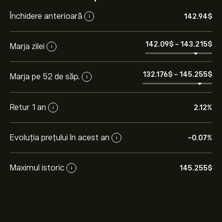
Închidere anterioară
142.94‎$‎
i
142.09‎$‎
-
143.215‎$‎
Marja zilei
i
132.176‎$‎
-
145.255‎$‎
Marja pe 52 de săp.
i
Retur 1 an
2.12%
i
Evoluția prețului în acest an
-0.07%
i
Maximul istoric
145.255‎$‎
i