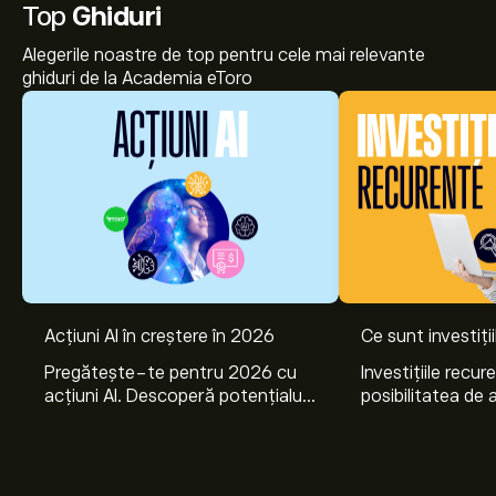
Top
Ghiduri
Alegerile noastre de top pentru cele mai relevante
ghiduri de la Academia eToro
Acțiuni AI în creștere în 2026
Ce sunt investiți
Pregătește-te pentru 2026 cu
Investițiile recur
acțiuni AI. Descoperă potențialul
posibilitatea de a
Nvidia, Broadcom, CrowdStrike,
lunar, într-unul 
Arista Networks și Amphenol,
active. Află cum 
prin analiza experților eToro.
planurile de invest