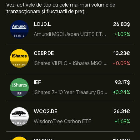
Vezi activele de top cu cele mai mari volume de
tranzacționare și fluctuații de preț.
LCJD.L
26.83‎$‎
Amundi MSCI Japan UCITS ETF Acc
+1.09%
CEBP.DE
13.23‎€‎
iShares VII PLC - iShares MSCI EMU USD Hedged UCITS ETF
-0.09%
IEF
93.17‎$‎
iShares 7-10 Year Treasury Bond ETF
+0.24%
WCO2.DE
26.31‎€‎
WisdomTree Carbon ETF
+1.69%