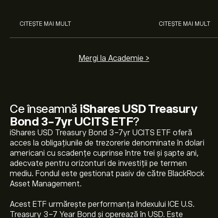
CITEȘTE MAI MULT
CITEȘTE MAI MULT
Mergi la Academie >
Ce înseamnă
iShares USD Treasury
Bond 3-7yr UCITS ETF
?
iShares USD Treasury Bond 3-7yr UCITS ETF oferă
acces la obligațiunile de trezorerie denominate în dolari
americani cu scadențe cuprinse între trei și șapte ani,
adecvate pentru orizonturi de investiții pe termen
mediu. Fondul este gestionat pasiv de către BlackRock
Prețul actual pentru SXRL.DE este de 142.940‎$‎
Asset Management.
Acest ETF urmărește performanța Indexului ICE U.S.
Treasury 3-7 Year Bond și operează în USD. Este