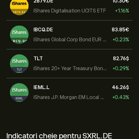
2B79.DE
10.30‎€‎
iShares Digitalisation UCITS ETF
+1.16%
IBCQ.DE
83.85‎€‎
iShares Global Corp Bond EUR Hedged UCITS ETF Dist
+0.23%
TLT
82.76‎$‎
iShares 20+ Year Treasury Bond ETF
+0.29%
IEML.L
46.26‎$‎
iShares J.P. Morgan EM Local Govt Bond UCITS ETF
+0.43%
Indicatori cheie pentru SXRL.DE