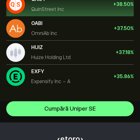
+
38.50
%
QuinStreet Inc
OABI
+
37.50
%
OmniAb Inc
HUIZ
+
37.18
%
Huize Holding Ltd
EXFY
+
35.86
%
Expensify Inc - A
NVIDIA Corporation
Cumpără Uniper SE
Amazon.com Inc
Centrul de asistență
Microsoft
Cum să Depui
Cum funcționează CopyTrading
Apple
Cum să Retragi