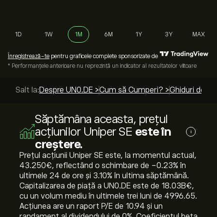
1D
1W
1M
6M
1Y
3Y
MAX
Înregistrează-te
pentru graficele complete sponsorizate de
* Performanțele anterioare nu reprezintă un indicator al rezultatelor viitoare
Salt la:
Despre UN0.DE >
Cum să Cumperi? >
Ghiduri de to
Săptămâna aceasta, prețul
acțiunilor Uniper SE
este în
i
creștere.
Prețul acțiunii Uniper SE este, la momentul actual,
43.250‎€‎, reflectând o schimbare de ‎-0.23‎% în
ultimele 24 de ore și ‎3.10‎% în ultima săptămână.
Capitalizarea de piață a UN0.DE este de 18.03B‎€‎,
cu un volum mediu în ultimele trei luni de 4996.65.
Acțiunea are un raport P/E de 10.94 și un
randament al dividendului de 0%. Coeficientul beta