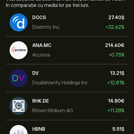
în comparație cu media lor pe trei luni.
DOCS
27.40‎$‎
Doximity Inc.
+32.62%
ANA.MC
214.60‎€‎
Acciona
+0.75%
DV
13.21‎$‎
DoubleVerify Holdings Inc
+12.81%
RHK.DE
14.80‎€‎
Rhoen Klinikum AG
+11.28%
HBNB
5.51‎$‎