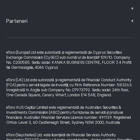
+
+
Parteneri
eToro (Europe) Ltd este autorizată și reglementată de Cyprus Securities
Exchange Commission (CySEC) sub numărul de licență# 109/10. Company
No. C200585. Sediu social: KANIKA BUSINESS CENTRE, FLOOR 7, 4 Profiti
Ilia Germasogeia, 4046 Cyprus
eToro (UK) Ltd este autorizată și reglementată de Financial Conduct Authority
(FCA) pentru servicii legate de investiții, cu Firm Reference Number: 583263.
Înregistrată în Anglia sub Company No. 07973792. Sediu social: 24th floor,
One Canada Square, Canary Wharf, London E14 5AB, England.
eToro AUS Capital Limited este reglementată de Australian Securities &
Investments Commission (ASIC) pentru furnizarea de servicii și produse
financiare. Australian Financial Services Licence number: 491139. Registered
Office: Level 3, 60 Castlereagh Street, Sydney NSW 2000, Australia
eToro (Seychelles) Ltd. este licențiată de Financial Services Authority