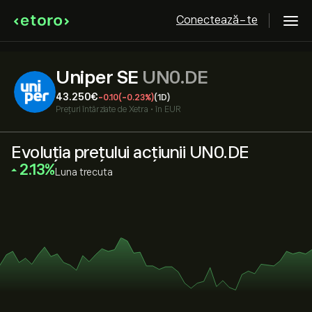
Conectează-te
Uniper SE
UN0.DE
43.250‎€‎
-0.10
(-0.23%)
(1D)
Prețuri întârziate de
Xetra
•
în EUR
Evoluția prețului acțiunii UN0.DE
‎2.13‎
Luna trecuta