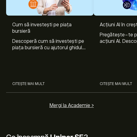
Cum să investești pe piața
Acțiuni AI în cre
bursieră
Pregătește-te 
Descoperă cum să investești pe
acțiuni AI. Desco
piața bursieră cu ajutorul ghidului
Nvidia, Broadco
nostru pentru începători. Înțelege
Arista Networks
cum funcționează piețele și
prin analiza exper
învață cum să faci prima
investiție.
CITEȘTE MAI MULT
CITEȘTE MAI MULT
Mergi la Academie >