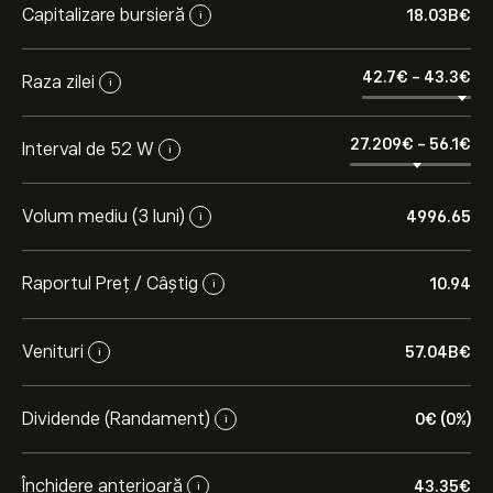
Capitalizare bursieră
18.03B‎€‎
i
42.7‎€‎
-
43.3‎€‎
Raza zilei
i
27.209‎€‎
-
56.1‎€‎
Interval de 52 W
i
Volum mediu (3 luni)
4996.65
i
Raportul Preț / Câștig
10.94
i
Venituri
57.04B‎€‎
i
Dividende (Randament)
0‎€‎ (0%)
i
Închidere anterioară
43.35‎€‎
i