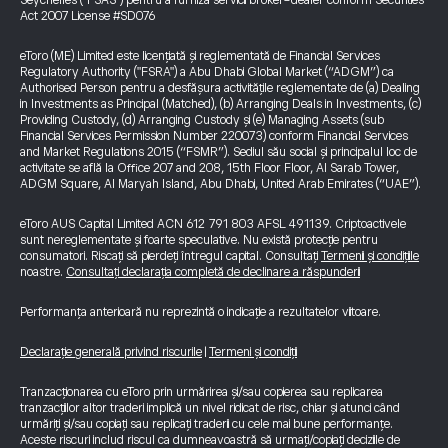
Seychelles ("FSAS") pentru a furniza servicii broker-dealer conform Securities
Act 2007 License #SD076
eToro (ME) Limited este licențiată și reglementată de Financial Services
Regulatory Authority ("FSRA") a Abu Dhabi Global Market (“ADGM”) ca
Authorised Person pentru a desfășura activitățile reglementate de (a) Dealing
in Investments as Principal (Matched), (b) Arranging Deals in Investments, (c)
Providing Custody, (d) Arranging Custody și (e) Managing Assets (sub
Financial Services Permission Number 220073) conform Financial Services
and Market Regulations 2015 (“FSMR”). Sediul său social și principalul loc de
activitate se află la Office 207 and 208, 15th Floor Floor, Al Sarab Tower,
ADGM Square, Al Maryah Island, Abu Dhabi, United Arab Emirates (“UAE”).
eToro AUS Capital Limited ACN 612 791 803 AFSL 491139. Criptoactivele
sunt nereglementate și foarte speculative. Nu există protecție pentru
consumatori. Riscați să pierdeți întregul capital. Consultați
Termenii și condițiile
noastre.
Consultați declarația completă de declinare a răspunderii
Performanța anterioară nu reprezintă o indicație a rezultatelor viitoare.
Declarație generală privind riscurile
|
Termeni și condiții
Tranzacționarea cu eToro prin urmărirea și/sau copierea sau replicarea
tranzacțiilor altor traderi implică un nivel ridicat de risc, chiar și atunci când
urmăriți și/sau copiați sau replicați traderii cu cele mai bune performanțe.
Aceste riscuri includ riscul ca dumneavoastră să urmați/copiați deciziile de