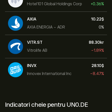
Hotel101 Global Holdings Corp
+0.36%
AXIA
10.22‎$‎
AXIA ENERGIA - ADR
0%
VITR.ST
88.30‎kr‎
Vitrolife AB
-1.89%
INVX
28.10‎$‎
Innovex International Inc
-8.47%
Indicatori cheie pentru UN0.DE