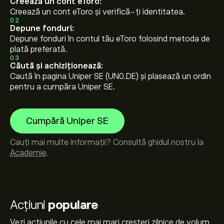
Creează un cont eToro:
Creează un cont eToro și verifică-ți identitatea.
02
Depune fonduri:
Depune fonduri în contul tău eToro folosind metoda de
plată preferată.
03
Căută și achiziționează:
Caută în pagina Uniper SE (UN0.DE) și plasează un ordin
pentru a cumpăra Uniper SE.
Cumpără Uniper SE
Cauți mai multe informații? Consultă ghidul nostru la
Academie
.
Acțiuni
populare
Vezi acțiunile cu cele mai mari creșteri zilnice de volum