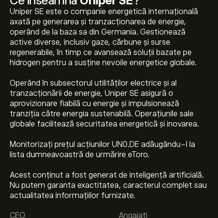
Ce înseamnă
Uniper SE
?
Uniper SE este o companie energetică internațională
axată pe generarea și tranzacționarea de energie,
operând de la baza sa din Germania. Gestionează
active diverse, inclusiv gaze, cărbune și surse
regenerabile, în timp ce avansează soluții bazate pe
hidrogen pentru a susține nevoile energetice globale.
Operând în subsectorul utilităților electrice și al
tranzacționării de energie, Uniper SE asigură o
aprovizionare fiabilă cu energie și impulsionează
tranziția către energia sustenabilă. Operațiunile sale
globale facilitează securitatea energetică și inovarea.
Monitorizați prețul acțiunilor UN0.DE adăugându-l la
lista dumneavoastră de urmărire eToro.
Acest conținut a fost generat de inteligență artificială.
Nu putem garanta exactitatea, caracterul complet sau
Prețul actual al acțiunilor UN0.DE este 43.250‎€‎.
actualitatea informațiilor furnizate.
CEO
Angajați