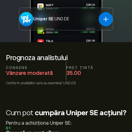
Uniper SE
UN0.DE
Prognoza analistului
CONSENS
PREȚ ȚINTĂ
Vânzare moderată
35.00
Conform
analiștilor care au examinat
UN0.DE
Cum pot
cumpăra Uniper SE acțiuni?
Pentru a achiziționa Uniper SE:
01