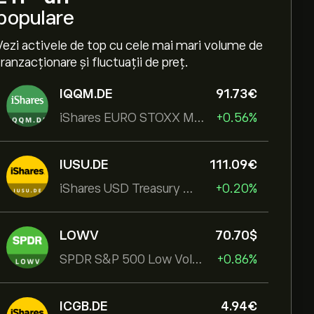
populare
Vezi activele de top cu cele mai mari volume de
tranzacționare și fluctuații de preț.
IQQM.DE
91.73‎€‎
iShares EURO STOXX Mid UCITS ETF
+0.56%
IUSU.DE
111.09‎€‎
iShares USD Treasury Bond 1-3yr UCITS ETF
+0.20%
LOWV
70.70‎$‎
SPDR S&P 500 Low Volatility UCITS ETF
+0.86%
ICGB.DE
4.94‎€‎