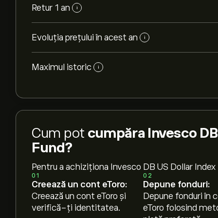
Retur 1 an
i
Evoluția prețului în acest an
i
Maximul istoric
i
Cum pot
cumpăra Invesco DB 
Fund?
Pentru a achiziționa Invesco DB US Dollar Index 
01
02
Creează un cont eToro:
Depune fonduri:
Creează un cont eToro și
Depune fonduri în c
verifică-ți identitatea.
eToro folosind met