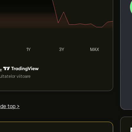
1Y
3Y
MAX
de
ltatelor viitoare
 de top >