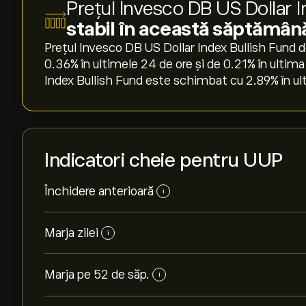
Prețul Invesco DB US Dollar I
stabil în această săptămân
Prețul Invesco DB US Dollar Index Bullish Fund d
‎0.36‎% în ultimele 24 de ore și de ‎0.21‎% în ult
Index Bullish Fund este schimbat cu ‎2.89‎% în ul
Indicatori cheie pentru UUP
Închidere anterioară
i
Marja zilei
i
Marja pe 52 de săp.
i