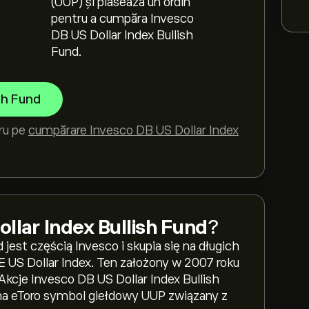
(UUP) și plasează un ordin
pentru a cumpăra Invesco
DB US Dollar Index Bullish
Fund.
sh Fund
tru pe
cumpărare Invesco DB US Dollar Index
llar Index Bullish Fund
?
jest częścią Invesco i skupia się na długich
US Dollar Index. Ten założony w 2007 roku
Akcje Invesco DB US Dollar Index Bullish
na eToro symbol giełdowy UUP związany z