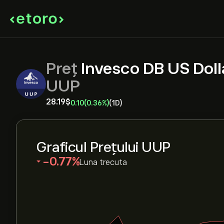
Preț
Invesco DB US Doll
UUP
28.19‎$‎
0.10
(0.36%)
(1D)
Graficul Prețului UUP
‎-0.77‎
Luna trecuta