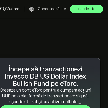
Căutare
Conectează-te
Înscrie-te
Începe să tranzacționezi
Invesco DB US Dollar Index
Bullish Fund pe eToro.
Creează un cont eToro pentru a cumpăra acțiuni
UUP pe o platformă de tranzacționare sigură,
ușor de utilizat și cu active multiple.␣