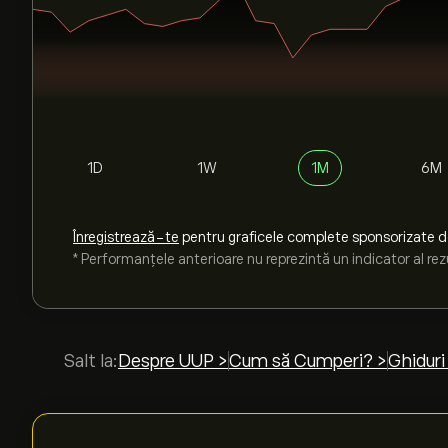
1D
1W
1M
6M
Înregistrează-te
pentru graficele complete sponsorizate 
* Performanțele anterioare nu reprezintă un indicator al rezu
Salt la:
Despre UUP >
Cum să Cumperi? >
Ghiduri