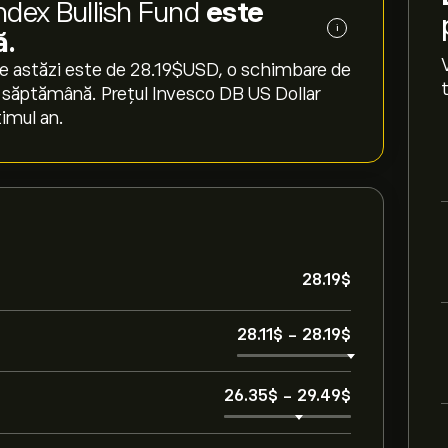
ndex Bullish Fund
este
i
ă.
e astăzi este de 28.19‎$‎USD, o schimbare de
ima săptămână. Prețul Invesco DB US Dollar
timul an.
28.19‎$‎
28.11‎$‎
-
28.19‎$‎
26.35‎$‎
-
29.49‎$‎