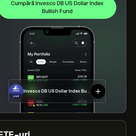
Cumpără Invesco DB US Dollar Index
Bullish Fund
Invesco DB US Dollar Index Bullish Fund
UUP
ETF-uri