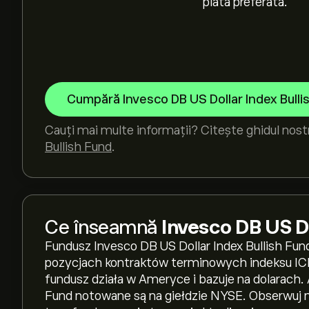
plată preferată.
Cumpără Invesco DB US Dollar Index Bulli
Cauți mai multe informații? Citește ghidul nos
Bullish Fund
.
Ce înseamnă
Invesco DB US Do
Fundusz Invesco DB US Dollar Index Bullish Fund 
pozycjach kontraktów terminowych indeksu ICE 
fundusz działa w Ameryce i bazuje na dolarach. 
Fund notowane są na giełdzie NYSE. Obserwuj 