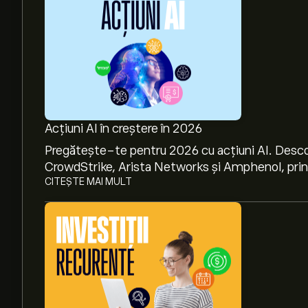
Acțiuni AI în creștere în 2026
Pregătește-te pentru 2026 cu acțiuni AI. Desco
CrowdStrike, Arista Networks și Amphenol, prin a
CITEȘTE MAI MULT
Prețul actual al acțiunilor VMI este 493.64‎$‎.