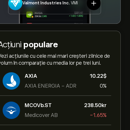
Valmont Industries Inc.
VMI
Acțiuni
populare
Vezi acțiunile cu cele mai mari creșteri zilnice de
volum în comparație cu media lor pe trei luni.
AXIA
10.22‎$‎
AXIA ENERGIA - ADR
0%
MCOVb.ST
238.50‎kr‎
Medicover AB
-1.65%