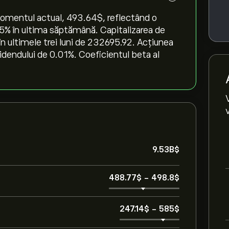
momentul actual, 493.64‎$‎, reflectând o
45‎% în ultima săptămână. Capitalizarea de
în ultimele trei luni de 232695.92. Acțiunea
idendului de 0.01%. Coeficientul beta al
9.53B‎$‎
488.77‎$‎
-
498.8‎$‎
247.14‎$‎
-
585‎$‎