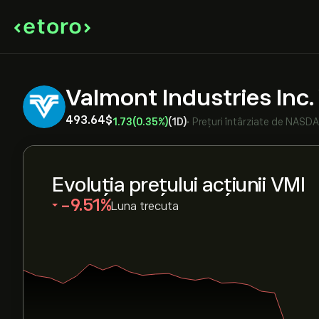
Valmont Industries Inc
493.64‎$‎
1.73
(0.35%)
(1D)
•
Prețuri întârziate de
NASD
Evoluția prețului acțiunii VMI
‎-9.51‎
Luna trecuta