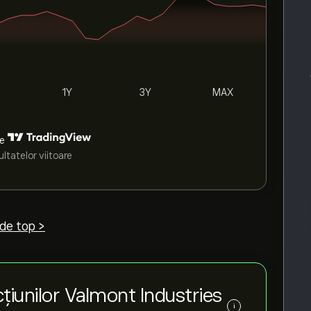
1Y
3Y
MAX
de
ltatelor viitoare
 de top >
țiunilor Valmont Industries
i