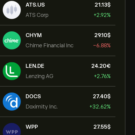
ATS.US
21.13‎$‎
ATS Corp
+2.92%
CHYM
29.10‎$‎
Chime Financial Inc
-6.88%
LEN.DE
24.20‎€‎
Lenzing AG
+2.76%
DOCS
27.40‎$‎
Doximity Inc.
+32.62%
WPP
27.55‎$‎