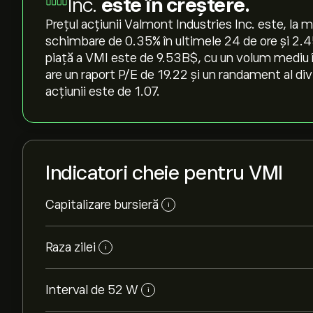
Inc.
este în creștere.
Prețul acțiunii Valmont Industries Inc. este, la 
schimbare de ‎0.35‎% în ultimele 24 de ore și ‎2.
piață a VMI este de 9.53B‎$‎, cu un volum mediu 
are un raport P/E de 19.22 și un randament al div
acțiunii este de 1.07.
Indicatori cheie pentru VMI
Capitalizare bursieră
i
Raza zilei
i
Interval de 52 W
i