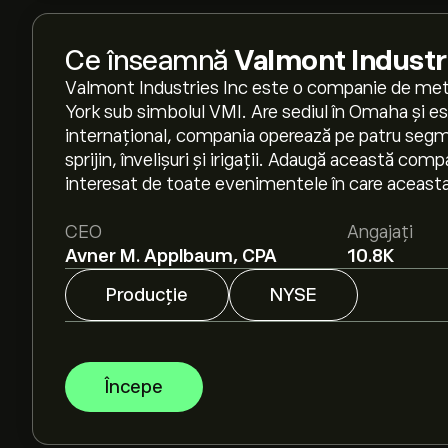
Ce înseamnă
Valmont Industri
Valmont Industries Inc este o companie de meta
York sub simbolul VMI. Are sediul în Omaha și e
internațional, compania operează pe patru segme
sprijin, învelișuri și irigații. Adaugă această compa
interesat de toate evenimentele în care aceasta
CEO
Angajați
Avner M. Applbaum, CPA
10.8K
Producție
NYSE
Începe