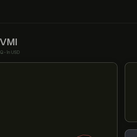
.
VMI
AQ
•
în USD