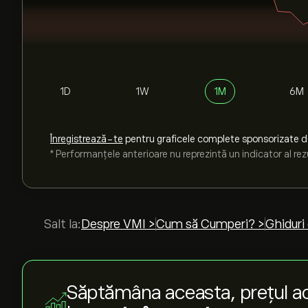
1D
1W
1M
6M
Înregistrează-te
pentru graficele complete sponsorizate 
* Performanțele anterioare nu reprezintă un indicator al rezu
Salt la:
Despre VMI >
Cum să Cumperi? >
Ghiduri
Săptămâna aceasta, prețul ac