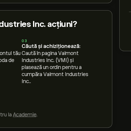
stries Inc. acțiuni?
03
Căută și achiziționează:
ontul tău
Caută în pagina Valmont
oda de
Industries Inc. (VMI) și
plasează un ordin pentru a
cumpăra Valmont Industries
Inc..
tru la
Academie
.