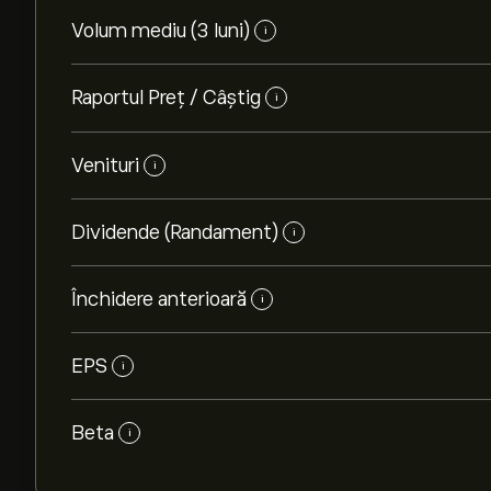
Volum mediu (3 luni)
i
Raportul Preț / Câștig
i
Venituri
i
Dividende (Randament)
i
Închidere anterioară
i
EPS
i
Beta
i