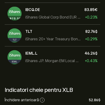
IBCQ.DE
83.85‎€‎
iShares Global Corp Bond EUR Hedged UCITS ETF Dist
+0.23%
TLT
82.76‎$‎
iShares 20+ Year Treasury Bond ETF
+0.29%
IEML.L
46.26‎$‎
iShares J.P. Morgan EM Local Govt Bond UCITS ETF
+0.43%
Indicatori cheie pentru XLB
Închidere anterioară
52.86‎$‎
i