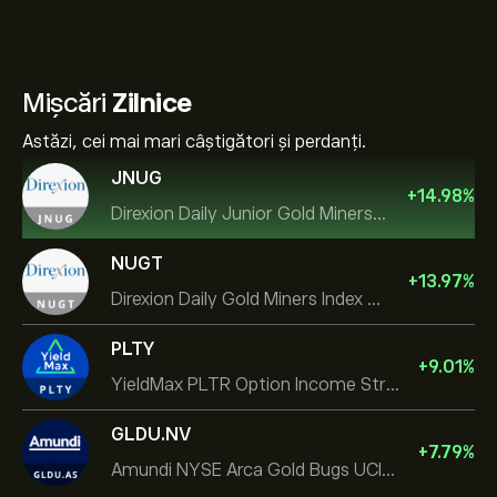
Mișcări
Zilnice
Astăzi, cei mai mari câștigători și perdanți.
JNUG
+
14.98
%
Direxion Daily Junior Gold Miners Index Bull 2X ETF
NUGT
+
13.97
%
Direxion Daily Gold Miners Index Bull 2X ETF
PLTY
+
9.01
%
YieldMax PLTR Option Income Strategy ETF
GLDU.NV
+
7.79
%
Amundi NYSE Arca Gold Bugs UCITS ETF Dist