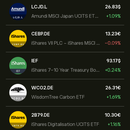
LCJD.L
26.83‎$‎
Amundi MSCI Japan UCITS ETF Acc
+1.09%
CEBP.DE
13.23‎€‎
iShares VII PLC - iShares MSCI EMU USD Hedged UCITS ETF
-0.09%
IEF
93.17‎$‎
iShares 7-10 Year Treasury Bond ETF
+0.24%
WCO2.DE
26.31‎€‎
WisdomTree Carbon ETF
+1.69%
2B79.DE
10.30‎€‎
iShares Digitalisation UCITS ETF
+1.16%