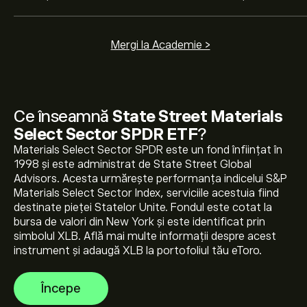
Mergi la Academie >
Ce înseamnă
State Street Materials
Prețul actual pentru XLB este de 52.86‎$‎
Select Sector SPDR ETF
?
Materials Select Sector SPDR este un fond înființat în
1998 și este administrat de State Street Global
Advisors. Acesta urmărește performanța indicelui S&P
Maximul istoric al State Street Materials Select Sector
Materials Select Sector Index, serviciile acestuia fiind
SPDR ETF este 54.05‎$‎
destinate pieței Statelor Unite. Fondul este cotat la
bursa de valori din New York și este identificat prin
simbolul XLB. Află mai multe informații despre acest
Selectează intervalul de timp „1D” sau „1W” pe graficul
instrument și adaugă XLB la portofoliul tău eToro.
eToro și micșorează pentru a vedea mișcările de preț
istorice pentru State Street Materials Select Sector
Începe
SPDR ETF. Prețul pentru State Street Materials Select
Pentru a cumpăra XLB, accesează pagina „State
Sector SPDR ETF a variat între 8.76‎$‎ în ultimul an.