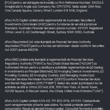
(FCA) pentru servicii legate de investiții, cu Firm Reference Number: 583263.
Înregistrată în Anglia sub Company No. 07973792. Sediu social: 24th floor,
One Canada Square, Canary Wharf, London E14 5AB, England.
eToro AUS Capital Limited este reglementată de Australian Securities &
Investments Commission (ASIC) pentru furnizarea de servicii și produse
financiare. Australian Financial Services Licence number: 491139. Registered
Office: Level 3, 60 Castlereagh Street, Sydney NSW 2000, Australia
eToro (Seychelles) Ltd. este licențiată de Financial Services Authority
Seychelles ("FSAS") pentru a furniza servicii broker-dealer conform Securities
Act 2007 License #SD076
eToro (ME) Limited este licențiată și reglementată de Financial Services
Regulatory Authority ("FSRA") a Abu Dhabi Global Market (“ADGM”) ca
Authorised Person pentru a desfășura activitățile reglementate de (a) Dealing
in Investments as Principal (Matched), (b) Arranging Deals in Investments, (c)
Providing Custody, (d) Arranging Custody și (e) Managing Assets (sub
Financial Services Permission Number 220073) conform Financial Services
and Market Regulations 2015 (“FSMR”). Sediul său social și principalul loc de
activitate se află la Office 207 and 208, 15th Floor Floor, Al Sarab Tower,
ADGM Square, Al Maryah Island, Abu Dhabi, United Arab Emirates (“UAE”).
eToro AUS Capital Limited ACN 612 791 803 AFSL 491139. Criptoactivele
sunt nereglementate și foarte speculative. Nu există protecție pentru
consumatori. Riscați să pierdeți întregul capital. Consultați
Termenii și condițiile