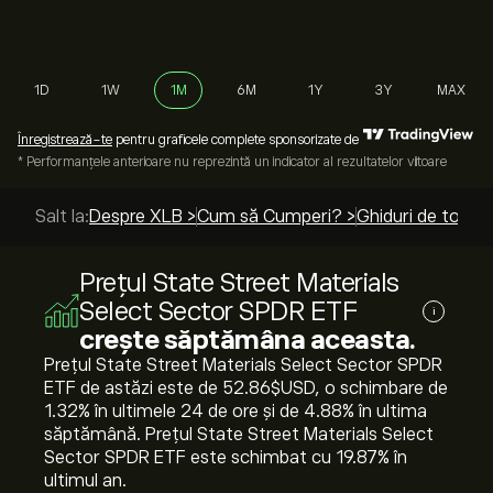
1D
1W
1M
6M
1Y
3Y
MAX
Înregistrează-te
pentru graficele complete sponsorizate de
* Performanțele anterioare nu reprezintă un indicator al rezultatelor viitoare
Salt la:
Despre XLB >
Cum să Cumperi? >
Ghiduri de top >
Prețul State Street Materials
Select Sector SPDR ETF
i
crește săptămâna aceasta.
Prețul State Street Materials Select Sector SPDR
ETF de astăzi este de 52.86‎$‎USD, o schimbare de
‎1.32‎% în ultimele 24 de ore și de ‎4.88‎% în ultima
săptămână. Prețul State Street Materials Select
Sector SPDR ETF este schimbat cu ‎19.87‎% în
ultimul an.