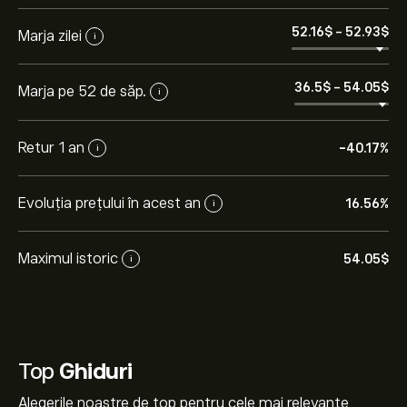
52.16‎$‎
-
52.93‎$‎
Marja zilei
i
36.5‎$‎
-
54.05‎$‎
Marja pe 52 de săp.
i
Retur 1 an
-40.17%
i
Evoluția prețului în acest an
16.56%
i
Maximul istoric
54.05‎$‎
i
Top
Ghiduri
Alegerile noastre de top pentru cele mai relevante