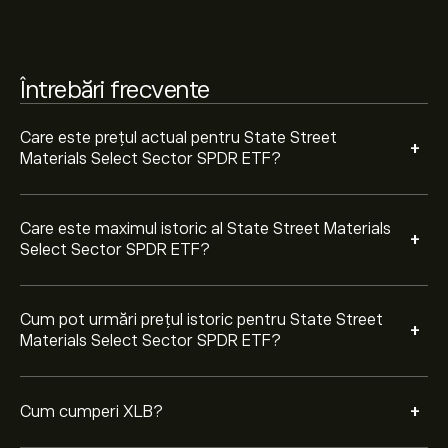
Street Materials Select Sector SPDR ETF (XLB)” pe pe
site-ul web eToro. După ce ți-ai creat un cont și ai
depus fondurile, apasă pe butonul „Tranzacționează” și
decide cât State Street Materials Select Sector SPDR
Întrebări frecvente
ETF vrei să cumperi. De asemenea, poți plasa un ordin
care va cumpăra XLB la un anumit preț în viitor.
Care este prețul actual pentru State Street
+
Materials Select Sector SPDR ETF?
Care este maximul istoric al State Street Materials
+
Select Sector SPDR ETF?
Cum pot urmări prețul istoric pentru State Street
+
Materials Select Sector SPDR ETF?
+
Cum cumperi XLB?