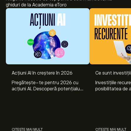
ghiduri de la Academia eToro
Acțiuni AI în creștere în 2026
Ce sunt investiți
Pregătește-te pentru 2026 cu
Investițiile recur
acțiuni AI. Descoperă potențialul
posibilitatea de a
Nvidia, Broadcom, CrowdStrike,
lunar, într-unul 
Arista Networks și Amphenol,
active. Află cum 
prin analiza experților eToro.
planurile de invest
CITEȘTE MAI MULT
CITEȘTE MAI MULT