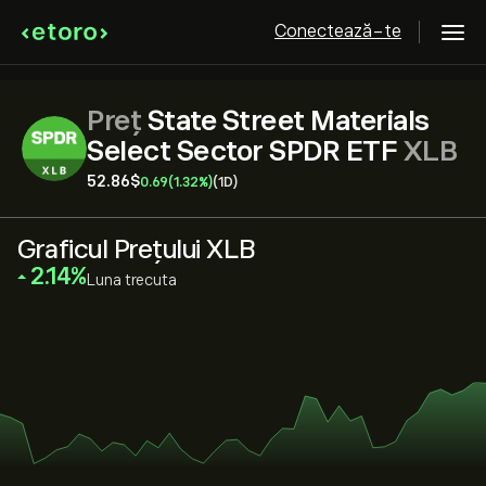
Conectează-te
Preț
State Street Materials
Select Sector SPDR ETF
XLB
52.86‎$‎
0.69
(1.32%)
(1D)
Graficul Prețului XLB
‎2.14‎
Luna trecuta