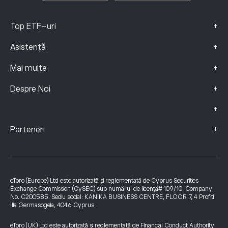
+
Top ETF-uri
+
Asistență
+
Mai multe
+
Despre Noi
+
+
Parteneri
eToro (Europe) Ltd este autorizată și reglementată de Cyprus Securities
Exchange Commission (CySEC) sub numărul de licență# 109/10. Company
No. C200585. Sediu social: KANIKA BUSINESS CENTRE, FLOOR 7, 4 Profiti
Ilia Germasogeia, 4046 Cyprus
eToro (UK) Ltd este autorizată și reglementată de Financial Conduct Authority