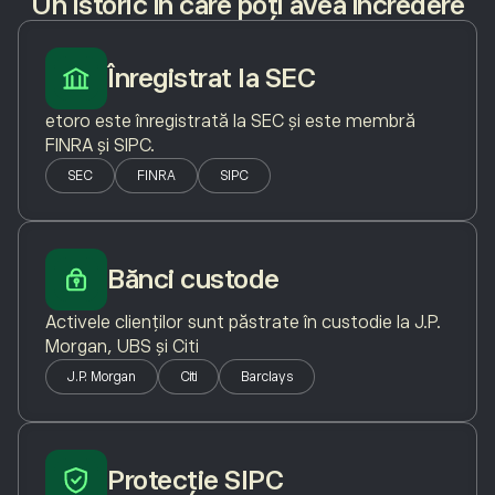
Un istoric în care poți avea încredere
Înregistrat la SEC
etoro este înregistrată la SEC și este membră
FINRA și SIPC.
SEC
FINRA
SIPC
Bănci custode
Activele clienților sunt păstrate în custodie la J.P.
Morgan, UBS și Citi
J.P. Morgan
Citi
Barclays
Protecție SIPC