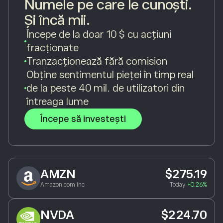
Numele pe care le cunoști.
Și încă mii.
Începe de la doar 10 $ cu acțiuni
fracționate
Tranzacționează fără comision
Obține sentimentul pieței în timp real
de la peste 40 mil. de utilizatori din
întreaga lume
Începe să investești
AMZN
$275.19
Amazon.com Inc
Today
+0.26%
NVDA
$224.70