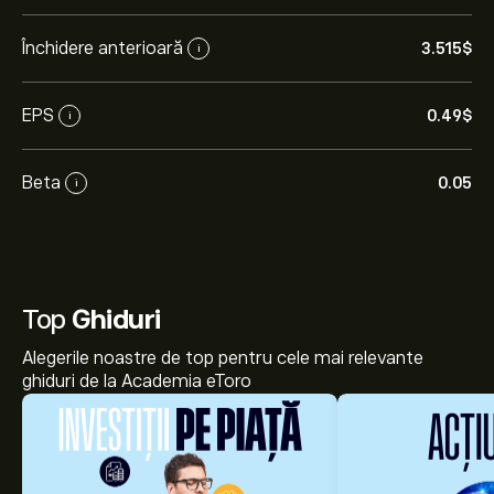
Închidere anterioară
3.515‎$‎
i
EPS
0.49‎$‎
i
Beta
0.05
i
Top
Ghiduri
Alegerile noastre de top pentru cele mai relevante
ghiduri de la Academia eToro