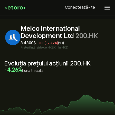
Conectează-te
Melco International
Development Ltd
200.HK
3.4300‎$‎
-0.08
(-2.42%)
(1D)
Prețuri întârziate de
HKEX
•
în HKD
Evoluția prețului acțiunii 200.HK
‎4.26‎
Luna trecuta