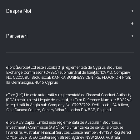
+
Despre Noi
+
+
Parteneri
eToro (Europe) Ltd este autorizată și reglementată de Cyprus Securities
Exchange Commission (CySEC) sub numărul de licență# 109/10. Company
No. C200585. Sediu social: KANIKA BUSINESS CENTRE, FLOOR 7, 4 Profiti
Ilia Germasogeia, 4046 Cyprus
eToro (UK) Ltd este autorizată și reglementată de Financial Conduct Authority
(FCA) pentru servicii legate de investiții, cu Firm Reference Number: 583263.
Înregistrată în Anglia sub Company No. 07973792. Sediu social: 24th floor,
One Canada Square, Canary Wharf, London E14 5AB, England.
eToro AUS Capital Limited este reglementată de Australian Securities &
Investments Commission (ASIC) pentru furnizarea de servicii și produse
financiare. Australian Financial Services Licence number: 491139. Registered
Office: Level 3, 60 Castlereagh Street, Sydney NSW 2000, Australia