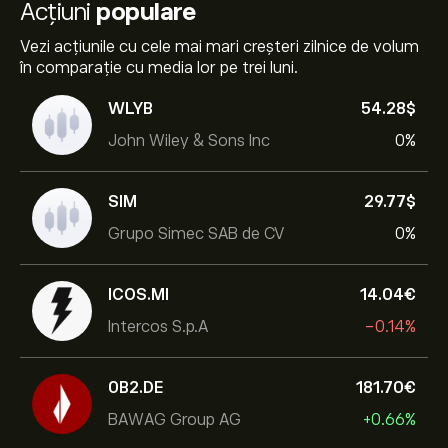
Acțiuni
populare
Vezi acțiunile cu cele mai mari creșteri zilnice de volum
în comparație cu media lor pe trei luni.
WLYB
54.28‎$‎
John Wiley & Sons Inc
0%
SIM
29.77‎$‎
Grupo Simec SAB de CV
0%
ICOS.MI
14.04‎€‎
Intercos S.p.A
-0.14%
0B2.DE
181.70‎€‎
BAWAG Group AG
+0.66%