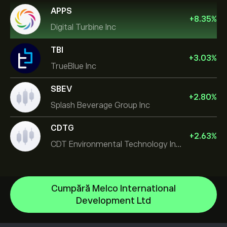
APPS
+
8.35
%
Digital Turbine Inc
TBI
+
3.03
%
TrueBlue Inc
SBEV
+
2.80
%
Splash Beverage Group Inc
CDTG
+
2.63
%
CDT Environmental Technology Investment Holdings L
Cumpără Melco International
Micron Technology, Inc.
Development Ltd
Space Exploration Technologies Corp
Centrul de asistență
Alphabet Inc Class A