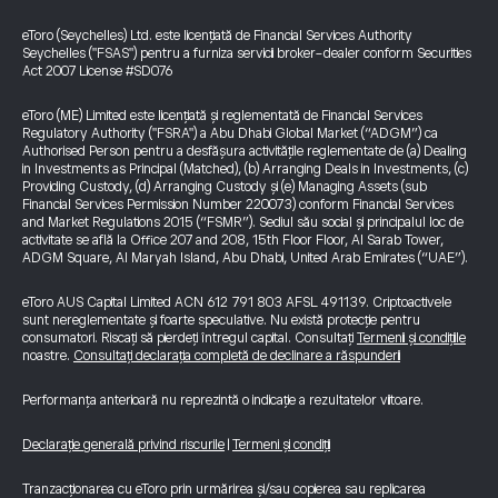
eToro (Seychelles) Ltd. este licențiată de Financial Services Authority
Seychelles ("FSAS") pentru a furniza servicii broker-dealer conform Securities
Act 2007 License #SD076
eToro (ME) Limited este licențiată și reglementată de Financial Services
Regulatory Authority ("FSRA") a Abu Dhabi Global Market (“ADGM”) ca
Authorised Person pentru a desfășura activitățile reglementate de (a) Dealing
in Investments as Principal (Matched), (b) Arranging Deals in Investments, (c)
Providing Custody, (d) Arranging Custody și (e) Managing Assets (sub
Financial Services Permission Number 220073) conform Financial Services
and Market Regulations 2015 (“FSMR”). Sediul său social și principalul loc de
activitate se află la Office 207 and 208, 15th Floor Floor, Al Sarab Tower,
ADGM Square, Al Maryah Island, Abu Dhabi, United Arab Emirates (“UAE”).
eToro AUS Capital Limited ACN 612 791 803 AFSL 491139. Criptoactivele
sunt nereglementate și foarte speculative. Nu există protecție pentru
consumatori. Riscați să pierdeți întregul capital. Consultați
Termenii și condițiile
noastre.
Consultați declarația completă de declinare a răspunderii
Performanța anterioară nu reprezintă o indicație a rezultatelor viitoare.
Declarație generală privind riscurile
|
Termeni și condiții
Tranzacționarea cu eToro prin urmărirea și/sau copierea sau replicarea