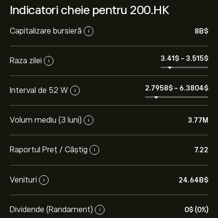
Indicatori cheie pentru 200.HK
Capitalizare bursieră
8B‎$‎
i
3.41‎$‎
-
3.515‎$‎
Raza zilei
i
2.7958‎$‎
-
6.3804‎$‎
Interval de 52 W
i
Volum mediu (3 luni)
3.77M
i
Raportul Preț / Câștig
7.22
i
Venituri
24.64B‎$‎
i
Dividende (Randament)
0‎$‎ (0%)
i