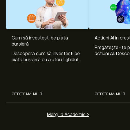
Cum să investești pe piața
Acțiuni AI în cre
bursieră
Pregătește-te 
Descoperă cum să investești pe
acțiuni AI. Desco
piața bursieră cu ajutorul ghidului
Nvidia, Broadco
nostru pentru începători. Înțelege
Arista Networks
cum funcționează piețele și
prin analiza exper
învață cum să faci prima
investiție.
CITEȘTE MAI MULT
CITEȘTE MAI MULT
Mergi la Academie >