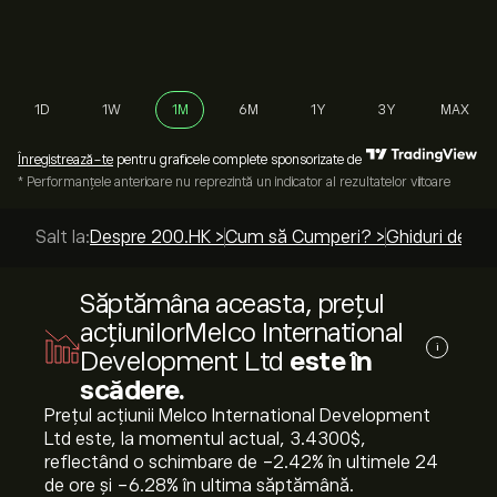
1D
1W
1M
6M
1Y
3Y
MAX
Înregistrează-te
pentru graficele complete sponsorizate de
* Performanțele anterioare nu reprezintă un indicator al rezultatelor viitoare
Salt la:
Despre 200.HK >
Cum să Cumperi? >
Ghiduri de to
Săptămâna aceasta, prețul
acțiunilorMelco International
i
Development Ltd
este în
scădere.
Prețul acțiunii Melco International Development
Ltd este, la momentul actual, 3.4300‎$‎,
reflectând o schimbare de ‎-2.42‎% în ultimele 24
de ore și ‎-6.28‎% în ultima săptămână.