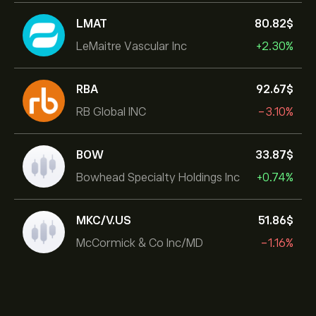
LMAT
80.82‎$‎
LeMaitre Vascular Inc
+2.30%
RBA
92.67‎$‎
RB Global INC
-3.10%
BOW
33.87‎$‎
Bowhead Specialty Holdings Inc
+0.74%
MKC/V.US
51.86‎$‎
McCormick & Co Inc/MD
-1.16%