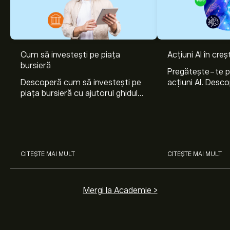
Cum să investești pe piața
Acțiuni AI în cre
bursieră
Pregătește-te 
Descoperă cum să investești pe
acțiuni AI. Desco
piața bursieră cu ajutorul ghidului
Nvidia, Broadco
nostru pentru începători. Înțelege
Arista Networks
cum funcționează piețele și
prin analiza exper
învață cum să faci prima
investiție.
CITEȘTE MAI MULT
CITEȘTE MAI MULT
Mergi la Academie >