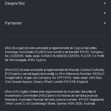
+
Despre Noi
+
+
Parteneri
eToro (Europe) Ltd este autorizată și reglementată de Cyprus Securities
Exchange Commission (CySEC) sub numărul de licență# 109/10. Company
No. C200585. Sediu social: KANIKA BUSINESS CENTRE, FLOOR 7, 4 Profiti
Ilia Germasogeia, 4046 Cyprus
eToro (UK) Ltd este autorizată și reglementată de Financial Conduct Authority
(FCA) pentru servicii legate de investiții, cu Firm Reference Number: 583263.
Înregistrată în Anglia sub Company No. 07973792. Sediu social: 24th floor,
One Canada Square, Canary Wharf, London E14 5AB, England.
eToro AUS Capital Limited este reglementată de Australian Securities &
Investments Commission (ASIC) pentru furnizarea de servicii și produse
financiare. Australian Financial Services Licence number: 491139. Registered
Office: Level 3, 60 Castlereagh Street, Sydney NSW 2000, Australia