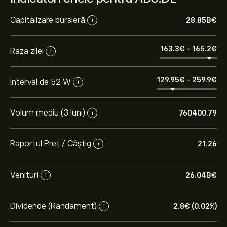
Capitalizare bursieră
28.85B‎€‎
i
163.3‎€‎
-
165.2‎€‎
Raza zilei
i
129.95‎€‎
-
259.9‎€‎
Interval de 52 W
i
Volum mediu (3 luni)
760400.79
i
Raportul Preț / Câștig
21.26
i
Venituri
26.04B‎€‎
i
Dividende (Randament)
2.8‎€‎ (0.02%)
i