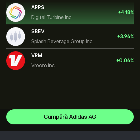
APPS
+
4.18
%
Digital Turbine Inc
SBEV
+
3.96
%
Splash Beverage Group Inc
VRM
+
0.06
%
Vroom Inc
NVIDIA Corporation
Cumpără Adidas AG
Amazon.com Inc
Centrul de asistență
Microsoft
Cum să Depui