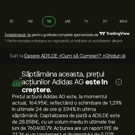
1D
1W
1M
6M
1Y
3Y
MAX
Înregistrează-te
pentru graficele complete sponsorizate de
* Performanțele anterioare nu reprezintă un indicator al rezultatelor viitoare
Salt la:
Despre ADS.DE >
Cum să Cumperi? >
Ghiduri de to
Săptămâna aceasta, prețul
acțiunilor Adidas AG
este în
i
creștere.
Prețul acțiunii Adidas AG este, la momentul
actual, 164.95‎€‎, reflectând o schimbare de ‎1.29‎%
în ultimele 24 de ore și ‎3.94‎% în ultima
săptămână. Capitalizarea de piață a ADS.DE este
de 28.85B‎€‎, cu un volum mediu în ultimele trei
luni de 760400.79. Acțiunea are un raport P/E de
21.26 și un randament al dividendului de 0.02%.