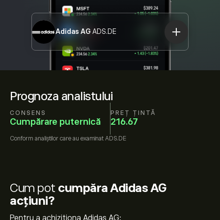
Adidas AG
ADS.DE
Prognoza analistului
CONSENS
PREȚ ȚINTĂ
Cumpărare puternică
216.67
Conform
analiștilor care au examinat
ADS.DE
Cum pot
cumpăra Adidas AG
acțiuni?
Pentru a achiziționa Adidas AG: