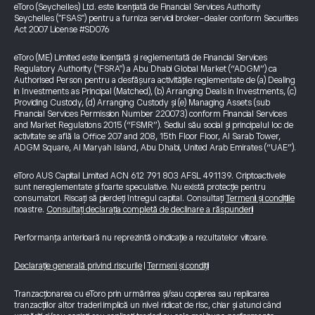
eToro (Seychelles) Ltd. este licențiată de Financial Services Authority
Seychelles ("FSAS") pentru a furniza servicii broker-dealer conform Securities
Act 2007 License #SD076
eToro (ME) Limited este licențiată și reglementată de Financial Services
Regulatory Authority ("FSRA") a Abu Dhabi Global Market (“ADGM”) ca
Authorised Person pentru a desfășura activitățile reglementate de (a) Dealing
in Investments as Principal (Matched), (b) Arranging Deals in Investments, (c)
Providing Custody, (d) Arranging Custody și (e) Managing Assets (sub
Financial Services Permission Number 220073) conform Financial Services
and Market Regulations 2015 (“FSMR”). Sediul său social și principalul loc de
activitate se află la Office 207 and 208, 15th Floor Floor, Al Sarab Tower,
ADGM Square, Al Maryah Island, Abu Dhabi, United Arab Emirates (“UAE”).
eToro AUS Capital Limited ACN 612 791 803 AFSL 491139. Criptoactivele
sunt nereglementate și foarte speculative. Nu există protecție pentru
consumatori. Riscați să pierdeți întregul capital. Consultați
Termenii și condițiile
noastre.
Consultați declarația completă de declinare a răspunderii
Performanța anterioară nu reprezintă o indicație a rezultatelor viitoare.
Declarație generală privind riscurile
|
Termeni și condiții
Tranzacționarea cu eToro prin urmărirea și/sau copierea sau replicarea
tranzacțiilor altor traderi implică un nivel ridicat de risc, chiar și atunci când