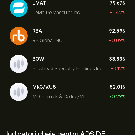
LMAT
79.67‎$‎
LeMaitre Vascular Inc
-1.42%
RBA
92.59‎$‎
RB Global INC
-0.09%
BOW
33.83‎$‎
Bowhead Specialty Holdings Inc
-0.12%
MKC/V.US
52.01‎$‎
McCormick & Co Inc/MD
+0.29%
Indicatori cheie pentru ADS.DE