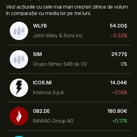
Vezi acțiunile cu cele mai mari creșteri zilnice de volum
în comparație cu media lor pe trei luni.
WLYB
54.00‎$‎
John Wiley & Sons Inc
-0.52%
SIM
29.77‎$‎
Grupo Simec SAB de CV
0%
ICOS.MI
14.04‎€‎
Intercos S.p.A
-0.14%
0B2.DE
180.80‎€‎
BAWAG Group AG
+0.17%