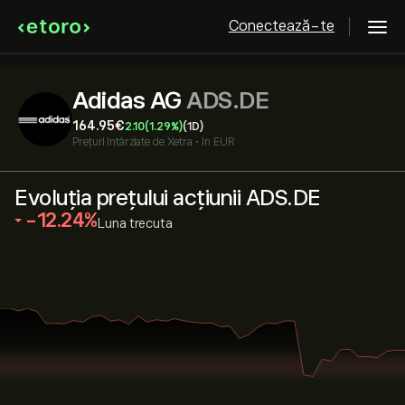
Conectează-te
Adidas AG
ADS.DE
164.95‎€‎
2.10
(1.29%)
(1D)
Prețuri întârziate de
Xetra
•
în EUR
Evoluția prețului acțiunii ADS.DE
‎-12.24‎
Luna trecuta