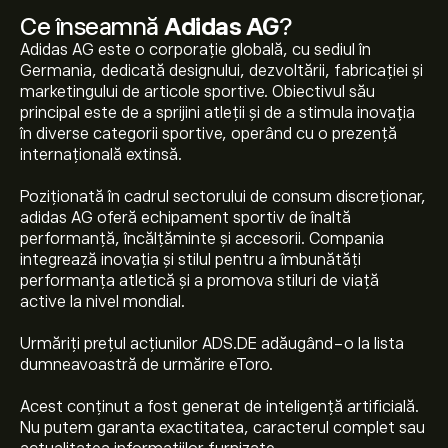
Ce înseamnă
Adidas AG
?
Adidas AG este o corporație globală, cu sediul în
Germania, dedicată designului, dezvoltării, fabricației și
marketingului de articole sportive. Obiectivul său
principal este de a sprijini atleții și de a stimula inovația
în diverse categorii sportive, operând cu o prezență
internațională extinsă.
Poziționată în cadrul sectorului de consum discreționar,
adidas AG oferă echipament sportiv de înaltă
performanță, încălțăminte și accesorii. Compania
integrează inovația și stilul pentru a îmbunătăți
performanța atletică și a promova stiluri de viață
active la nivel mondial.
Urmăriți prețul acțiunilor ADS.DE adăugând-o la lista
dumneavoastră de urmărire eToro.
Acest conținut a fost generat de inteligență artificială.
Prețul actual al acțiunilor ADS.DE este 164.95‎€‎.
Nu putem garanta exactitatea, caracterul complet sau