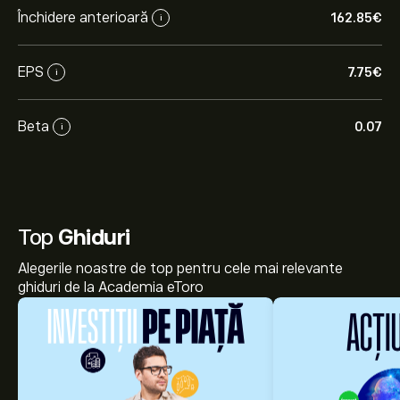
Închidere anterioară
162.85‎€‎
i
EPS
7.75‎€‎
i
Beta
0.07
i
Top
Ghiduri
Alegerile noastre de top pentru cele mai relevante
ghiduri de la Academia eToro