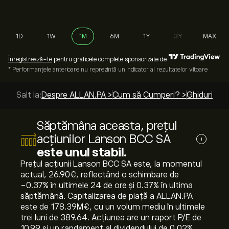
1D
1W
1M
6M
1Y
3Y
MAX
Înregistrează-te
pentru graficele complete sponsorizate de
* Performanțele anterioare nu reprezintă un indicator al rezultatelor viitoare
Salt la:
Despre ALLAN.PA >
Cum să Cumperi? >
Ghiduri de 
Săptămâna aceasta, prețul
acțiunilor Lanson BCC SA
i
este unul stabil.
Prețul acțiunii Lanson BCC SA este, la momentul
actual, 26.90‎€‎, reflectând o schimbare de
‎-0.37‎% în ultimele 24 de ore și ‎0.37‎% în ultima
săptămână. Capitalizarea de piață a ALLAN.PA
este de 178.39M‎€‎, cu un volum mediu în ultimele
trei luni de 389.64. Acțiunea are un raport P/E de
10.99 și un randament al dividendului de 0.02%.