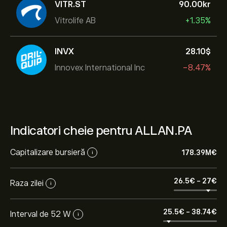
VITR.ST
90.00‎kr‎
Vitrolife AB
+1.35%
INVX
28.10‎$‎
Innovex International Inc
-8.47%
Indicatori cheie pentru ALLAN.PA
Capitalizare bursieră
178.39M‎€‎
i
26.5‎€‎
-
27‎€‎
Raza zilei
i
25.5‎€‎
-
38.74‎€‎
Interval de 52 W
i