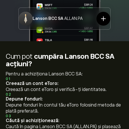
Lanson BCC SA
ALLAN.PA
Cum pot
cumpăra Lanson BCC SA
acțiuni?
Pentru a achiziționa Lanson BCC SA:
01
Creează un cont eToro:
Creează un cont eToro și verifică-ți identitatea.
02
Depune fonduri:
Depune fonduri în contul tău eToro folosind metoda de
plată preferată.
03
Căută și achiziționează:
Caută în pagina Lanson BCC SA (ALLAN.PA) și plasează