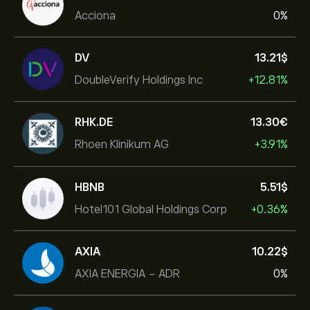
Acciona
0%
DV
13.21‎$‎
DoubleVerify Holdings Inc
+12.81%
RHK.DE
13.30‎€‎
Rhoen Klinikum AG
+3.91%
HBNB
5.51‎$‎
Hotel101 Global Holdings Corp
+0.36%
AXIA
10.22‎$‎
AXIA ENERGIA - ADR
0%