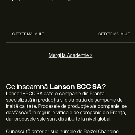
nostru pentru începători. Înțelege
Arista Networks
cum funcționează piețele și
prin analiza exper
învață cum să faci prima
investiție.
CITEȘTE MAI MULT
CITEȘTE MAI MULT
Mergi la Academie >
Ce înseamnă
Lanson BCC SA
?
Lanson-BCC SA este o companie din Franța
specializată în producția și distribuția de șampanie de
înaltă calitate. Procesele de producție ale companiei se
desfășoară în regiunile viticole de șampanie din Franța,
dar produsele sale sunt distribuite la nivel global.
Cunoscută anterior sub numele de Boizel Chanoine