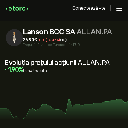
Conectează-te
Lanson BCC SA
ALLAN.PA
26.90‎€‎
-0.10
(-0.37%)
(1D)
Prețuri întârziate de
Euronext
•
în EUR
Evoluția prețului acțiunii ALLAN.PA
‎1.90‎
Luna trecuta