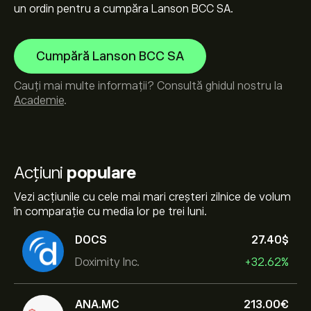
un ordin pentru a cumpăra Lanson BCC SA.
Cumpără Lanson BCC SA
Cauți mai multe informații? Consultă ghidul nostru la
Academie
.
Acțiuni
populare
Vezi acțiunile cu cele mai mari creșteri zilnice de volum
în comparație cu media lor pe trei luni.
DOCS
27.40‎$‎
Doximity Inc.
+32.62%
ANA.MC
213.00‎€‎