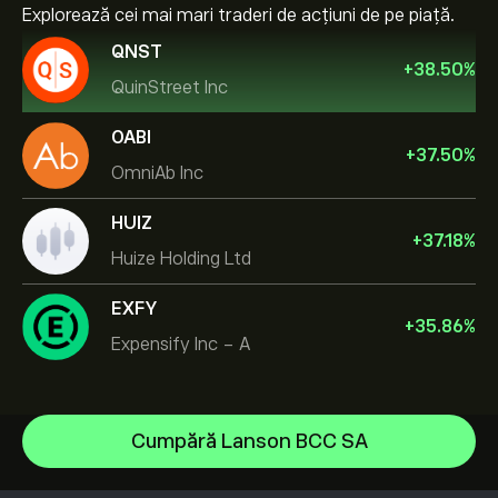
Explorează cei mai mari traderi de acțiuni de pe piață.
QNST
+
38.50
%
QuinStreet Inc
OABI
+
37.50
%
OmniAb Inc
HUIZ
+
37.18
%
Huize Holding Ltd
EXFY
+
35.86
%
Expensify Inc - A
NVIDIA Corporation
Cumpără Lanson BCC SA
Amazon.com Inc
Centrul de asistență