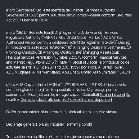
eToro (Seychelles) Ltd. este licențiată de Financial Services Authority
Seychelles ("FSAS") pentru a furniza servicii broker-dealer conform Securities
Act 2007 License #SD076
eToro (ME) Limited este licențiată și reglementată de Financial Services
Regulatory Authority ("FSRA") a Abu Dhabi Global Market (“ADGM”) ca
Authorised Person pentru a desfășura activitățile reglementate de (a) Dealing
in Investments as Principal (Matched), (b) Arranging Deals in Investments, (c)
Providing Custody, (d) Arranging Custody și (e) Managing Assets (sub
Financial Services Permission Number 220073) conform Financial Services
and Market Regulations 2015 (“FSMR”). Sediul său social și principalul loc de
activitate se află la Office 207 and 208, 15th Floor Floor, Al Sarab Tower,
ADGM Square, Al Maryah Island, Abu Dhabi, United Arab Emirates (“UAE”).
eToro AUS Capital Limited ACN 612 791 803 AFSL 491139. Criptoactivele
sunt nereglementate și foarte speculative. Nu există protecție pentru
consumatori. Riscați să pierdeți întregul capital. Consultați
Termenii și condițiile
noastre.
Consultați declarația completă de declinare a răspunderii
Performanța anterioară nu reprezintă o indicație a rezultatelor viitoare.
Declarație generală privind riscurile
|
Termeni și condiții
Tranzacționarea cu eToro prin urmărirea și/sau copierea sau replicarea