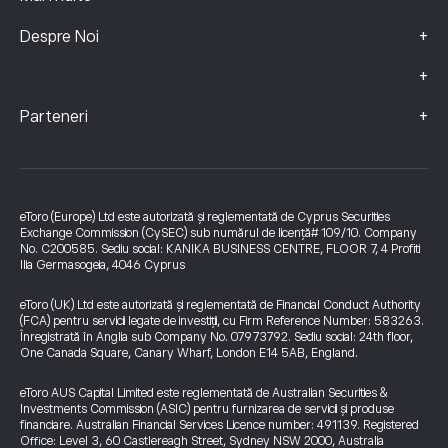
+
Despre Noi
+
+
Parteneri
eToro (Europe) Ltd este autorizată și reglementată de Cyprus Securities
Exchange Commission (CySEC) sub numărul de licență# 109/10. Company
No. C200585. Sediu social: KANIKA BUSINESS CENTRE, FLOOR 7, 4 Profiti
Ilia Germasogeia, 4046 Cyprus
eToro (UK) Ltd este autorizată și reglementată de Financial Conduct Authority
(FCA) pentru servicii legate de investiții, cu Firm Reference Number: 583263.
Înregistrată în Anglia sub Company No. 07973792. Sediu social: 24th floor,
One Canada Square, Canary Wharf, London E14 5AB, England.
eToro AUS Capital Limited este reglementată de Australian Securities &
Investments Commission (ASIC) pentru furnizarea de servicii și produse
financiare. Australian Financial Services Licence number: 491139. Registered
Office: Level 3, 60 Castlereagh Street, Sydney NSW 2000, Australia