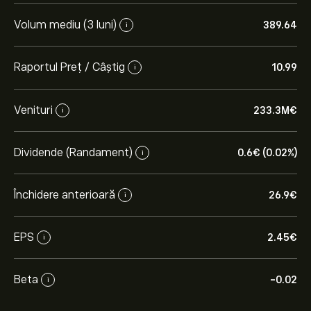
Volum mediu (3 luni)
389.64
i
Raportul Preț / Câștig
10.99
i
Venituri
233.3M‎€‎
i
Dividende (Randament)
0.6‎€‎ (0.02%)
i
Închidere anterioară
26.9‎€‎
i
EPS
2.45‎€‎
i
Beta
-0.02
i