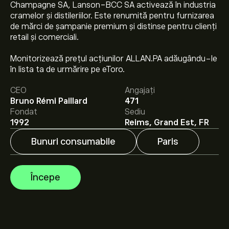
Champagne SA, Lanson-BCC SA activează în industria
cramelor și distileriilor. Este renumită pentru furnizarea
de mărci de șampanie premium și distinse pentru clienți
retail și comerciali.
Prețul actual al acțiunilor ALLAN.PA este 26.90‎€‎.
Monitorizează prețul acțiunilor ALLAN.PA adăugându-le
în lista ta de urmărire pe eToro.
Prețul țintă mediu pentru acțiunile Lanson BCC SA este
CEO
Angajați
26.90‎€‎.
Creează-ți un cont
pe eToro pentru previziunile
Bruno Rémi Paillard
471
analiștilor și ținte de preț.
Fondat
Sediu
1992
Reims, Grand Est, FR
Analiștii oferă previziuni pentru acțiunile Lanson BCC SA
bazate pe tendințele pieței, rapoarte financiare și
Bunuri consumabile
Paris
creșterea estimată. Verifică cele mai recente previziuni
pentru mișcările viitoare de preț.
Capitalizarea de piață a Lanson BCC SA este de
178.39M‎€‎
Începe