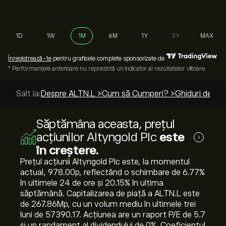
1D
1W
1M
6M
1Y
3Y
MAX
Înregistrează-te
pentru graficele complete sponsorizate de
* Performanțele anterioare nu reprezintă un indicator al rezultatelor viitoare
Salt la:
Despre ALTN.L >
Cum să Cumperi? >
Ghiduri de top
Săptămâna aceasta, prețul
acțiunilor Altyngold Plc
este
i
în creștere.
Prețul acțiunii Altyngold Plc este, la momentul
actual, 978.00‎p‎, reflectând o schimbare de ‎6.77‎%
în ultimele 24 de ore și ‎20.15‎% în ultima
săptămână. Capitalizarea de piață a ALTN.L este
de 267.86M‎p‎, cu un volum mediu în ultimele trei
luni de 57390.17. Acțiunea are un raport P/E de 5.7
și un randament al dividendului de 0%. Coeficientul