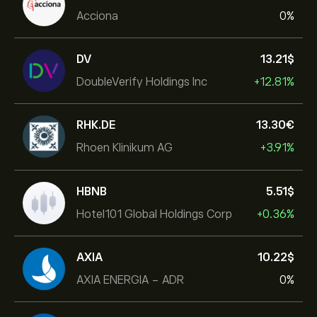
Acciona
0%
DV
13.21‎$‎
DoubleVerify Holdings Inc
+12.81%
RHK.DE
13.30‎€‎
Rhoen Klinikum AG
+3.91%
HBNB
5.51‎$‎
Hotel101 Global Holdings Corp
+0.36%
AXIA
10.22‎$‎
AXIA ENERGIA - ADR
0%