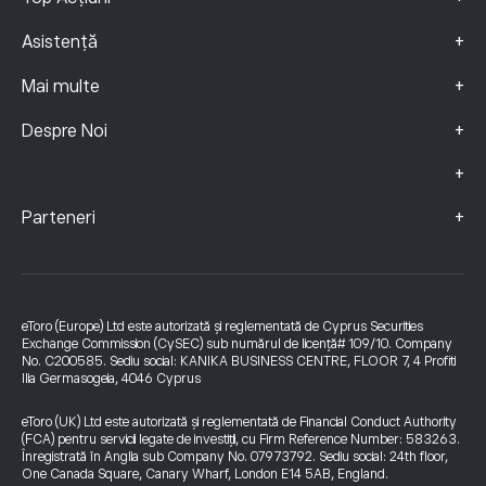
+
Asistență
+
Mai multe
+
Despre Noi
+
+
Parteneri
eToro (Europe) Ltd este autorizată și reglementată de Cyprus Securities
Exchange Commission (CySEC) sub numărul de licență# 109/10. Company
No. C200585. Sediu social: KANIKA BUSINESS CENTRE, FLOOR 7, 4 Profiti
Ilia Germasogeia, 4046 Cyprus
eToro (UK) Ltd este autorizată și reglementată de Financial Conduct Authority
(FCA) pentru servicii legate de investiții, cu Firm Reference Number: 583263.
Înregistrată în Anglia sub Company No. 07973792. Sediu social: 24th floor,
One Canada Square, Canary Wharf, London E14 5AB, England.