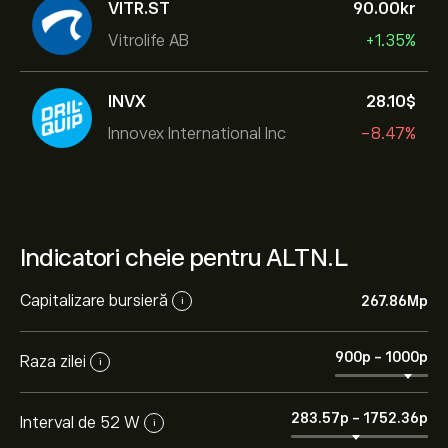
VITR.ST
90.00‎kr‎
Vitrolife AB
+1.35%
INVX
28.10‎$‎
Innovex International Inc
-8.47%
Indicatori cheie pentru ALTN.L
Capitalizare bursieră
267.86M‎p‎
i
900‎p‎
-
1000‎p‎
Raza zilei
i
283.57‎p‎
-
1752.36‎p‎
Interval de 52 W
i