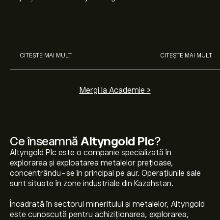
nostru pentru începători. Înțelege
Arista Networks
cum funcționează piețele și
prin analiza exper
învață cum să faci prima
investiție.
CITEȘTE MAI MULT
CITEȘTE MAI MULT
Mergi la Academie >
Ce înseamnă
Altyngold Plc
?
Altyngold Plc este o companie specializată în
explorarea și exploatarea metalelor prețioase,
concentrându-se în principal pe aur. Operațiunile sale
sunt situate în zone industriale din Kazahstan.
Încadrată în sectorul mineritului și metalelor, Altyngold
este cunoscută pentru achiziționarea, explorarea,