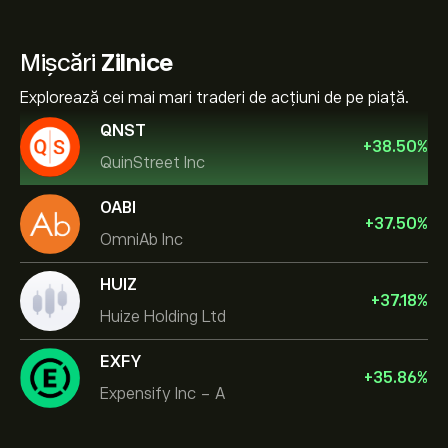
Mișcări
Zilnice
Explorează cei mai mari traderi de acțiuni de pe piață.
QNST
+
38.50
%
QuinStreet Inc
OABI
+
37.50
%
OmniAb Inc
HUIZ
+
37.18
%
Huize Holding Ltd
EXFY
+
35.86
%
Expensify Inc - A