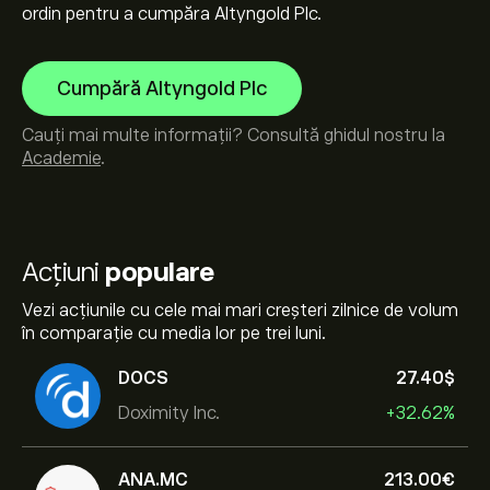
ordin pentru a cumpăra Altyngold Plc.
Cumpără Altyngold Plc
Cauți mai multe informații? Consultă ghidul nostru la
Academie
.
Acțiuni
populare
Vezi acțiunile cu cele mai mari creșteri zilnice de volum
în comparație cu media lor pe trei luni.
DOCS
27.40‎$‎
Doximity Inc.
+32.62%
ANA.MC
213.00‎€‎