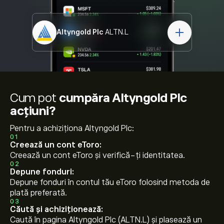
Altyngold Plc
ALTN.L
Cum pot
cumpăra Altyngold Plc
acțiuni?
Pentru a achiziționa Altyngold Plc:
01
Creează un cont eToro:
Creează un cont eToro și verifică-ți identitatea.
02
Depune fonduri:
Depune fonduri în contul tău eToro folosind metoda de
plată preferată.
03
Căută și achiziționează:
Caută în pagina Altyngold Plc (ALTN.L) și plasează un