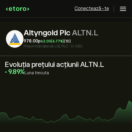
Conectează-te
Altyngold Plc
ALTN.L
978.00‎p‎
62.00
(6.77%)
(1D)
Prețuri întârziate de
LSE PLC
•
în GBX
Evoluția prețului acțiunii ALTN.L
‎9.89‎
Luna trecuta