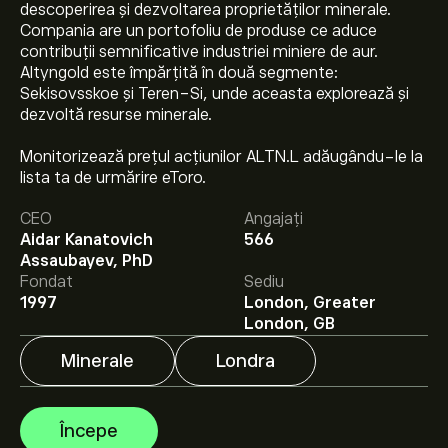
descoperirea și dezvoltarea proprietăților minerale.
Compania are un portofoliu de produse ce aduce
contribuții semnificative industriei miniere de aur.
Altyngold este împărțită în două segmente:
Sekisovsskoe și Teren-Si, unde aceasta explorează și
dezvoltă resurse minerale.
Monitorizează prețul acțiunilor ALTN.L adăugându-le la
Prețul actual al acțiunilor ALTN.L este 978.00‎p‎.
lista ta de urmărire eToro.
CEO
Angajați
Aidar Kanatovich
566
Prețul țintă mediu pentru acțiunile Altyngold Plc este
Assaubayev, PhD
978.00‎p‎.
Creează-ți un cont
pe eToro pentru
Fondat
Sediu
previziunile analiștilor și ținte de preț.
1997
London, Greater
London, GB
Analiștii oferă previziuni pentru acțiunile Altyngold Plc
bazate pe tendințele pieței, rapoarte financiare și
Minerale
Londra
creșterea estimată. Verifică cele mai recente previziuni
pentru mișcările viitoare de preț.
Capitalizarea de piață a Altyngold Plc este de 267.86M‎p‎
Începe