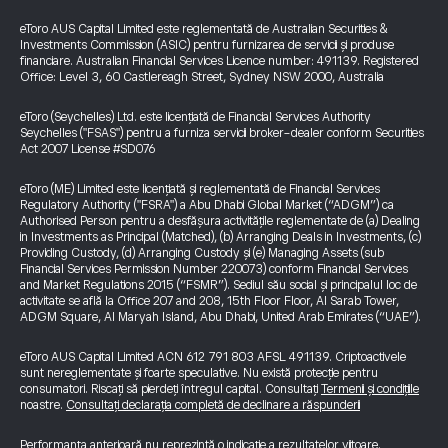
eToro AUS Capital Limited este reglementată de Australian Securities &
Investments Commission (ASIC) pentru furnizarea de servicii și produse
financiare. Australian Financial Services Licence number: 491139. Registered
Office: Level 3, 60 Castlereagh Street, Sydney NSW 2000, Australia
eToro (Seychelles) Ltd. este licențiată de Financial Services Authority
Seychelles ("FSAS") pentru a furniza servicii broker-dealer conform Securities
Act 2007 License #SD076
eToro (ME) Limited este licențiată și reglementată de Financial Services
Regulatory Authority ("FSRA") a Abu Dhabi Global Market (“ADGM”) ca
Authorised Person pentru a desfășura activitățile reglementate de (a) Dealing
in Investments as Principal (Matched), (b) Arranging Deals in Investments, (c)
Providing Custody, (d) Arranging Custody și (e) Managing Assets (sub
Financial Services Permission Number 220073) conform Financial Services
and Market Regulations 2015 (“FSMR”). Sediul său social și principalul loc de
activitate se află la Office 207 and 208, 15th Floor Floor, Al Sarab Tower,
ADGM Square, Al Maryah Island, Abu Dhabi, United Arab Emirates (“UAE”).
eToro AUS Capital Limited ACN 612 791 803 AFSL 491139. Criptoactivele
sunt nereglementate și foarte speculative. Nu există protecție pentru
consumatori. Riscați să pierdeți întregul capital. Consultați
Termenii și condițiile
noastre.
Consultați declarația completă de declinare a răspunderii
Performanța anterioară nu reprezintă o indicație a rezultatelor viitoare.