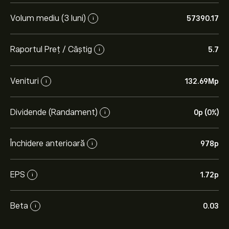
Volum mediu (3 luni)
57390.17
i
Raportul Preț / Câștig
5.7
i
Venituri
132.69M‎p‎
i
Dividende (Randament)
0‎p‎ (0%)
i
Închidere anterioară
978‎p‎
i
EPS
1.72‎p‎
i
Beta
0.03
i