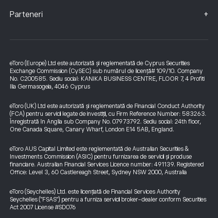
+
Parteneri
eToro (Europe) Ltd este autorizată și reglementată de Cyprus Securities
Exchange Commission (CySEC) sub numărul de licență# 109/10. Company
No. C200585. Sediu social: KANIKA BUSINESS CENTRE, FLOOR 7, 4 Profiti
Ilia Germasogeia, 4046 Cyprus
eToro (UK) Ltd este autorizată și reglementată de Financial Conduct Authority
(FCA) pentru servicii legate de investiții, cu Firm Reference Number: 583263.
Înregistrată în Anglia sub Company No. 07973792. Sediu social: 24th floor,
One Canada Square, Canary Wharf, London E14 5AB, England.
eToro AUS Capital Limited este reglementată de Australian Securities &
Investments Commission (ASIC) pentru furnizarea de servicii și produse
financiare. Australian Financial Services Licence number: 491139. Registered
Office: Level 3, 60 Castlereagh Street, Sydney NSW 2000, Australia
eToro (Seychelles) Ltd. este licențiată de Financial Services Authority
Seychelles ("FSAS") pentru a furniza servicii broker-dealer conform Securities
Act 2007 License #SD076