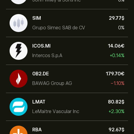
SIM
29.77‎$‎
Grupo Simec SAB de CV
0%
ICOS.MI
14.06‎€‎
Intercos S.p.A
+0.14%
0B2.DE
179.70‎€‎
BAWAG Group AG
-1.10%
LMAT
80.82‎$‎
LeMaitre Vascular Inc
+2.30%
RBA
92.67‎$‎