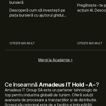
bursieră
Pregătește-te 
Descoperă cum să investești pe
acțiuni AI. Desco
piața bursieră cu ajutorul ghidului
Nvidia, Broadco
nostru pentru începători. Înțelege
Arista Networks
cum funcționează piețele și
prin analiza exper
învață cum să faci prima
investiție.
CITEȘTE MAI MULT
CITEȘTE MAI MULT
Mergi la Academie >
Ce înseamnă
Amadeus IT Hold -A-
?
Amadeus IT Group SA este un partener tehnologic de
top pentru industria globală de turism. Oferă soluții
avansate de procesare a tranzacțiilor și de distribuție.
Scopul său principal este de a facilita și îmbunătăți