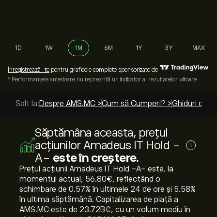
1D
1W
1M
6M
1Y
3Y
MAX
Înregistrează-te
pentru graficele complete sponsorizate de
* Performanțele anterioare nu reprezintă un indicator al rezultatelor viitoare
Salt la:
Despre AMS.MC >
Cum să Cumperi? >
Ghiduri de t
Săptămâna aceasta, prețul
acțiunilor Amadeus IT Hold -
i
A-
este în creștere.
Prețul acțiunii Amadeus IT Hold -A- este, la
momentul actual, 56.80‎€‎, reflectând o
schimbare de ‎0.57‎% în ultimele 24 de ore și ‎5.58‎%
în ultima săptămână. Capitalizarea de piață a
AMS.MC este de 23.72B‎€‎, cu un volum mediu în