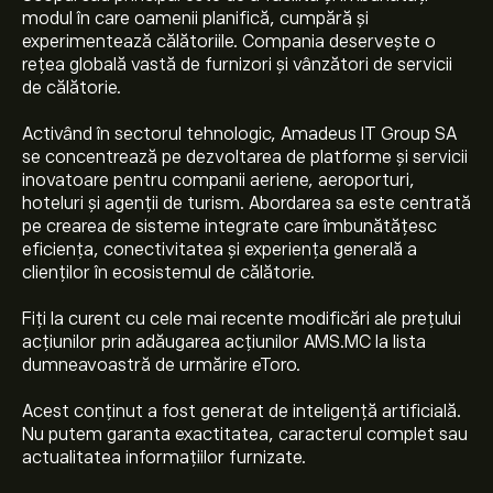
modul în care oamenii planifică, cumpără și
experimentează călătoriile. Compania deservește o
rețea globală vastă de furnizori și vânzători de servicii
de călătorie.
Activând în sectorul tehnologic, Amadeus IT Group SA
se concentrează pe dezvoltarea de platforme și servicii
inovatoare pentru companii aeriene, aeroporturi,
hoteluri și agenții de turism. Abordarea sa este centrată
pe crearea de sisteme integrate care îmbunătățesc
eficiența, conectivitatea și experiența generală a
clienților în ecosistemul de călătorie.
Fiți la curent cu cele mai recente modificări ale prețului
acțiunilor prin adăugarea acțiunilor AMS.MC la lista
dumneavoastră de urmărire eToro.
Acest conținut a fost generat de inteligență artificială.
Nu putem garanta exactitatea, caracterul complet sau
Prețul actual al acțiunilor AMS.MC este 56.80‎€‎.
actualitatea informațiilor furnizate.