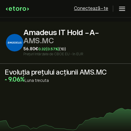
Conectează-te
Amadeus IT Hold -A-
AMS.MC
56.80‎€‎
0.32
(0.57%)
(1D)
Prețuri întârziate de
CBOE EU
•
în EUR
Evoluția prețului acțiunii AMS.MC
‎9.06‎
Luna trecuta