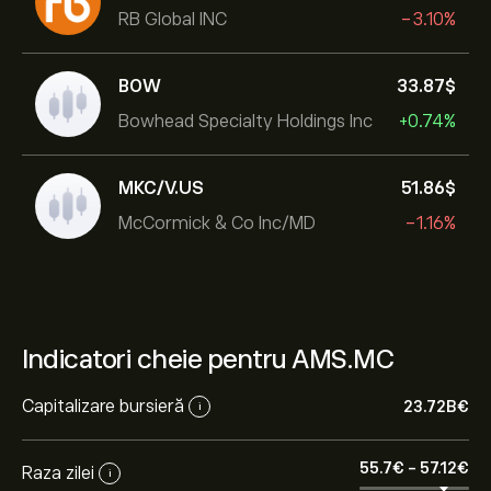
RB Global INC
-3.10%
BOW
33.87‎$‎
Bowhead Specialty Holdings Inc
+0.74%
MKC/V.US
51.86‎$‎
McCormick & Co Inc/MD
-1.16%
Indicatori cheie pentru AMS.MC
Capitalizare bursieră
23.72B‎€‎
i
55.7‎€‎
-
57.12‎€‎
Raza zilei
i