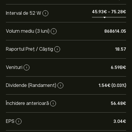
45.93‎€‎
-
75.28‎€‎
Interval de 52 W
i
Volum mediu (3 luni)
868614.05
i
Raportul Preț / Câștig
18.57
i
Venituri
6.59B‎€‎
i
Dividende (Randament)
1.54‎€‎ (0.03%)
i
Închidere anterioară
56.48‎€‎
i
EPS
3.04‎€‎
i