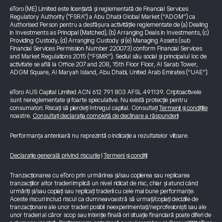
eToro (ME) Limited este licențiată și reglementată de Financial Services
Regulatory Authority ("FSRA") a Abu Dhabi Global Market (“ADGM”) ca
Authorised Person pentru a desfășura activitățile reglementate de (a) Dealing
in Investments as Principal (Matched), (b) Arranging Deals in Investments, (c)
Providing Custody, (d) Arranging Custody și (e) Managing Assets (sub
Financial Services Permission Number 220073) conform Financial Services
and Market Regulations 2015 (“FSMR”). Sediul său social și principalul loc de
activitate se află la Office 207 and 208, 15th Floor Floor, Al Sarab Tower,
ADGM Square, Al Maryah Island, Abu Dhabi, United Arab Emirates (“UAE”).
eToro AUS Capital Limited ACN 612 791 803 AFSL 491139. Criptoactivele
sunt nereglementate și foarte speculative. Nu există protecție pentru
consumatori. Riscați să pierdeți întregul capital. Consultați
Termenii și condițiile
noastre.
Consultați declarația completă de declinare a răspunderii
Performanța anterioară nu reprezintă o indicație a rezultatelor viitoare.
Declarație generală privind riscurile
|
Termeni și condiții
Tranzacționarea cu eToro prin urmărirea și/sau copierea sau replicarea
tranzacțiilor altor traderi implică un nivel ridicat de risc, chiar și atunci când
urmăriți și/sau copiați sau replicați traderii cu cele mai bune performanțe.
Aceste riscuri includ riscul ca dumneavoastră să urmați/copiați deciziile de
tranzacționare ale unor traderi posibil neexperimentați/neprofesioniști sau ale
unor traderi al căror scop sau intenție finală ori situație financiară poate diferi de