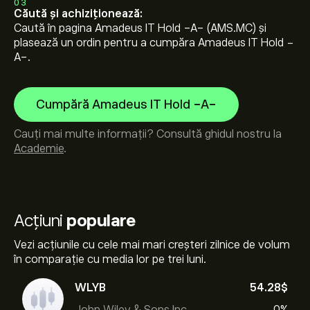
03
Căută și achiziționează:
Caută în pagina Amadeus IT Hold -A- (AMS.MC) și
plasează un ordin pentru a cumpăra Amadeus IT Hold -
A-.
Cumpără Amadeus IT Hold -A-
Cauți mai multe informații? Consultă ghidul nostru la
Academie
.
Acțiuni
populare
Vezi acțiunile cu cele mai mari creșteri zilnice de volum
în comparație cu media lor pe trei luni.
WLYB
54.28‎$‎
John Wiley & Sons Inc
0%