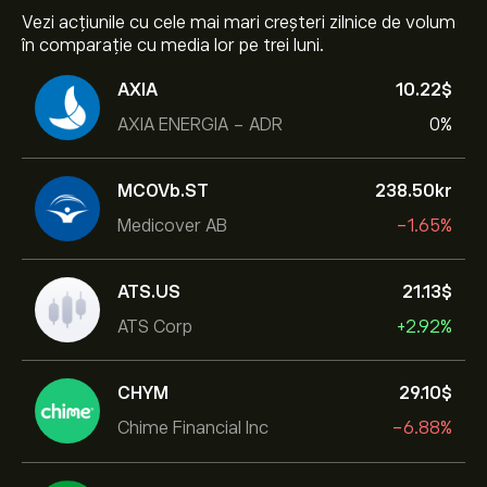
Vezi acțiunile cu cele mai mari creșteri zilnice de volum
în comparație cu media lor pe trei luni.
AXIA
10.22‎$‎
AXIA ENERGIA - ADR
0%
MCOVb.ST
238.50‎kr‎
Medicover AB
-1.65%
ATS.US
21.13‎$‎
ATS Corp
+2.92%
CHYM
29.10‎$‎
Chime Financial Inc
-6.88%