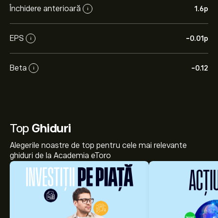
Închidere anterioară
1.6‎p‎
i
EPS
-0.01‎p‎
i
Beta
-0.12
i
Top
Ghiduri
Alegerile noastre de top pentru cele mai relevante
ghiduri de la Academia eToro