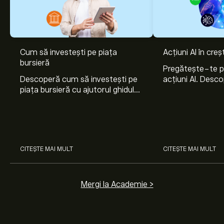
Cum să investești pe piața
Acțiuni AI în cre
bursieră
Pregătește-te 
Descoperă cum să investești pe
acțiuni AI. Desco
piața bursieră cu ajutorul ghidului
Nvidia, Broadco
nostru pentru începători. Înțelege
Arista Networks
cum funcționează piețele și
prin analiza exper
învață cum să faci prima
investiție.
CITEȘTE MAI MULT
CITEȘTE MAI MULT
Mergi la Academie >