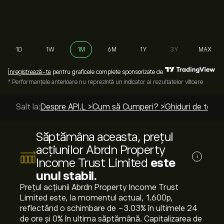
1D
1W
1M
6M
1Y
3Y
MAX
Înregistrează-te
pentru graficele complete sponsorizate de
* Performanțele anterioare nu reprezintă un indicator al rezultatelor viitoare
Salt la:
Despre API.L >
Cum să Cumperi? >
Ghiduri de top >
Săptămâna aceasta, prețul
acțiunilor Abrdn Property
i
Income Trust Limited
este
unul stabil.
Prețul acțiunii Abrdn Property Income Trust
Limited este, la momentul actual, 1.600‎p‎,
reflectând o schimbare de ‎-3.03‎% în ultimele 24
de ore și ‎0‎% în ultima săptămână. Capitalizarea de