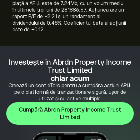
piață a API.L este de 7.24M‎p‎, cu un volum mediu
în ultimele trei luni de 281886.57. Acțiunea are un
raport P/E de -2.21 și un randament al
dividendului de 0.48%. Coeficientul beta al acțiunii
este de -0.12.
Investește în Abrdn Property Income
Trust Limited
chiar acum
Creează un cont eToro pentru a cumpăra acțiuni API.L
pe o platformă de tranzacționare sigură, ușor de
utilizat și cu active multiple.
Cumpără Abrdn Property Income Trust
Limited