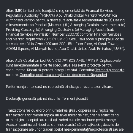
eToro (ME) Limited este licențiată și reglementată de Financial Services
Regulatory Authority ("FSRA") a Abu Dhabi Global Market (“ADGM”) ca
Authorised Person pentru a desfășura activitățile reglementate de (a) Dealing
in Investments as Principal (Matched), (b) Arranging Deals in Investments, (c)
Providing Custody, (d) Arranging Custody și (e) Managing Assets (sub
Financial Services Permission Number 220073) conform Financial Services
and Market Regulations 2015 (“FSMR”). Sediul său social și principalul loc de
activitate se află la Office 207 and 208, 15th Floor Floor, Al Sarab Tower,
ADGM Square, Al Maryah Island, Abu Dhabi, United Arab Emirates (“UAE”).
eToro AUS Capital Limited ACN 612 791 803 AFSL 491139. Criptoactivele
sunt nereglementate și foarte speculative. Nu există protecție pentru
consumatori. Riscați să pierdeți întregul capital. Consultați
Termenii și condițiile
noastre.
Consultați declarația completă de declinare a răspunderii
Performanța anterioară nu reprezintă o indicație a rezultatelor viitoare.
Declarație generală privind riscurile
|
Termeni și condiții
Tranzacționarea cu eToro prin urmărirea și/sau copierea sau replicarea
tranzacțiilor altor traderi implică un nivel ridicat de risc, chiar și atunci când
urmăriți și/sau copiați sau replicați traderii cu cele mai bune performanțe.
Aceste riscuri includ riscul ca dumneavoastră să urmați/copiați deciziile de
tranzacționare ale unor traderi posibil neexperimentați/neprofesioniști sau ale