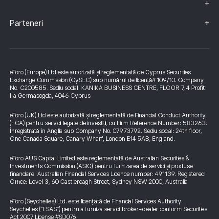
+
+
Parteneri
eToro (Europe) Ltd este autorizată și reglementată de Cyprus Securities
Exchange Commission (CySEC) sub numărul de licență# 109/10. Company
No. C200585. Sediu social: KANIKA BUSINESS CENTRE, FLOOR 7, 4 Profiti
Ilia Germasogeia, 4046 Cyprus
eToro (UK) Ltd este autorizată și reglementată de Financial Conduct Authority
(FCA) pentru servicii legate de investiții, cu Firm Reference Number: 583263.
Înregistrată în Anglia sub Company No. 07973792. Sediu social: 24th floor,
One Canada Square, Canary Wharf, London E14 5AB, England.
eToro AUS Capital Limited este reglementată de Australian Securities &
Investments Commission (ASIC) pentru furnizarea de servicii și produse
financiare. Australian Financial Services Licence number: 491139. Registered
Office: Level 3, 60 Castlereagh Street, Sydney NSW 2000, Australia
eToro (Seychelles) Ltd. este licențiată de Financial Services Authority
Seychelles ("FSAS") pentru a furniza servicii broker-dealer conform Securities
Act 2007 License #SD076