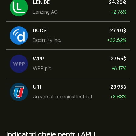
LEN.DE
24.20‎€‎
Lenzing AG
+2.76%
DOCS
27.40‎$‎
Doximity Inc.
+32.62%
WPP
27.55‎$‎
WPP plc
+6.17%
UTI
28.95‎$‎
Universal Technical Institut
+3.88%
Indicatori cheie pentru API.L