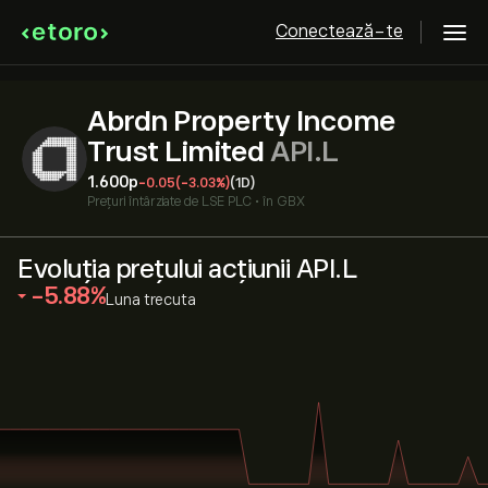
Conectează-te
Abrdn Property Income
Trust Limited
API.L
1.600‎p‎
-0.05
(-3.03%)
(1D)
Prețuri întârziate de
LSE PLC
•
în GBX
Evoluția prețului acțiunii API.L
‎-5.88‎
Luna trecuta