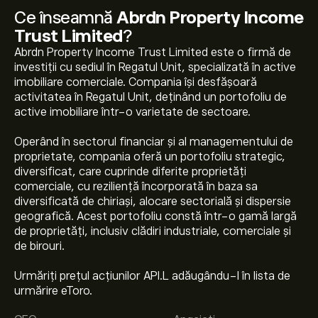
Ce înseamnă
Abrdn Property Income
Trust Limited
?
Abrdn Property Income Trust Limited este o firmă de
investiții cu sediul în Regatul Unit, specializată în active
imobiliare comerciale. Compania își desfășoară
activitatea în Regatul Unit, deținând un portofoliu de
active imobiliare într-o varietate de sectoare.
Operând în sectorul financiar și al managementului de
proprietate, compania oferă un portofoliu strategic,
diversificat, care cuprinde diferite proprietăți
comerciale, cu reziliență încorporată în baza sa
diversificată de chiriași, alocare sectorială și dispersie
geografică. Acest portofoliu constă într-o gamă largă
de proprietăți, inclusiv clădiri industriale, comerciale și
de birouri.
Urmăriți prețul acțiunilor API.L adăugându-l în lista de
Prețul actual al acțiunilor API.L este 1.600‎p‎.
urmărire eToro.