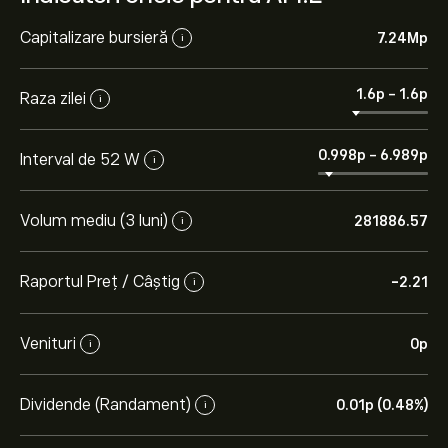
Capitalizare bursieră
7.24M‎p‎
i
1.6‎p‎
-
1.6‎p‎
Raza zilei
i
0.998‎p‎
-
6.989‎p‎
Interval de 52 W
i
Volum mediu (3 luni)
281886.57
i
Raportul Preț / Câștig
-2.21
i
Venituri
0‎p‎
i
Dividende (Randament)
0.01‎p‎ (0.48%)
i