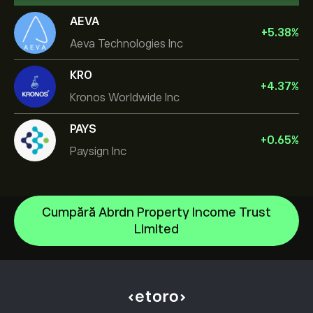
AEVA
+
5.38
%
Aeva Technologies Inc
KRO
+
4.37
%
Kronos Worldwide Inc
PAYS
+
0.65
%
Paysign Inc
Cumpără Abrdn Property Income Trust
NVIDIA Corporation
Limited
Amazon.com Inc
Centrul de asistență
Microsoft
Cum să Depui
Cum funcționează CopyTrading
Apple
Cum să Retragi
Tranzacționare Responsabilă
Meta Platforms Inc
De ce să alegi eToro