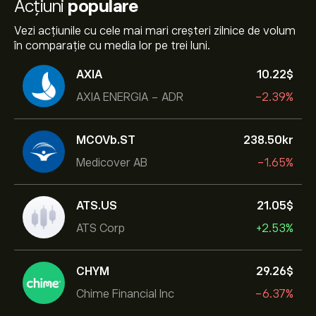
Acțiuni
populare
Vezi acțiunile cu cele mai mari creșteri zilnice de volum
în comparație cu media lor pe trei luni.
AXIA
10.22‎$‎
AXIA ENERGIA - ADR
-2.39%
MCOVb.ST
238.50‎kr‎
Medicover AB
-1.65%
ATS.US
21.05‎$‎
ATS Corp
+2.53%
CHYM
29.26‎$‎
Chime Financial Inc
-6.37%