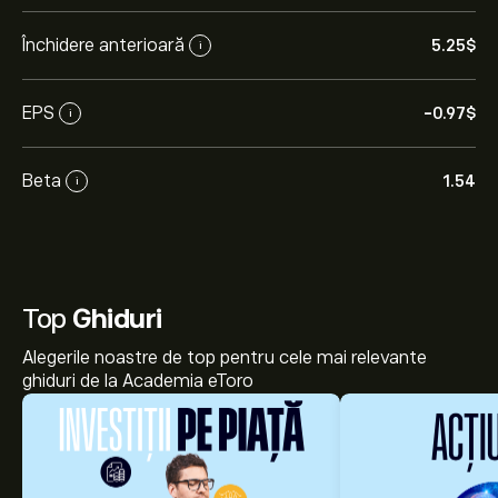
Închidere anterioară
5.25‎$‎
i
EPS
-0.97‎$‎
i
Beta
1.54
i
Top
Ghiduri
Alegerile noastre de top pentru cele mai relevante
ghiduri de la Academia eToro