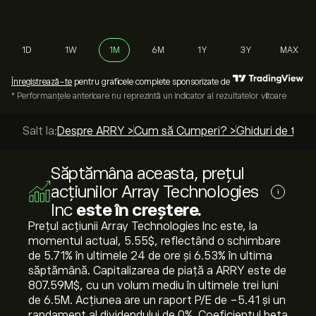
1D
1W
1M
6M
1Y
3Y
MAX
Înregistrează-te
pentru graficele complete sponsorizate de
* Performanțele anterioare nu reprezintă un indicator al rezultatelor viitoare
Salt la:
Despre ARRY >
Cum să Cumperi? >
Ghiduri de top 
Săptămâna aceasta, prețul
acțiunilor Array Technologies
i
Inc
este în creștere.
Prețul acțiunii Array Technologies Inc este, la
momentul actual, 5.55‎$‎, reflectând o schimbare
de ‎5.71‎% în ultimele 24 de ore și ‎6.53‎% în ultima
săptămână. Capitalizarea de piață a ARRY este de
807.59M‎$‎, cu un volum mediu în ultimele trei luni
de 6.5M. Acțiunea are un raport P/E de -5.41 și un
randament al dividendului de 0%. Coeficientul beta