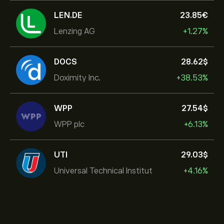
LEN.DE
23.85‎€‎
Lenzing AG
+1.27%
DOCS
28.62‎$‎
Doximity Inc.
+38.53%
WPP
27.54‎$‎
WPP plc
+6.13%
UTI
29.03‎$‎
Universal Technical Institut
+4.16%