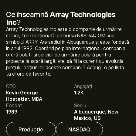
Ce înseamnă
Array Technologies
Inc
?
Array Technologies Inc este o companie de urmărire
solare, tranzacționată pe bursa NASDAQ GM sub
simbolul ARRY. Are sediul în Albuquerque și este fondată
în anul 1992. Operând pe plan internațional, compania
oferă soluții și servicii de urmărire solară pentru
proiecte la scară largă. Vrei să fii la curent cu evoluția
prețului acțiunilor aceste companii? Adaug-o pe lista
ta eToro de favorite.
Prețul actual al acțiunilor ARRY este 5.55‎$‎.
CEO
Angajați
Kevin George
1.2K
Hostetler, MBA
Prețul țintă mediu pentru acțiunile Array Technologies
Fondat
Sediu
Inc este 5.55‎$‎.
Creează-ți un cont
pe eToro pentru
1989
Albuquerque, New
previziunile analiștilor și ținte de preț.
Mexico, US
Producție
NASDAQ
Analiștii oferă previziuni pentru acțiunile Array