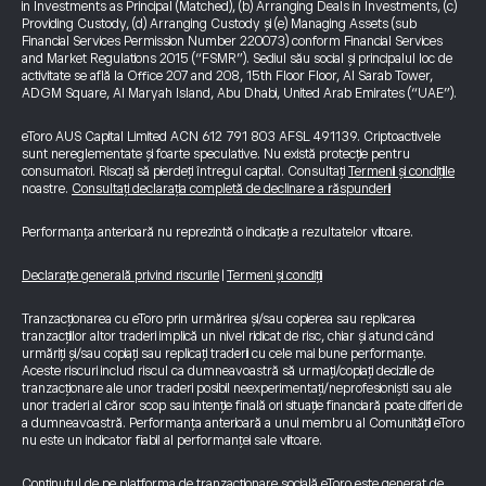
in Investments as Principal (Matched), (b) Arranging Deals in Investments, (c)
Providing Custody, (d) Arranging Custody și (e) Managing Assets (sub
Financial Services Permission Number 220073) conform Financial Services
and Market Regulations 2015 (“FSMR”). Sediul său social și principalul loc de
activitate se află la Office 207 and 208, 15th Floor Floor, Al Sarab Tower,
ADGM Square, Al Maryah Island, Abu Dhabi, United Arab Emirates (“UAE”).
eToro AUS Capital Limited ACN 612 791 803 AFSL 491139. Criptoactivele
sunt nereglementate și foarte speculative. Nu există protecție pentru
consumatori. Riscați să pierdeți întregul capital. Consultați
Termenii și condițiile
noastre.
Consultați declarația completă de declinare a răspunderii
Performanța anterioară nu reprezintă o indicație a rezultatelor viitoare.
Declarație generală privind riscurile
|
Termeni și condiții
Tranzacționarea cu eToro prin urmărirea și/sau copierea sau replicarea
tranzacțiilor altor traderi implică un nivel ridicat de risc, chiar și atunci când
urmăriți și/sau copiați sau replicați traderii cu cele mai bune performanțe.
Aceste riscuri includ riscul ca dumneavoastră să urmați/copiați deciziile de
tranzacționare ale unor traderi posibil neexperimentați/neprofesioniști sau ale
unor traderi al căror scop sau intenție finală ori situație financiară poate diferi de
a dumneavoastră. Performanța anterioară a unui membru al Comunității eToro
nu este un indicator fiabil al performanței sale viitoare.
Conținutul de pe platforma de tranzacționare socială eToro este generat de