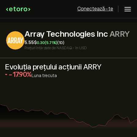
Conectează-te
Array Technologies Inc
ARRY
5.55‎$‎
0.30
(5.71%)
(1D)
Prețuri întârziate de
NASDAQ
•
în USD
Evoluția prețului acțiunii ARRY
‎-17.90‎
Luna trecuta