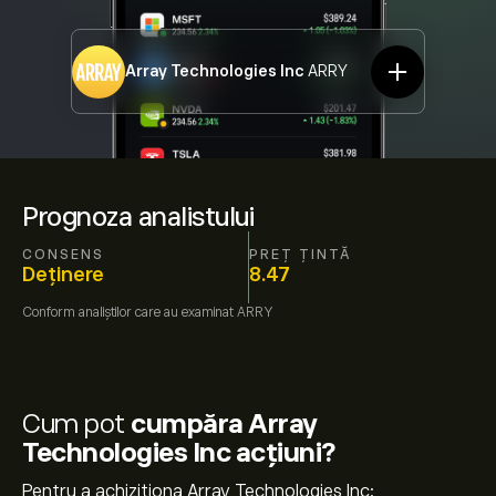
Array Technologies Inc
ARRY
Prognoza analistului
CONSENS
PREȚ ȚINTĂ
Deținere
8.47
Conform
analiștilor care au examinat
ARRY
Cum pot
cumpăra Array
Technologies Inc acțiuni?
Pentru a achiziționa Array Technologies Inc: