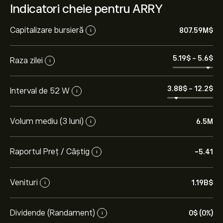
Indicatori cheie pentru ARRY
Capitalizare bursieră
807.59M‎$‎
i
5.19‎$‎
-
5.6‎$‎
Raza zilei
i
3.88‎$‎
-
12.2‎$‎
Interval de 52 W
i
Volum mediu (3 luni)
6.5M
i
Raportul Preț / Câștig
-5.41
i
Venituri
1.19B‎$‎
i
Dividende (Randament)
0‎$‎ (0%)
i