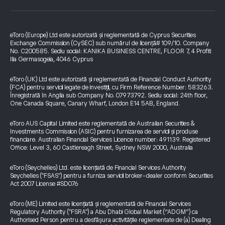
eToro (Europe) Ltd este autorizată și reglementată de Cyprus Securities
Exchange Commission (CySEC) sub numărul de licență# 109/10. Company
No. C200585. Sediu social: KANIKA BUSINESS CENTRE, FLOOR 7, 4 Profiti
Ilia Germasogeia, 4046 Cyprus
eToro (UK) Ltd este autorizată și reglementată de Financial Conduct Authority
(FCA) pentru servicii legate de investiții, cu Firm Reference Number: 583263.
Înregistrată în Anglia sub Company No. 07973792. Sediu social: 24th floor,
One Canada Square, Canary Wharf, London E14 5AB, England.
eToro AUS Capital Limited este reglementată de Australian Securities &
Investments Commission (ASIC) pentru furnizarea de servicii și produse
financiare. Australian Financial Services Licence number: 491139. Registered
Office: Level 3, 60 Castlereagh Street, Sydney NSW 2000, Australia
eToro (Seychelles) Ltd. este licențiată de Financial Services Authority
Seychelles ("FSAS") pentru a furniza servicii broker-dealer conform Securities
Act 2007 License #SD076
eToro (ME) Limited este licențiată și reglementată de Financial Services
Regulatory Authority ("FSRA") a Abu Dhabi Global Market (“ADGM”) ca
Authorised Person pentru a desfășura activitățile reglementate de (a) Dealing