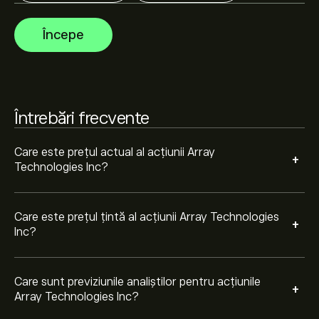
Technologies Inc bazate pe tendințele pieței, rapoarte
financiare și creșterea estimată. Verifică cele mai
Începe
recente previziuni pentru mișcările viitoare de preț.
Capitalizarea de piață a Array Technologies Inc este de
807.59M‎$‎
Întrebări frecvente
Pe baza recomandărilor a 9 analiști pentru ARRY în
ultimele 3 luni, consensul general este Deținere.
Care este prețul actual al acțiunii Array
+
Technologies Inc?
Care este prețul țintă al acțiunii Array Technologies
+
Inc?
Care sunt previziunile analiștilor pentru acțiunile
+
Array Technologies Inc?