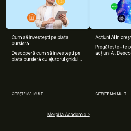
Cum să investești pe piața
Acțiuni AI în cre
bursieră
Pregătește-te 
Descoperă cum să investești pe
acțiuni AI. Desco
piața bursieră cu ajutorul ghidului
Nvidia, Broadco
nostru pentru începători. Înțelege
Arista Networks
cum funcționează piețele și
prin analiza exper
învață cum să faci prima
investiție.
CITEȘTE MAI MULT
CITEȘTE MAI MULT
Mergi la Academie >