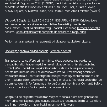
and Market Regulations 2015 (“FSMR”). Sediul său social și principalul loc de
activitate se află la Office 207 and 208, 15th Floor Floor, Al Sarab Tower,
ADGM Square, Al Maryah Island, Abu Dhabi, United Arab Emirates (“UAE”).
eToro AUS Capital Limited ACN 612 791 803 AFSL 491139. Criptoactivele
sunt nereglementate și foarte speculative. Nu există protecție pentru
consumatori. Riscați să pierdeți întregul capital. Consultați
Termenii și condițiile
noastre.
Consultați declarația completă de declinare a răspunderii
Performanța anterioară nu reprezintă o indicație a rezultatelor viitoare.
Declarație generală privind riscurile
|
Termeni și condiții
Tranzacționarea cu eToro prin urmărirea și/sau copierea sau replicarea
tranzacțiilor altor traderi implică un nivel ridicat de risc, chiar și atunci când
urmăriți și/sau copiați sau replicați traderii cu cele mai bune performanțe.
Aceste riscuri includ riscul ca dumneavoastră să urmați/copiați deciziile de
tranzacționare ale unor traderi posibil neexperimentați/neprofesioniști sau ale
unor traderi al căror scop sau intenție finală ori situație financiară poate diferi de
a dumneavoastră. Performanța anterioară a unui membru al Comunității eToro
nu este un indicator fiabil al performanței sale viitoare.
Conținutul de pe platforma de tranzacționare socială eToro este generat de
membrii comunității sale și nu conține sfaturi sau recomandări din partea eToro
sau în numele eToro - Your Social Investment Network.