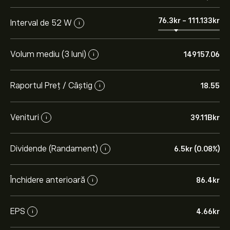
76.3‎kr‎
-
111.133‎kr‎
Interval de 52 W
i
Volum mediu (3 luni)
149157.06
i
Raportul Preț / Câștig
18.55
i
Venituri
39.11B‎kr‎
i
Dividende (Randament)
6.5‎kr‎ (0.08%)
i
Închidere anterioară
86.4‎kr‎
i
EPS
4.66‎kr‎
i