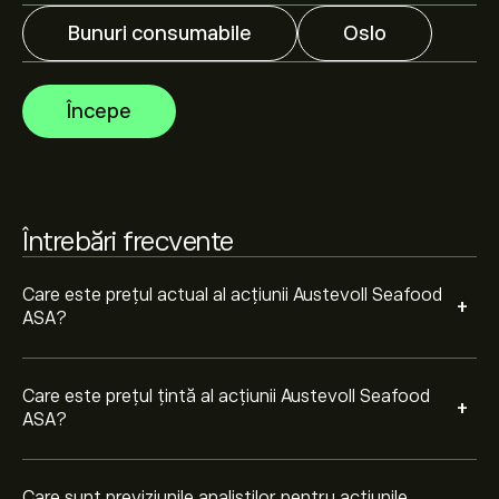
Bunuri consumabile
Oslo
Analiștii oferă previziuni pentru acțiunile Austevoll
Seafood ASA bazate pe tendințele pieței, rapoarte
financiare și creșterea estimată. Verifică cele mai
Începe
recente previziuni pentru mișcările viitoare de preț.
Capitalizarea de piață a Austevoll Seafood ASA este de
17.44B‎kr‎
Întrebări frecvente
Care este prețul actual al acțiunii Austevoll Seafood
+
ASA?
Care este prețul țintă al acțiunii Austevoll Seafood
+
ASA?
Care sunt previziunile analiștilor pentru acțiunile