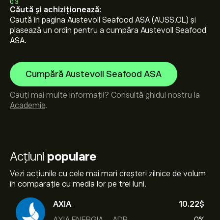
03
Căută și achiziționează:
Caută în pagina Austevoll Seafood ASA (AUSS.OL) și
plasează un ordin pentru a cumpăra Austevoll Seafood
ASA.
Cumpără Austevoll Seafood ASA
Cauți mai multe informații? Consultă ghidul nostru la
Academie
.
Acțiuni
populare
Vezi acțiunile cu cele mai mari creșteri zilnice de volum
în comparație cu media lor pe trei luni.
AXIA
10.22‎$‎
AXIA ENERGIA - ADR
0%