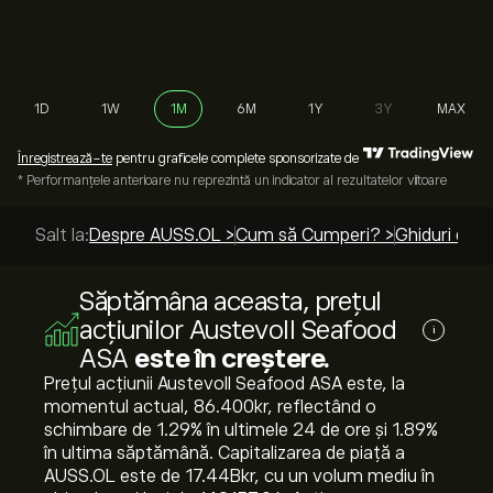
1D
1W
1M
6M
1Y
3Y
MAX
Înregistrează-te
pentru graficele complete sponsorizate de
* Performanțele anterioare nu reprezintă un indicator al rezultatelor viitoare
Salt la:
Despre AUSS.OL >
Cum să Cumperi? >
Ghiduri de t
Săptămâna aceasta, prețul
acțiunilor Austevoll Seafood
i
ASA
este în creștere.
Prețul acțiunii Austevoll Seafood ASA este, la
momentul actual, 86.400‎kr‎, reflectând o
schimbare de ‎1.29‎% în ultimele 24 de ore și ‎1.89‎%
în ultima săptămână. Capitalizarea de piață a
AUSS.OL este de 17.44B‎kr‎, cu un volum mediu în