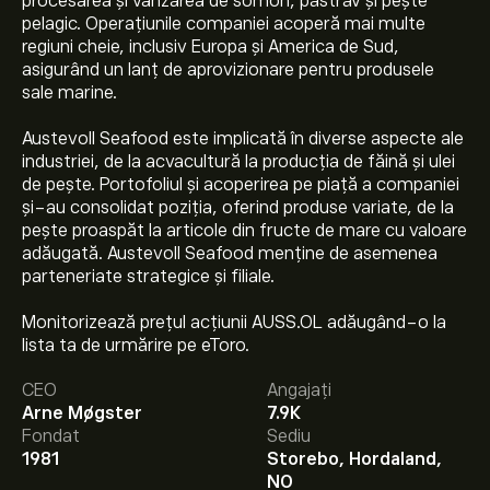
procesarea și vânzarea de somon, păstrăv și pește
pelagic. Operațiunile companiei acoperă mai multe
regiuni cheie, inclusiv Europa și America de Sud,
asigurând un lanț de aprovizionare pentru produsele
sale marine.
Austevoll Seafood este implicată în diverse aspecte ale
industriei, de la acvacultură la producția de făină și ulei
de pește. Portofoliul și acoperirea pe piață a companiei
și-au consolidat poziția, oferind produse variate, de la
pește proaspăt la articole din fructe de mare cu valoare
adăugată. Austevoll Seafood menține de asemenea
parteneriate strategice și filiale.
Monitorizează prețul acțiunii AUSS.OL adăugând-o la
Prețul actual al acțiunilor AUSS.OL este 86.400‎kr‎.
lista ta de urmărire pe eToro.
CEO
Angajați
Arne Møgster
7.9K
Prețul țintă mediu pentru acțiunile Austevoll Seafood
Fondat
Sediu
ASA este 86.400‎kr‎.
Creează-ți un cont
pe eToro pentru
1981
Storebo, Hordaland,
previziunile analiștilor și ținte de preț.
NO