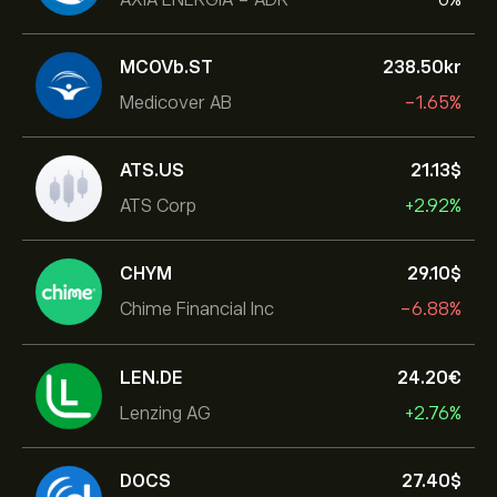
MCOVb.ST
238.50‎kr‎
Medicover AB
-1.65%
ATS.US
21.13‎$‎
ATS Corp
+2.92%
CHYM
29.10‎$‎
Chime Financial Inc
-6.88%
LEN.DE
24.20‎€‎
Lenzing AG
+2.76%
DOCS
27.40‎$‎