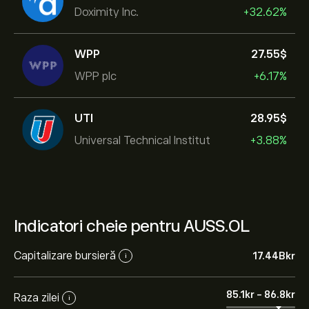
Doximity Inc.
+32.62%
WPP
27.55‎$‎
WPP plc
+6.17%
UTI
28.95‎$‎
Universal Technical Institut
+3.88%
Indicatori cheie pentru AUSS.OL
Capitalizare bursieră
17.44B‎kr‎
i
85.1‎kr‎
-
86.8‎kr‎
Raza zilei
i