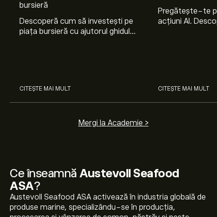
bursieră
Pregătește-te 
Descoperă cum să investești pe
acțiuni AI. Desco
piața bursieră cu ajutorul ghidului
Nvidia, Broadco
nostru pentru începători. Înțelege
Arista Networks
cum funcționează piețele și
prin analiza exper
învață cum să faci prima
investiție.
CITEȘTE MAI MULT
CITEȘTE MAI MULT
Mergi la Academie >
Ce înseamnă
Austevoll Seafood
ASA
?
Austevoll Seafood ASA activează în industria globală de
produse marine, specializându-se în producția,