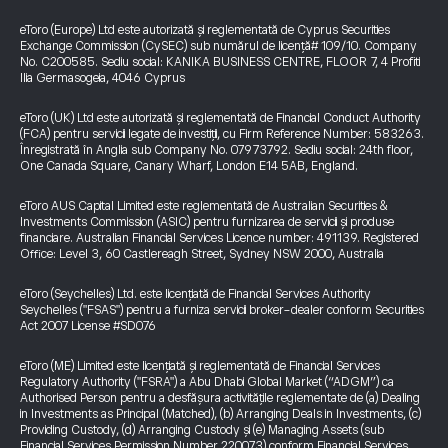
eToro (Europe) Ltd este autorizată și reglementată de Cyprus Securities
Exchange Commission (CySEC) sub numărul de licență# 109/10. Company
No. C200585. Sediu social: KANIKA BUSINESS CENTRE, FLOOR 7, 4 Profiti
Ilia Germasogeia, 4046 Cyprus
eToro (UK) Ltd este autorizată și reglementată de Financial Conduct Authority
(FCA) pentru servicii legate de investiții, cu Firm Reference Number: 583263.
Înregistrată în Anglia sub Company No. 07973792. Sediu social: 24th floor,
One Canada Square, Canary Wharf, London E14 5AB, England.
eToro AUS Capital Limited este reglementată de Australian Securities &
Investments Commission (ASIC) pentru furnizarea de servicii și produse
financiare. Australian Financial Services Licence number: 491139. Registered
Office: Level 3, 60 Castlereagh Street, Sydney NSW 2000, Australia
eToro (Seychelles) Ltd. este licențiată de Financial Services Authority
Seychelles ("FSAS") pentru a furniza servicii broker-dealer conform Securities
Act 2007 License #SD076
eToro (ME) Limited este licențiată și reglementată de Financial Services
Regulatory Authority ("FSRA") a Abu Dhabi Global Market (“ADGM”) ca
Authorised Person pentru a desfășura activitățile reglementate de (a) Dealing
in Investments as Principal (Matched), (b) Arranging Deals in Investments, (c)
Providing Custody, (d) Arranging Custody și (e) Managing Assets (sub
Financial Services Permission Number 220073) conform Financial Services