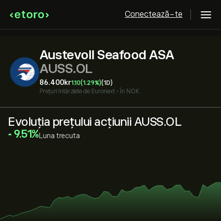
Conectează-te
Austevoll Seafood ASA
AUSS.OL
86.400‎kr‎
1.10
(1.29%)
(1D)
Prețuri întârziate de
Euronext
•
În NOK
Evoluția prețului acțiunii AUSS.OL
‎9.51‎
Luna trecuta