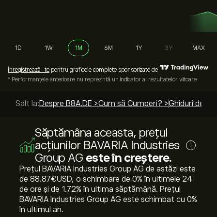
1D
1W
1M
6M
1Y
3Y
MAX
Înregistrează-te
pentru graficele complete sponsorizate de
* Performanțele anterioare nu reprezintă un indicator al rezultatelor viitoare
Salt la:
Despre B8A.DE >
Cum să Cumperi? >
Ghiduri de to
Săptămâna aceasta, prețul
acțiunilor BAVARIA Industries
i
Group AG
este în creștere.
Prețul BAVARIA Industries Group AG de astăzi este
de 88.87‎€‎USD, o schimbare de ‎0‎% în ultimele 24
de ore și de ‎1.72‎% în ultima săptămână. Prețul
BAVARIA Industries Group AG este schimbat cu ‎0‎%
în ultimul an.