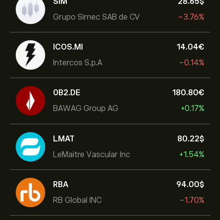
SIM
28.65‎$‎
Grupo Simec SAB de CV
-3.76%
ICOS.MI
14.04‎€‎
Intercos S.p.A
-0.14%
0B2.DE
180.80‎€‎
BAWAG Group AG
+0.17%
LMAT
80.22‎$‎
LeMaitre Vascular Inc
+1.54%
RBA
94.00‎$‎
RB Global INC
-1.70%