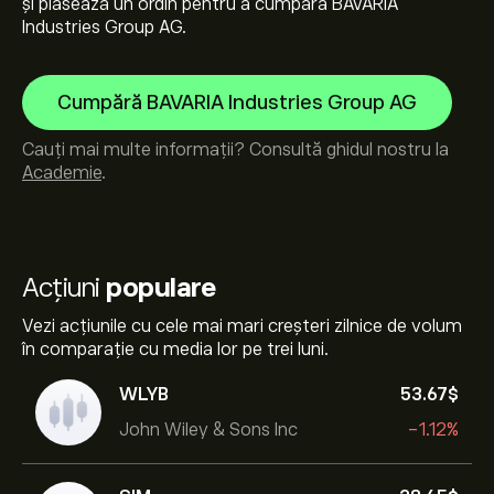
și plasează un ordin pentru a cumpăra BAVARIA
Industries Group AG.
Cumpără BAVARIA Industries Group AG
Cauți mai multe informații? Consultă ghidul nostru la
Academie
.
Acțiuni
populare
Vezi acțiunile cu cele mai mari creșteri zilnice de volum
în comparație cu media lor pe trei luni.
WLYB
53.67‎$‎
John Wiley & Sons Inc
-1.12%