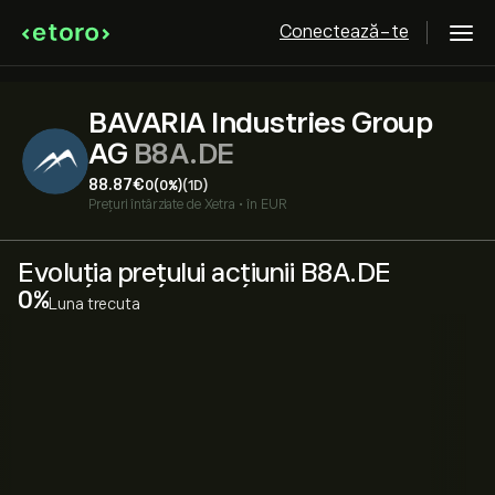
Conectează-te
BAVARIA Industries Group
AG
B8A.DE
88.87‎€‎
0
(0%)
(1D)
Prețuri întârziate de
Xetra
•
în EUR
Evoluția prețului acțiunii B8A.DE
‎0‎
Luna trecuta