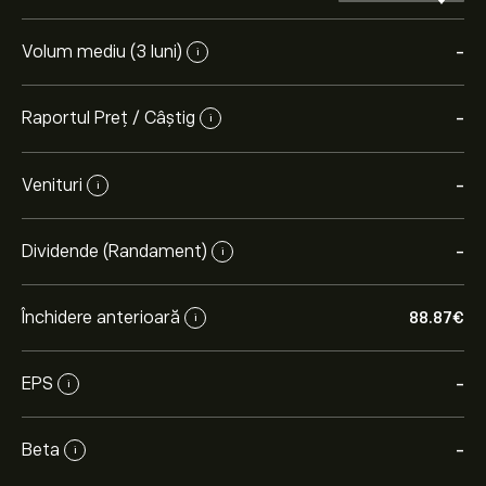
Volum mediu (3 luni)
-
i
Raportul Preț / Câștig
-
i
Venituri
-
i
Dividende (Randament)
-
i
Închidere anterioară
88.87‎€‎
i
EPS
-
i
Beta
-
i