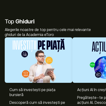
Top
Ghiduri
Alegerile noastre de top pentru cele mai relevante
ghiduri de la Academia eToro
Cum să investești pe piața
Acțiuni AI în cre
Prețul actual al acțiunilor B8A.DE este 88.87‎€‎.
bursieră
Pregătește-te 
Descoperă cum să investești pe
acțiuni AI. Desco