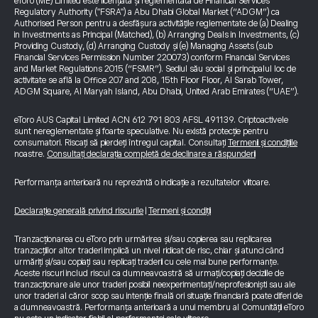
eToro (ME) Limited este licențiată și reglementată de Financial Services
Regulatory Authority ("FSRA") a Abu Dhabi Global Market (“ADGM”) ca
Authorised Person pentru a desfășura activitățile reglementate de (a) Dealing
in Investments as Principal (Matched), (b) Arranging Deals in Investments, (c)
Providing Custody, (d) Arranging Custody și (e) Managing Assets (sub
Financial Services Permission Number 220073) conform Financial Services
and Market Regulations 2015 (“FSMR”). Sediul său social și principalul loc de
activitate se află la Office 207 and 208, 15th Floor Floor, Al Sarab Tower,
ADGM Square, Al Maryah Island, Abu Dhabi, United Arab Emirates (“UAE”).
eToro AUS Capital Limited ACN 612 791 803 AFSL 491139. Criptoactivele
sunt nereglementate și foarte speculative. Nu există protecție pentru
consumatori. Riscați să pierdeți întregul capital. Consultați
Termenii și condițiile
noastre.
Consultați declarația completă de declinare a răspunderii
Performanța anterioară nu reprezintă o indicație a rezultatelor viitoare.
Declarație generală privind riscurile
|
Termeni și condiții
Tranzacționarea cu eToro prin urmărirea și/sau copierea sau replicarea
tranzacțiilor altor traderi implică un nivel ridicat de risc, chiar și atunci când
urmăriți și/sau copiați sau replicați traderii cu cele mai bune performanțe.
Aceste riscuri includ riscul ca dumneavoastră să urmați/copiați deciziile de
tranzacționare ale unor traderi posibil neexperimentați/neprofesioniști sau ale
unor traderi al căror scop sau intenție finală ori situație financiară poate diferi de
a dumneavoastră. Performanța anterioară a unui membru al Comunității eToro