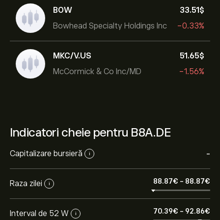
BOW
33.51‎$‎
Bowhead Specialty Holdings Inc
-0.33%
MKC/V.US
51.65‎$‎
McCormick & Co Inc/MD
-1.56%
Indicatori cheie pentru B8A.DE
Capitalizare bursieră
-
i
88.87‎€‎
-
88.87‎€‎
Raza zilei
i
70.39‎€‎
-
92.86‎€‎
Interval de 52 W
i