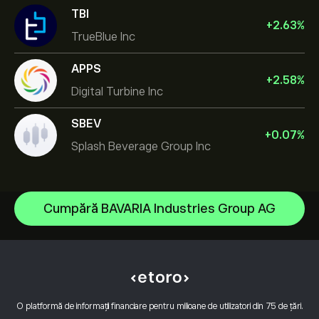
TBI
+
2.63
%
TrueBlue Inc
APPS
+
2.58
%
Digital Turbine Inc
SBEV
+
0.07
%
Splash Beverage Group Inc
NVIDIA Corporation
Cumpără BAVARIA Industries Group AG
Amazon.com Inc
Centrul de asistență
Microsoft
Cum să Depui
Cum funcționează CopyTrading
Apple
Cum să Retragi
Tranzacționare Responsabilă
Meta Platforms Inc
De ce să alegi eToro
Deschide un cont
Ce este Levierul și Marja
Advanced Micro Devices Inc
O platformă de informații financiare pentru milioane de utilizatori din 75 de țări.
Recenzii eToro
Cum să-ți verifici contul