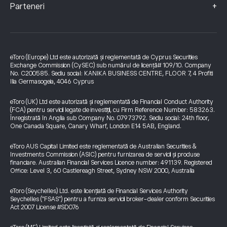
+
Parteneri
eToro (Europe) Ltd este autorizată și reglementată de Cyprus Securities
Exchange Commission (CySEC) sub numărul de licență# 109/10. Company
No. C200585. Sediu social: KANIKA BUSINESS CENTRE, FLOOR 7, 4 Profiti
Ilia Germasogeia, 4046 Cyprus
eToro (UK) Ltd este autorizată și reglementată de Financial Conduct Authority
(FCA) pentru servicii legate de investiții, cu Firm Reference Number: 583263.
Înregistrată în Anglia sub Company No. 07973792. Sediu social: 24th floor,
One Canada Square, Canary Wharf, London E14 5AB, England.
eToro AUS Capital Limited este reglementată de Australian Securities &
Investments Commission (ASIC) pentru furnizarea de servicii și produse
financiare. Australian Financial Services Licence number: 491139. Registered
Office: Level 3, 60 Castlereagh Street, Sydney NSW 2000, Australia
eToro (Seychelles) Ltd. este licențiată de Financial Services Authority
Seychelles ("FSAS") pentru a furniza servicii broker-dealer conform Securities
Act 2007 License #SD076