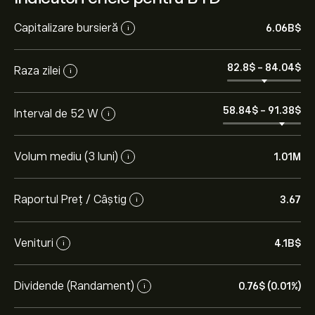
Capitalizare bursieră
6.06B‎$‎
i
82.8‎$‎
-
84.04‎$‎
Raza zilei
i
58.84‎$‎
-
91.38‎$‎
Interval de 52 W
i
Volum mediu (3 luni)
1.01M
i
Raportul Preț / Câștig
3.67
i
Venituri
4.1B‎$‎
i
Dividende (Randament)
0.76‎$‎ (0.01%)
i