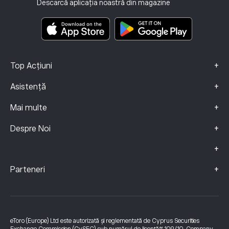
Descarcă aplicația noastră din magazine
Documente cu informații cheie
Smart Portfolios
Date Despre Reclamații (clienți FCA)
+
Top Acțiuni
+
Asistență
+
Mai multe
+
Despre Noi
+
+
Parteneri
eToro (Europe) Ltd este autorizată și reglementată de Cyprus Securities