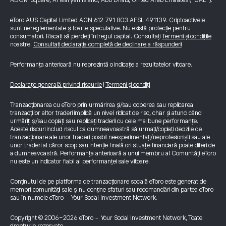
ADGM Square, Al Maryah Island, Abu Dhabi, United Arab Emirates (“UAE”).
eToro AUS Capital Limited ACN 612 791 803 AFSL 491139. Criptoactivele
sunt nereglementate și foarte speculative. Nu există protecție pentru
consumatori. Riscați să pierdeți întregul capital. Consultați
Termenii și condițiile
noastre.
Consultați declarația completă de declinare a răspunderii
Performanța anterioară nu reprezintă o indicație a rezultatelor viitoare.
Declarație generală privind riscurile
|
Termeni și condiții
Tranzacționarea cu eToro prin urmărirea și/sau copierea sau replicarea
tranzacțiilor altor traderi implică un nivel ridicat de risc, chiar și atunci când
urmăriți și/sau copiați sau replicați traderii cu cele mai bune performanțe.
Aceste riscuri includ riscul ca dumneavoastră să urmați/copiați deciziile de
tranzacționare ale unor traderi posibil neexperimentați/neprofesioniști sau ale
unor traderi al căror scop sau intenție finală ori situație financiară poate diferi de
a dumneavoastră. Performanța anterioară a unui membru al Comunității eToro
nu este un indicator fiabil al performanței sale viitoare.
Conținutul de pe platforma de tranzacționare socială eToro este generat de
membrii comunității sale și nu conține sfaturi sau recomandări din partea eToro
sau în numele eToro - Your Social Investment Network.
Copyright © 2006-2026 eToro - Your Social Investment Network, Toate