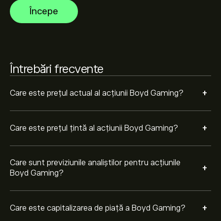
Începe
Pe baza recomandărilor a 8 analiști pentru BYD în
ultimele 3 luni, consensul general este Cumpărare
moderată.
Întrebări frecvente
+
Care este prețul actual al acțiunii Boyd Gaming?
+
Care este prețul țintă al acțiunii Boyd Gaming?
Care sunt previziunile analiștilor pentru acțiunile
+
Boyd Gaming?
+
Care este capitalizarea de piață a Boyd Gaming?