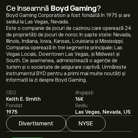
Ce înseamnă
Boyd Gaming
?
Boyd Gaming Corporation a fost fondată în 1975 și are
sediul la Las Vegas, Nevada.
Este o companie de jocuri de cazinou care operează 24
de proprietăți de jocuri de noroc în șapte state: Nevada,
Illinois, Indiana, Iowa, Kansas, Louisiana și Mississippi.
Compania operează în trei segmente principale: Las
Vegas Locals, Downtown Las Vegas, și Midwest și
South. De asemenea, administrează o agenție de
Prețul actual al acțiunilor BYD este 83.42‎$‎.
turism și o societate de asigurare captivă. Urmărește
instrumentul BYD pentru a primi mai multe noutăți și
informații la zi despre Boyd Gaming.
Prețul țintă mediu pentru acțiunile Boyd Gaming este
CEO
Angajați
83.42‎$‎.
Creează-ți un cont
pe eToro pentru previziunile
Keith E. Smith
16K
analiștilor și ținte de preț.
Fondat
Sediu
1975
Las Vegas, Nevada, US
Analiștii oferă previziuni pentru acțiunile Boyd Gaming
bazate pe tendințele pieței, rapoarte financiare și
Divertisment
NYSE
creșterea estimată. Verifică cele mai recente previziuni
pentru mișcările viitoare de preț.
Capitalizarea de piață a Boyd Gaming este de 6.06B‎$‎