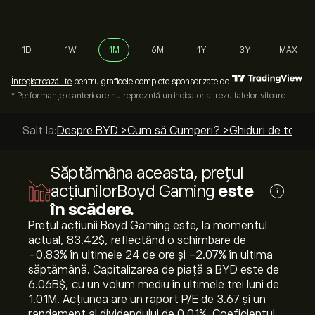
1D
1W
1M
6M
1Y
3Y
MAX
Înregistrează-te
pentru graficele complete sponsorizate de
* Performanțele anterioare nu reprezintă un indicator al rezultatelor viitoare
Salt la:
Despre BYD >
Cum să Cumperi? >
Ghiduri de top >
Săptămâna aceasta, prețul
acțiunilorBoyd Gaming
este
i
în scădere.
Prețul acțiunii Boyd Gaming este, la momentul
actual, 83.42‎$‎, reflectând o schimbare de
‎-0.83‎% în ultimele 24 de ore și ‎-2.07‎% în ultima
săptămână. Capitalizarea de piață a BYD este de
6.06B‎$‎, cu un volum mediu în ultimele trei luni de
1.01M. Acțiunea are un raport P/E de 3.67 și un
randament al dividendului de 0.01%. Coeficientul