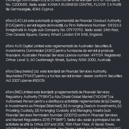
Exchange Commission (CySEC) sub numărul de licență# 109/10. Company
No. C200585. Sediu social: KANIKA BUSINESS CENTRE, FLOOR 7, 4 Profiti
Ilia Germasogeia, 4046 Cyprus
eToro (UK) Ltd este autorizată și reglementată de Financial Conduct Authority
(FCA) pentru servicii legate de investiții, cu Firm Reference Number: 583263.
Înregistrată în Anglia sub Company No. 07973792. Sediu social: 24th floor,
One Canada Square, Canary Wharf, London E14 5AB, England.
eToro AUS Capital Limited este reglementată de Australian Securities &
Investments Commission (ASIC) pentru furnizarea de servicii și produse
financiare. Australian Financial Services Licence number: 491139. Registered
Office: Level 3, 60 Castlereagh Street, Sydney NSW 2000, Australia
eToro (Seychelles) Ltd. este licențiată de Financial Services Authority
Seychelles ("FSAS") pentru a furniza servicii broker-dealer conform Securities
Act 2007 License #SD076
eToro (ME) Limited este licențiată și reglementată de Financial Services
Regulatory Authority ("FSRA") a Abu Dhabi Global Market (“ADGM”) ca
Authorised Person pentru a desfășura activitățile reglementate de (a) Dealing
in Investments as Principal (Matched), (b) Arranging Deals in Investments, (c)
Providing Custody, (d) Arranging Custody și (e) Managing Assets (sub
Financial Services Permission Number 220073) conform Financial Services
and Market Regulations 2015 (“FSMR”). Sediul său social și principalul loc de
activitate se află la Office 207 and 208, 15th Floor Floor, Al Sarab Tower,