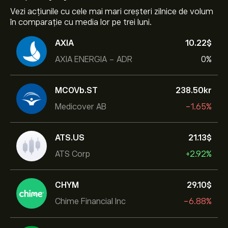
Vezi acțiunile cu cele mai mari creșteri zilnice de volum
în comparație cu media lor pe trei luni.
AXIA
10.22‎$‎
AXIA ENERGIA - ADR
0%
MCOVb.ST
238.50‎kr‎
Medicover AB
-1.65%
ATS.US
21.13‎$‎
ATS Corp
+2.92%
CHYM
29.10‎$‎
Chime Financial Inc
-6.88%