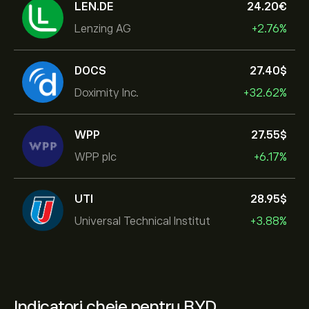
LEN.DE
24.20‎€‎
Lenzing AG
+2.76%
DOCS
27.40‎$‎
Doximity Inc.
+32.62%
WPP
27.55‎$‎
WPP plc
+6.17%
UTI
28.95‎$‎
Universal Technical Institut
+3.88%
Indicatori cheie pentru BYD