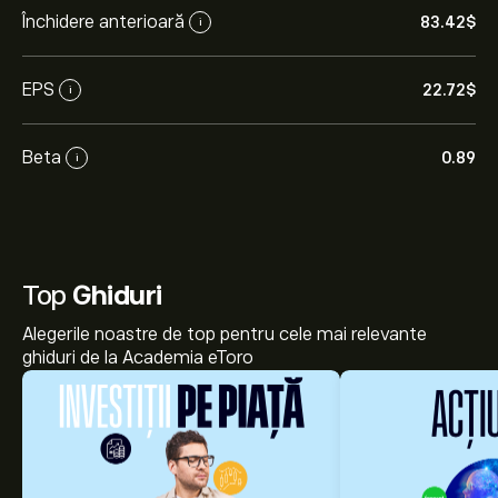
Închidere anterioară
83.42‎$‎
i
EPS
22.72‎$‎
i
Beta
0.89
i
Top
Ghiduri
Alegerile noastre de top pentru cele mai relevante
ghiduri de la Academia eToro