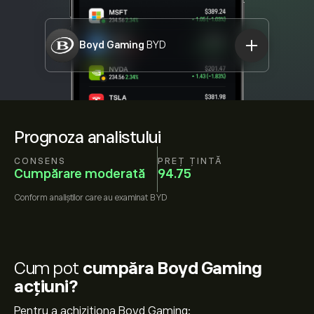
Boyd Gaming
BYD
Prognoza analistului
CONSENS
PREȚ ȚINTĂ
Cumpărare moderată
94.75
Conform
analiștilor care au examinat
BYD
Cum pot
cumpăra Boyd Gaming
acțiuni?
Pentru a achiziționa Boyd Gaming: