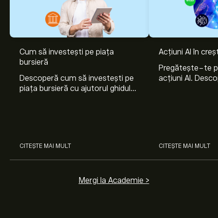
Cum să investești pe piața
Acțiuni AI în cre
bursieră
Pregătește-te 
Descoperă cum să investești pe
acțiuni AI. Desco
piața bursieră cu ajutorul ghidului
Nvidia, Broadco
nostru pentru începători. Înțelege
Arista Networks
cum funcționează piețele și
prin analiza exper
învață cum să faci prima
investiție.
CITEȘTE MAI MULT
CITEȘTE MAI MULT
Mergi la Academie >