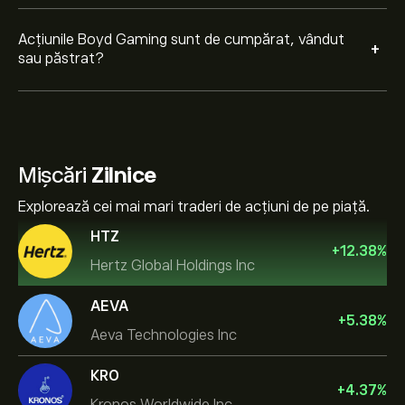
Acțiunile Boyd Gaming sunt de cumpărat, vândut
+
sau păstrat?
Mișcări
Zilnice
Explorează cei mai mari traderi de acțiuni de pe piață.
HTZ
+
12.38
%
Hertz Global Holdings Inc
AEVA
+
5.38
%
Aeva Technologies Inc
KRO
+
4.37
%
Kronos Worldwide Inc