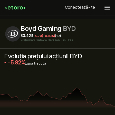
Conectează-te
Boyd Gaming
BYD
83.42‎$‎
-0.70
(-0.83%)
(1D)
Prețuri întârziate de
NASDAQ
•
în USD
Evoluția prețului acțiunii BYD
‎-5.82‎
Luna trecuta