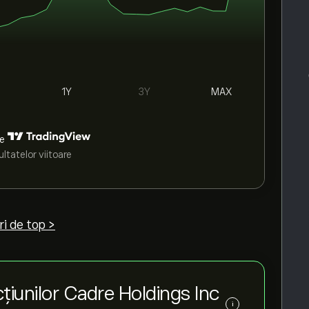
1Y
3Y
MAX
de
ltatelor viitoare
ri de top >
țiunilor Cadre Holdings Inc
i