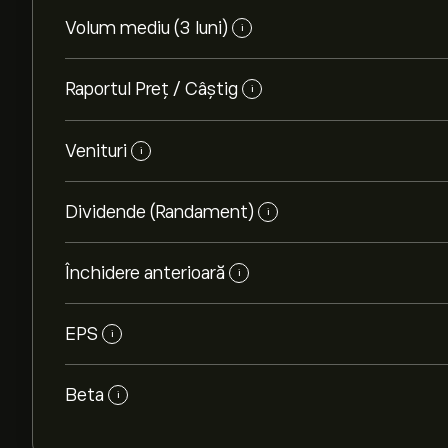
Volum mediu (3 luni)
i
Raportul Preț / Câștig
i
Venituri
i
Dividende (Randament)
i
Închidere anterioară
i
EPS
i
Beta
i