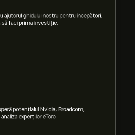
 ajutorul ghidului nostru pentru începători.
să faci prima investiție.
peră potențialul Nvidia, Broadcom,
naliza experților eToro.