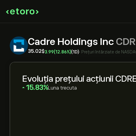
Cadre Holdings Inc
CDR
35.02‎$‎
3.99
(12.86%)
(1D)
•
Prețuri întârziate de
NASDA
Evoluția prețului acțiunii CDR
‎15.83‎
Luna trecuta