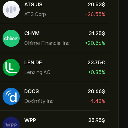
ATS.US
20.53‎$‎
ATS Corp
-26.55%
CHYM
31.25‎$‎
Chime Financial Inc
+20.56%
LEN.DE
23.75‎€‎
Lenzing AG
+0.85%
DOCS
20.66‎$‎
Doximity Inc.
-4.48%
WPP
25.95‎$‎