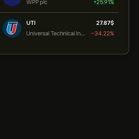
WPP plc
+25.91%
UTI
27.87‎$‎
Universal Technical Institut
-34.22%