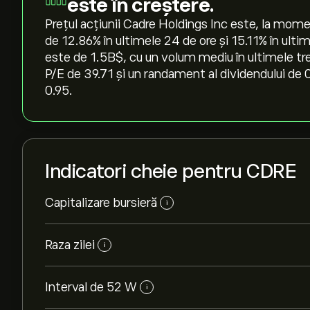
este în creștere.
Prețul acțiunii Cadre Holdings Inc este, la mome
de ‎12.86‎% în ultimele 24 de ore și ‎15.11‎% în u
este de 1.5B‎$‎, cu un volum mediu în ultimele tr
P/E de 39.71 și un randament al dividendului de 0
0.95.
Indicatori cheie pentru CDRE
Capitalizare bursieră
i
Raza zilei
i
Interval de 52 W
i