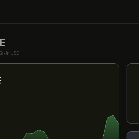
E
Q
•
în USD
E