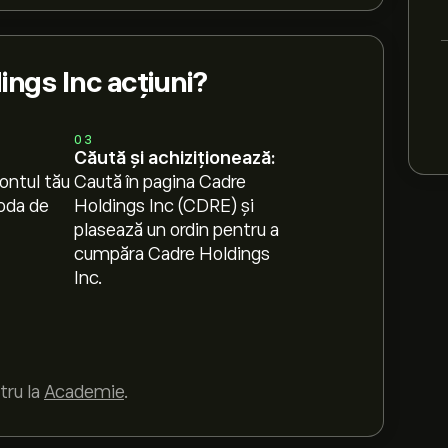
ngs Inc acțiuni?
03
Căută și achiziționează:
ontul tău
Caută în pagina Cadre
oda de
Holdings Inc (CDRE) și
plasează un ordin pentru a
cumpăra Cadre Holdings
Inc.
tru la
Academie
.