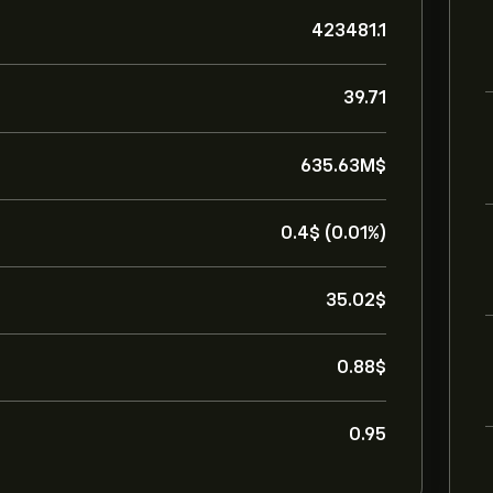
423481.1
39.71
635.63M‎$‎
0.4‎$‎ (0.01%)
35.02‎$‎
0.88‎$‎
0.95