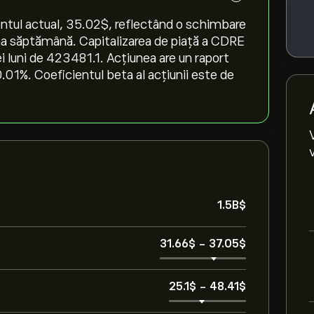
ntul actual, 35.02‎$‎, reflectând o schimbare
ltima săptămână. Capitalizarea de piață a CDRE
ei luni de 423481.1. Acțiunea are un raport
.01%. Coeficientul beta al acțiunii este de
1.5B‎$‎
31.66‎$‎
-
37.05‎$‎
25.1‎$‎
-
48.41‎$‎