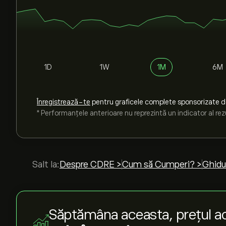
1D
1W
1M
6M
Înregistrează-te
pentru graficele complete sponsorizate 
* Performanțele anterioare nu reprezintă un indicator al rezu
Salt la:
Despre CDRE >
Cum să Cumperi? >
Ghidu
Săptămâna aceasta, prețul ac