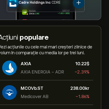
Cadre Holdings Inc
CDRE
Acțiuni
populare
Vezi acțiunile cu cele mai mari creșteri zilnice de
volum în comparație cu media lor pe trei luni.
AXIA
10.22‎$‎
AXIA ENERGIA - ADR
-2.39%
MCOVb.ST
238.00‎kr‎
Medicover AB
-1.86%