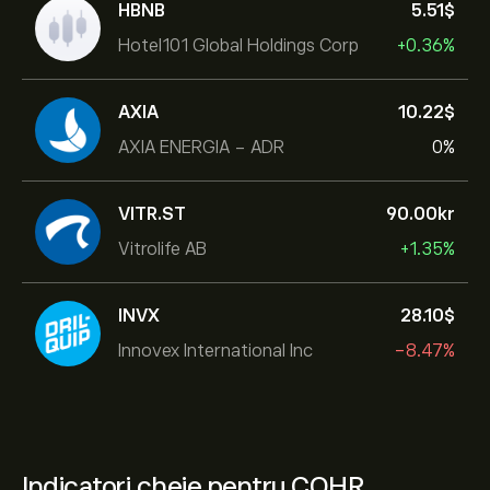
HBNB
5.51‎$‎
Hotel101 Global Holdings Corp
+0.36%
AXIA
10.22‎$‎
AXIA ENERGIA - ADR
0%
VITR.ST
90.00‎kr‎
Vitrolife AB
+1.35%
INVX
28.10‎$‎
Innovex International Inc
-8.47%
Indicatori cheie pentru COHR