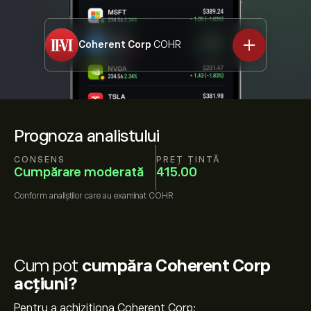
Coherent Corp
COHR
Prognoza analistului
CONSENS
PREȚ ȚINTĂ
Cumpărare moderată
415.00
Conform
analiștilor care au examinat
COHR
Cum pot
cumpăra Coherent Corp
acțiuni?
Pentru a achiziționa Coherent Corp: