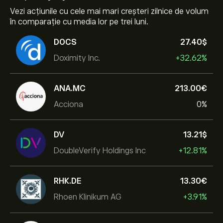
Vezi acțiunile cu cele mai mari creșteri zilnice de volum
în comparație cu media lor pe trei luni.
DOCS
27.40‎$‎
Doximity Inc.
+32.62%
ANA.MC
213.00‎€‎
Acciona
0%
DV
13.21‎$‎
DoubleVerify Holdings Inc
+12.81%
RHK.DE
13.30‎€‎
Rhoen Klinikum AG
+3.91%