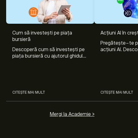
Cum să investești pe piața
Acțiuni AI în cre
bursieră
Pregătește-te 
Descoperă cum să investești pe
acțiuni AI. Desco
piața bursieră cu ajutorul ghidului
Nvidia, Broadco
nostru pentru începători. Înțelege
Arista Networks
cum funcționează piețele și
prin analiza exper
învață cum să faci prima
investiție.
CITEȘTE MAI MULT
CITEȘTE MAI MULT
Mergi la Academie >