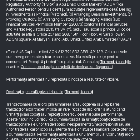
Regulatory Authority ("FSRA") a Abu Dhabi Global Market (“ADGM”) ca
Authorised Person pentru a desfășura activitățile reglementate de (a) Dealing
in Investments as Principal (Matched), (b) Arranging Deals in Investments, (c)
Providing Custody, (d) Arranging Custody și (e) Managing Assets (sub
Financial Services Permission Number 220073) conform Financial Services
and Market Regulations 2015 (“FSMR”). Sediul său social și principalul loc de
activitate se află la Office 207 and 208, 15th Floor Floor, Al Sarab Tower,
ADGM Square, Al Maryah Island, Abu Dhabi, United Arab Emirates (“UAE”).
eToro AUS Capital Limited ACN 612 791 803 AFSL 491139. Criptoactivele
sunt nereglementate și foarte speculative. Nu există protecție pentru
consumatori. Riscați să pierdeți întregul capital. Consultați
Termenii și condițiile
noastre.
Consultați declarația completă de declinare a răspunderii
Performanța anterioară nu reprezintă o indicație a rezultatelor viitoare.
Declarație generală privind riscurile
|
Termeni și condiții
Tranzacționarea cu eToro prin urmărirea și/sau copierea sau replicarea
tranzacțiilor altor traderi implică un nivel ridicat de risc, chiar și atunci când
urmăriți și/sau copiați sau replicați traderii cu cele mai bune performanțe.
Aceste riscuri includ riscul ca dumneavoastră să urmați/copiați deciziile de
tranzacționare ale unor traderi posibil neexperimentați/neprofesioniști sau ale
unor traderi al căror scop sau intenție finală ori situație financiară poate diferi de
a dumneavoastră. Performanța anterioară a unui membru al Comunității eToro
nu este un indicator fiabil al performanței sale viitoare.