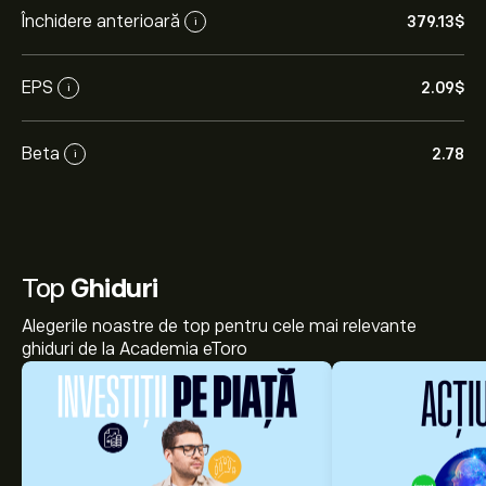
Închidere anterioară
379.13‎$‎
i
EPS
2.09‎$‎
i
Beta
2.78
i
Top
Ghiduri
Alegerile noastre de top pentru cele mai relevante
ghiduri de la Academia eToro