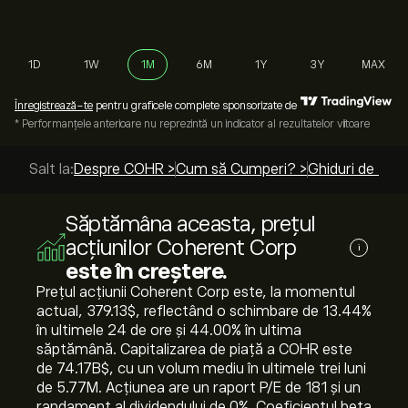
1D
1W
1M
6M
1Y
3Y
MAX
Înregistrează-te
pentru graficele complete sponsorizate de
* Performanțele anterioare nu reprezintă un indicator al rezultatelor viitoare
Salt la:
Despre COHR >
Cum să Cumperi? >
Ghiduri de top 
Săptămâna aceasta, prețul
acțiunilor Coherent Corp
i
este în creștere.
Prețul acțiunii Coherent Corp este, la momentul
actual, 379.13‎$‎, reflectând o schimbare de ‎13.44‎%
în ultimele 24 de ore și ‎44.00‎% în ultima
săptămână. Capitalizarea de piață a COHR este
de 74.17B‎$‎, cu un volum mediu în ultimele trei luni
de 5.77M. Acțiunea are un raport P/E de 181 și un
randament al dividendului de 0%. Coeficientul beta