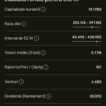
Capitalizare bursieră
74.17B‎$‎
i
353.13‎$‎
-
391.18‎$‎
Raza zilei
i
45.49‎$‎
-
438.95‎$‎
Interval de 52 W
i
Volum mediu (3 luni)
5.77M
i
Raportul Preț / Câștig
181
i
Venituri
6.6B‎$‎
i
Dividende (Randament)
0‎$‎ (0%)
i