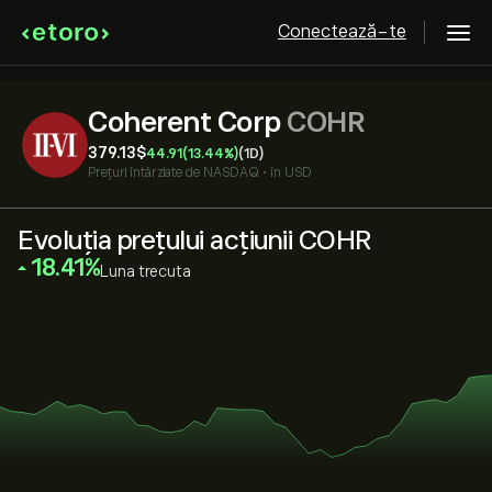
Conectează-te
Coherent Corp
COHR
379.13‎$‎
44.91
(13.44%)
(1D)
Prețuri întârziate de
NASDAQ
•
în USD
Evoluția prețului acțiunii COHR
‎18.41‎
Luna trecuta