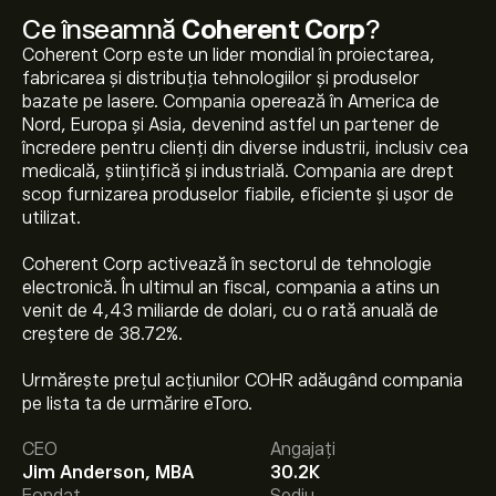
Ce înseamnă
Coherent Corp
?
Coherent Corp este un lider mondial în proiectarea,
fabricarea și distribuția tehnologiilor și produselor
bazate pe lasere. Compania operează în America de
Nord, Europa și Asia, devenind astfel un partener de
încredere pentru clienți din diverse industrii, inclusiv cea
medicală, științifică și industrială. Compania are drept
scop furnizarea produselor fiabile, eficiente și ușor de
utilizat.
Coherent Corp activează în sectorul de tehnologie
electronică. În ultimul an fiscal, compania a atins un
venit de 4,43 miliarde de dolari, cu o rată anuală de
creștere de 38.72%.
Prețul actual al acțiunilor COHR este 379.13‎$‎.
Urmărește prețul acțiunilor COHR adăugând compania
pe lista ta de urmărire eToro.
CEO
Angajați
Prețul țintă mediu pentru acțiunile Coherent Corp este
Jim Anderson, MBA
30.2K
379.13‎$‎.
Creează-ți un cont
pe eToro pentru previziunile