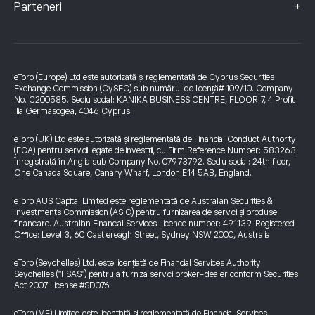
+
Parteneri
eToro (Europe) Ltd este autorizată și reglementată de Cyprus Securities
Exchange Commission (CySEC) sub numărul de licență# 109/10. Company
No. C200585. Sediu social: KANIKA BUSINESS CENTRE, FLOOR 7, 4 Profiti
Ilia Germasogeia, 4046 Cyprus
eToro (UK) Ltd este autorizată și reglementată de Financial Conduct Authority
(FCA) pentru servicii legate de investiții, cu Firm Reference Number: 583263.
Înregistrată în Anglia sub Company No. 07973792. Sediu social: 24th floor,
One Canada Square, Canary Wharf, London E14 5AB, England.
eToro AUS Capital Limited este reglementată de Australian Securities &
Investments Commission (ASIC) pentru furnizarea de servicii și produse
financiare. Australian Financial Services Licence number: 491139. Registered
Office: Level 3, 60 Castlereagh Street, Sydney NSW 2000, Australia
eToro (Seychelles) Ltd. este licențiată de Financial Services Authority
Seychelles ("FSAS") pentru a furniza servicii broker-dealer conform Securities
Act 2007 License #SD076
eToro (ME) Limited este licențiată și reglementată de Financial Services