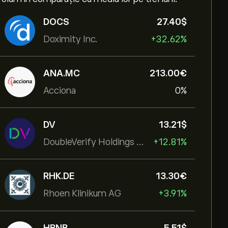
DOCS
27.40‎$‎
Doximity Inc.
+32.62%
ANA.MC
213.00‎€‎
Acciona
0%
DV
13.21‎$‎
DoubleVerify Holdings Inc
+12.81%
RHK.DE
13.30‎€‎
Rhoen Klinikum AG
+3.91%