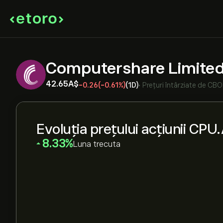
Computershare Limite
42.65‎A$‎
-0.26
(-0.61%)
(1D)
•
Prețuri întârziate de
CBO
Evoluția prețului acțiunii CPU
‎8.33‎
Luna trecuta