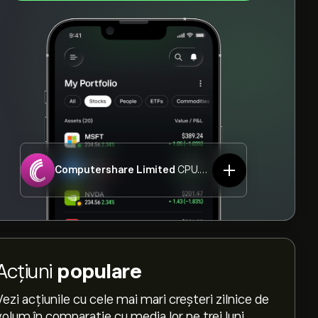
Computershare Limited
CPU.ASX
Acțiuni
populare
Vezi acțiunile cu cele mai mari creșteri zilnice de
volum în comparație cu media lor pe trei luni.