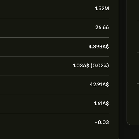
1.52M
26.66
4.89B‎A$‎
1.03‎A$‎ (0.02%)
42.91‎A$‎
1.61‎A$‎
-0.03