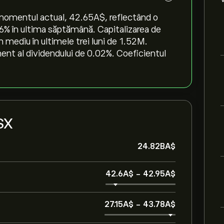
momentul actual, 42.65‎A$‎, reflectând o
.16‎% în ultima săptămână. Capitalizarea de
mediu în ultimele trei luni de 1.52M.
ent al dividendului de 0.02%. Coeficientul
SX
24.82B‎A$‎
42.6‎A$‎
-
42.95‎A$‎
27.15‎A$‎
-
43.78‎A$‎