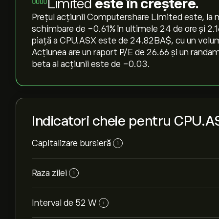
Limited
este în creștere.
Prețul acțiunii Computershare Limited este, la 
schimbare de ‎-0.61‎% în ultimele 24 de ore și ‎2
piață a CPU.ASX este de 24.82B‎A$‎, cu un volum 
Acțiunea are un raport P/E de 26.66 și un randam
beta al acțiunii este de -0.03.
Indicatori cheie pentru CPU.A
Capitalizare bursieră
i
Raza zilei
i
Interval de 52 W
i