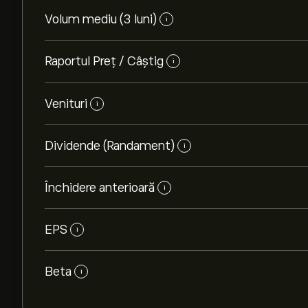
Volum mediu (3 luni)
i
Raportul Preț / Câștig
i
Venituri
i
Dividende (Randament)
i
Închidere anterioară
i
EPS
i
Beta
i