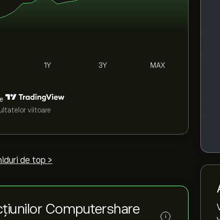
1Y
3Y
MAX
de
ltatelor viitoare
iduri de top >
cțiunilor Computershare
i