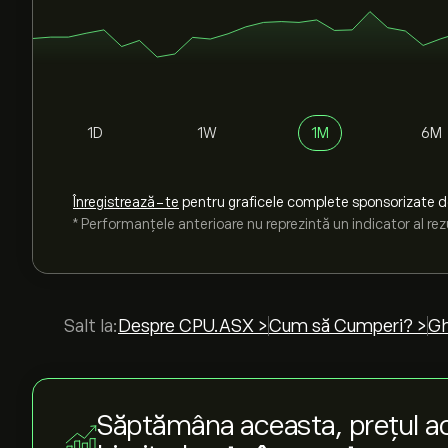
1D
1W
1M
6M
Înregistrează-te
pentru graficele complete sponsorizate 
* Performanțele anterioare nu reprezintă un indicator al rezu
Salt la:
Despre CPU.ASX >
Cum să Cumperi? >
Gh
Săptămâna aceasta, prețul a