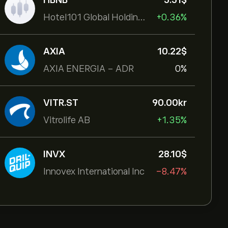
HBNB
5.51‎$‎
Hotel101 Global Holdings Corp
+0.36%
AXIA
10.22‎$‎
AXIA ENERGIA - ADR
0%
VITR.ST
90.00‎kr‎
Vitrolife AB
+1.35%
INVX
28.10‎$‎
Innovex International Inc
-8.47%