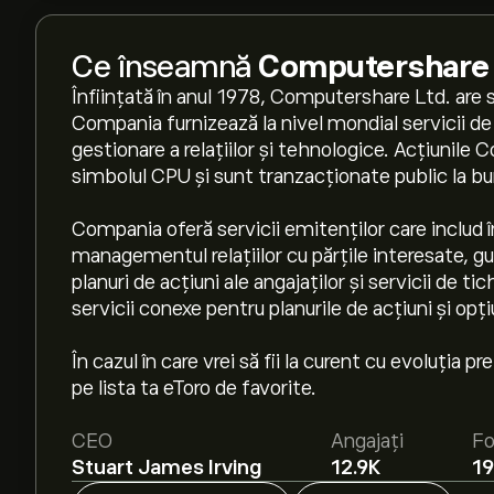
Ce înseamnă
Computershare 
Înființată în anul 1978, Computershare Ltd. are s
Compania furnizează la nivel mondial servicii de i
gestionare a relațiilor și tehnologice. Acțiunile
simbolul CPU și sunt tranzacționate public la bur
Compania oferă servicii emitenților care includ în
managementul relațiilor cu părțile interesate, gu
planuri de acțiuni ale angajaților și servicii de t
servicii conexe pentru planurile de acțiuni și opțiu
În cazul în care vrei să fii la curent cu evoluția 
pe lista ta eToro de favorite.
CEO
Angajați
Fo
Stuart James Irving
12.9K
1