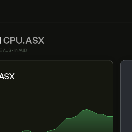
d
CPU.ASX
E AUS
•
în AUD
.ASX