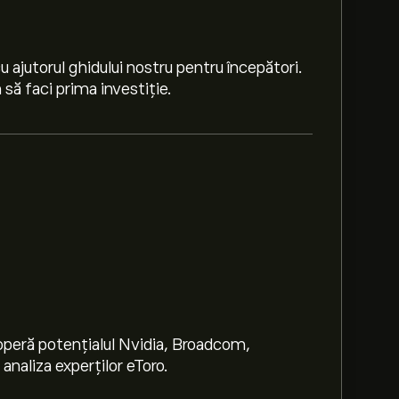
 ajutorul ghidului nostru pentru începători.
să faci prima investiție.
peră potențialul Nvidia, Broadcom,
naliza experților eToro.