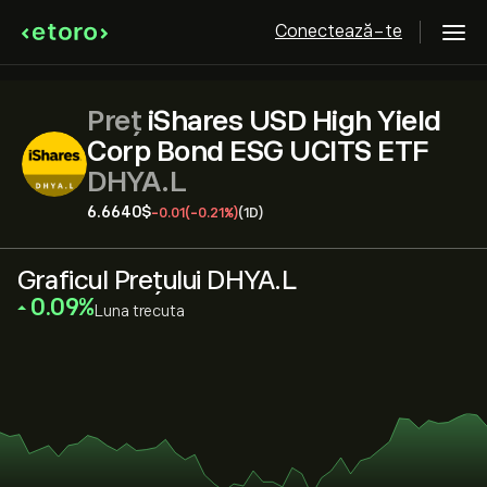
Conectează-te
Preț
iShares USD High Yield
Corp Bond ESG UCITS ETF
DHYA.L
6.6640‎$‎
-0.01
(-0.21%)
(1D)
Graficul Prețului DHYA.L
‎0.09‎
Luna trecuta