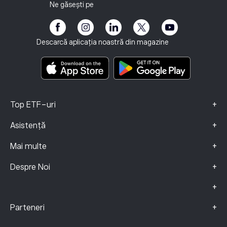
Vulnerabilitatea Clientului
Reglementare
Ne găsești pe
eToro Academie
Programul de Afiliere
Accesibilitate
Informare privind riscurile
eToro Club
Imprint
Termene și condiții
Asigurari de Investiții
Descarcă aplicația noastră din magazine
Documente cu informații cheie
Smart Portfolios
Date Despre Reclamații (clienți FCA)
+
Top ETF-uri
+
Asistență
+
Mai multe
+
Despre Noi
+
+
Parteneri