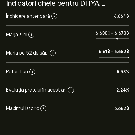
Indicatori cheie pentru DHYA.L
Închidere anterioară
6.664‎$‎
i
6.638‎$‎
-
6.678‎$‎
Marja zilei
i
5.61‎$‎
-
6.682‎$‎
Marja pe 52 de săp.
i
Retur 1 an
5.53%
i
Evoluția prețului în acest an
2.24%
i
Maximul istoric
6.682‎$‎
i