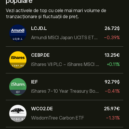
populare
Vezi activele de top cu cele mai mari volume de
tranzacționare și fluctuații de preț.
LCJD.L
26.72‎$‎
Amundi MSCI Japan UCITS ETF Acc
-0.39%
CEBP.DE
13.25‎€‎
iShares VII PLC - iShares MSCI EMU USD Hedged UCITS ETF
+0.11%
IEF
92.79‎$‎
iShares 7-10 Year Treasury Bond ETF
-0.41%
WCO2.DE
25.97‎€‎
WisdomTree Carbon ETF
-1.31%