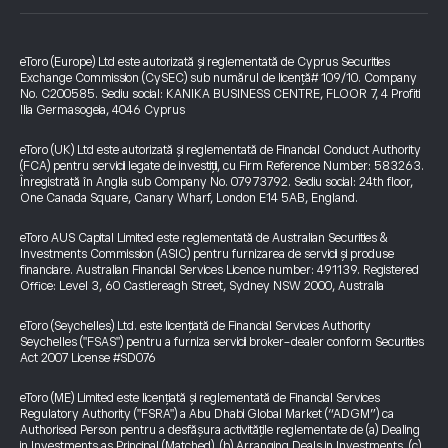
eToro (Europe) Ltd este autorizată și reglementată de Cyprus Securities
Exchange Commission (CySEC) sub numărul de licență# 109/10. Company
No. C200585. Sediu social: KANIKA BUSINESS CENTRE, FLOOR 7, 4 Profiti
Ilia Germasogeia, 4046 Cyprus
eToro (UK) Ltd este autorizată și reglementată de Financial Conduct Authority
(FCA) pentru servicii legate de investiții, cu Firm Reference Number: 583263.
Înregistrată în Anglia sub Company No. 07973792. Sediu social: 24th floor,
One Canada Square, Canary Wharf, London E14 5AB, England.
eToro AUS Capital Limited este reglementată de Australian Securities &
Investments Commission (ASIC) pentru furnizarea de servicii și produse
financiare. Australian Financial Services Licence number: 491139. Registered
Office: Level 3, 60 Castlereagh Street, Sydney NSW 2000, Australia
eToro (Seychelles) Ltd. este licențiată de Financial Services Authority
Seychelles ("FSAS") pentru a furniza servicii broker-dealer conform Securities
Act 2007 License #SD076
eToro (ME) Limited este licențiată și reglementată de Financial Services
Regulatory Authority ("FSRA") a Abu Dhabi Global Market (“ADGM”) ca
Authorised Person pentru a desfășura activitățile reglementate de (a) Dealing
in Investments as Principal (Matched), (b) Arranging Deals in Investments, (c)