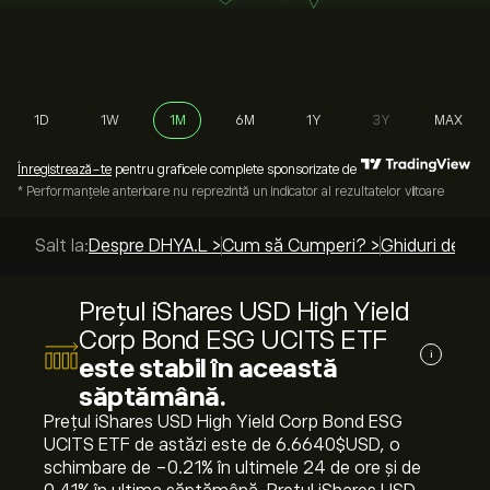
1D
1W
1M
6M
1Y
3Y
MAX
Înregistrează-te
pentru graficele complete sponsorizate de
* Performanțele anterioare nu reprezintă un indicator al rezultatelor viitoare
Salt la:
Despre DHYA.L >
Cum să Cumperi? >
Ghiduri de to
Prețul iShares USD High Yield
Corp Bond ESG UCITS ETF
i
este stabil în această
săptămână.
Prețul iShares USD High Yield Corp Bond ESG
UCITS ETF de astăzi este de 6.6640‎$‎USD, o
schimbare de ‎-0.21‎% în ultimele 24 de ore și de