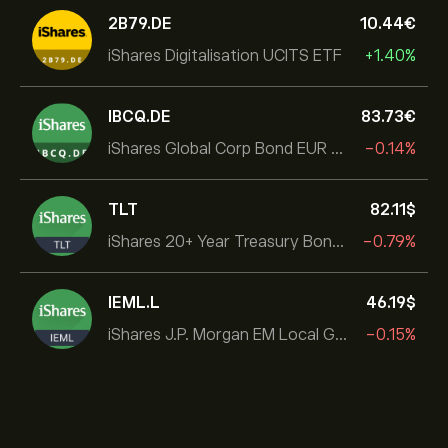
2B79.DE
10.44‎€‎
iShares Digitalisation UCITS ETF
+1.40%
IBCQ.DE
83.73‎€‎
iShares Global Corp Bond EUR Hedged UCITS ETF Dist
-0.14%
TLT
82.11‎$‎
iShares 20+ Year Treasury Bond ETF
-0.79%
IEML.L
46.19‎$‎
iShares J.P. Morgan EM Local Govt Bond UCITS ETF
-0.15%