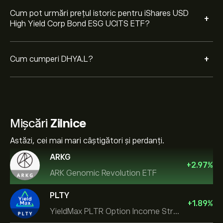
Cum pot urmări prețul istoric pentru iShares USD
+
High Yield Corp Bond ESG UCITS ETF?
+
Cum cumperi DHYA.L?
Mișcări
Zilnice
Astăzi, cei mai mari câștigători și perdanți.
ARKG
+
2.97
%
ARK Genomic Revolution ETF
PLTY
+
1.89
%
YieldMax PLTR Option Income Strategy ETF