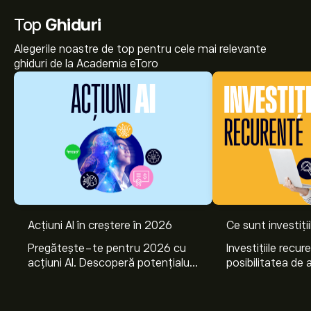
Top
Ghiduri
Alegerile noastre de top pentru cele mai relevante
ghiduri de la Academia eToro
Acțiuni AI în creștere în 2026
Ce sunt investiți
Prețul actual pentru DHYA.L este de 6.6640‎$‎
Pregătește-te pentru 2026 cu
Investițiile recur
acțiuni AI. Descoperă potențialul
posibilitatea de a
Nvidia, Broadcom, CrowdStrike,
lunar, într-unul 
Arista Networks și Amphenol,
active. Află cum 
Maximul istoric al iShares USD High Yield Corp Bond
prin analiza experților eToro.
planurile de invest
ESG UCITS ETF este 6.6820‎$‎