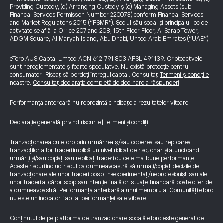
Providing Custody, (d) Arranging Custody și (e) Managing Assets (sub
Financial Services Permission Number 220073) conform Financial Services
and Market Regulations 2015 (“FSMR”). Sediul său social și principalul loc de
activitate se află la Office 207 and 208, 15th Floor Floor, Al Sarab Tower,
ADGM Square, Al Maryah Island, Abu Dhabi, United Arab Emirates (“UAE”).
eToro AUS Capital Limited ACN 612 791 803 AFSL 491139. Criptoactivele
sunt nereglementate și foarte speculative. Nu există protecție pentru
consumatori. Riscați să pierdeți întregul capital. Consultați
Termenii și condițiile
noastre.
Consultați declarația completă de declinare a răspunderii
Performanța anterioară nu reprezintă o indicație a rezultatelor viitoare.
Declarație generală privind riscurile
|
Termeni și condiții
Tranzacționarea cu eToro prin urmărirea și/sau copierea sau replicarea
tranzacțiilor altor traderi implică un nivel ridicat de risc, chiar și atunci când
urmăriți și/sau copiați sau replicați traderii cu cele mai bune performanțe.
Aceste riscuri includ riscul ca dumneavoastră să urmați/copiați deciziile de
tranzacționare ale unor traderi posibil neexperimentați/neprofesioniști sau ale
unor traderi al căror scop sau intenție finală ori situație financiară poate diferi de
a dumneavoastră. Performanța anterioară a unui membru al Comunității eToro
nu este un indicator fiabil al performanței sale viitoare.
Conținutul de pe platforma de tranzacționare socială eToro este generat de