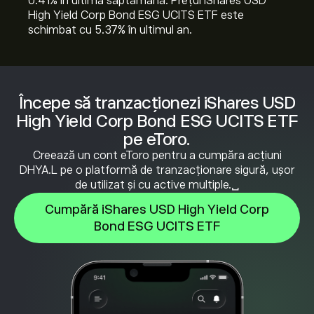
‎0.41‎% în ultima săptămână. Prețul iShares USD
High Yield Corp Bond ESG UCITS ETF este
schimbat cu ‎5.37‎% în ultimul an.
Începe să tranzacționezi iShares USD
High Yield Corp Bond ESG UCITS ETF
pe eToro.
Creează un cont eToro pentru a cumpăra acțiuni
DHYA.L pe o platformă de tranzacționare sigură, ușor
de utilizat și cu active multiple.␣
Cumpără iShares USD High Yield Corp
Bond ESG UCITS ETF