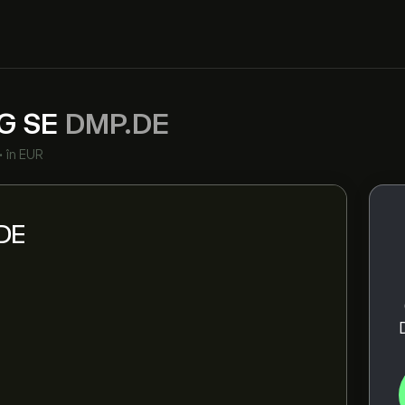
G SE
DMP.DE
•
în EUR
.DE