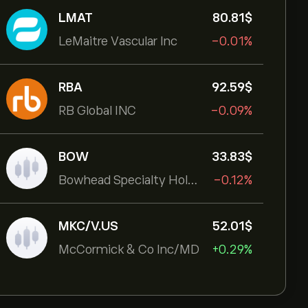
LMAT
80.81‎$‎
LeMaitre Vascular Inc
-0.01%
RBA
92.59‎$‎
RB Global INC
-0.09%
BOW
33.83‎$‎
Bowhead Specialty Holdings Inc
-0.12%
MKC/V.US
52.01‎$‎
McCormick & Co Inc/MD
+0.29%