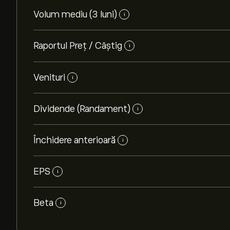
Volum mediu (3 luni)
i
Raportul Preț / Câștig
i
Venituri
i
Dividende (Randament)
i
Închidere anterioară
i
EPS
i
Beta
i