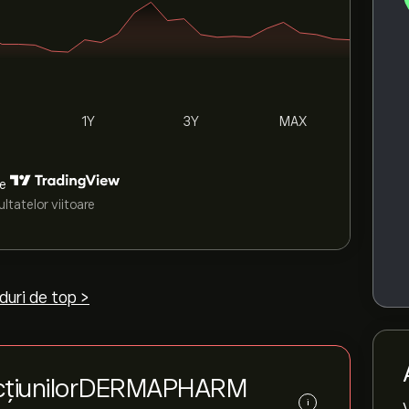
1Y
3Y
MAX
de
ltatelor viitoare
duri de top >
 acțiunilorDERMAPHARM
i