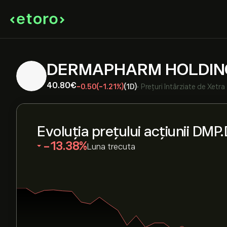
DERMAPHARM HOLDIN
40.80‎€‎
-0.50
(-1.21%)
(1D)
•
Prețuri întârziate de
Xetra
Evoluția prețului acțiunii DMP
‎-13.38‎
Luna trecuta