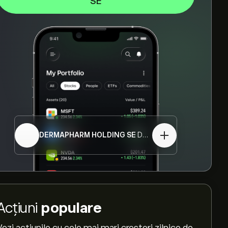
SE
DERMAPHARM HOLDING SE
DMP.DE
Acțiuni
populare