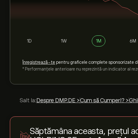
1D
1W
1M
6M
Înregistrează-te
pentru graficele complete sponsorizate 
* Performanțele anterioare nu reprezintă un indicator al rezu
Salt la:
Despre DMP.DE >
Cum să Cumperi? >
Ghi
Săptămâna aceasta, prețul