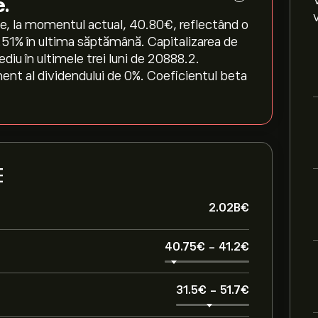
e.
la momentul actual, 40.80‎€‎, reflectând o
2.51‎% în ultima săptămână. Capitalizarea de
iu în ultimele trei luni de 20888.2.
ent al dividendului de 0%. Coeficientul beta
E
2.02B‎€‎
40.75‎€‎
-
41.2‎€‎
31.5‎€‎
-
51.7‎€‎