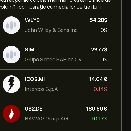
Vezi acțiunile cu cele mai mari creșteri zilnice de
volum în comparație cu media lor pe trei luni.
WLYB
54.28‎$‎
John Wiley & Sons Inc
0%
SIM
29.77‎$‎
Grupo Simec SAB de CV
0%
ICOS.MI
14.04‎€‎
Intercos S.p.A
-0.14%
0B2.DE
180.80‎€‎
BAWAG Group AG
+0.17%