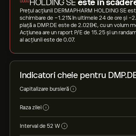
HOLDING SE
este în scăder
Prețul acțiunii DERMAPHARM HOLDING SE este, 
schimbare de ‎-1.21‎% în ultimele 24 de ore și ‎-
piață a DMP.DE este de 2.02B‎€‎, cu un volum med
Acțiunea are un raport P/E de 15.25 și un randam
al acțiunii este de 0.07.
Indicatori cheie pentru DMP.D
Capitalizare bursieră
i
Raza zilei
i
Interval de 52 W
i