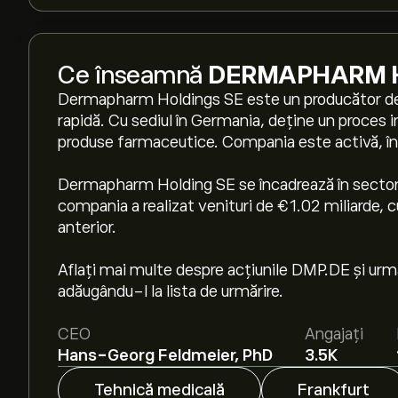
Ce înseamnă
DERMAPHARM H
Dermapharm Holdings SE este un producător de
rapidă. Cu sediul în Germania, deține un proces i
produse farmaceutice. Compania este activă, în p
Dermapharm Holding SE se încadrează în sectorul
compania a realizat venituri de €1.02 miliarde, c
anterior.
Aflați mai multe despre acțiunile DMP.DE și urmăr
adăugându-l la lista de urmărire.
CEO
Angajați
Hans-Georg Feldmeier, PhD
3.5K
Tehnică medicală
Frankfurt