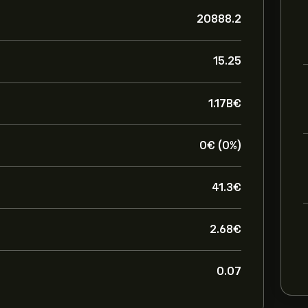
20888.2
15.25
1.17B‎€‎
0‎€‎ (0%)
41.3‎€‎
2.68‎€‎
0.07