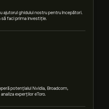
 ajutorul ghidului nostru pentru începători.
să faci prima investiție.
peră potențialul Nvidia, Broadcom,
naliza experților eToro.