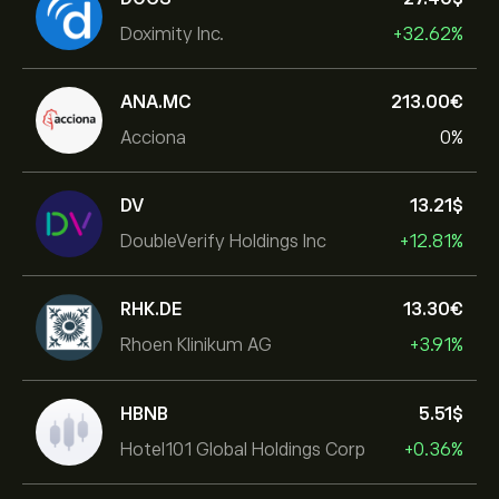
Doximity Inc.
+32.62%
ANA.MC
213.00‎€‎
Acciona
0%
DV
13.21‎$‎
DoubleVerify Holdings Inc
+12.81%
RHK.DE
13.30‎€‎
Rhoen Klinikum AG
+3.91%
HBNB
5.51‎$‎
Hotel101 Global Holdings Corp
+0.36%