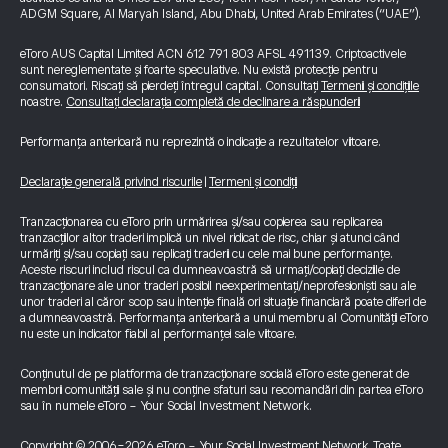
ADGM Square, Al Maryah Island, Abu Dhabi, United Arab Emirates (“UAE”).
eToro AUS Capital Limited ACN 612 791 803 AFSL 491139. Criptoactivele
sunt nereglementate și foarte speculative. Nu există protecție pentru
consumatori. Riscați să pierdeți întregul capital. Consultați
Termenii și condițiile
noastre.
Consultați declarația completă de declinare a răspunderii
Performanța anterioară nu reprezintă o indicație a rezultatelor viitoare.
Declarație generală privind riscurile
|
Termeni și condiții
Tranzacționarea cu eToro prin urmărirea și/sau copierea sau replicarea
tranzacțiilor altor traderi implică un nivel ridicat de risc, chiar și atunci când
urmăriți și/sau copiați sau replicați traderii cu cele mai bune performanțe.
Aceste riscuri includ riscul ca dumneavoastră să urmați/copiați deciziile de
tranzacționare ale unor traderi posibil neexperimentați/neprofesioniști sau ale
unor traderi al căror scop sau intenție finală ori situație financiară poate diferi de
a dumneavoastră. Performanța anterioară a unui membru al Comunității eToro
nu este un indicator fiabil al performanței sale viitoare.
Conținutul de pe platforma de tranzacționare socială eToro este generat de
membrii comunității sale și nu conține sfaturi sau recomandări din partea eToro
sau în numele eToro - Your Social Investment Network.
Copyright © 2006-2026 eToro - Your Social Investment Network, Toate