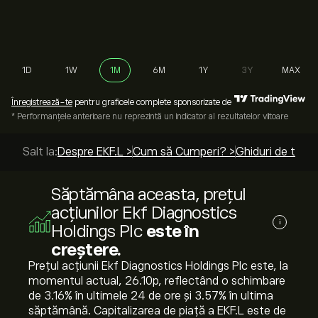
1D
1W
1M
6M
1Y
3Y
MAX
Înregistrează-te
pentru graficele complete sponsorizate de
* Performanțele anterioare nu reprezintă un indicator al rezultatelor viitoare
Salt la:
Despre EKF.L >
Cum să Cumperi? >
Ghiduri de top >
Săptămâna aceasta, prețul
acțiunilor Ekf Diagnostics
i
Holdings Plc
este în
creștere.
Prețul acțiunii Ekf Diagnostics Holdings Plc este, la
momentul actual, 26.10‎p‎, reflectând o schimbare
de ‎3.16‎% în ultimele 24 de ore și ‎3.57‎% în ultima
săptămână. Capitalizarea de piață a EKF.L este de