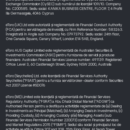
Exchange Commission (CySEC) sub numărul de licență# 109/10. Company
No. C200585. Sediu social: KANIKA BUSINESS CENTRE, FLOOR 7, 4 Profiti
Ilia Germasogeia, 4046 Cyprus
eToro (UK) Ltd este autorizată și reglementată de Financial Conduct Authority
(FCA) pentru servicii legate de investiții, cu Firm Reference Number: 583263.
Înregistrată în Anglia sub Company No. 07973792. Sediu social: 24th floor,
One Canada Square, Canary Wharf, London E14 5AB, England.
eToro AUS Capital Limited este reglementată de Australian Securities &
Investments Commission (ASIC) pentru furnizarea de servicii și produse
financiare. Australian Financial Services Licence number: 491139. Registered
Office: Level 3, 60 Castlereagh Street, Sydney NSW 2000, Australia
eToro (Seychelles) Ltd. este licențiată de Financial Services Authority
Seychelles ("FSAS") pentru a furniza servicii broker-dealer conform Securities
Act 2007 License #SD076
eToro (ME) Limited este licențiată și reglementată de Financial Services
Regulatory Authority ("FSRA") a Abu Dhabi Global Market (“ADGM”) ca
Authorised Person pentru a desfășura activitățile reglementate de (a) Dealing
in Investments as Principal (Matched), (b) Arranging Deals in Investments, (c)
Providing Custody, (d) Arranging Custody și (e) Managing Assets (sub
Financial Services Permission Number 220073) conform Financial Services
and Market Regulations 2015 (“FSMR”). Sediul său social și principalul loc de
activitate se află la Office 207 and 208, 15th Floor Floor, Al Sarab Tower,