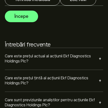
Analiștii oferă previziuni pentru acțiunile Ekf Diagnostics
Holdings Plc bazate pe tendințele pieței, rapoarte
financiare și creșterea estimată. Verifică cele mai
Începe
recente previziuni pentru mișcările viitoare de preț.
Capitalizarea de piață a Ekf Diagnostics Holdings Plc
este de 111.89M‎p‎
Întrebări frecvente
Care este prețul actual al acțiunii Ekf Diagnostics
+
Holdings Plc?
Care este prețul țintă al acțiunii Ekf Diagnostics
+
Holdings Plc?
Care sunt previziunile analiștilor pentru acțiunile Ekf
+
Diagnostics Holdings Plc?