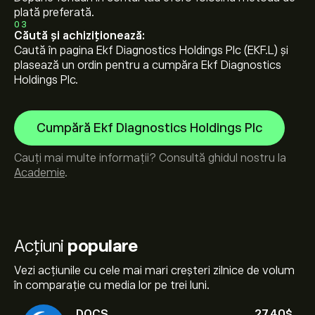
plată preferată.
03
Căută și achiziționează:
Caută în pagina Ekf Diagnostics Holdings Plc (EKF.L) și
plasează un ordin pentru a cumpăra Ekf Diagnostics
Holdings Plc.
Cumpără Ekf Diagnostics Holdings Plc
Cauți mai multe informații? Consultă ghidul nostru la
Academie
.
Acțiuni
populare
Vezi acțiunile cu cele mai mari creșteri zilnice de volum
în comparație cu media lor pe trei luni.
DOCS
27.40‎$‎