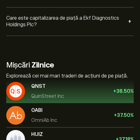
Care este capitalizarea de piață a Ekf Diagnostics
+
Holdings Plc?
Mișcări
Zilnice
Explorează cei mai mari traderi de acțiuni de pe piață.
QNST
+
38.50
%
QuinStreet Inc
OABI
+
37.50
%
OmniAb Inc
HUIZ
+
37.18
%