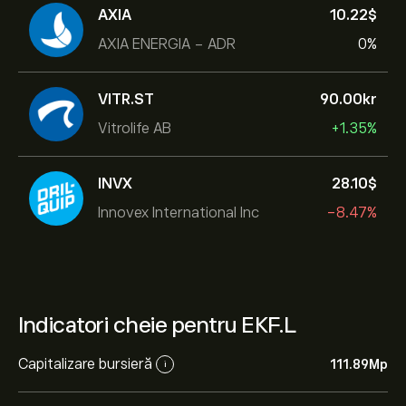
AXIA
10.22‎$‎
AXIA ENERGIA - ADR
0%
VITR.ST
90.00‎kr‎
Vitrolife AB
+1.35%
INVX
28.10‎$‎
Innovex International Inc
-8.47%
Indicatori cheie pentru EKF.L
Capitalizare bursieră
111.89M‎p‎
i