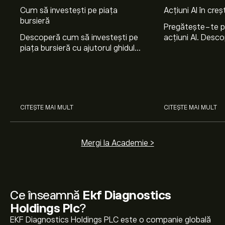
Cum să investești pe piața
Acțiuni AI în cre
bursieră
Pregătește-te 
Descoperă cum să investești pe
acțiuni AI. Desco
piața bursieră cu ajutorul ghidului
Nvidia, Broadco
nostru pentru începători. Înțelege
Arista Networks
cum funcționează piețele și
prin analiza exper
învață cum să faci prima
investiție.
CITEȘTE MAI MULT
CITEȘTE MAI MULT
Mergi la Academie >
Ce înseamnă
Ekf Diagnostics
Holdings Plc
?
EKF Diagnostics Holdings PLC este o companie globală