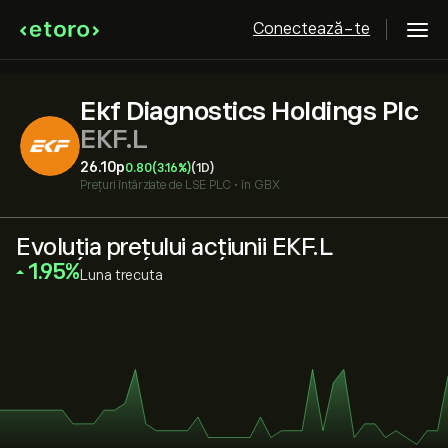
Conectează-te
Ekf Diagnostics Holdings Plc
EKF.L
26.10‎p‎
0.80
(3.16%)
(1D)
Prețuri întârziate de
LSE PLC
•
în GBX
Evoluția prețului acțiunii EKF.L
‎1.95‎
Luna trecuta