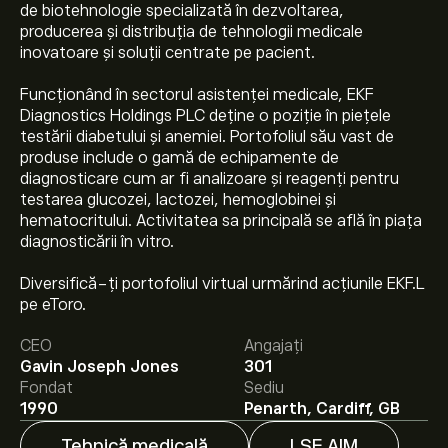
de biotehnologie specializată în dezvoltarea,
producerea și distribuția de tehnologii medicale
inovatoare și soluții centrate pe pacient.
Funcționând în sectorul asistenței medicale, EKF
Diagnostics Holdings PLC deține o poziție în piețele
testării diabetului și anemiei. Portofoliul său vast de
produse include o gamă de echipamente de
diagnosticare cum ar fi analizoare și reagenți pentru
testarea glucozei, lactozei, hemoglobinei și
hematocritului. Activitatea sa principală se află în piața
diagnosticării în vitro.
Prețul actual al acțiunilor EKF.L este 26.10‎p‎.
Diversifică-ți portofoliul virtual urmărind acțiunile EKF.L
pe eToro.
CEO
Angajați
Prețul țintă mediu pentru acțiunile Ekf Diagnostics
Gavin Joseph Jones
301
Holdings Plc este 26.10‎p‎.
Creează-ți un cont
pe eToro
Fondat
Sediu
pentru previziunile analiștilor și ținte de preț.
1990
Penarth, Cardiff, GB
Tehnică medicală
LSE AIM