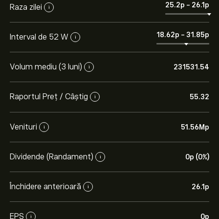
25.2‎p‎
-
26.1‎p‎
Raza zilei
i
18.62‎p‎
-
31.85‎p‎
Interval de 52 W
i
Volum mediu (3 luni)
231531.54
i
Raportul Preț / Câștig
55.32
i
Venituri
51.56M‎p‎
i
Dividende (Randament)
0‎p‎ (0%)
i
Închidere anterioară
26.1‎p‎
i
EPS
0‎p‎
i