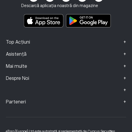
Termene și condiții
Asigurari de Investiții
Descarcă aplicația noastră din magazine
Documente cu informații cheie
Smart Portfolios
Date Despre Reclamații (clienți FCA)
+
Top Acțiuni
+
Asistență
+
Mai multe
+
Despre Noi
+
+
Parteneri
eToro (Europe) Ltd este autorizată și reglementată de Cyprus Securities